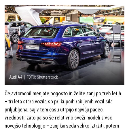
Audi A4
FOTO: Shutterstock
Če avtomobil menjate pogosto in želite zanj po treh letih
– tri leta stara vozila so pri kupcih rabljenih vozil sila
priljubljena, saj v tem času utrpijo najvišji padec
vrednosti, zato pa so še relativno sveži modeli z vso
novejšo tehnologijo – zanj karseda veliko iztržiti, potem