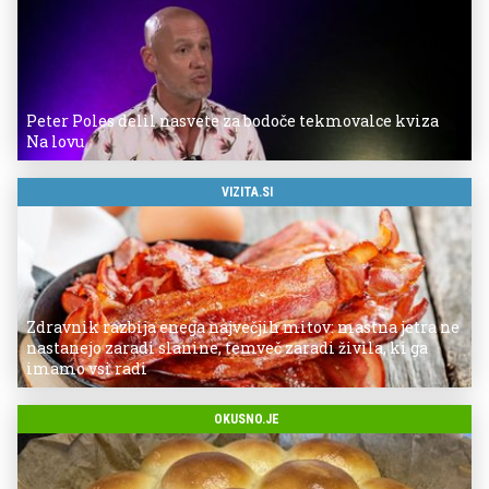
Peter Poles delil nasvete za bodoče tekmovalce kviza
Na lovu
VIZITA.SI
Zdravnik razbija enega največjih mitov: mastna jetra ne
nastanejo zaradi slanine, temveč zaradi živila, ki ga
imamo vsi radi
OKUSNO.JE