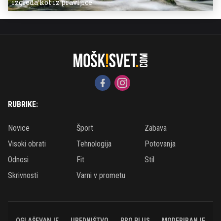
izgleda kot iz pravljice
RUBRIKE:
Novice
Šport
Zabava
Visoki obrati
Tehnologija
Potovanja
Odnosi
Fit
Stil
Skrivnosti
Varni v prometu
OGLAŠEVANJE
UREDNIŠTVO
PRO PLUS
MODERIRANJE