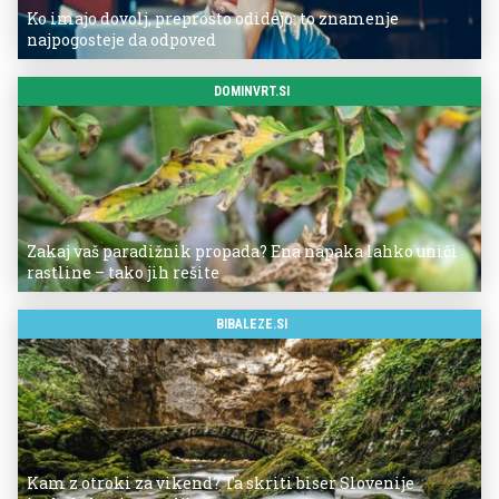
Ko imajo dovolj, preprosto odidejo: to znamenje
najpogosteje da odpoved
DOMINVRT.SI
Zakaj vaš paradižnik propada? Ena napaka lahko uniči
rastline – tako jih rešite
BIBALEZE.SI
Kam z otroki za vikend? Ta skriti biser Slovenije