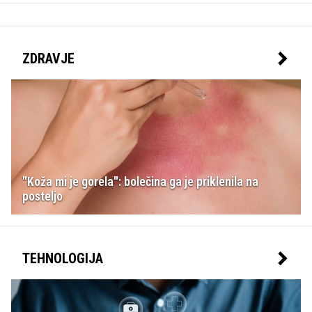
ZDRAVJE
"Koža mi je gorela": bolečina ga je priklenila na
posteljo
TEHNOLOGIJA