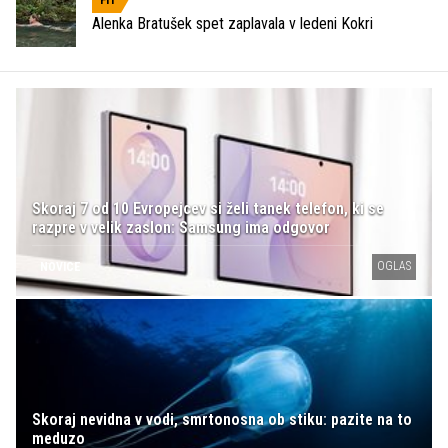
Alenka Bratušek spet zaplavala v ledeni Kokri
Skoraj 7 od 10 Evropejcev si želi tanek telefon, ki se
razpre v velik zaslon: Samsung ima odgovor
OGLAS
NOVICE
Skoraj nevidna v vodi, smrtonosna ob stiku: pazite na to
meduzo