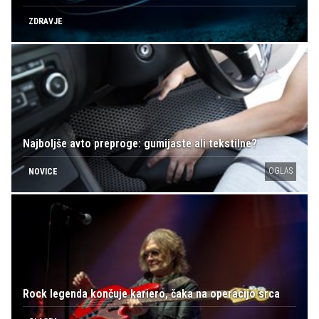
ZDRAVJE
Najboljše avto preproge: gumijaste ali tekstilne?
OGLAS
NOVICE
Rock legenda končuje kariero, čaka na operacijo srca