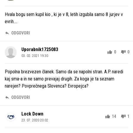
Hvala bogu sem kupil kio , ki je v 8, letih izgubila samo 8 jurjev v
evrih....
ODGOVORI
Uporabnik1725083
0
0
03. 02. 2021 19.30
Popolna brezvezen članek. Samo da se napolni stran. A.P. naredi
kaj sma-a in ne samo prevajaj drugih. Za koga je ta seznam
narejen? Povprečnega Slovenca? Evropejca?
ODGOVORI
Lock Down
14
1
23. 07. 2020 20.02