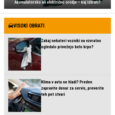
Akumulatorsko ali električno orodje – kaj izbrati?
VISOKI OBRATI
Zakaj nekateri vozniki na vzvratno
ogledalo privežejo belo krpo?
Klima v avtu ne hladi? Preden
zapravite denar za servis, preverite
teh pet stvari