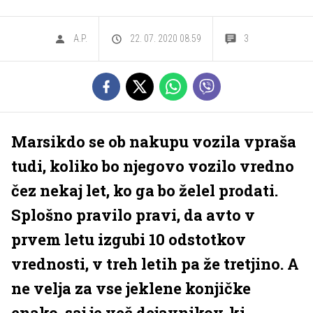
A.P.
22. 07. 2020 08.59
3
Marsikdo se ob nakupu vozila vpraša
tudi, koliko bo njegovo vozilo vredno
čez nekaj let, ko ga bo želel prodati.
Splošno pravilo pravi, da avto v
prvem letu izgubi 10 odstotkov
vrednosti, v treh letih pa že tretjino. A
ne velja za vse jeklene konjičke
enako, saj je več dejavnikov, ki