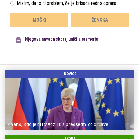
Mislim, da to ni problem, če je brisača redno oprana
MOŠKI
ŽENSKA
Njegova navada skoraj uničila razmerje
NOVICE
Znano, kdo je bil v vozilu s predsednico države
ŠPORT