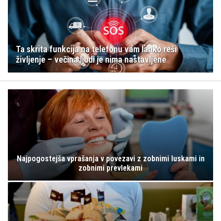
Ta skrita funkcija na telefonu vam lahko reši
življenje – večina ljudi je nima nastavljene
Najpogostejša vprašanja v povezavi z zobnimi luskami in
zobnimi prevlekami