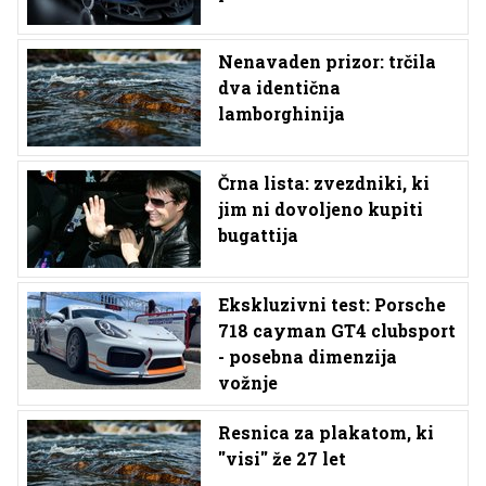
Nenavaden prizor: trčila
dva identična
lamborghinija
Črna lista: zvezdniki, ki
jim ni dovoljeno kupiti
bugattija
Ekskluzivni test: Porsche
718 cayman GT4 clubsport
- posebna dimenzija
vožnje
Resnica za plakatom, ki
''visi'' že 27 let