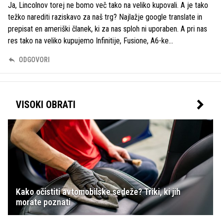
Ja, Lincolnov torej ne bomo več tako na veliko kupovali. A je tako
težko narediti raziskavo za naš trg? Najlažje google translate in
prepisat en ameriški članek, ki za nas sploh ni uporaben. A pri nas
res tako na veliko kupujemo Infinitije, Fusione, A6-ke...
ODGOVORI
VISOKI OBRATI
Kako očistiti avtomobilske sedeže? Triki, ki jih
morate poznati