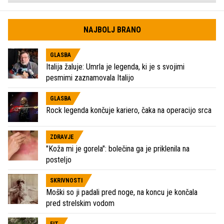
NAJBOLJ BRANO
GLASBA
Italija žaluje: Umrla je legenda, ki je s svojimi
pesmimi zaznamovala Italijo
GLASBA
Rock legenda končuje kariero, čaka na operacijo srca
ZDRAVJE
"Koža mi je gorela": bolečina ga je priklenila na
posteljo
SKRIVNOSTI
Moški so ji padali pred noge, na koncu je končala
pred strelskim vodom
FIT