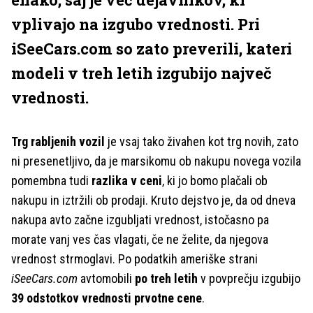
vplivajo na izgubo vrednosti. Pri
iSeeCars.com so zato preverili, kateri
modeli v treh letih izgubijo največ
vrednosti.
Trg rabljenih vozil
je vsaj tako živahen kot trg novih, zato
ni presenetljivo, da je marsikomu ob nakupu novega vozila
pomembna tudi
razlika v ceni
, ki jo bomo plačali ob
nakupu in iztržili ob prodaji. Kruto dejstvo je, da od dneva
nakupa avto začne izgubljati vrednost, istočasno pa
morate vanj ves čas vlagati, če ne želite, da njegova
vrednost strmoglavi. Po podatkih ameriške strani
iSeeCars.com
avtomobili
po treh letih
v povprečju izgubijo
39 odstotkov vrednosti prvotne cene
.