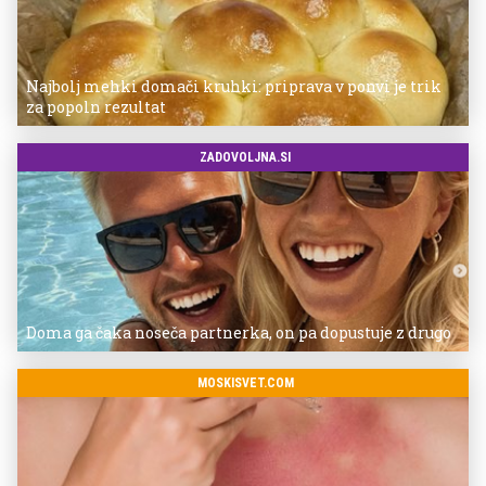
Najbolj mehki domači kruhki: priprava v ponvi je trik
za popoln rezultat
ZADOVOLJNA.SI
Doma ga čaka noseča partnerka, on pa dopustuje z drugo
MOSKISVET.COM