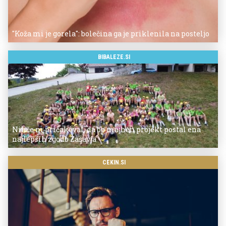
"Koža mi je gorela": bolečina ga je priklenila na posteljo
BIBALEZE.SI
Nihče ni pričakoval, da bo majhen projekt postal ena
najlepših zgodb Zasavja
CEKIN.SI