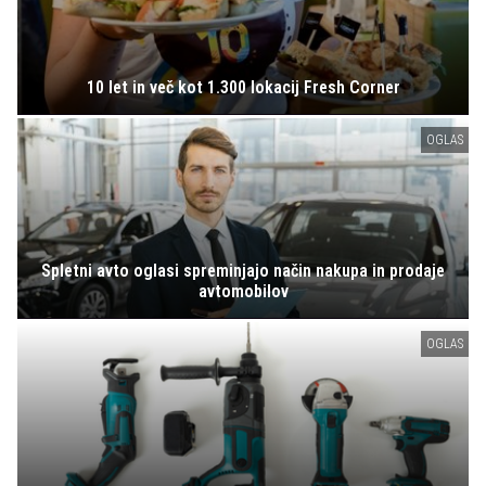
10 let in več kot 1.300 lokacij Fresh Corner
OGLAS
Spletni avto oglasi spreminjajo način nakupa in prodaje
avtomobilov
OGLAS