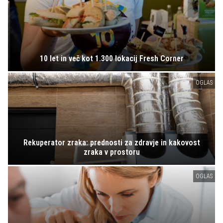
10 let in več kot 1.300 lokacij Fresh Corner
OGLAS
Rekuperator zraka: prednosti za zdravje in kakovost
zraka v prostoru
OGLAS