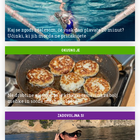
Kaj se zgodi s telesom, če vsak dan plavate 20 minut?
Učinki, ki jih morda ne pričakujete
OKUSNO.JE
Ne drobtine ali jajce: to je ključna sestavina za bolj
mehke in sočne mesne polpete
ZADOVOLJNA.SI