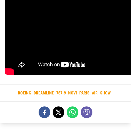
BOEING
DREAMLINE
787-9
NOVI
PARIS
AIR
SHOW