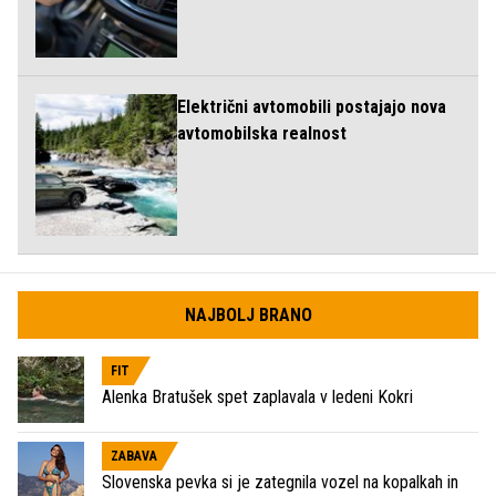
Električni avtomobili postajajo nova
avtomobilska realnost
NAJBOLJ BRANO
FIT
Alenka Bratušek spet zaplavala v ledeni Kokri
ZABAVA
Slovenska pevka si je zategnila vozel na kopalkah in