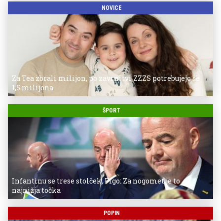
NOVICE
Za Tea zbrali milijon, po zavrnitvi ZZZS potrebujejo še
1,5 milijona
ŠPORT
Infantinu se trese stolček, Figo: Za nogomet je to
najnižja točka
POPIN