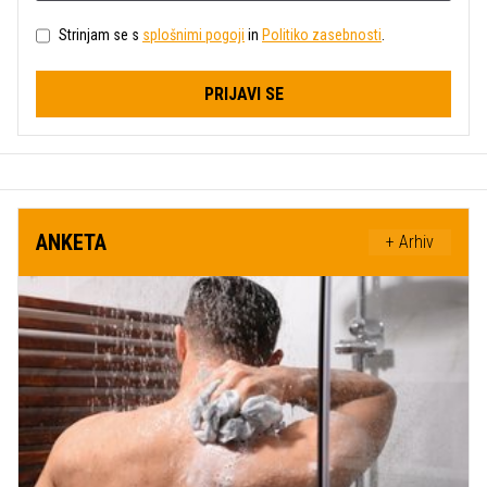
Strinjam se s
splošnimi pogoji
in
Politiko zasebnosti
.
PRIJAVI SE
ANKETA
+ Arhiv