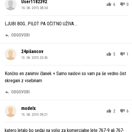
User1182392
6
0
16. 06. 2015 08.34
LJUBI BOG...PILOT PA OČITNO UŽIVA....
ODGOVORI
24pišancov
5
1
15. 06. 2015 20.45
Končno en zanimiv članek + Samo naslovi so vam pa še vedno čist
skregani z vsebinam
ODGOVORI
modelx
2
6
15. 06. 2015 09.21
katero letalo bo sedaj na voljo za komercialne lete 767-9 ali 767-