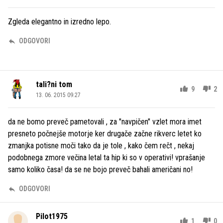
Zgleda elegantno in izredno lepo.
ODGOVORI
tali?ni tom
9
2
13. 06. 2015 09.27
da ne bomo preveč pametovali , za "navpičen" vzlet mora imet
presneto počnejše motorje ker drugače začne rikverc letet ko
zmanjka potisne moči tako da je tole , kako čem rečt , nekaj
podobnega zmore večina letal ta hip ki so v operativi! vprašanje
samo koliko časa! da se ne bojo preveč bahali američani no!
ODGOVORI
Pilot1975
1
0