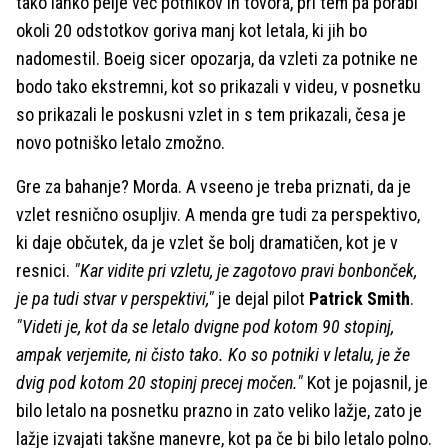
tako lahko pelje več potnikov in tovora, pri tem pa porabi
okoli 20 odstotkov goriva manj kot letala, ki jih bo
nadomestil. Boeig sicer opozarja, da vzleti za potnike ne
bodo tako ekstremni, kot so prikazali v videu, v posnetku
so prikazali le poskusni vzlet in s tem prikazali, česa je
novo potniško letalo zmožno.
Gre za bahanje? Morda. A vseeno je treba priznati, da je
vzlet resnično osupljiv. A menda gre tudi za perspektivo,
ki daje občutek, da je vzlet še bolj dramatičen, kot je v
resnici.
"Kar vidite pri vzletu, je zagotovo pravi bonbonček,
je pa tudi stvar v perspektivi,"
je dejal pilot
Patrick Smith
.
"Videti je, kot da se letalo dvigne pod kotom 90 stopinj,
ampak verjemite, ni čisto tako. Ko so potniki v letalu, je že
dvig pod kotom 20 stopinj precej močen."
Kot je pojasnil, je
bilo letalo na posnetku prazno in zato veliko lažje, zato je
lažje izvajati takšne manevre, kot pa če bi bilo letalo polno.