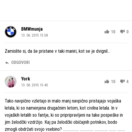
BMWmunja
10
0
13. 06. 2015 15.58
Zamislite si, da še pristane v taki maniri, kot se je dvignil...
ODGOVORI
York
10
4
13. 06. 2015 15.40
Tako navpično vzletajo in malo manj navpično pristajajo vojaška
letala, ki so namenjena drugačnim letom, kot civilna letala. In v
vojaških letalih so fantje, ki so pripripravljeni na take pospeške in
jim želodčki vzdržijo. Kaj pa želodčki običajnih potnikov, bodo
zmogli obdržati svojo vsebino? .................. ............... ............... ........ .........