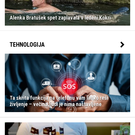
Alenka Bratušek spet zaplavala v ledeni Kokri
TEHNOLOGIJA
Ta skrita funkcija na telefonu vam lahko reši
življenje – večina ljudi je nima nastavljene