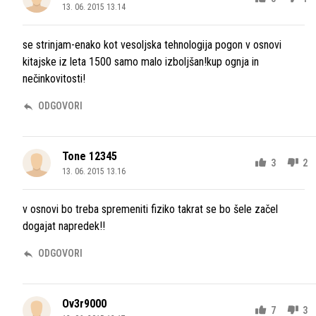
13. 06. 2015 13.14
se strinjam-enako kot vesoljska tehnologija pogon v osnovi
kitajske iz leta 1500 samo malo izboljšan!kup ognja in
nečinkovitosti!
ODGOVORI
Tone 12345
3
2
13. 06. 2015 13.16
v osnovi bo treba spremeniti fiziko takrat se bo šele začel
dogajat napredek!!
ODGOVORI
Ov3r9000
7
3