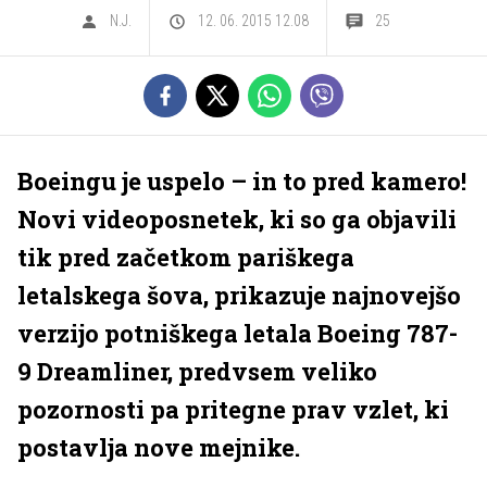
N.J.
12. 06. 2015 12.08
25
Boeingu je uspelo – in to pred kamero!
Novi videoposnetek, ki so ga objavili
tik pred začetkom pariškega
letalskega šova, prikazuje najnovejšo
verzijo potniškega letala Boeing 787-
9 Dreamliner, predvsem veliko
pozornosti pa pritegne prav vzlet, ki
postavlja nove mejnike.