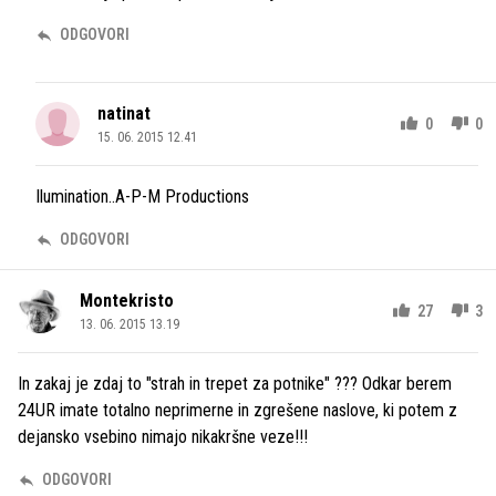
ODGOVORI
natinat
0
0
15. 06. 2015 12.41
Ilumination..A-P-M Productions
ODGOVORI
Montekristo
27
3
13. 06. 2015 13.19
In zakaj je zdaj to "strah in trepet za potnike" ??? Odkar berem
24UR imate totalno neprimerne in zgrešene naslove, ki potem z
dejansko vsebino nimajo nikakršne veze!!!
ODGOVORI