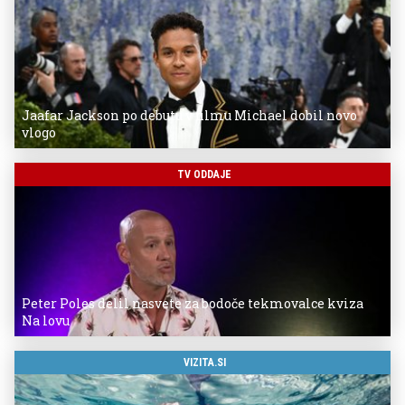
Jaafar Jackson po debutu v filmu Michael dobil novo
vlogo
TV ODDAJE
Peter Poles delil nasvete za bodoče tekmovalce kviza
Na lovu
VIZITA.SI