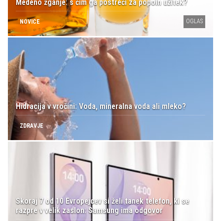
Medeno žganje: s čim ga postreči za popoln užitek?
OGLAS
NOVICE
Hidracija v vročini: Voda, mineralna voda ali mleko?
ZDRAVJE
Skoraj 7 od 10 Evropejcev si želi tanek telefon, ki se
razpre v velik zaslon: Samsung ima odgovor