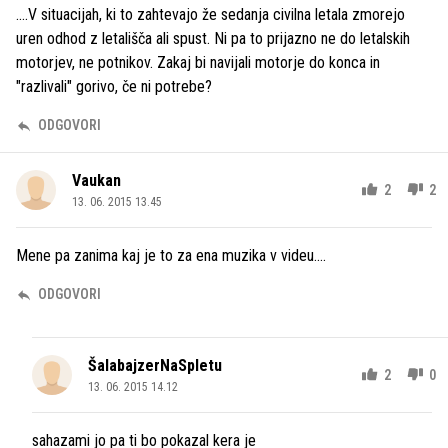
....V situacijah, ki to zahtevajo že sedanja civilna letala zmorejo
uren odhod z letališča ali spust. Ni pa to prijazno ne do letalskih
motorjev, ne potnikov. Zakaj bi navijali motorje do konca in
"razlivali" gorivo, če ni potrebe?
ODGOVORI
Vaukan
2
2
13. 06. 2015 13.45
Mene pa zanima kaj je to za ena muzika v videu....
ODGOVORI
ŠalabajzerNaSpletu
2
0
13. 06. 2015 14.12
sahazami jo pa ti bo pokazal kera je