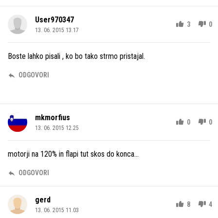
User970347
3
0
13. 06. 2015 13.17
Boste lahko pisali , ko bo tako strmo pristajal.
ODGOVORI
mkmorfius
0
0
13. 06. 2015 12.25
motorji na 120% in flapi tut skos do konca...
ODGOVORI
gerd
8
4
13. 06. 2015 11.03