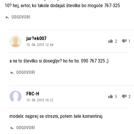
10? hej, avtor, ko takole dodajaš številke bo mogoče 767-325
ODGOVORI
jur?ek007
2
1
15. 06. 2015 12.44
a na to številko si dosegljiv? ho ho ho. 090 767 325 ;)
ODGOVORI
FRC-H
5
2
15. 06. 2015 16.12
modelx: najprej se strezni, potem šele komentiraj.
ODGOVORI