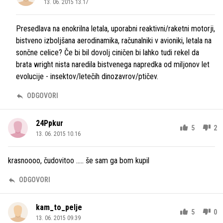
13. 06. 2015 13.17
Presedlava na enokrilna letala, uporabni reaktivni/raketni motorji,
bistveno izboljšana aerodinamika, računalniki v avioniki, letala na
sončne celice? Če bi bil dovolj ciničen bi lahko tudi rekel da
brata wright nista naredila bistvenega napredka od miljonov let
evolucije - insektov/letečih dinozavrov/ptičev.
ODGOVORI
24Ppkur
5
2
13. 06. 2015 10.16
krasnoooo, čudovitoo ..... še sam ga bom kupil
ODGOVORI
kam_to_pelje
5
0
13. 06. 2015 09.39