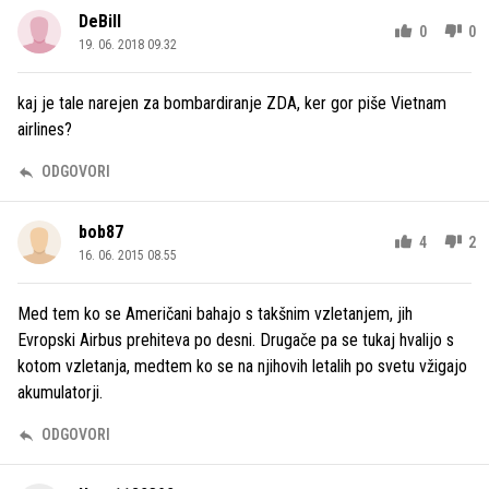
DeBill
0
0
19. 06. 2018 09.32
kaj je tale narejen za bombardiranje ZDA, ker gor piše Vietnam
airlines?
ODGOVORI
bob87
4
2
16. 06. 2015 08.55
Med tem ko se Američani bahajo s takšnim vzletanjem, jih
Evropski Airbus prehiteva po desni. Drugače pa se tukaj hvalijo s
kotom vzletanja, medtem ko se na njihovih letalih po svetu vžigajo
akumulatorji.
ODGOVORI