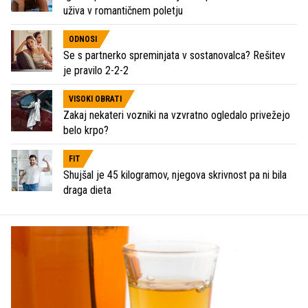
uživa v romantičnem poletju
ODNOSI
Se s partnerko spreminjata v sostanovalca? Rešitev
je pravilo 2-2-2
VISOKI OBRATI
Zakaj nekateri vozniki na vzvratno ogledalo privežejo
belo krpo?
FIT
Shujšal je 45 kilogramov, njegova skrivnost pa ni bila
draga dieta