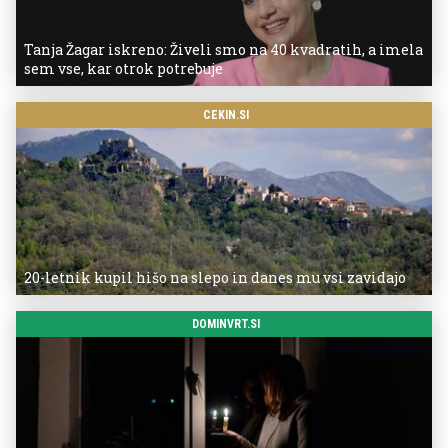
Tanja Žagar iskreno: Živeli smo na 40 kvadratih, a imela
sem vse, kar otrok potrebuje
CEKIN.SI
20-letnik kupil hišo na slepo in danes mu vsi zavidajo
DOMINVRT.SI