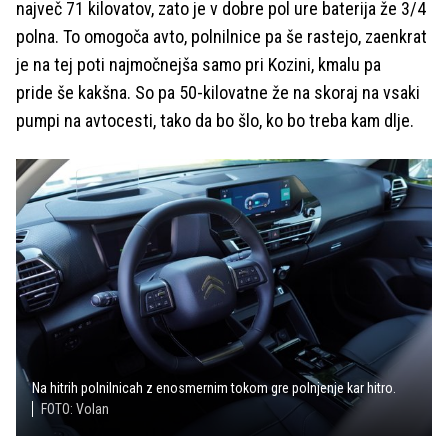
največ 71 kilovatov, zato je v dobre pol ure baterija že 3/4
polna. To omogoča avto, polnilnice pa še rastejo, zaenkrat
je na tej poti najmočnejša samo pri Kozini, kmalu pa
pride še kakšna. So pa 50-kilovatne že na skoraj na vsaki
pumpi na avtocesti, tako da bo šlo, ko bo treba kam dlje.
Na hitrih polnilnicah z enosmernim tokom gre polnjenje kar hitro.
FOTO: Volan