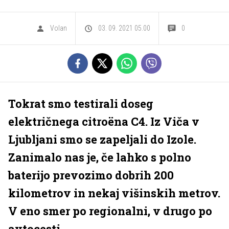
Volan
03. 09. 2021 05.00
0
Tokrat smo testirali doseg
električnega citroëna C4. Iz Viča v
Ljubljani smo se zapeljali do Izole.
Zanimalo nas je, če lahko s polno
baterijo prevozimo dobrih 200
kilometrov in nekaj višinskih metrov.
V eno smer po regionalni, v drugo po
avtocesti.