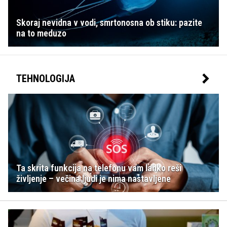
Skoraj nevidna v vodi, smrtonosna ob stiku: pazite
na to meduzo
TEHNOLOGIJA
Ta skrita funkcija na telefonu vam lahko reši
življenje – večina ljudi je nima nastavljene