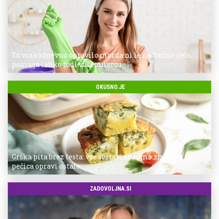
To vsakodnevno opravilo morda ni le nadležno delo,
pomaga lahko tudi vašemu srcu
OKUSNO.JE
Grška pita brez testa: vse sestavine samo zmešate in
pečica opravi ostalo
ZADOVOLJNA.SI