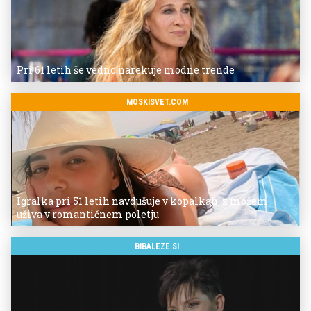
Pri 61 letih še vedno narekuje modne trende
MOSKISVET.COM
Igralka pri 51 letih navdušuje v kopalkah: z možem
uživa v romantičnem poletju
BIBALEZE.SI