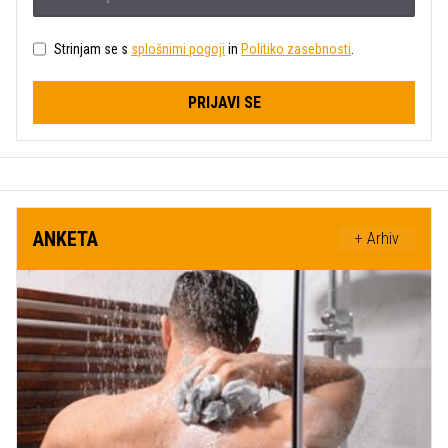
Strinjam se s
splošnimi pogoji
in
Politiko zasebnosti
.
PRIJAVI SE
ANKETA
+ Arhiv