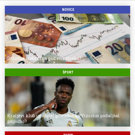
NOVICE
Državna srebrnina pod eno streho?
ŠPORT
Kraljevi klub izboljšal ponudbo, bo Vinicius podaljšal
pogodbo?