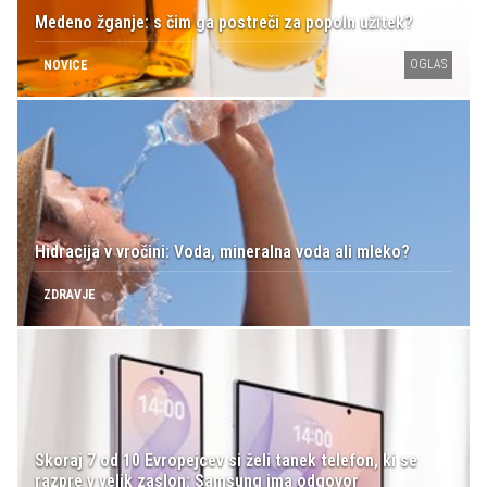
Medeno žganje: s čim ga postreči za popoln užitek?
OGLAS
NOVICE
Hidracija v vročini: Voda, mineralna voda ali mleko?
ZDRAVJE
Skoraj 7 od 10 Evropejcev si želi tanek telefon, ki se
razpre v velik zaslon: Samsung ima odgovor