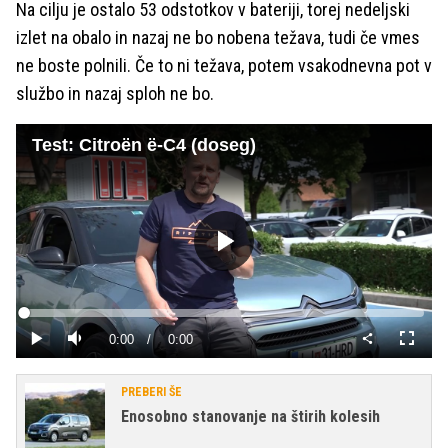
Na cilju je ostalo 53 odstotkov v bateriji, torej nedeljski
izlet na obalo in nazaj ne bo nobena težava, tudi če vmes
ne boste polnili. Če to ni težava, potem vsakodnevna pot v
službo in nazaj sploh ne bo.
Test: Citroën ë-C4 (doseg)
Predvajaj
Loaded
:
0%
Current
0:00
/
Duration
0:00
Predvajaj
Tiho
Celoza
način
Time
PREBERI ŠE
Enosobno stanovanje na štirih kolesih