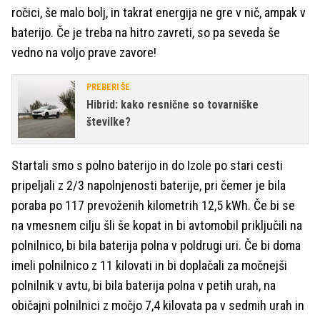
ročici, še malo bolj, in takrat energija ne gre v nič, ampak v
baterijo. Če je treba na hitro zavreti, so pa seveda še
vedno na voljo prave zavore!
PREBERI ŠE
Hibrid: kako resnične so tovarniške
številke?
Startali smo s polno baterijo in do Izole po stari cesti
pripeljali z 2/3 napolnjenosti baterije, pri čemer je bila
poraba po 117 prevoženih kilometrih 12,5 kWh. Če bi se
na vmesnem cilju šli še kopat in bi avtomobil priključili na
polnilnico, bi bila baterija polna v poldrugi uri. Če bi doma
imeli polnilnico z 11 kilovati in bi doplačali za močnejši
polnilnik v avtu, bi bila baterija polna v petih urah, na
običajni polnilnici z močjo 7,4 kilovata pa v sedmih urah in