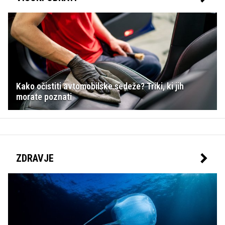
Kako očistiti avtomobilske sedeže? Triki, ki jih
morate poznati
ZDRAVJE