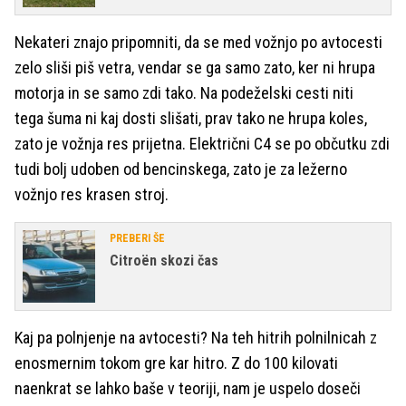
Nekateri znajo pripomniti, da se med vožnjo po avtocesti
zelo sliši piš vetra, vendar se ga samo zato, ker ni hrupa
motorja in se samo zdi tako. Na podeželski cesti niti
tega šuma ni kaj dosti slišati, prav tako ne hrupa koles,
zato je vožnja res prijetna. Električni C4 se po občutku zdi
tudi bolj udoben od bencinskega, zato je za ležerno
vožnjo res krasen stroj.
PREBERI ŠE
Citroën skozi čas
Kaj pa polnjenje na avtocesti? Na teh hitrih polnilnicah z
enosmernim tokom gre kar hitro. Z do 100 kilovati
naenkrat se lahko baše v teoriji, nam je uspelo doseči