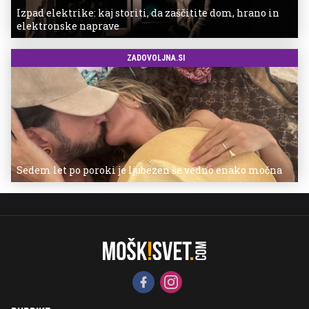
Izpad elektrike: kaj storiti, da zaščitite dom, hrano in
elektronske naprave
ZADOVOLJNA.SI
Sedem let po poroki je ljubezen še vedno enako močna