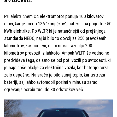
Pri električnem C4 elektromotor ponuja 100 kilovatov
moči, kar je točno 136 "konjičkov", baterija pa pogoltne 50
kWh elektrike. Po WLTP, ki je natančnejši od prejšnjega
standarda NEDC, naj bi bilo to dovolj za 350 prevoženih
kilometrov, kar pomeni, da bi moral razdaljo 200
kilometrov prevoziti z lahkoto. Ampak WLTP še vedno ne
predvideva tega, da smo se pol poti vozili po avtocesti, ki
je najslabše okolje za električna vozila, ker baterijo cuza
zelo uspešno. Na srečo je bilo zunaj toplo, kar ustreza
bateriji, saj lahko avtomobil pozimi v minusu zaradi
ogrevanja porabi tudi do 30 odstotkov več.