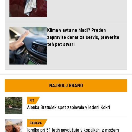
Klima v avtu ne hladi? Preden
zapravite denar za servis, preverite
teh pet stvari
NAJBOLJ BRANO
FIT
Alenka Bratušek spet zaplavala v ledeni Kokri
ZABAVA
Igralka pri 51 letih navdušuje v kopalkah: z možem