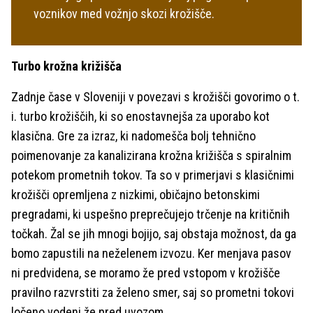
voznikov med vožnjo skozi krožišče.
Turbo krožna križišča
Zadnje čase v Sloveniji v povezavi s krožišči govorimo o t.
i. turbo krožiščih, ki so enostavnejša za uporabo kot
klasična. Gre za izraz, ki nadomešča bolj tehnično
poimenovanje za kanalizirana krožna križišča s spiralnim
potekom prometnih tokov. Ta so v primerjavi s klasičnimi
krožišči opremljena z nizkimi, običajno betonskimi
pregradami, ki uspešno preprečujejo trčenje na kritičnih
točkah. Žal se jih mnogi bojijo, saj obstaja možnost, da ga
bomo zapustili na neželenem izvozu. Ker menjava pasov
ni predvidena, se moramo že pred vstopom v krožišče
pravilno razvrstiti za želeno smer, saj so prometni tokovi
ločeno vodeni že pred uvozom.