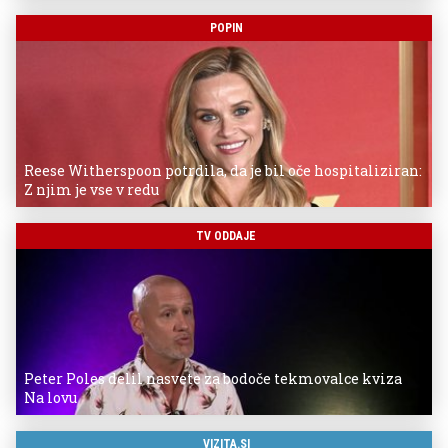
POPIN
Reese Witherspoon potrdila, da je bil oče hospitaliziran:
Z njim je vse v redu
TV ODDAJE
Peter Poles delil nasvete za bodoče tekmovalce kviza
Na lovu
VIZITA.SI