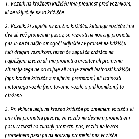
1. Voznik na krožnem križišču ima prednost pred voznikom,
ki se vključuje na to križišče.
2. Voznik, ki zapelje na krožno križišče, katerega vozišče ima
dva ali več prometnih pasov, se razvrsti na notranji prometni
pas in na ta način omogoči vključitev v promet na križišču
tudi drugim voznikom, razen če zapušča križišče na
najbližjem izvozu ali mu prometna ureditev ali prometna
situacija tega ne dovoljuje ali mu je zaradi lastnosti križišča
(npr. krožna križišča z majhnim premerom) ali lastnosti
motornega vozila (npr. tovorno vozilo s priklopnikom) to
oteženo.
3. Pri vključevanju na krožno križišče po smernem vozišču, ki
ima dva prometna pasova, se vozilo na desnem prometnem
pasu razvrsti na zunanji prometni pas, vozilo na levem
prometnem pasu pa na notranji prometni pas vozišča