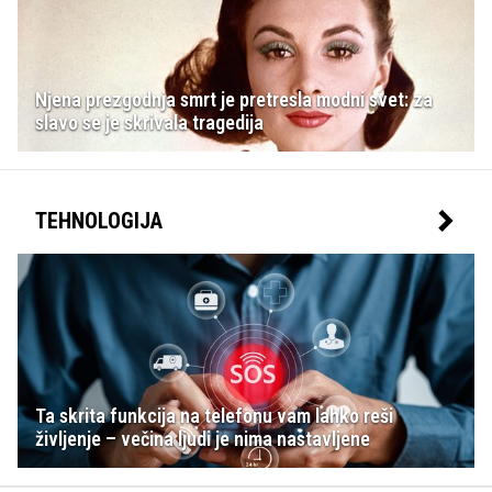
Njena prezgodnja smrt je pretresla modni svet: za
slavo se je skrivala tragedija
TEHNOLOGIJA
Ta skrita funkcija na telefonu vam lahko reši
življenje – večina ljudi je nima nastavljene