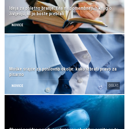
Ideja za poletno branje: Ena najpomembnejših knjig o
življenju, ki jo boste prebrali
NOVICE
Moške srajce za poslovno okolje: kako izbrati pravo za
pisarno
OGLAS
NOVICE