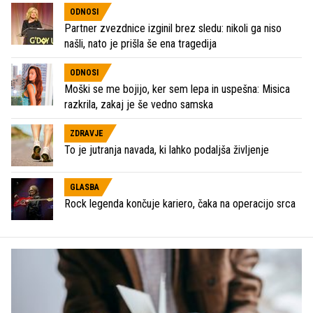
ODNOSI
Partner zvezdnice izginil brez sledu: nikoli ga niso
našli, nato je prišla še ena tragedija
ODNOSI
Moški se me bojijo, ker sem lepa in uspešna: Misica
razkrila, zakaj je še vedno samska
ZDRAVJE
To je jutranja navada, ki lahko podaljša življenje
GLASBA
Rock legenda končuje kariero, čaka na operacijo srca