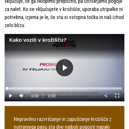
vključuje, če ga vklopimo prepozno, pa ustvarjamo pogoje
za nalet. Ko se vključujete v krožišče, uporaba utripalke ni
potrebna, izjema je le, če sta si vstopna točka in naš izhod
zelo blizu.
Kako voziti v krožišču?
Predvajaj
Loaded
:
0%
Current
0:00
/
Duration
0:00
Predvajaj
Tiho
Celoza
način
Time
Nepravilno razvrščanje in zapuščanje krožišča z
notranjega pasu sta dve najbolj pogosti napaki