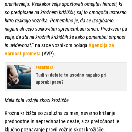
prehitevanju. Vsekakor velja spoštovati omejitev hitrosti, ki
so predpisane na krožnem križišču, saj to omogoča ustrezno
hitro reakcijo voznika. Pomembno je, da se izogibamo
naglim ali celo sunkovitim spremembam smeri. Predvsem pa
velja, da sta na krožnih križiščih še kako pomembni strpnost
in uvidevnost,
'' na srce voznikom polaga
Agencija za
varnost prometa
(AVP).
PREBERI ŠE
Tudi vi delate to usodno napako pri
uporabi pasu?
Mala šola vožnje skozi krožišče
Krožna križišča so zaslužna za manj nevarno križanje
prednostne in neprednostne ceste, a za pretočnost je
ključno poznavanje pravil vožnje skozi krožišče.