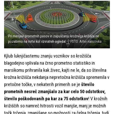
Pri menjavi prometnih pasov in zapuščanju krožnega križišča ne
pozabimo na mrtvi kot vzvratnih ogledal.
FOTO: Arhiv naročnika
Kjlub luknjičastemu znanju voznikov so krožišča
blagodejno vplivala na črno prometno statistiko in
marsikomu prihranila kak živec, kajti ne le, da so številna
krožna križišča nekdanja nepretočna križišča spremenila v
pretočne točke, v nekaterih primerih se je
število
prometnih nesreč zmanjšalo za kar celo 50 odstotkov,
število poškodovanih pa kar za 75 odstotkov
! V krožnih
križiščih so namreč hitrosti vozil manjše, manj je možnih
točk trčenja, zmanjšane so možnosti za čelna trčenja, tudi