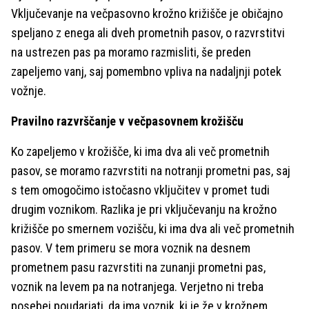
Vključevanje na večpasovno krožno križišče je običajno
speljano z enega ali dveh prometnih pasov, o razvrstitvi
na ustrezen pas pa moramo razmisliti, še preden
zapeljemo vanj, saj pomembno vpliva na nadaljnji potek
vožnje.
Pravilno razvrščanje v večpasovnem krožišču
Ko zapeljemo v krožišče, ki ima dva ali več prometnih
pasov, se moramo razvrstiti na notranji prometni pas, saj
s tem omogočimo istočasno vključitev v promet tudi
drugim voznikom. Razlika je pri vključevanju na krožno
križišče po smernem vozišču, ki ima dva ali več prometnih
pasov. V tem primeru se mora voznik na desnem
prometnem pasu razvrstiti na zunanji prometni pas,
voznik na levem pa na notranjega. Verjetno ni treba
posebej poudarjati, da ima voznik, ki je že v krožnem