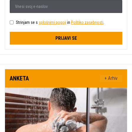
Strinjam se s
splošnimi pogoji
in
Politiko zasebnosti
.
PRIJAVI SE
ANKETA
+ Arhiv