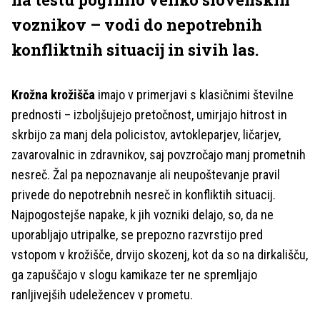
voznikov – vodi do nepotrebnih
konfliktnih situacij in sivih las.
Krožna krožišča
imajo v primerjavi s klasičnimi številne
prednosti – izboljšujejo pretočnost, umirjajo hitrost in
skrbijo za manj dela policistov, avtokleparjev, ličarjev,
zavarovalnic in zdravnikov, saj povzročajo manj prometnih
nesreč. Žal pa nepoznavanje ali neupoštevanje pravil
privede do nepotrebnih nesreč in konfliktih situacij.
Najpogostejše napake, k jih vozniki delajo, so, da ne
uporabljajo utripalke, se prepozno razvrstijo pred
vstopom v krožišče, drvijo skozenj, kot da so na dirkališču,
ga zapuščajo v slogu kamikaze ter ne spremljajo
ranljivejših udeležencev v prometu.