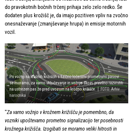
do pravokotnih bočnih trčenj prihaja zelo zelo redko. Še
dodaten plus krožišč je, da imajo pozitiven vpliv na zvočno
onesnaževanje (zmanjševanje hrupa) in emisije motornih
vozil.
Pri vožnji na krožnih križiščih s fizično ločenimi prometnimi pasovi
se moramo, za varno vključevanje in vožnjo skozi, pravilno razvrstiti
na ustrezen pas že pred uvozom na krožno križišče.
FOTO: Arhiv
naročnika
''
Za varno vožnjo v krožnem križišču je pomembno, da
vozniki upoštevamo prometno signalizacijo ter posebnosti
krožnega križišča. Izogibati se moramo veliki hitrosti in