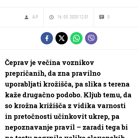
A.P.
16. 03. 2020 12.01
0
Čeprav je večina voznikov
prepričanih, da zna pravilno
uporabljati krožišča, pa slika s terena
kaže drugačno podobo. Kljub temu, da
so krožna križišča z vidika varnosti
in pretočnosti učinkovit ukrep, pa
nepoznavanje pravil – zaradi tega bi
na testu pogrnilo veliko slovenskih