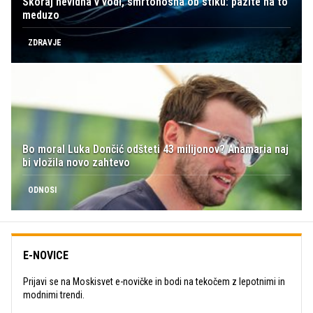
Skoraj nevidna v vodi, smrtonosna ob stiku: pazite na to
meduzo
ZDRAVJE
Bo moral Luka Dončić odšteti 43 milijonov? Anamaria naj
bi vložila novo zahtevo
ODNOSI
E-NOVICE
Prijavi se na Moskisvet e-novičke in bodi na tekočem z lepotnimi in
modnimi trendi.