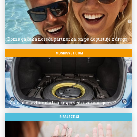
Doma ga čaka noseča partnerka, on pa dopustuje z drugo
MOSKISVET.COM
Zakaj novi avtomobili nimajo več rezervne gume?
BIBALEZE.SI