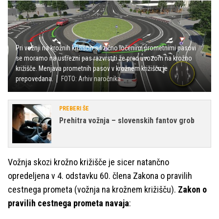
Pri vožnji na krožnih križiščih s fizično ločenimi prometnimi pasovi
se moramo na ustrezni pas razvrstiti že pred uvozom na krožno
križišče. Menjava prometnih pasov v krožnem križišču je
prepovedana.
FOTO: Arhiv naročnika
PREBERI ŠE
Prehitra vožnja – slovenskih fantov grob
Vožnja skozi krožno križišče je sicer natančno
opredeljena v 4. odstavku 60. člena Zakona o pravilih
cestnega prometa (vožnja na krožnem križišču).
Zakon o
pravilih cestnega prometa navaja
: