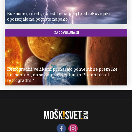
Ko začne grmeti, naredite najprej to: strokovnjaki
opozarjajo na pogosto napako
ZADOVOLJNA.SI
Retrogradni velikani prinašajo pomembne premike –
kaj pomeni, da so Saturn, Neptun in Pluton hkrati
retrogradni?