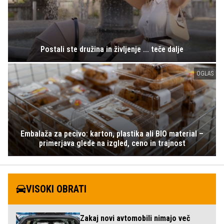
Postali ste družina in življenje ... teče dalje
OGLAS
Embalaža za pecivo: karton, plastika ali BIO material –
primerjava glede na izgled, ceno in trajnost
VISOKI OBRATI
Zakaj novi avtomobili nimajo več