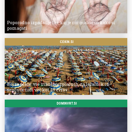
Poporodno izpadanje las: kaj je normalno in kako si
pomagati
CEKIN.SI
Boj za plaže: vse manj brezplačnih, za ležalnik in
senčnik tudi več kot 40 evrov
DOMINVRT.SI