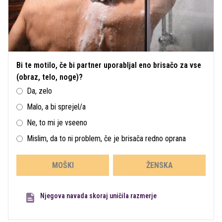
Bi te motilo, če bi partner uporabljal eno brisačo za vse
(obraz, telo, noge)?
Da, zelo
Malo, a bi sprejel/a
Ne, to mi je vseeno
Mislim, da to ni problem, če je brisača redno oprana
MOŠKI
ŽENSKA
Njegova navada skoraj uničila razmerje