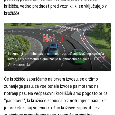
križišču, vedno prednost pred vozniki, ki se vključujejo v
krožišče.
Le zunanji prometni pas je namenjen zapuščanju krožnega križišča
razen, če s prometno signalizacijo ni označeno drugače.
FOTO:
Arhiv naročnika
Če krožišče zapuščamo na prvem izvozu, se držimo
zunanjega pasu, za vse ostale izvoze pa moramo na
notranji pas. Na večpasovni krožiščih smo pogosto priča
''padalcem'', ki krožišče zapuščajo z notranjega pasu, kar
je prekršek, saj smemo krožno križišče zapustiti le z
zunanjega prometnega pasu, razen če prometna