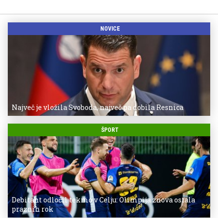
NOVICE
Največ je vložila Svoboda, največ pa dobila Resnica
ŠPORT
Debitant odločil tekmo v Celju: Olimpija znova ostala
praznih rok