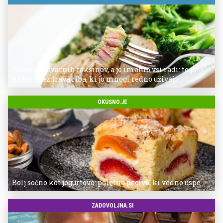
Polna je nevarnih toksinov, a jo imamo vsi radi: to je
najbolj nezdrava riba, ki jo mnogi redno uživajo
OKUSNO.JE
Bolj sočno kot jogurtovo: poletno pecivo, ki vedno uspe
ZADOVOLJNA.SI