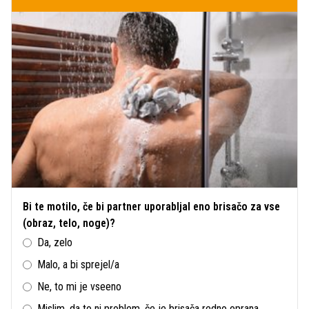
Bi te motilo, če bi partner uporabljal eno brisačo za vse
(obraz, telo, noge)?
Da, zelo
Malo, a bi sprejel/a
Ne, to mi je vseeno
Mislim, da to ni problem, če je brisača redno oprana