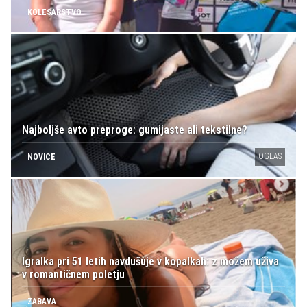
KOLESARSTVO
Najboljše avto preproge: gumijaste ali tekstilne?
OGLAS
NOVICE
Igralka pri 51 letih navdušuje v kopalkah: z možem uživa
v romantičnem poletju
ZABAVA