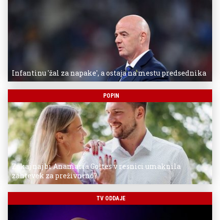
Infantinu 'žal za napake', a ostaja na mestu predsednika
POPIN
Zakaj naj bi Anamaria Goltes v resnici umaknila
zahtevek za preživnino?
TV ODDAJE