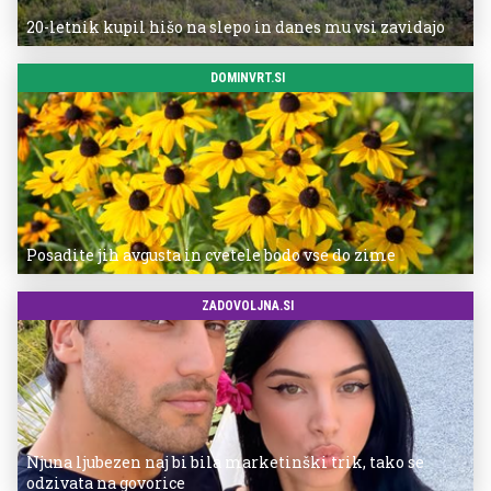
20-letnik kupil hišo na slepo in danes mu vsi zavidajo
DOMINVRT.SI
Posadite jih avgusta in cvetele bodo vse do zime
ZADOVOLJNA.SI
Njuna ljubezen naj bi bila marketinški trik, tako se
odzivata na govorice