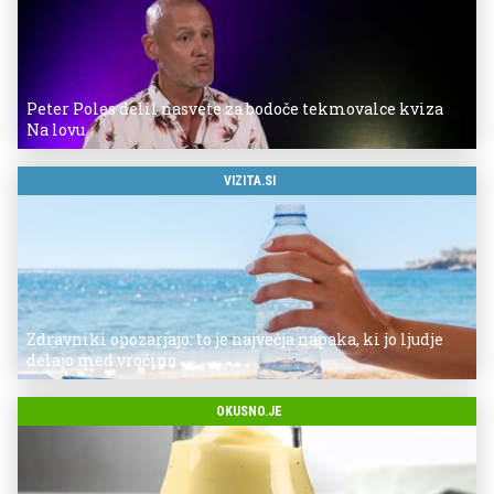
Peter Poles delil nasvete za bodoče tekmovalce kviza
Na lovu
VIZITA.SI
Zdravniki opozarjajo: to je največja napaka, ki jo ljudje
delajo med vročino
OKUSNO.JE