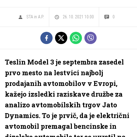
STA in A.P.
26. 10. 2021 10.00
0
Teslin Model 3 je septembra zasedel
prvo mesto na lestvici najbolj
prodajanih avtomobilov v Evropi,
kažejo izsledki raziskave družbe za
analizo avtomobilskih trgov Jato
Dynamics. To je prvič, da je električni
avtomobil premagal bencinske in
dizelske avtomobile ter se uvrstil na