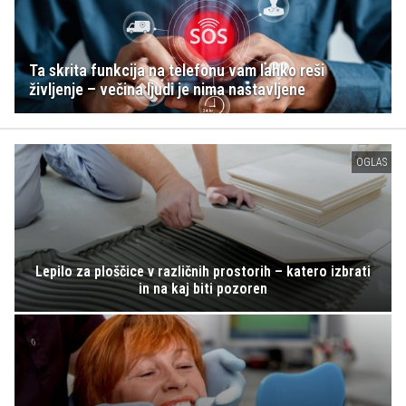
Ta skrita funkcija na telefonu vam lahko reši
življenje – večina ljudi je nima nastavljene
OGLAS
Lepilo za ploščice v različnih prostorih – katero izbrati
in na kaj biti pozoren