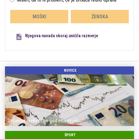
MOŠKI
ŽENSKA
Njegova navada skoraj uničila razmerje
NOVICE
Državna srebrnina pod eno streho?
ŠPORT