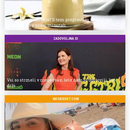
Puding brez kuhanja? S tem preprostim trikom bo
pripravljen v nekaj minutah
ZADOVOLJNA.SI
Vsi so strmeli v njene roke, šele nato so ugotovili, kaj
drži
MOSKISVET.COM