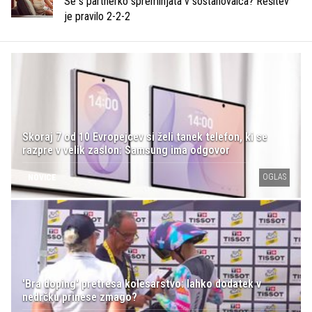
Se s partnerko spreminjata v sostanovalca? Rešitev
je pravilo 2-2-2
Skoraj 7 od 10 Evropejcev si želi tanek telefon, ki se
razpre v velik zaslon: Samsung ima odgovor
OGLAS
NOVICE
'Bra doping' pretresa kolesarstvo: lahko dodatek v
nedrčku prinese zmago?