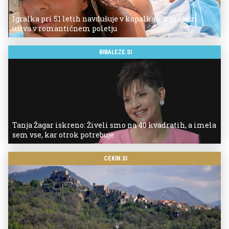
Igralka pri 51 letih navdušuje v kopalkah: z možem
uživa v romantičnem poletju
BIBALEZE.SI
Tanja Žagar iskreno: Živeli smo na 40 kvadratih, a imela
sem vse, kar otrok potrebuje
CEKIN.SI