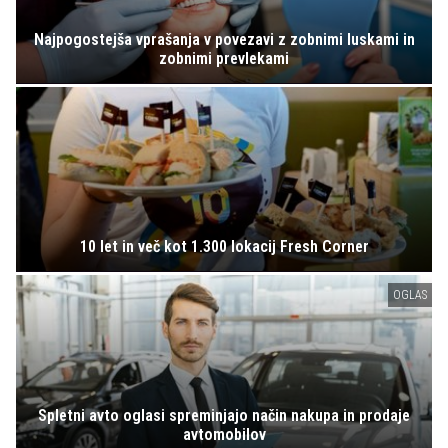
Najpogostejša vprašanja v povezavi z zobnimi luskami in
zobnimi prevlekami
10 let in več kot 1.300 lokacij Fresh Corner
OGLAS
Spletni avto oglasi spreminjajo način nakupa in prodaje
avtomobilov