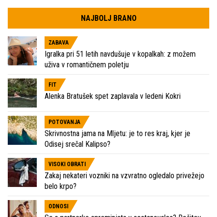
NAJBOLJ BRANO
ZABAVA
Igralka pri 51 letih navdušuje v kopalkah: z možem
uživa v romantičnem poletju
FIT
Alenka Bratušek spet zaplavala v ledeni Kokri
POTOVANJA
Skrivnostna jama na Mljetu: je to res kraj, kjer je
Odisej srečal Kalipso?
VISOKI OBRATI
Zakaj nekateri vozniki na vzvratno ogledalo privežejo
belo krpo?
ODNOSI