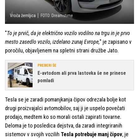
Vroča žemljica
FOTO: Dreamstime
"
To je prvič, da je električno vozilo vodilno na trgu in je prvo
mesto zasedlo vozilo, izdelano zunaj Evrope,
" je zapisano v
poročilu, objavljenem na spletni strani družbe Jato.
PREBERI ŠE
E-avtodom ali prva lastovka še ne prinese
pomladi
Tesla se je zaradi pomanjkanja čipov odrezala bolje kot
drugi proizvajalci avtomobilov, saj ji je uspelo povečati
prodajo, medtem ko so morali ostali zapirati tovarne.
Deloma je to posledica dejstva, da zaradi integriranih
sistemov v svojih vozilih
Tesla potrebuje manj čipov
, je