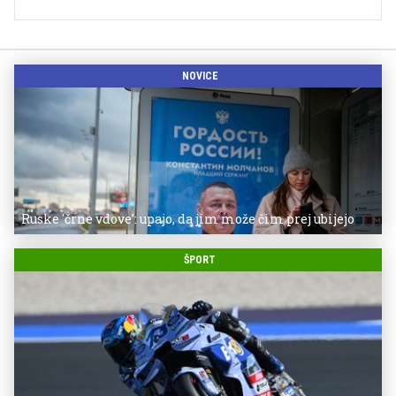
NOVICE
Ruske 'črne vdove': upajo, da jim može čim prej ubijejo
ŠPORT