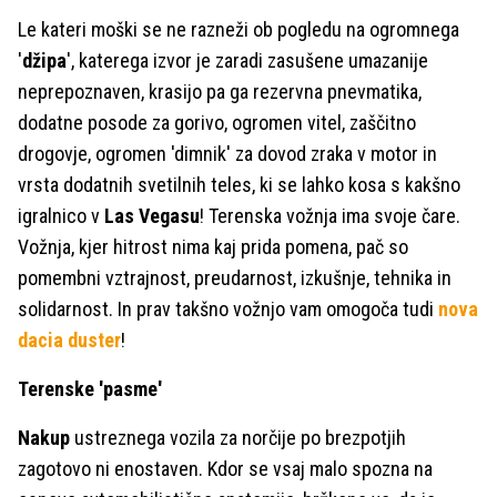
Le kateri moški se ne razneži ob pogledu na ogromnega
'
džipa
', katerega izvor je zaradi zasušene umazanije
neprepoznaven, krasijo pa ga rezervna pnevmatika,
dodatne posode za gorivo, ogromen vitel, zaščitno
drogovje, ogromen 'dimnik' za dovod zraka v motor in
vrsta dodatnih svetilnih teles, ki se lahko kosa s kakšno
igralnico v
Las Vegasu
! Terenska vožnja ima svoje čare.
Vožnja, kjer hitrost nima kaj prida pomena, pač so
pomembni vztrajnost, preudarnost, izkušnje, tehnika in
solidarnost. In prav takšno vožnjo vam omogoča tudi
nova
dacia duster
!
Terenske 'pasme'
Nakup
ustreznega vozila za norčije po brezpotjih
zagotovo ni enostaven. Kdor se vsaj malo spozna na