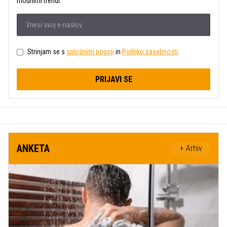
modnimi trendi.
Strinjam se s
splošnimi pogoji
in
Politiko zasebnosti
.
PRIJAVI SE
ANKETA
+ Arhiv