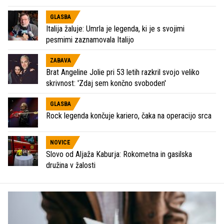
GLASBA
Italija žaluje: Umrla je legenda, ki je s svojimi
pesmimi zaznamovala Italijo
ZABAVA
Brat Angeline Jolie pri 53 letih razkril svojo veliko
skrivnost: 'Zdaj sem končno svoboden'
GLASBA
Rock legenda končuje kariero, čaka na operacijo srca
NOVICE
Slovo od Aljaža Kaburja: Rokometna in gasilska
družina v žalosti