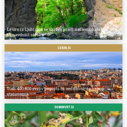
Le uro iz Ljubljane se skriva pravi naravni čudež: izlet, ki
bo navdušil otroke
CEKIN.SI
Tudi 400.000 evrov pogosto ni več dovolj za nakup
stanovanja
DOMINVRT.SI