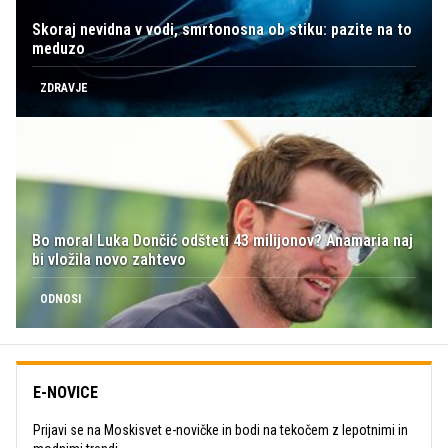
Skoraj nevidna v vodi, smrtonosna ob stiku: pazite na to
meduzo
ZDRAVJE
Bo moral Luka Dončić odšteti 43 milijonov? Anamaria naj
bi vložila novo zahtevo
ODNOSI
E-NOVICE
Prijavi se na Moskisvet e-novičke in bodi na tekočem z lepotnimi in