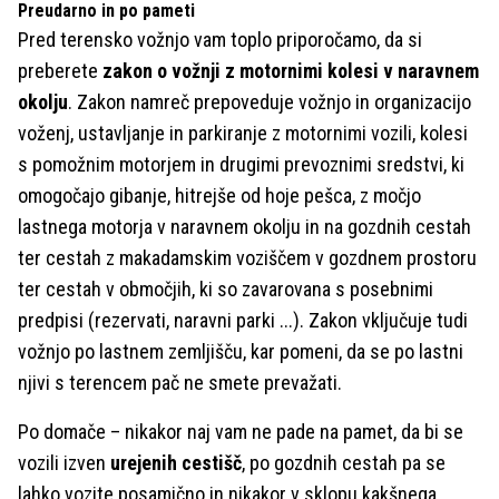
Preudarno in po pameti
Pred terensko vožnjo vam toplo priporočamo, da si
preberete
zakon o vožnji z motornimi kolesi v naravnem
okolju
. Zakon namreč prepoveduje vožnjo in organizacijo
voženj, ustavljanje in parkiranje z motornimi vozili, kolesi
s pomožnim motorjem in drugimi prevoznimi sredstvi, ki
omogočajo gibanje, hitrejše od hoje pešca, z močjo
lastnega motorja v naravnem okolju in na gozdnih cestah
ter cestah z makadamskim voziščem v gozdnem prostoru
ter cestah v območjih, ki so zavarovana s posebnimi
predpisi (rezervati, naravni parki ...). Zakon vključuje tudi
vožnjo po lastnem zemljišču, kar pomeni, da se po lastni
njivi s terencem pač ne smete prevažati.
Po domače – nikakor naj vam ne pade na pamet, da bi se
vozili izven
urejenih cestišč
, po gozdnih cestah pa se
lahko vozite posamično in nikakor v sklopu kakšnega