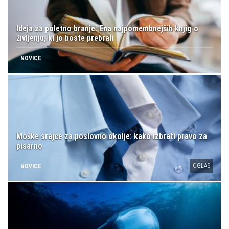
Ideja za poletno branje: Ena najpomembnejših knjig o
življenju, ki jo boste prebrali
NOVICE
Moške srajce za poslovno okolje: kako izbrati pravo za
pisarno
OGLAS
NOVICE