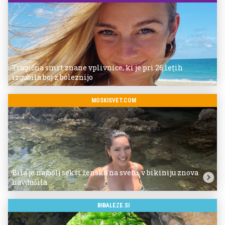
Tragična smrt znane vplivnice, ki je pri 26 letih
izgubila boj z boleznijo
MOSKISVET.COM
Bila je najbolj seksi ženska na svetu, v bikiniju znova
navdušila
BIBALEZE.SI