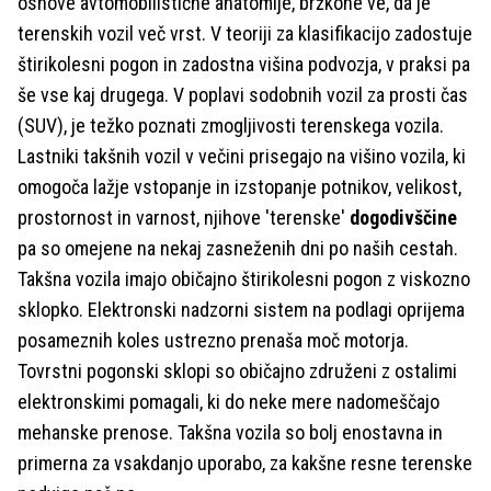
osnove avtomobilistične anatomije, bržkone ve, da je
terenskih vozil več vrst. V teoriji za klasifikacijo zadostuje
štirikolesni pogon in zadostna višina podvozja, v praksi pa
še vse kaj drugega. V poplavi sodobnih vozil za prosti čas
(SUV), je težko poznati zmogljivosti terenskega vozila.
Lastniki takšnih vozil v večini prisegajo na višino vozila, ki
omogoča lažje vstopanje in izstopanje potnikov, velikost,
prostornost in varnost, njihove 'terenske'
dogodivščine
pa so omejene na nekaj zasneženih dni po naših cestah.
Takšna vozila imajo običajno štirikolesni pogon z viskozno
sklopko. Elektronski nadzorni sistem na podlagi oprijema
posameznih koles ustrezno prenaša moč motorja.
Tovrstni pogonski sklopi so običajno združeni z ostalimi
elektronskimi pomagali, ki do neke mere nadomeščajo
mehanske prenose. Takšna vozila so bolj enostavna in
primerna za vsakdanjo uporabo, za kakšne resne terenske