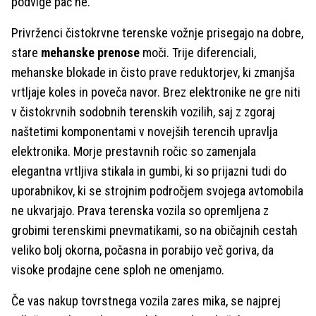
podvige pač ne.
Privrženci čistokrvne terenske vožnje prisegajo na dobre,
stare
mehanske prenose
moči. Trije diferenciali,
mehanske blokade in čisto prave reduktorjev, ki zmanjša
vrtljaje koles in poveča navor. Brez elektronike ne gre niti
v čistokrvnih sodobnih terenskih vozilih, saj z zgoraj
naštetimi komponentami v novejših terencih upravlja
elektronika. Morje prestavnih ročic so zamenjala
elegantna vrtljiva stikala in gumbi, ki so prijazni tudi do
uporabnikov, ki se strojnim področjem svojega avtomobila
ne ukvarjajo. Prava terenska vozila so opremljena z
grobimi terenskimi pnevmatikami, so na običajnih cestah
veliko bolj okorna, počasna in porabijo več goriva, da
visoke prodajne cene sploh ne omenjamo.
Če vas nakup tovrstnega vozila zares mika, se najprej