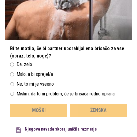
Bi te motilo, če bi partner uporabljal eno brisačo za vse
(obraz, telo, noge)?
Da, zelo
Malo, a bi sprejel/a
Ne, to mi je vseeno
Mislim, da to ni problem, če je brisača redno oprana
MOŠKI
ŽENSKA
Njegova navada skoraj uničila razmerje