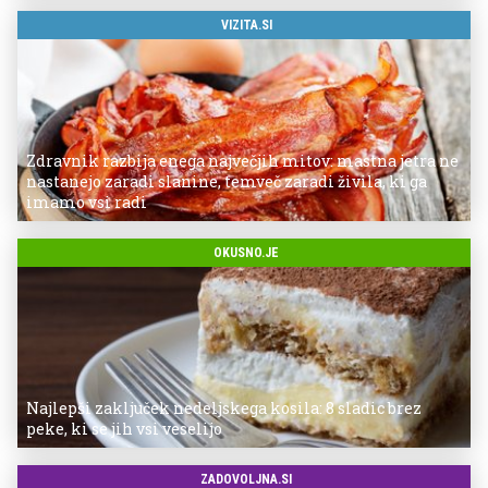
VIZITA.SI
Zdravnik razbija enega največjih mitov: mastna jetra ne
nastanejo zaradi slanine, temveč zaradi živila, ki ga
imamo vsi radi
OKUSNO.JE
Najlepši zaključek nedeljskega kosila: 8 sladic brez
peke, ki se jih vsi veselijo
ZADOVOLJNA.SI