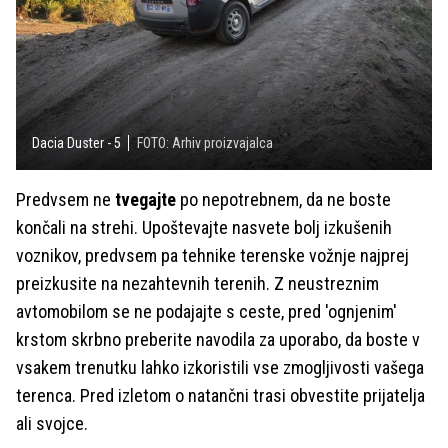
Dacia Duster - 5
FOTO: Arhiv proizvajalca
Predvsem ne
tvegajte
po nepotrebnem, da ne boste
končali na strehi. Upoštevajte nasvete bolj izkušenih
voznikov, predvsem pa tehnike terenske vožnje najprej
preizkusite na nezahtevnih terenih. Z neustreznim
avtomobilom se ne podajajte s ceste, pred 'ognjenim'
krstom skrbno preberite navodila za uporabo, da boste v
vsakem trenutku lahko izkoristili vse zmogljivosti vašega
terenca. Pred izletom o natančni trasi obvestite prijatelja
ali svojce.