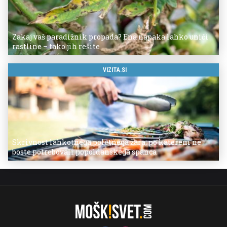
Zakaj vaš paradižnik propada? Ena napaka lahko uniči
rastline – tako jih rešite
VIZITA.SI
Skrivnost lahkotnega poletnega žara, po katerem ne
boste potrebovali popoldanskega spanca