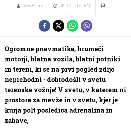
Aleš Majerič
04. 12. 2013 08.41
0
Ogromne pnevmatike, hrumeči
motorji, blatna vozila, blatni potniki
in tereni, ki se na prvi pogled zdijo
neprehodni - dobrodošli v svetu
terenske vožnje! V svetu, v katerem ni
prostora za mevže in v svetu, kjer je
kurja polt posledica adrenalina in
zabave,