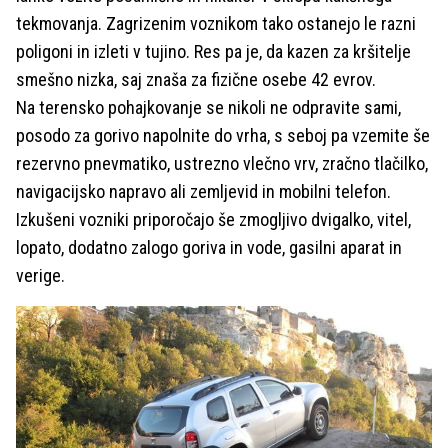
tekmovanja. Zagrizenim voznikom tako ostanejo le razni
poligoni in izleti v tujino. Res pa je, da kazen za kršitelje
smešno nizka, saj znaša za fizične osebe 42 evrov.
Na terensko pohajkovanje se nikoli ne odpravite sami,
posodo za gorivo napolnite do vrha, s seboj pa vzemite še
rezervno pnevmatiko, ustrezno vlečno vrv, zračno tlačilko,
navigacijsko napravo ali zemljevid in mobilni telefon.
Izkušeni vozniki priporočajo še zmogljivo dvigalko, vitel,
lopato, dodatno zalogo goriva in vode, gasilni aparat in
verige.