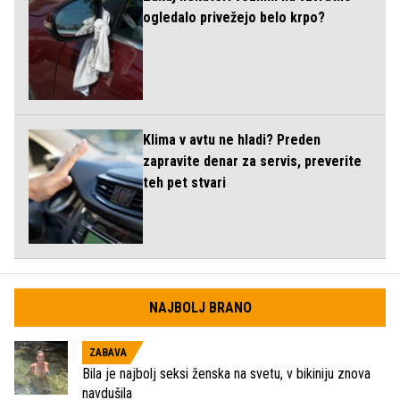
ogledalo privežejo belo krpo?
Klima v avtu ne hladi? Preden
zapravite denar za servis, preverite
teh pet stvari
NAJBOLJ BRANO
ZABAVA
Bila je najbolj seksi ženska na svetu, v bikiniju znova
navdušila