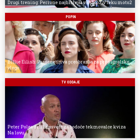
Drugi trening: Perrone najhitrejši v moto3, v teku moto2
POPIN
Billie Eilish: Presenetljiva preobrazba za prvo igralsko
vlogo
TV ODDAJE
Peter Poles delil nasvete za bodoče tekmovalce kviza
Na lovu