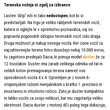
Terenska vožnja ni zgolj za izbrance
Lasten 'džip' niti ni tako
nedostopen
, kot bi si
predstavljali. Na trgu je veliko rabljenih terenskih vozil,
katera si oglejte le v spremstvu poznavalca, saj so
popravila pogonskih sklopov terenskih vozil zelo draga.
Druga možnost je nakup novega vozila. Ker cene vozil za
najzahtevnejše terene hitro dosežejo nekaj 10.000 evrov,
tu zagotovo prednjači Dacia, ki ponuja model
duster
že za
12 tisočakov. Duster ima zaradi velikega odmika od tal in
velikih kotov premagovanja terena namreč vse
sposobnosti vozila 4 x 4. Opremljen je z novim 6-
stopenjskim ročnim menjalnikom s kratko 1. prestavo in
enostavno in intuitivno ročico. Zato je duster kompaktno
in lahko vozilo za svojo velikost, kar mu zagotavlja veliko
okretnost. Dacia duster z motorji dCi poleg tega dokazuje,