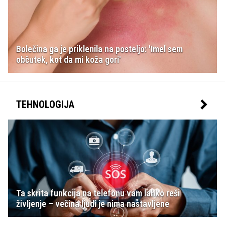
Bolečina ga je priklenila na posteljo: 'Imel sem
občutek, kot da mi koža gori'
TEHNOLOGIJA
Ta skrita funkcija na telefonu vam lahko reši
življenje – večina ljudi je nima nastavljene