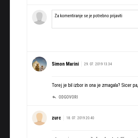
Simon Marini
29. 07. 2019 13.34
Torej je bil izbor in ona je zmagala? Sicer pa, č
ODGOVORI
zurc
18. 07. 2019 20.40