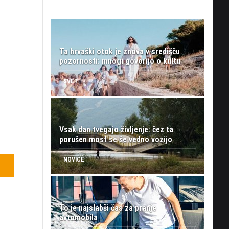
Ta hrvaški otok je znova v središču
pozornosti: mnogi govorijo o kultu
SVET
Vsak dan tvegajo življenje: čez ta
porušen most se še vedno vozijo
NOVICE
To je najslabši čas za pranje
avtomobila