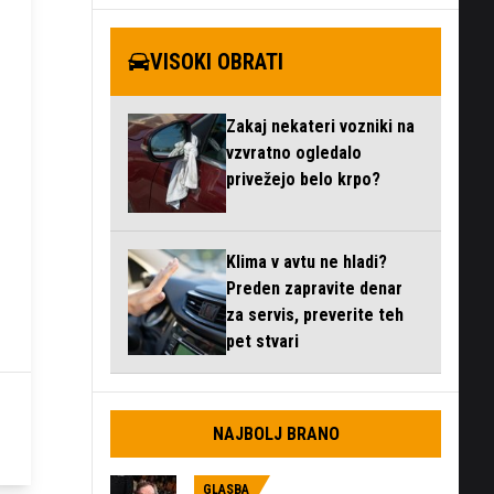
VISOKI OBRATI
Zakaj nekateri vozniki na
vzvratno ogledalo
privežejo belo krpo?
Klima v avtu ne hladi?
Preden zapravite denar
za servis, preverite teh
pet stvari
NAJBOLJ BRANO
GLASBA