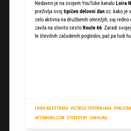
Nedavno je na svojem YouTube kanalu
Loira 
preživlja svoj
tipičen delovni dan
oz. kako je 
zelo aktivna na družbenih omrežjih, saj redno 
zavila na slovito cesto
Route 66
. Zaradi svoje
le številnih začudenih pogledov, pač pa tudi h
LOIRA NA ESTRADA
VOZNICA TOVORNJAKA
POKLICN
AVTOMOBILIZEM
STEREOTIPI
CAROLINA