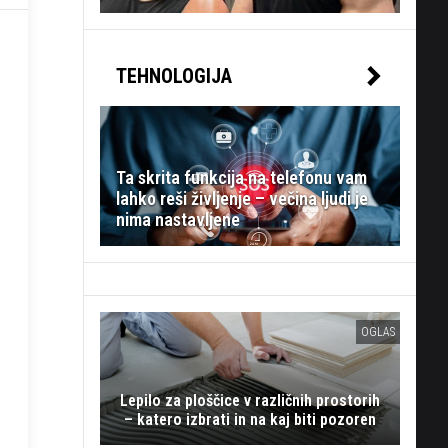
TEHNOLOGIJA
Ta skrita funkcija na telefonu vam
lahko reši življenje – večina ljudi je
nima nastavljene
OGLAS
Lepilo za ploščice v različnih prostorih
– katero izbrati in na kaj biti pozoren