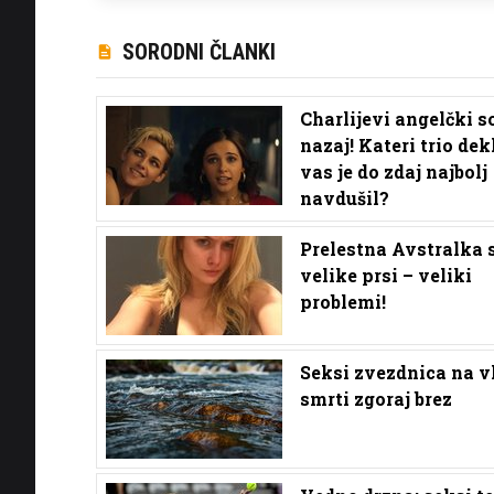
SORODNI ČLANKI
Charlijevi angelčki s
nazaj! Kateri trio dek
vas je do zdaj najbolj
navdušil?
Prelestna Avstralka s
velike prsi – veliki
problemi!
Seksi zvezdnica na v
smrti zgoraj brez