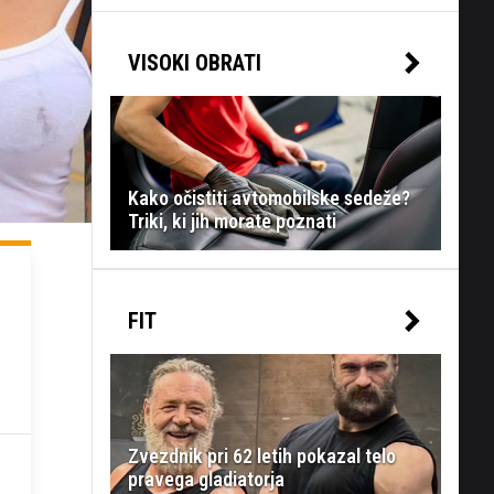
VISOKI OBRATI
Kako očistiti avtomobilske sedeže?
Triki, ki jih morate poznati
FIT
Zvezdnik pri 62 letih pokazal telo
pravega gladiatorja