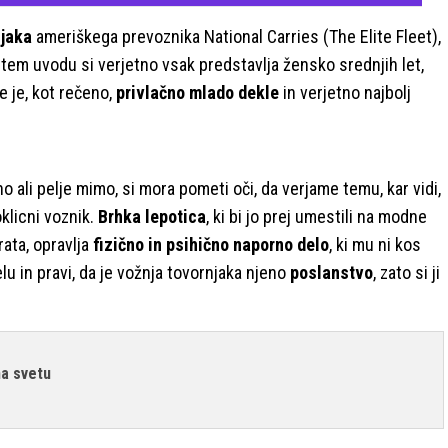
njaka
ameriškega prevoznika National Carries (The Elite Fleet),
tem uvodu si verjetno vsak predstavlja žensko srednjih let,
e je, kot rečeno,
privlačno mlado dekle
in verjetno najbolj
no ali pelje mimo, si mora pometi oči, da verjame temu, kar vidi,
klicni voznik.
Brhka lepotica
, ki bi jo prej umestili na modne
rata, opravlja
fizično in psihično naporno delo
, ki mu ni kos
lu in pravi, da je vožnja tovornjaka njeno
poslanstvo
, zato si ji
na svetu