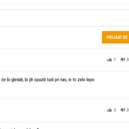
PRIJAVI SE
1
0
e bi gledali, bi jih opazili tudi pri nas, in to zelo lepe.
5
0