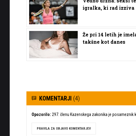
Vedno drzna: seksi t
igralka, ki rad izziva
Že pri 14 letih je imel
takšne kot danes
KOMENTARJI
(4)
Opozorilo:
297. členu Kazenskega zakonika je posameznik ka
PRAVILA ZA OBJAVO KOMENTARJEV