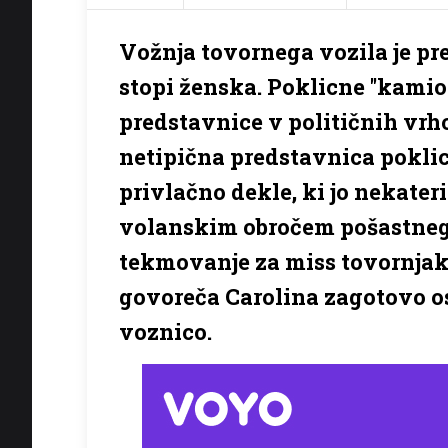
Vožnja tovornega vozila je pr
stopi ženska. Poklicne ''kamion
predstavnice v političnih vrhov
netipična predstavnica pokli
privlačno dekle, ki jo nekater
volanskim obročem pošastnega 
tekmovanje za miss tovornjako
govoreča Carolina zagotovo os
voznico.