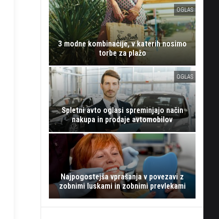
OGLAS
3 modne kombinacije, v katerih nosimo
torbe za plažo
OGLAS
Spletni avto oglasi spreminjajo način
nakupa in prodaje avtomobilov
Najpogostejša vprašanja v povezavi z
zobnimi luskami in zobnimi prevlekami