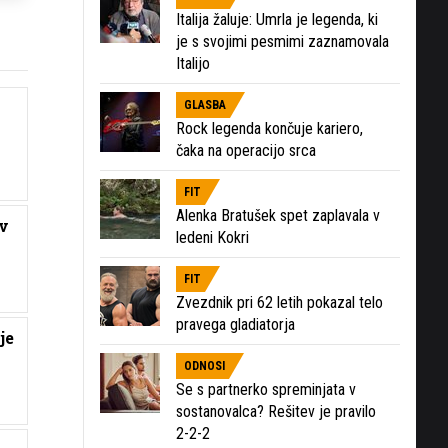
Italija žaluje: Umrla je legenda, ki
je s svojimi pesmimi zaznamovala
Italijo
GLASBA
Rock legenda končuje kariero,
čaka na operacijo srca
FIT
Alenka Bratušek spet zaplavala v
 v
ledeni Kokri
FIT
Zvezdnik pri 62 letih pokazal telo
pravega gladiatorja
je
ODNOSI
Se s partnerko spreminjata v
sostanovalca? Rešitev je pravilo
2-2-2