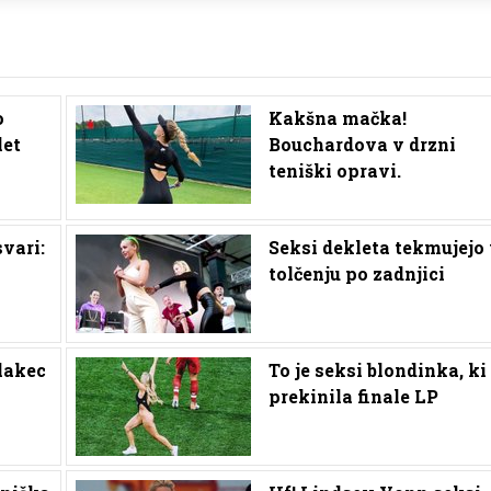
o
Kakšna mačka!
let
Bouchardova v drzni
teniški opravi.
vari:
Seksi dekleta tekmujejo
tolčenju po zadnjici
lakec
To je seksi blondinka, ki 
prekinila finale LP