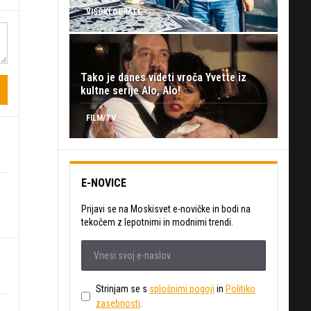
VISOKI OBRATI
Tako je danes videti vroča Yvette iz
kultne serije Alo, Alo!
FILM/TV
E-NOVICE
Prijavi se na Moskisvet e-novičke in bodi na
tekočem z lepotnimi in modnimi trendi.
Strinjam se s
splošnimi pogoji
in
Politiko
zasebnosti
.