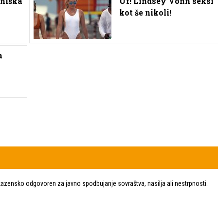
eniška
Uf! Lindsey Vonn seksi
kot še nikoli!
a
zensko odgovoren za javno spodbujanje sovraštva, nasilja ali nestrpnosti.