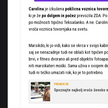
Carolina
je izkušena
poklicna voznica tovor
ki je že
po dolgem in počez
prevozila ZDA. Po 
po možnosti tipično Teksašanko. A ne. Carolin
vroča voznica tovornjaka na svetu.
Marsikdo, ki jo vidi, kako se vkrca v svojo kabi
saj se nenazadnje tudi ne oblači kot tipičen po
brvi, v fitnes dvorano ali pred objektiv fotoapa
niti marsikateri moški. Sama uživa v svojem de
tudi ni težko umazati rok, ko je to potrebno.
PREBERI ŠE
Spoznajte najbolj vročo žensko 