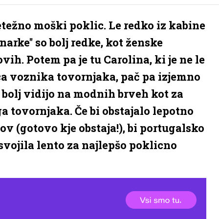
etežno moški poklic. Le redko iz kabine
arke'' so bolj redke, kot ženske
ih. Potem pa je tu Carolina, ki je ne le
ca voznika tovornjaka, pač pa izjemno
i bolj vidijo na modnih brveh kot za
tovornjaka. Če bi obstajalo lepotno
v (gotovo kje obstaja!), bi portugalsko
vojila lento za najlepšo poklicno