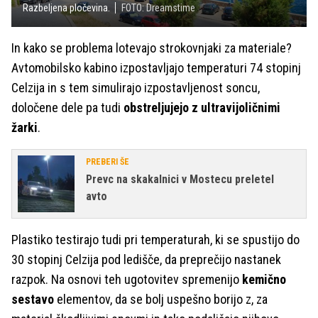
Razbeljena pločevina.
FOTO: Dreamstime
In kako se problema lotevajo strokovnjaki za materiale?
Avtomobilsko kabino izpostavljajo temperaturi 74 stopinj
Celzija in s tem simulirajo izpostavljenost soncu,
določene dele pa tudi
obstreljujejo z ultravijoličnimi
žarki
.
PREBERI ŠE
Prevc na skakalnici v Mostecu preletel
avto
Plastiko testirajo tudi pri temperaturah, ki se spustijo do
30 stopinj Celzija pod ledišče, da preprečijo nastanek
razpok. Na osnovi teh ugotovitev spremenijo
kemično
sestavo
elementov, da se bolj uspešno borijo z, za