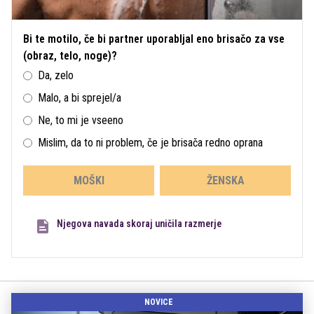
Bi te motilo, če bi partner uporabljal eno brisačo za vse
(obraz, telo, noge)?
Da, zelo
Malo, a bi sprejel/a
Ne, to mi je vseeno
Mislim, da to ni problem, če je brisača redno oprana
MOŠKI
ŽENSKA
Njegova navada skoraj uničila razmerje
NOVICE