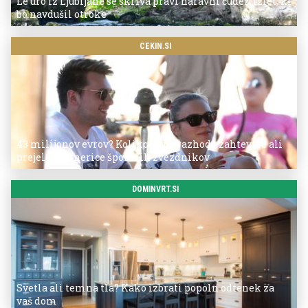
Le uro iz Ljubljane se skriva pravi naravni čudež: izlet, ki
bo navdušil otroke
CEKIN.SI
43 milijonov evrov? Koliko so po razhodu zahtevale ali
prejele partnerice športnih zvezdnikov
DOMINVRT.SI
Svetla ali temna tla? Kako izbrati popoln odtenek za
vaš dom