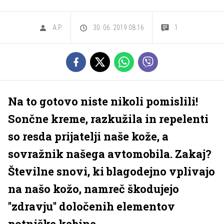
A.P.
30. 06. 2019 08.16
1
Na to gotovo niste nikoli pomislili!
Sončne kreme, razkužila in repelenti
so resda prijatelji naše kože, a
sovražnik našega avtomobila. Zakaj?
Številne snovi, ki blagodejno vplivajo
na našo kožo, namreč škodujejo
''zdravju'' določenih elementov
potniške kabine.