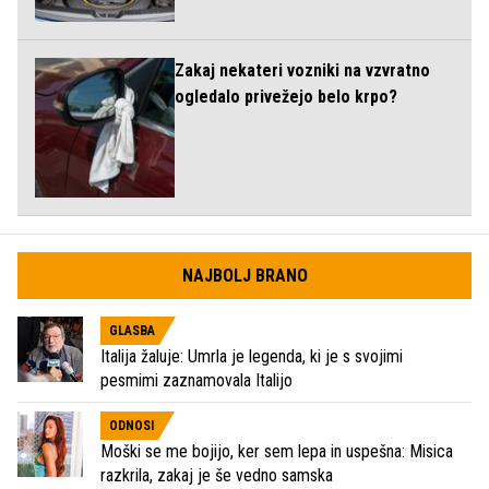
Zakaj nekateri vozniki na vzvratno
ogledalo privežejo belo krpo?
NAJBOLJ BRANO
GLASBA
Italija žaluje: Umrla je legenda, ki je s svojimi
pesmimi zaznamovala Italijo
ODNOSI
Moški se me bojijo, ker sem lepa in uspešna: Misica
razkrila, zakaj je še vedno samska