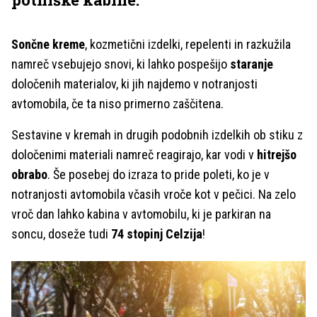
Sončne kreme
, kozmetični izdelki, repelenti in razkužila
namreč vsebujejo snovi, ki lahko pospešijo
staranje
določenih materialov, ki jih najdemo v notranjosti
avtomobila, če ta niso primerno zaščitena.
Sestavine v kremah in drugih podobnih izdelkih ob stiku z
določenimi materiali namreč reagirajo, kar vodi v
hitrejšo
obrabo
. Še posebej do izraza to pride poleti, ko je v
notranjosti avtomobila včasih vroče kot v pečici. Na zelo
vroč dan lahko kabina v avtomobilu, ki je parkiran na
soncu, doseže tudi
74 stopinj Celzija
!