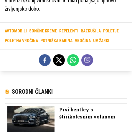
material škodljivimi snovmi in tako podaljšajo njihovo
življenjsko dobo.
AVTOMOBILI
SONČNE KREME
REPELENTI
RAZKUŠILA
POLETJE
POLETNA VROČINA
POTNIŠKA KABINA
VROČINA
UV ŽARKI
SORODNI ČLANKI
Prvi bentley s
štirikolesnim volanom