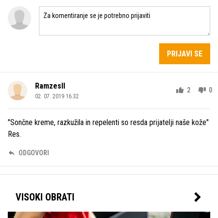
PRIJAVI SE
RamzesII
2
0
02. 07. 2019 16.32
"Sončne kreme, razkužila in repelenti so resda prijatelji naše kože"
Res.
ODGOVORI
VISOKI OBRATI