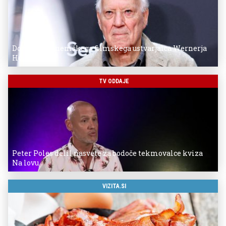
Donostia za nemškega filmskega ustvarjalca Wernerja
Herzoga
TV ODDAJE
Peter Poles delil nasvete za bodoče tekmovalce kviza
Na lovu
VIZITA.SI