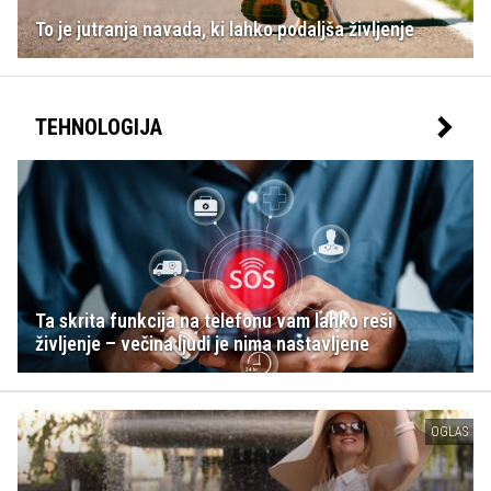
To je jutranja navada, ki lahko podaljša življenje
TEHNOLOGIJA
Ta skrita funkcija na telefonu vam lahko reši
življenje – večina ljudi je nima nastavljene
OGLAS