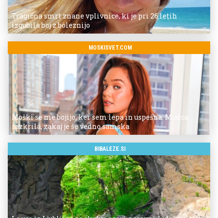
Tragična smrt znane vplivnice, ki je pri 26 letih
izgubila boj z boleznijo
MOSKISVET.COM
Moški se me bojijo, ker sem lepa in uspešna: Misica
razkrila, zakaj je še vedno samska
BIBALEZE.SI