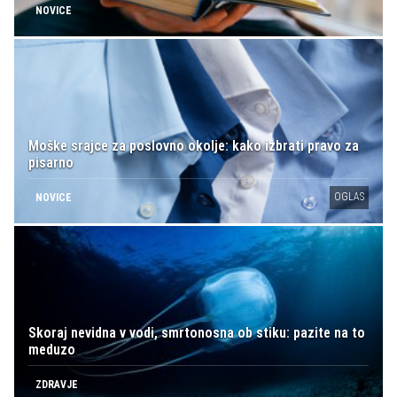
NOVICE
Moške srajce za poslovno okolje: kako izbrati pravo za
pisarno
OGLAS
NOVICE
Skoraj nevidna v vodi, smrtonosna ob stiku: pazite na to
meduzo
ZDRAVJE