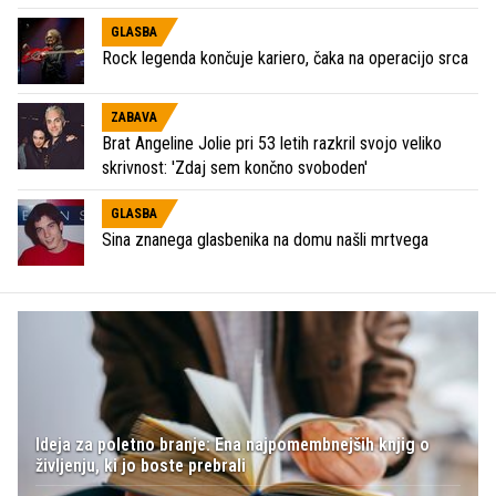
GLASBA
Rock legenda končuje kariero, čaka na operacijo srca
ZABAVA
Brat Angeline Jolie pri 53 letih razkril svojo veliko
skrivnost: 'Zdaj sem končno svoboden'
GLASBA
Sina znanega glasbenika na domu našli mrtvega
Ideja za poletno branje: Ena najpomembnejših knjig o
življenju, ki jo boste prebrali