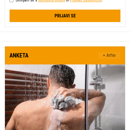
Strinjam se s
splošnimi pogoji
in
Politiko zasebnosti
.
PRIJAVI SE
ANKETA
+ Arhiv