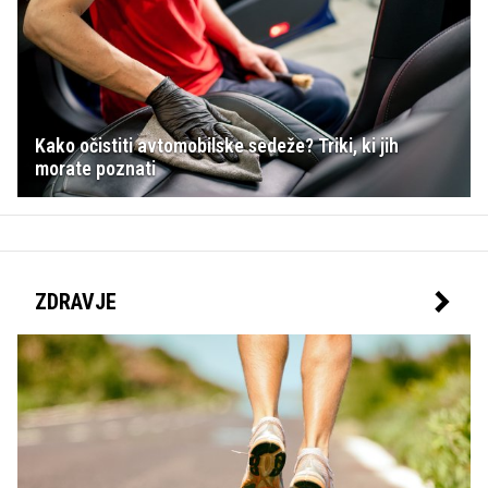
Kako očistiti avtomobilske sedeže? Triki, ki jih
morate poznati
ZDRAVJE