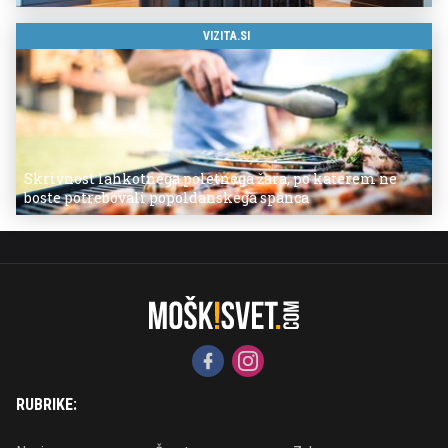
VIZITA.SI
Skrivnost lahkotnega poletnega žara, po katerem ne
boste potrebovali popoldanskega spanca
RUBRIKE: