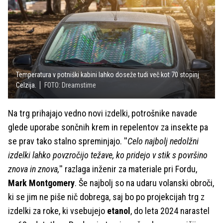
Temperatura v potniški kabini lahko doseže tudi več kot 70 stopinj
Celzija.
FOTO: Dreamstime
Na trg prihajajo vedno novi izdelki, potrošnike navade
glede uporabe sončnih krem in repelentov za insekte pa
se prav tako stalno spreminjajo. ''
Celo najbolj nedolžni
izdelki lahko povzročijo težave, ko pridejo v stik s površino
znova in znova,
'' razlaga inženir za materiale pri Fordu,
Mark Montgomery
. Še najbolj so na udaru volanski obroči,
ki se jim ne piše nič dobrega, saj bo po projekcijah trg z
izdelki za roke, ki vsebujejo
etanol
, do leta 2024 narastel