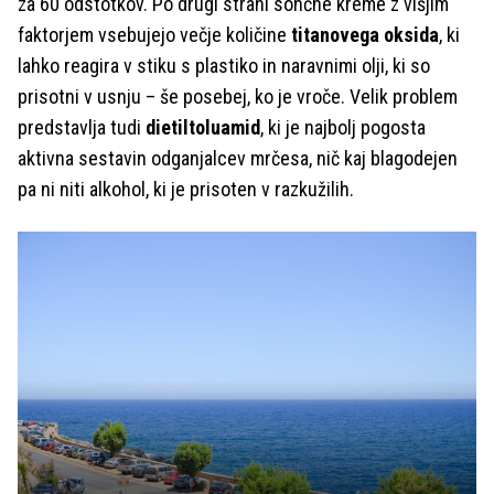
za 60 odstotkov. Po drugi strani sončne kreme z višjim
faktorjem vsebujejo večje količine
titanovega oksida
, ki
lahko reagira v stiku s plastiko in naravnimi olji, ki so
prisotni v usnju – še posebej, ko je vroče. Velik problem
predstavlja tudi
dietiltoluamid
, ki je najbolj pogosta
aktivna sestavin odganjalcev mrčesa, nič kaj blagodejen
pa ni niti alkohol, ki je prisoten v razkužilih.