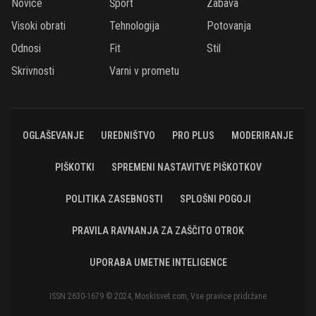
Novice
Šport
Zabava
Visoki obrati
Tehnologija
Potovanja
Odnosi
Fit
Stil
Skrivnosti
Varni v prometu
OGLAŠEVANJE
UREDNIŠTVO
PRO PLUS
MODERIRANJE
PIŠKOTKI
SPREMENI NASTAVITVE PIŠKOTKOV
POLITIKA ZASEBNOSTI
SPLOŠNI POGOJI
PRAVILA RAVNANJA ZA ZAŠČITO OTROK
UPORABA UMETNE INTELIGENCE
ISSN 2630-1679 © 2024, Moskisvet.com, Vse pravice pridržane