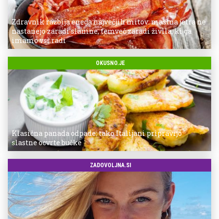
Zdravnik razbija enega največjih mitov: mastna jetra ne
nastanejo zaradi slanine, temveč zaradi živila, ki ga
imamo vsi radi
OKUSNO.JE
Klasična panada odpade: tako Italijani pripravijo
slastne ocvrte bučke
ZADOVOLJNA.SI