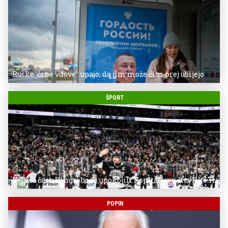
Ruske 'črne vdove': upajo, da jim može čim prej ubijejo
ŠPORT
Velika čast: Kingsi bodo upokojili Kopitarjevo številko 11
POPIN