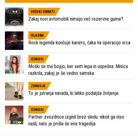
VISOKI OBRATI
Zakaj novi avtomobili nimajo več rezervne gume?
GLASBA
Rock legenda končuje kariero, čaka na operacijo srca
ODNOSI
Moški se me bojijo, ker sem lepa in uspešna: Misica
razkrila, zakaj je še vedno samska
ZDRAVJE
To je jutranja navada, ki lahko podaljša življenje
ODNOSI
Partner zvezdnice izginil brez sledu: nikoli ga niso
našli, nato je prišla še ena tragedija