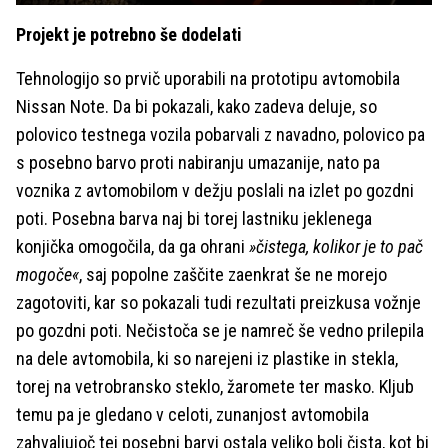
Projekt je potrebno še dodelati
Tehnologijo so prvič uporabili na prototipu avtomobila
Nissan Note. Da bi pokazali, kako zadeva deluje, so
polovico testnega vozila pobarvali z navadno, polovico pa
s posebno barvo proti nabiranju umazanije, nato pa
voznika z avtomobilom v dežju poslali na izlet po gozdni
poti. Posebna barva naj bi torej lastniku jeklenega
konjička omogočila, da ga ohrani
»čistega, kolikor je to pač
mogoče«
, saj popolne zaščite zaenkrat še ne morejo
zagotoviti, kar so pokazali tudi rezultati preizkusa vožnje
po gozdni poti. Nečistoča se je namreč še vedno prilepila
na dele avtomobila, ki so narejeni iz plastike in stekla,
torej na vetrobransko steklo, žaromete ter masko. Kljub
temu pa je gledano v celoti, zunanjost avtomobila
zahvaljujoč tej posebni barvi ostala veliko bolj čista, kot bi