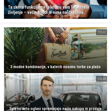
Ta skrita funkcija na telefonu vam lahko reši
življenje – večina ljudi je nima nastavljene
OGLAS
3 modne kombinacije, v katerih nosimo torbe za plažo
OGLAS
Spletni avto oglasi spreminjajo način nakupa in prodaje