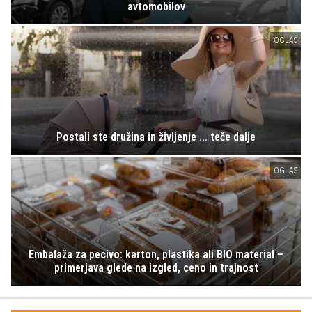
avtomobilov
OGLAS
Postali ste družina in življenje ... teče dalje
OGLAS
Embalaža za pecivo: karton, plastika ali BIO material –
primerjava glede na izgled, ceno in trajnost