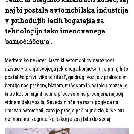
naj bi postala avtomobilska industrija
v prihodnjih letih bogatejša za
tehnologijo tako imenovanega
'samočiščenja'.
Medtem ko nekateri lastniki avtomobilov naravnost
uživajo v pranju svojega jeklenega konjička in je pri njih to
postal že pravi 'vikend ritual', ga drugi vozijo v pralnico in
bentijo nad prahom, blatom, mrčesom in ostalo umazanijo,
ki se kot bi mignil nabira predvsem na prednjem, najbolj
vidnem delu vozila. Seveda nihče ne mara pogleda na
umazan avtomobil, zato je pranje pač nujno zlo, ki se mu
ne moremo izogniti. No, takoj je vsaj bilo do sedaj!