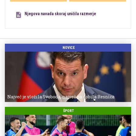
Njegova navada skoraj uničila razmerje
NOVICE
Največ je vložila Svoboda, največ pa dobila Resnica
ŠPORT