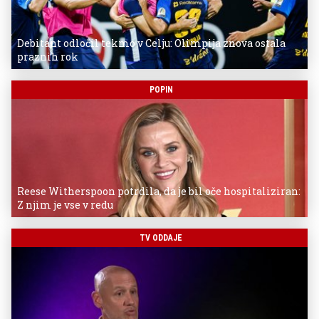
Debitant odločil tekmo v Celju: Olimpija znova ostala
praznih rok
POPIN
Reese Witherspoon potrdila, da je bil oče hospitaliziran:
Z njim je vse v redu
TV ODDAJE