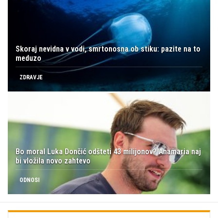
Skoraj nevidna v vodi, smrtonosna ob stiku: pazite na to
meduzo
ZDRAVJE
Bo moral Luka Dončić odšteti 43 milijonov? Anamaria naj
bi vložila novo zahtevo
ODNOSI