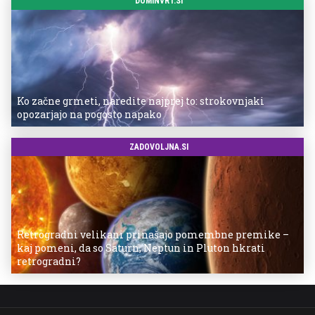
DOMINVRT.SI
Ko začne grmeti, naredite najprej to: strokovnjaki
opozarjajo na pogosto napako
ZADOVOLJNA.SI
Retrogradni velikani prinašajo pomembne premike –
kaj pomeni, da so Saturn, Neptun in Pluton hkrati
retrogradni?