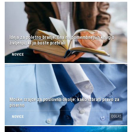
Ideja za poletno branje: Ena najpomembnejših knjig o
življenju, ki jo boste prebrali
NOVICE
Moške srajce za poslovno okolje: kako izbrati pravo za
pisarno
OGLAS
NOVICE