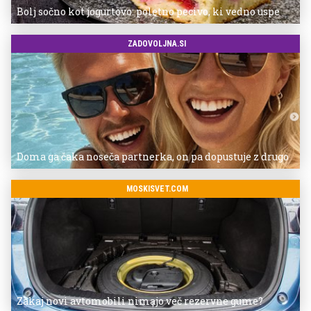
Bolj sočno kot jogurtovo: poletno pecivo, ki vedno uspe
ZADOVOLJNA.SI
Doma ga čaka noseča partnerka, on pa dopustuje z drugo
MOSKISVET.COM
Zakaj novi avtomobili nimajo več rezervne gume?