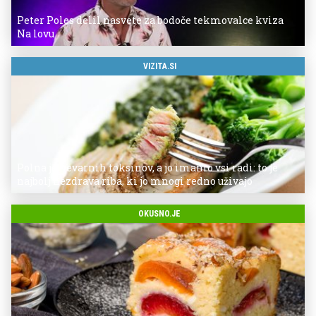
Peter Poles delil nasvete za bodoče tekmovalce kviza
Na lovu
VIZITA.SI
Polna je nevarnih toksinov, a jo imamo vsi radi: to je
najbolj nezdrava riba, ki jo mnogi redno uživajo
OKUSNO.JE