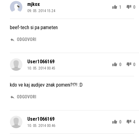
mjkox
1
0
09. 05. 2014 15.24
beef-tech si pa pameten
ODGOVORI
User1066169
0
0
10. 05. 2014 00.45
kdo ve kaj audijev znak pomeni?!?! :D
ODGOVORI
User1066169
0
4
10. 05. 2014 00.46