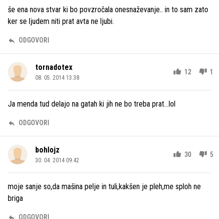
še ena nova stvar ki bo povzročala onesnaževanje.. in to sam zato
ker se ljudem niti prat avta ne ljubi.
ODGOVORI
tornadotex
12
1
08. 05. 2014 13.38
Ja menda tud delajo na gatah ki jih ne bo treba prat...lol
ODGOVORI
bohlojz
30
5
30. 04. 2014 09.42
moje sanje so,da mašina pelje in tuli,kakšen je pleh,me sploh ne
briga
ODGOVORI