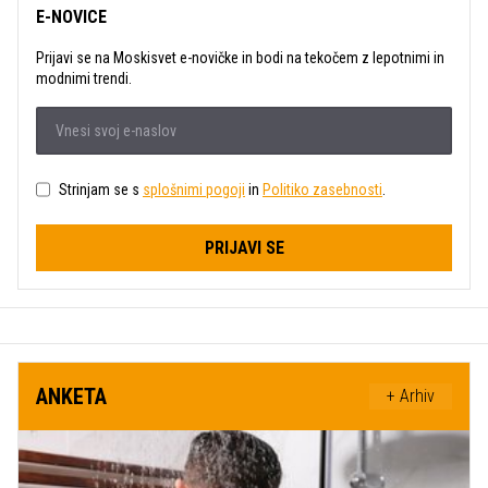
E-NOVICE
Prijavi se na Moskisvet e-novičke in bodi na tekočem z lepotnimi in
modnimi trendi.
Strinjam se s
splošnimi pogoji
in
Politiko zasebnosti
.
PRIJAVI SE
ANKETA
+ Arhiv