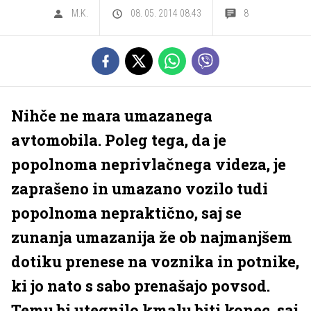
M.K.
08. 05. 2014 08.43
8
Nihče ne mara umazanega
avtomobila. Poleg tega, da je
popolnoma neprivlačnega videza, je
zaprašeno in umazano vozilo tudi
popolnoma nepraktično, saj se
zunanja umazanija že ob najmanjšem
dotiku prenese na voznika in potnike,
ki jo nato s sabo prenašajo povsod.
Temu bi utegnilo kmalu biti konec, saj