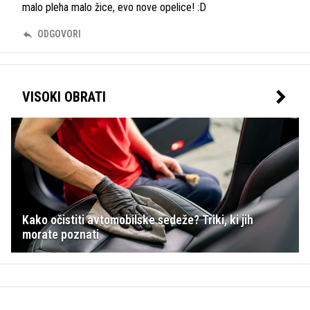
malo pleha malo žice, evo nove opelice! :D
ODGOVORI
VISOKI OBRATI
Kako očistiti avtomobilske sedeže? Triki, ki jih
morate poznati