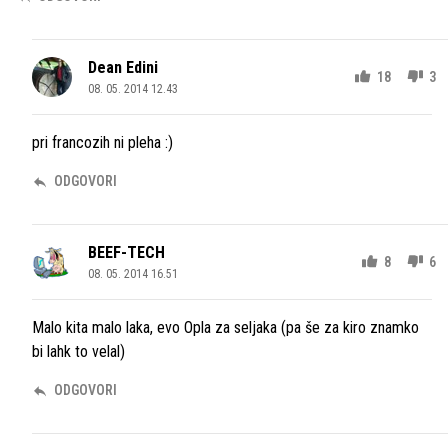
Dean Edini
18
3
08. 05. 2014 12.43
pri francozih ni pleha :)
ODGOVORI
BEEF-TECH
8
6
08. 05. 2014 16.51
Malo kita malo laka, evo Opla za seljaka (pa še za kiro znamko
bi lahk to velal)
ODGOVORI