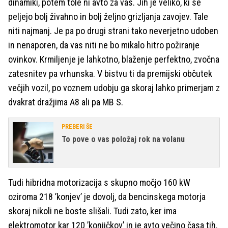
dinamiki, potem tole ni avto za vas. Jih je veliko, ki se
peljejo bolj živahno in bolj željno grizljanja zavojev. Tale
niti najmanj. Je pa po drugi strani tako neverjetno udoben
in nenaporen, da vas niti ne bo mikalo hitro požiranje
ovinkov. Krmiljenje je lahkotno, blaženje perfektno, zvočna
zatesnitev pa vrhunska. V bistvu ti da premijski občutek
večjih vozil, po voznem udobju ga skoraj lahko primerjam z
dvakrat dražjima A8 ali pa MB S.
PREBERI ŠE
To pove o vas položaj rok na volanu
Tudi hibridna motorizacija s skupno močjo 160 kW
oziroma 218 ’konjev’ je dovolj, da bencinskega motorja
skoraj nikoli ne boste slišali. Tudi zato, ker ima
elektromotor kar 120 ’konjičkov’ in je avto večino časa tih.