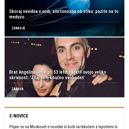
Skoraj nevidna v vodi, smrtonosna ob stiku: pazite na to
meduzo
ZDRAVJE
Brat Angeline Jolie pri 53 letih razkril svojo veliko
skrivnost: 'Zdaj sem končno svoboden'
ZABAVA
E-NOVICE
Prijavi se na Moskisvet e-novičke in bodi na tekočem z lepotnimi in