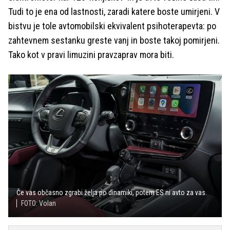
Tudi to je ena od lastnosti, zaradi katere boste umirjeni. V
bistvu je tole avtomobilski ekvivalent psihoterapevta: po
zahtevnem sestanku greste vanj in boste takoj pomirjeni.
Tako kot v pravi limuzini pravzaprav mora biti.
Če vas občasno zgrabi želja po dinamiki, potem ES ni avto za vas.
FOTO: Volan