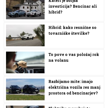
Kateri je boljša
investicija? Bencinar ali
hibrid?
Hibrid: kako resnične so
tovarniške številke?
To pove o vas položaj rok
na volanu
Razbijamo mite: imajo
električna vozila res manj
prostora od bencinarjev?