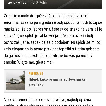
prenovljeni ES.
FOTO: Volan
Zunaj ima malo drugače zašiljeno masko, razlika ni
enormna, vseeno pa izgleda še bolj sodobno. Tudi tukaj se
maska zdi še bolj agresivna, čeprav dejansko ne vem, ali je
kaj večja, če sploh je lahko večja, lučke so ožje in bolj
ostro zašiljene, zadek pa zelo podoben. Nasploh se mi zdi
zelo eleganten in ravno prav nastopaški s tistim gobcem,
da ga boste na cesti pač opazili, ne bo vas pa motil v
smislu: 'Glejte me, glejte me'.
PREBERI ŠE
Hibrid: kako resnične so tovarniške
številke?
Notri sprememb po prenovi ni veliko, najbolj opazna