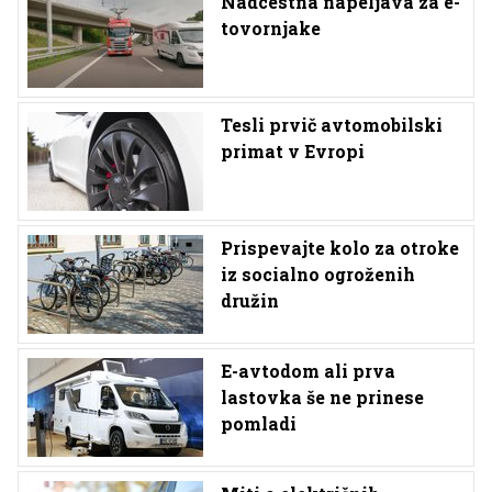
Nadcestna napeljava za e-
tovornjake
Tesli prvič avtomobilski
primat v Evropi
Prispevajte kolo za otroke
iz socialno ogroženih
družin
E-avtodom ali prva
lastovka še ne prinese
pomladi