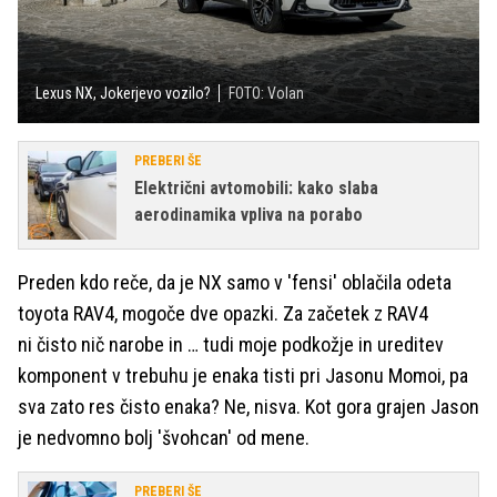
Lexus NX, Jokerjevo vozilo?
FOTO: Volan
PREBERI ŠE
Električni avtomobili: kako slaba
aerodinamika vpliva na porabo
Preden kdo reče, da je NX samo v 'fensi' oblačila odeta
toyota RAV4, mogoče dve opazki. Za začetek z RAV4
ni čisto nič narobe in … tudi moje podkožje in ureditev
komponent v trebuhu je enaka tisti pri Jasonu Momoi, pa
sva zato res čisto enaka? Ne, nisva. Kot gora grajen Jason
je nedvomno bolj 'švohcan' od mene.
PREBERI ŠE