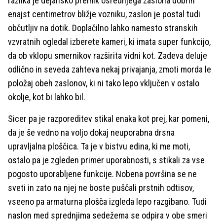
razlika je dejansko premik osrednjega zaslona dobrih
enajst centimetrov bližje vozniku, zaslon je postal tudi
občutljiv na dotik. Doplačilno lahko namesto stranskih
vzvratnih ogledal izberete kameri, ki imata super funkcijo,
da ob vklopu smernikov razširita vidni kot. Zadeva deluje
odlično in seveda zahteva nekaj privajanja, zmoti morda le
položaj obeh zaslonov, ki ni tako lepo vključen v ostalo
okolje, kot bi lahko bil.
Sicer pa je razporeditev stikal enaka kot prej, kar pomeni,
da je še vedno na voljo dokaj neuporabna drsna
upravljalna ploščica. Ta je v bistvu edina, ki me moti,
ostalo pa je zgleden primer uporabnosti, s stikali za vse
pogosto uporabljene funkcije. Nobena površina se ne
sveti in zato na njej ne boste puščali prstnih odtisov,
vseeno pa armaturna plošča izgleda lepo razgibano. Tudi
naslon med sprednjima sedežema se odpira v obe smeri