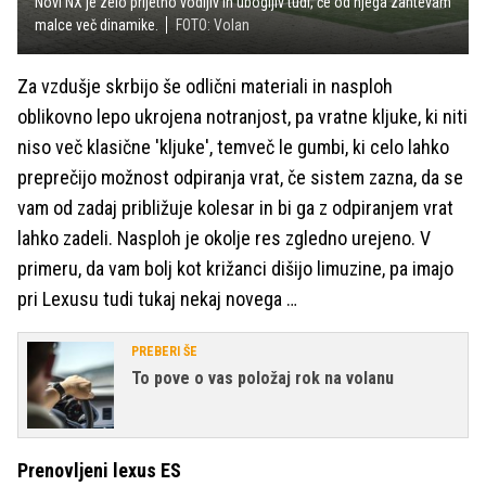
Novi NX je zelo prijetno vodljiv in ubogljiv tudi, če od njega zahtevam
malce več dinamike.
FOTO: Volan
Za vzdušje skrbijo še odlični materiali in nasploh
oblikovno lepo ukrojena notranjost, pa vratne kljuke, ki niti
niso več klasične 'kljuke', temveč le gumbi, ki celo lahko
preprečijo možnost odpiranja vrat, če sistem zazna, da se
vam od zadaj približuje kolesar in bi ga z odpiranjem vrat
lahko zadeli. Nasploh je okolje res zgledno urejeno. V
primeru, da vam bolj kot križanci dišijo limuzine, pa imajo
pri Lexusu tudi tukaj nekaj novega …
PREBERI ŠE
To pove o vas položaj rok na volanu
Prenovljeni lexus ES