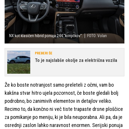
NX kot klasičen hibrid ponuja 244 ''konjičkov''.
FOTO: Volan
PREBERI ŠE
To je najslabše okolje za električna vozila
Že ko boste notranjost samo preleteli z očmi, vam bo
kakšna stvar hitro ujela pozornost, če boste gledali bolj
podrobno, bo zanimivih elementov in detajlov veliko.
Recimo to, da končno ni več tiste trapaste drsne ploščice
za pomikanje po meniju, ki je bila neuporabna. Ali pa, da je
osrednji zaslon lahko naravnost enormen. Serijski ponuja