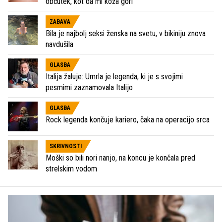
občutek, kot da mi koža gori'
ZABAVA
Bila je najbolj seksi ženska na svetu, v bikiniju znova
navdušila
GLASBA
Italija žaluje: Umrla je legenda, ki je s svojimi
pesmimi zaznamovala Italijo
GLASBA
Rock legenda končuje kariero, čaka na operacijo srca
SKRIVNOSTI
Moški so bili nori nanjo, na koncu je končala pred
strelskim vodom