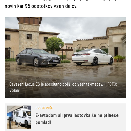
novih kar 95 odstotkov vseh delov.
Osveženi Lexus ES je absolutno boljši od vseh tekmecev.
FOTO:
Volan
PREBERI ŠE
E-avtodom ali prva lastovka še ne prinese
pomladi