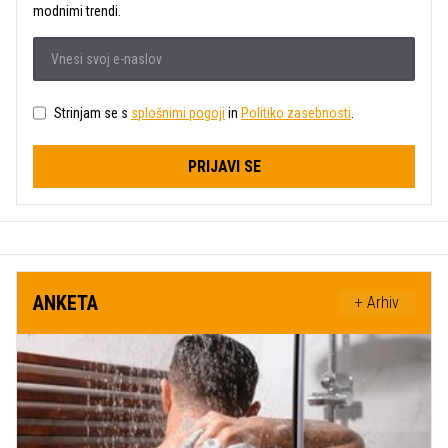
modnimi trendi.
Strinjam se s
splošnimi pogoji
in
Politiko zasebnosti
.
PRIJAVI SE
ANKETA
+ Arhiv