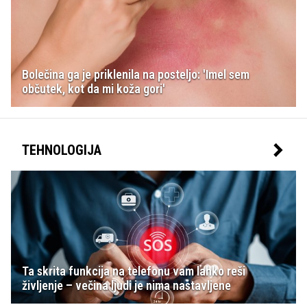
Bolečina ga je priklenila na posteljo: 'Imel sem
občutek, kot da mi koža gori'
TEHNOLOGIJA
Ta skrita funkcija na telefonu vam lahko reši
življenje – večina ljudi je nima nastavljene