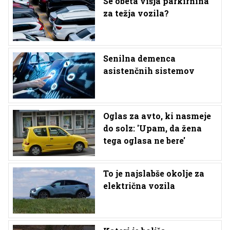
Se obeta višja parkirnina
za težja vozila?
Senilna demenca
asistenčnih sistemov
Oglas za avto, ki nasmeje
do solz: 'Upam, da žena
tega oglasa ne bere'
To je najslabše okolje za
električna vozila