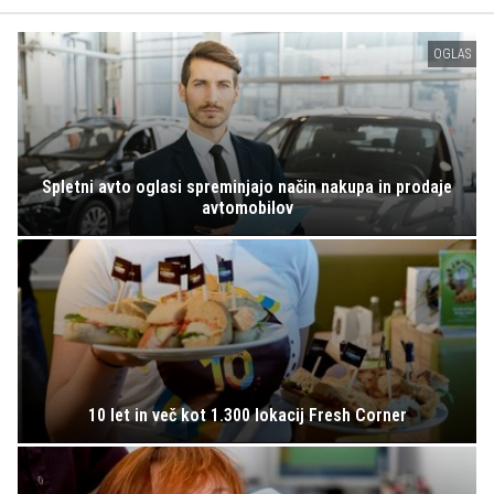
OGLAS
Spletni avto oglasi spreminjajo način nakupa in prodaje
avtomobilov
10 let in več kot 1.300 lokacij Fresh Corner