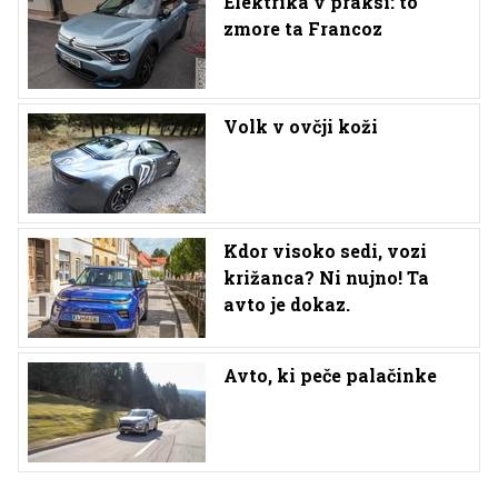
Elektrika v praksi: to
zmore ta Francoz
Volk v ovčji koži
Kdor visoko sedi, vozi
križanca? Ni nujno! Ta
avto je dokaz.
Avto, ki peče palačinke