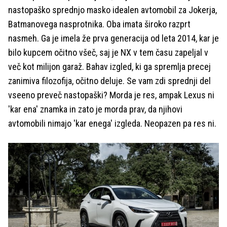
nastopaško sprednjo masko idealen avtomobil za Jokerja,
Batmanovega nasprotnika. Oba imata široko razprt
nasmeh. Ga je imela že prva generacija od leta 2014, kar je
bilo kupcem očitno všeč, saj je NX v tem času zapeljal v
več kot milijon garaž. Bahav izgled, ki ga spremlja precej
zanimiva filozofija, očitno deluje. Se vam zdi sprednji del
vseeno preveč nastopaški? Morda je res, ampak Lexus ni
'kar ena' znamka in zato je morda prav, da njihovi
avtomobili nimajo 'kar enega' izgleda. Neopazen pa res ni.