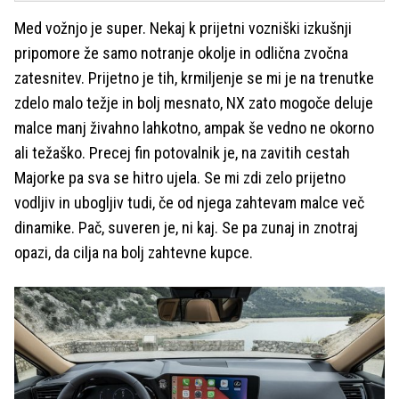
Med vožnjo je super. Nekaj k prijetni vozniški izkušnji
pripomore že samo notranje okolje in odlična zvočna
zatesnitev. Prijetno je tih, krmiljenje se mi je na trenutke
zdelo malo težje in bolj mesnato, NX zato mogoče deluje
malce manj živahno lahkotno, ampak še vedno ne okorno
ali težaško. Precej fin potovalnik je, na zavitih cestah
Majorke pa sva se hitro ujela. Se mi zdi zelo prijetno
vodljiv in ubogljiv tudi, če od njega zahtevam malce več
dinamike. Pač, suveren je, ni kaj. Se pa zunaj in znotraj
opazi, da cilja na bolj zahtevne kupce.