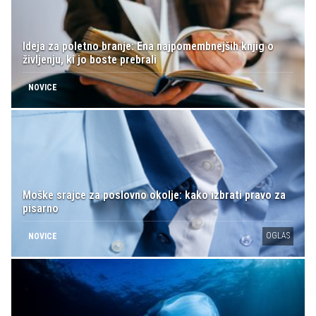
Ideja za poletno branje: Ena najpomembnejših knjig o
življenju, ki jo boste prebrali
NOVICE
Moške srajce za poslovno okolje: kako izbrati pravo za
pisarno
OGLAS
NOVICE