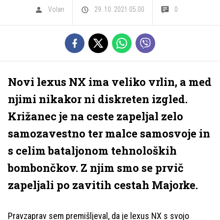
Volan
29. 10. 2021 05.00
0
Novi lexus NX ima veliko vrlin, a med
njimi nikakor ni diskreten izgled.
Križanec je na ceste zapeljal zelo
samozavestno ter malce samosvoje in
s celim bataljonom tehnoloških
bombončkov. Z njim smo se prvič
zapeljali po zavitih cestah Majorke.
Pravzaprav sem premišljeval, da je lexus NX s svojo