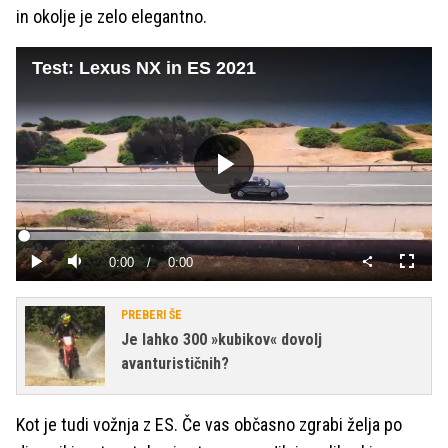
in okolje je zelo elegantno.
Test: Lexus NX in ES 2021
Predvajaj
Loaded
:
0%
Current
0:00
/
Duration
0:00
Predvajaj
Tiho
Celoza
način
Time
PREBERI ŠE
Je lahko 300 »kubikov« dovolj
avanturističnih?
Kot je tudi vožnja z ES. Če vas občasno zgrabi želja po