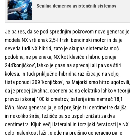
Senilna demenca asistenčnih sistemov
Je pa res, da se pod sprednjim pokrovom nove generacije
modela NX vrti enak 2,5-litrski bencinski motor in da je
seveda tudi NX hibrid, zato je skupna sistemska moč
podobna, ne pa enaka; NX kot klasičen hibrid ponuja
244’konjičkov’, lahko je gnan na sprednji ali pa vsa štiri
kolesa. In tudi priključno-hibridna različica je na voljo,
tista ponudi 309 ’konjičkov’, na Majorki smo hitro ugotovili,
da je precej živahna, obenem pa na elektriko lahko v teoriji
prevozi skoraj 100 kilometrov, baterija ima namreč 18,1
kWh. Nova generacija je od prejšnje tri centimetre daljša
in nekoliko širša, težišče pa so uspeli znižati za dva
centimetra. Kljub večji lateralni in torzijski čvrstosti je NX
celo malenkost lažji, glede na prejšnjo generacijo pa je