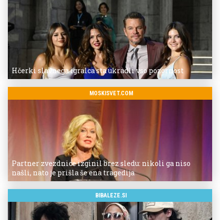
Hčerki slavnega igralca sta ukradli vso pozornost
MOSKISVET.COM
Partner zvezdnice izginil brez sledu: nikoli ga niso
našli, nato je prišla še ena tragedija
BIBALEZE.SI