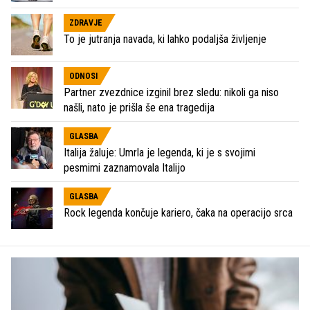
ZDRAVJE
To je jutranja navada, ki lahko podaljša življenje
ODNOSI
Partner zvezdnice izginil brez sledu: nikoli ga niso
našli, nato je prišla še ena tragedija
GLASBA
Italija žaluje: Umrla je legenda, ki je s svojimi
pesmimi zaznamovala Italijo
GLASBA
Rock legenda končuje kariero, čaka na operacijo srca