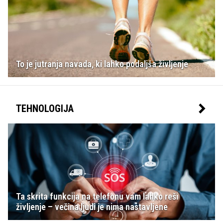
To je jutranja navada, ki lahko podaljša življenje
TEHNOLOGIJA
Ta skrita funkcija na telefonu vam lahko reši
življenje – večina ljudi je nima nastavljene