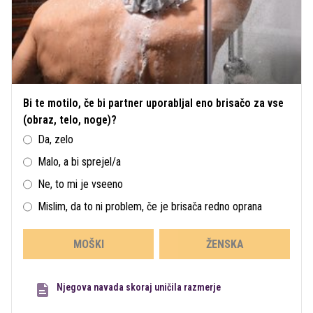
Bi te motilo, če bi partner uporabljal eno brisačo za vse
(obraz, telo, noge)?
Da, zelo
Malo, a bi sprejel/a
Ne, to mi je vseeno
Mislim, da to ni problem, če je brisača redno oprana
MOŠKI
ŽENSKA
Njegova navada skoraj uničila razmerje