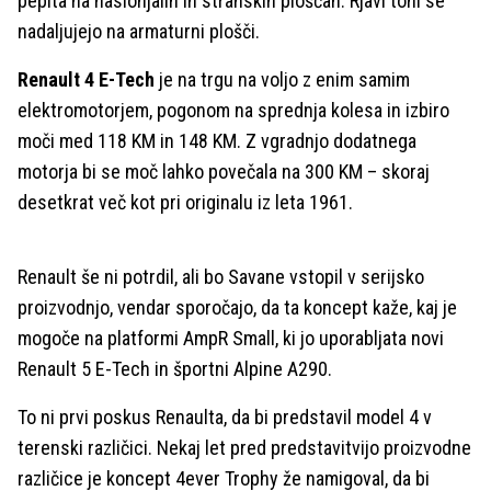
pepita na naslonjalih in stranskih ploščah. Rjavi toni se
nadaljujejo na armaturni plošči.
Renault 4 E-Tech
je na trgu na voljo z enim samim
elektromotorjem, pogonom na sprednja kolesa in izbiro
moči med 118 KM in 148 KM. Z vgradnjo dodatnega
motorja bi se moč lahko povečala na 300 KM – skoraj
desetkrat več kot pri originalu iz leta 1961.
Renault še ni potrdil, ali bo Savane vstopil v serijsko
proizvodnjo, vendar sporočajo, da ta koncept kaže, kaj je
mogoče na platformi AmpR Small, ki jo uporabljata novi
Renault 5 E-Tech in športni Alpine A290.
To ni prvi poskus Renaulta, da bi predstavil model 4 v
terenski različici. Nekaj let pred predstavitvijo proizvodne
različice je koncept 4ever Trophy že namigoval, da bi