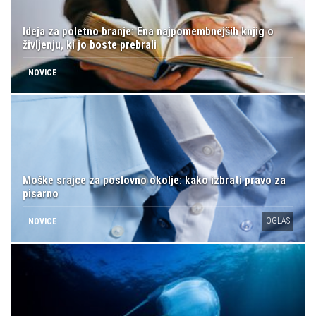
Ideja za poletno branje: Ena najpomembnejših knjig o
življenju, ki jo boste prebrali
NOVICE
Moške srajce za poslovno okolje: kako izbrati pravo za
pisarno
OGLAS
NOVICE