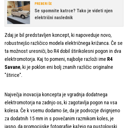
PREBERI ŠE
Se spomnite katrce? Tako je videti njen
električni naslednik
Zdaj je bil predstavljen koncept, ki napoveduje novo,
robustnejšo različico modela električnega križanca. Če se
ta možnost uresniči, bo R4 dobil štirikolesni pogon in dva
elektromotorja. Kaj to pomeni, najbolje razloži ime
R4
Savane
, ki je poklon eni bolj znanih različic originalne
"štirice".
Največja inovacija koncepta je vgradnja dodatnega
elektromotorja na zadnjo os, ki zagotavlja pogon na vsa
kolesa. Če k vsemu dodamo še, da je podvozje dvignjeno
za dodatnih 15 mm in s povečanim razmikom koles, je
jasno, da promocijske fotografije kažejo na pustolovski