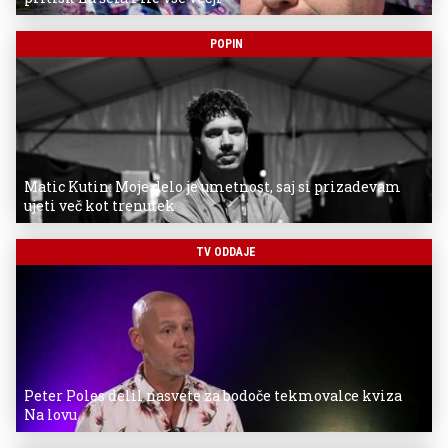
POPIN
Matic Kutin: Moje delo je umetnost, saj si prizadevam
ujeti več kot trenutek
TV ODDAJE
Peter Poles delil nasvete za bodoče tekmovalce kviza
Na lovu