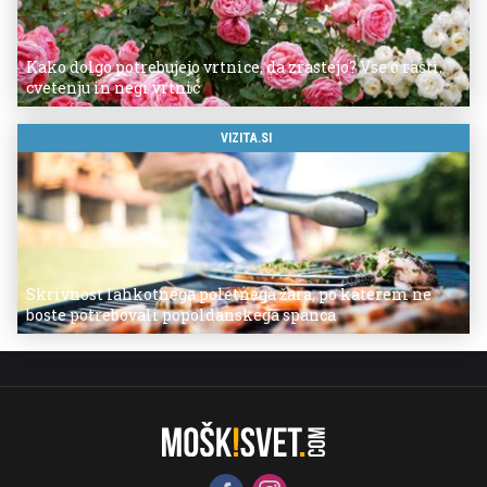
Kako dolgo potrebujejo vrtnice, da zrastejo? Vse o rasti,
cvetenju in negi vrtnic
VIZITA.SI
Skrivnost lahkotnega poletnega žara, po katerem ne
boste potrebovali popoldanskega spanca