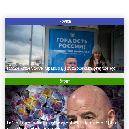
NOVICE
Ruske 'črne vdove': upajo, da jim može čim prej ubijejo
ŠPORT
Infantino zanika navedbe o izplačilu domnevni ljubici,
pritisk na šefa Fife vse večji