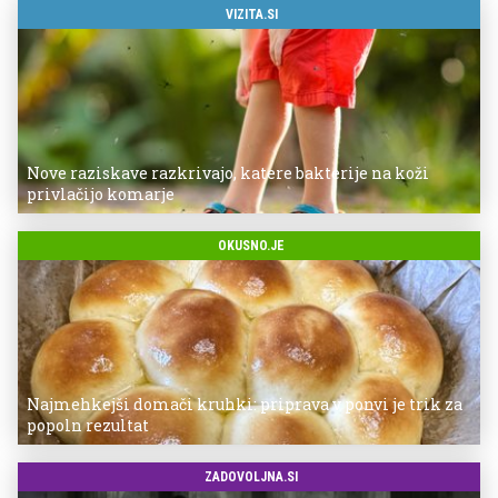
VIZITA.SI
Nove raziskave razkrivajo, katere bakterije na koži
privlačijo komarje
OKUSNO.JE
Najmehkejši domači kruhki: priprava v ponvi je trik za
popoln rezultat
ZADOVOLJNA.SI