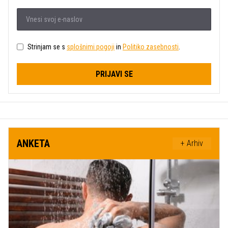
Strinjam se s
splošnimi pogoji
in
Politiko zasebnosti
.
PRIJAVI SE
ANKETA
+ Arhiv