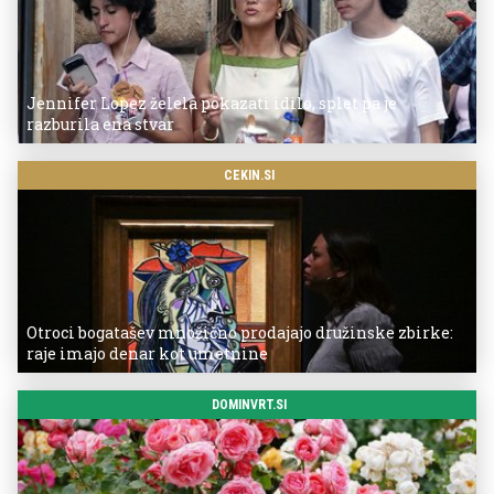
Jennifer Lopez želela pokazati idilo, splet pa je
razburila ena stvar
CEKIN.SI
Otroci bogatašev množično prodajajo družinske zbirke:
raje imajo denar kot umetnine
DOMINVRT.SI