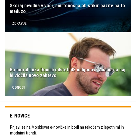
Skoraj nevidna v vodi, smrtonosna ob stiku: pazite na to
meduzo
ZDRAVJE
Bo moral Luka Dončić odšteti 43 milijonov? Anamaria naj
bi vložila novo zahtevo
ODNOSI
E-NOVICE
Prijavi se na Moskisvet e-novičke in bodi na tekočem z lepotnimi in
modnimi trendi.