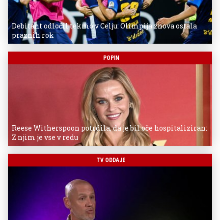
Debitant odločil tekmo v Celju: Olimpija znova ostala
praznih rok
POPIN
Reese Witherspoon potrdila, da je bil oče hospitaliziran:
Z njim je vse v redu
TV ODDAJE