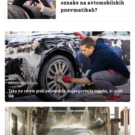
oznake na avtomobilskih
pnevmatikah?
Moskisvet.com
Tako ne smete prati avtomobila: najpogostejša napaka, ki uniči
lak