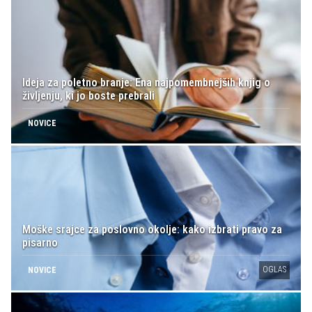
Ideja za poletno branje: Ena najpomembnejših knjig o
življenju, ki jo boste prebrali
NOVICE
Moške srajce za poslovno okolje: kako izbrati pravo za
pisarno
OGLAS
NOVICE