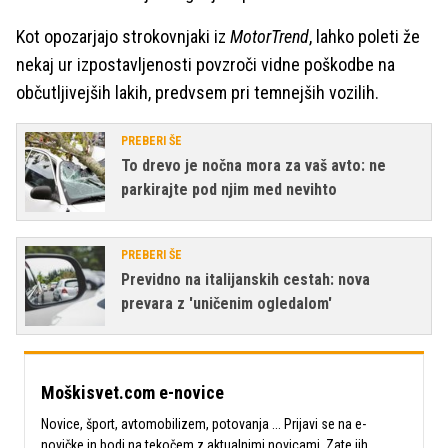
Kot opozarjajo strokovnjaki iz
MotorTrend
, lahko poleti že
nekaj ur izpostavljenosti povzroči vidne poškodbe na
občutljivejših lakih, predvsem pri temnejših vozilih.
PREBERI ŠE
To drevo je nočna mora za vaš avto: ne
parkirajte pod njim med nevihto
PREBERI ŠE
Previdno na italijanskih cestah: nova
prevara z 'uničenim ogledalom'
Moškisvet.com e-novice
Novice, šport, avtomobilizem, potovanja ... Prijavi se na e-
novičke in bodi na tekočem z aktualnimi novicami. Zate jih