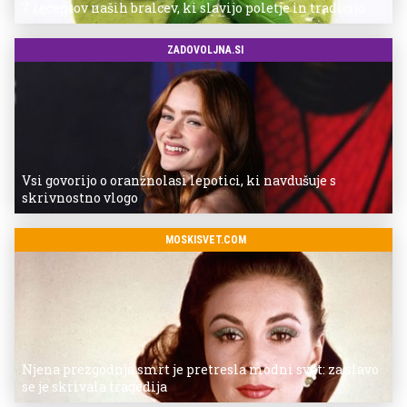
7 receptov naših bralcev, ki slavijo poletje in tradicijo
ZADOVOLJNA.SI
Vsi govorijo o oranžnolasi lepotici, ki navdušuje s
skrivnostno vlogo
MOSKISVET.COM
Njena prezgodnja smrt je pretresla modni svet: za slavo
se je skrivala tragedija