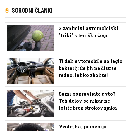
SORODNI ČLANKI
3 zanimivi avtomobilski
"triki" s teniško žogo
Ti deli avtomobila so leglo
bakterij: Če jih ne čistite
redno, lahko zbolite!
Sami popravljate avto?
Teh delov se nikar ne
lotite brez strokovnjaka
Veste, kaj pomenijo