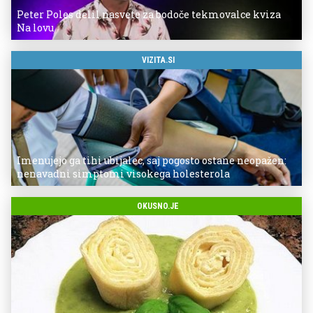
Peter Poles delil nasvete za bodoče tekmovalce kviza
Na lovu
VIZITA.SI
Imenujejo ga tihi ubijalec, saj pogosto ostane neopažen:
nenavadni simptomi visokega holesterola
OKUSNO.JE