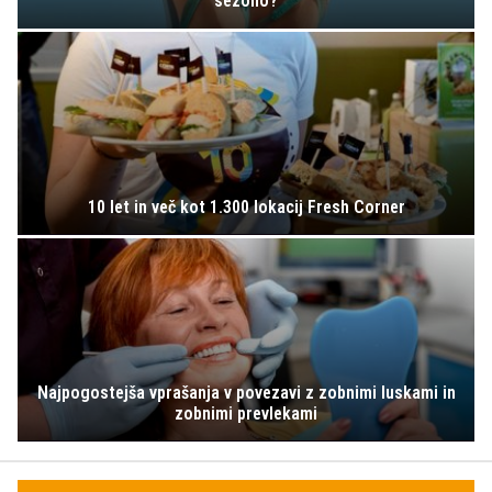
sezono?
10 let in več kot 1.300 lokacij Fresh Corner
Najpogostejša vprašanja v povezavi z zobnimi luskami in
zobnimi prevlekami