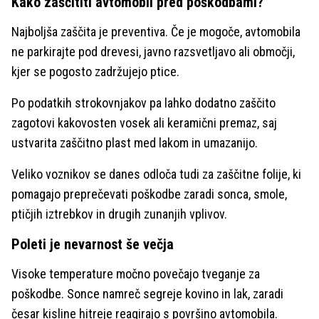
Kako zaščititi avtomobil pred poškodbami?
Najboljša zaščita je preventiva. Če je mogoče, avtomobila
ne parkirajte pod drevesi, javno razsvetljavo ali območji,
kjer se pogosto zadržujejo ptice.
Po podatkih strokovnjakov pa lahko dodatno zaščito
zagotovi kakovosten vosek ali keramični premaz, saj
ustvarita zaščitno plast med lakom in umazanijo.
Veliko voznikov se danes odloča tudi za zaščitne folije, ki
pomagajo preprečevati poškodbe zaradi sonca, smole,
ptičjih iztrebkov in drugih zunanjih vplivov.
Poleti je nevarnost še večja
Visoke temperature močno povečajo tveganje za
poškodbe. Sonce namreč segreje kovino in lak, zaradi
česar kisline hitreje reagirajo s površino avtomobila.