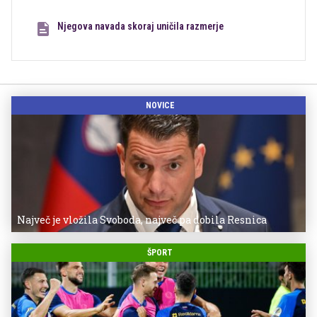
Njegova navada skoraj uničila razmerje
NOVICE
Največ je vložila Svoboda, največ pa dobila Resnica
ŠPORT