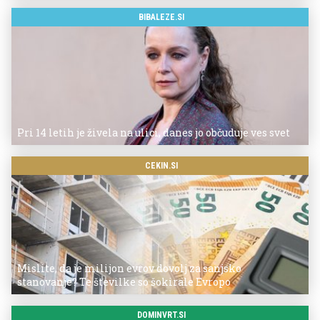
BIBALEZE.SI
Pri 14 letih je živela na ulici, danes jo občuduje ves svet
CEKIN.SI
Mislite, da je milijon evrov dovolj za sanjsko
stanovanje? Te številke so šokirale Evropo
DOMINVRT.SI