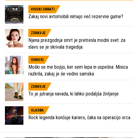
VISOKI OBRATI
Zakaj novi avtomobili nimajo več rezervne gume?
ZDRAVJE
Njena prezgodnja smrt je pretresla modni svet: za
slavo se je skrivala tragedija
ODNOSI
Moški se me bojijo, ker sem lepa in uspešna: Misica
razkrila, zakaj je še vedno samska
ZDRAVJE
To je jutranja navada, ki lahko podaljša življenje
GLASBA
Rock legenda končuje kariero, čaka na operacijo srca