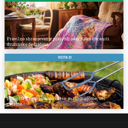
Pravilno shranjevanje prešitih odej: Kako ohraniti
družinsko dediščino
VIZITA.SI
Pozabite na dolgočasno meso: manj maščobe, več
svežine