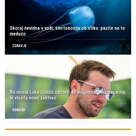
Skoraj nevidna v vodi, smrtonosna ob stiku: pazite na to
meduzo
ZDRAVJE
Bo moral Luka Dončić odšteti 43 milijonov? Anamaria naj
bi vložila novo zahtevo
ODNOSI