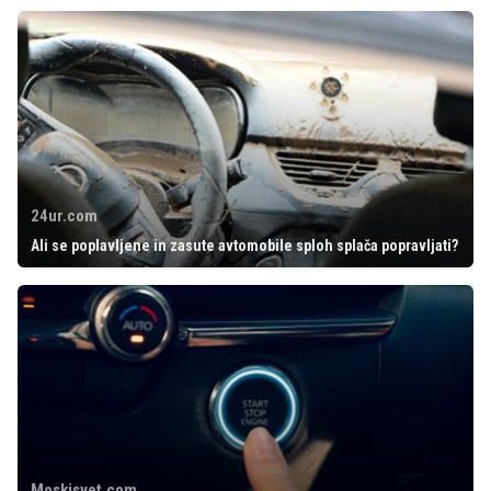
24ur.com
Ali se poplavljene in zasute avtomobile sploh splača popravljati?
Moskisvet.com