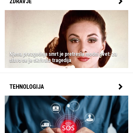
ZDRAVJE
Njena prezgodnja smrt je pretresla modni svet: za
slavo se je skrivala tragedija
TEHNOLOGIJA