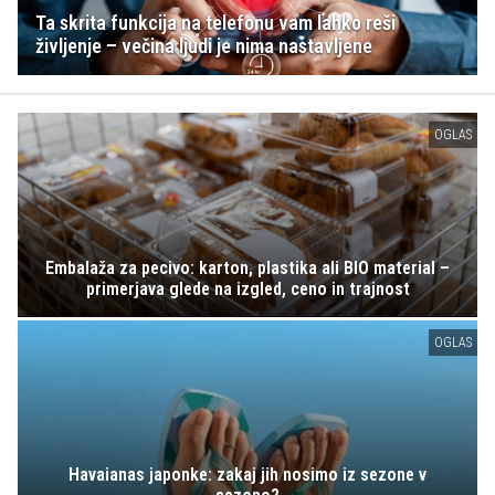
Ta skrita funkcija na telefonu vam lahko reši
življenje – večina ljudi je nima nastavljene
OGLAS
Embalaža za pecivo: karton, plastika ali BIO material –
primerjava glede na izgled, ceno in trajnost
OGLAS
Havaianas japonke: zakaj jih nosimo iz sezone v