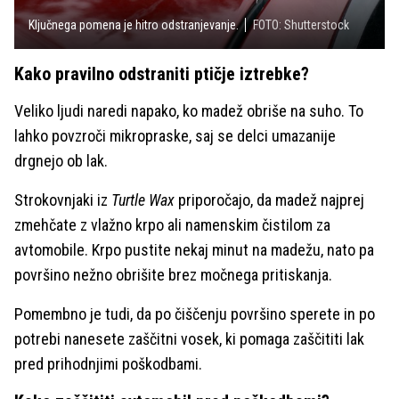
Ključnega pomena je hitro odstranjevanje.
FOTO: Shutterstock
Kako pravilno odstraniti ptičje iztrebke?
Veliko ljudi naredi napako, ko madež obriše na suho. To
lahko povzroči mikropraske, saj se delci umazanije
drgnejo ob lak.
Strokovnjaki iz
Turtle Wax
priporočajo, da madež najprej
zmehčate z vlažno krpo ali namenskim čistilom za
avtomobile. Krpo pustite nekaj minut na madežu, nato pa
površino nežno obrišite brez močnega pritiskanja.
Pomembno je tudi, da po čiščenju površino sperete in po
potrebi nanesete zaščitni vosek, ki pomaga zaščititi lak
pred prihodnjimi poškodbami.