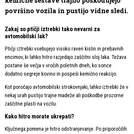
kemične sestave trajno poškodujejo
površino vozila in pustijo vidne sledi.
Zakaj so ptičji iztrebki tako nevarni za
avtomobilski lak?
Ptičji iztrebki vsebujejo visoko raven kislin in prebavnih
encimov, ki lahko hitro razjedajo zaščitni sloj laka. Težava
postane še večja v vročih poletnih dneh, ko sonce
dodatno segreje kovino in pospeši kemično reakcijo.
Kot poročajo avtomobilski strokovnjaki, lahko iztrebki že v
nekaj urah pustijo trajne madeže ali poškodbe prozorne
zaščitne plasti na vozilu.
Kako hitro morate ukrepati?
Ključnega pomena je hitro odstranjevanje. Po priporočilih