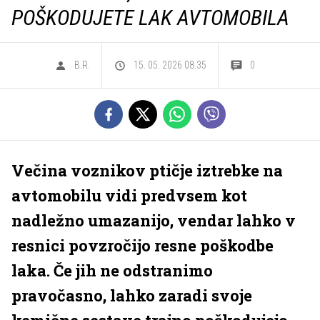
POŠKODUJETE LAK AVTOMOBILA
B.R.
15. 05. 2026 08.35
0
Večina voznikov ptičje iztrebke na
avtomobilu vidi predvsem kot
nadležno umazanijo, vendar lahko v
resnici povzročijo resne poškodbe
laka. Če jih ne odstranimo
pravočasno, lahko zaradi svoje