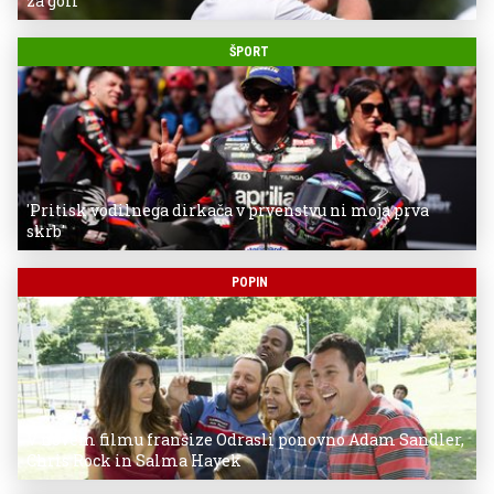
za golf
ŠPORT
'Pritisk vodilnega dirkača v prvenstvu ni moja prva
skrb'
POPIN
V novem filmu franšize Odrasli ponovno Adam Sandler,
Chris Rock in Salma Hayek