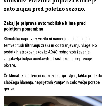
stroškov. Pravilna priprava klime je
zato nujna pred poletno sezono.
Zakaj je priprava avtomobilske klime pred
poletjem pomembna
Klimatska naprava v vozilu ni namenjena le hlajenju,
temveč tudi filtriranju zraka in odstranjevanju vlage. Po
podatkih strokovnjakov iz
ADAC
redno vzdrževanje
zagotavlja boljšo učinkovitost sistema in preprečuje
okvare.
Če klimatski sistem ni ustrezno pripravljen, lahko pride do
slabšega hlajenja, neprijetnih vonjav in celo večje porabe
goriva.