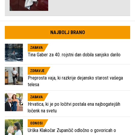
NAJBOLJ BRANO
ZABAVA
Tina Gaber za 40. rojstni dan dobila sanjsko darilo
ZDRAVJE
Preprosta vaja, ki razkrije dejansko starost vašega
telesa
ZABAVA
Hrvatica, ki je po ločitvi postala ena najbogatejših
ločenk na svetu
ODNOSI
Urška Klakočar Zupančič odločno o govoricah o