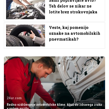
Sami popravljate avto?
Teh delov se nikar ne
lotite brez strokovnjaka
Veste, kaj pomenijo
oznake na avtomobilskih
pnevmatikah?
24ur.com
Redno vzdrževanje avtomobilske klime: ključ do zdravega zraka
v vašem vozilu