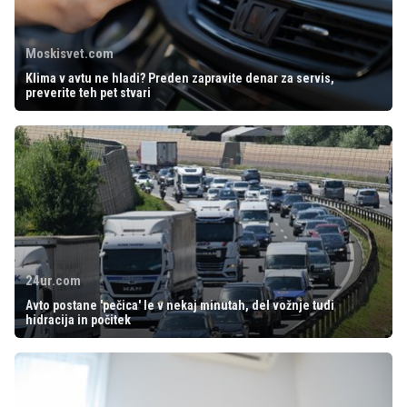
Moskisvet.com
Klima v avtu ne hladi? Preden zapravite denar za servis,
preverite teh pet stvari
24ur.com
Avto postane 'pečica' le v nekaj minutah, del vožnje tudi
hidracija in počitek