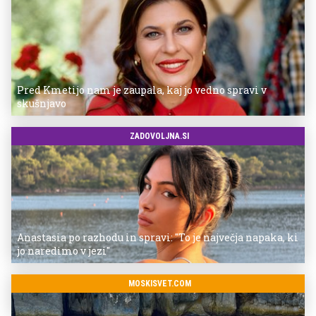
Pred Kmetijo nam je zaupala, kaj jo vedno spravi v
skušnjavo
ZADOVOLJNA.SI
Anastasia po razhodu in spravi: "To je največja napaka, ki
jo naredimo v jezi"
MOSKISVET.COM