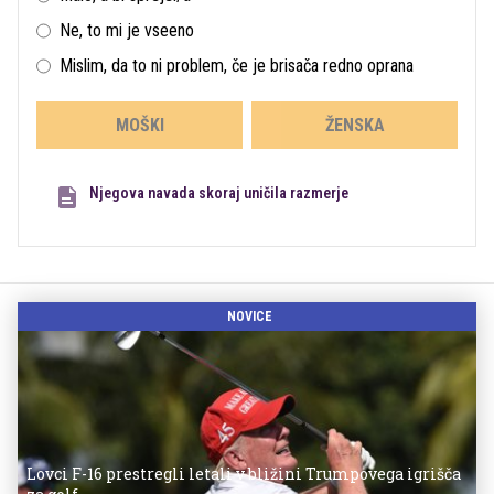
Ne, to mi je vseeno
Mislim, da to ni problem, če je brisača redno oprana
MOŠKI
ŽENSKA
Njegova navada skoraj uničila razmerje
NOVICE
Lovci F-16 prestregli letali v bližini Trumpovega igrišča