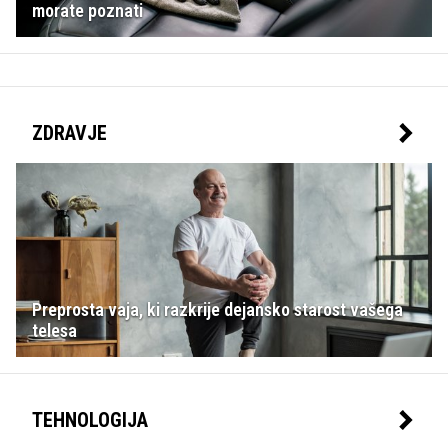
morate poznati
ZDRAVJE
Preprosta vaja, ki razkrije dejansko starost vašega
telesa
TEHNOLOGIJA