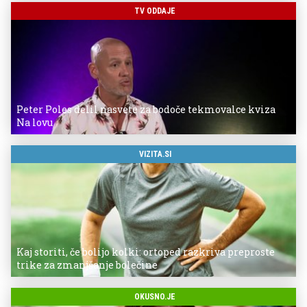
TV ODDAJE
Peter Poles delil nasvete za bodoče tekmovalce kviza
Na lovu
VIZITA.SI
Kaj storiti, če bolijo kolki: ortoped razkriva preproste
trike za zmanjšanje bolečine
OKUSNO.JE