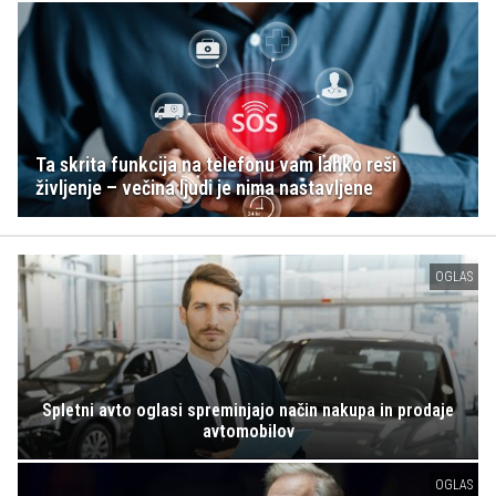
Ta skrita funkcija na telefonu vam lahko reši
življenje – večina ljudi je nima nastavljene
OGLAS
Spletni avto oglasi spreminjajo način nakupa in prodaje
avtomobilov
OGLAS