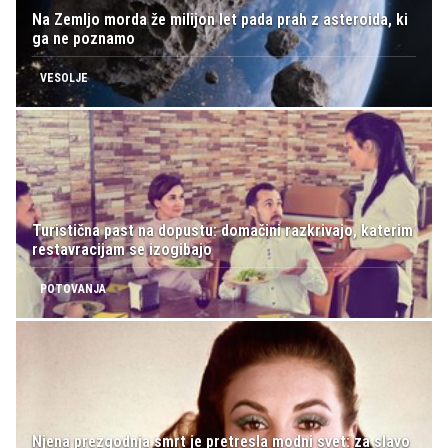
Na Zemljo morda že milijon let pada prah z asteroida, ki
ga ne poznamo
VESOLJE
Turistična past na dopustu: domačini razkrivajo, katerim
restavracijam se izogibajo
POTOVANJA
Njena prezgodnja smrt je pretresla modni svet: za slavo