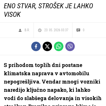
ENO STVAR, STROŠEK JE LAHKO
VISOK
B.R.
23. 05. 2026 03.37
0
S prihodom toplih dni postane
klimatska naprava v avtomobilu
nepogrešljiva. Vendar mnogi vozniki
naredijo ključno napako, ki lahko
vodi do slabšega delovanja in visokih