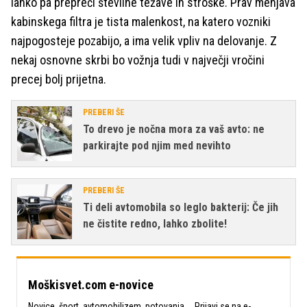
lahko pa prepreči številne težave in stroške. Prav menjava
kabinskega filtra je tista malenkost, na katero vozniki
najpogosteje pozabijo, a ima velik vpliv na delovanje. Z
nekaj osnovne skrbi bo vožnja tudi v največji vročini
precej bolj prijetna.
PREBERI ŠE
To drevo je nočna mora za vaš avto: ne
parkirajte pod njim med nevihto
PREBERI ŠE
Ti deli avtomobila so leglo bakterij: Če jih
ne čistite redno, lahko zbolite!
Moškisvet.com e-novice
Novice, šport, avtomobilizem, potovanja ... Prijavi se na e-