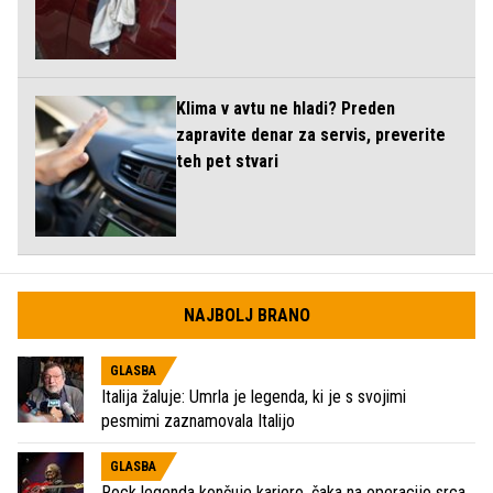
Klima v avtu ne hladi? Preden
zapravite denar za servis, preverite
teh pet stvari
NAJBOLJ BRANO
GLASBA
Italija žaluje: Umrla je legenda, ki je s svojimi
pesmimi zaznamovala Italijo
GLASBA
Rock legenda končuje kariero, čaka na operacijo srca