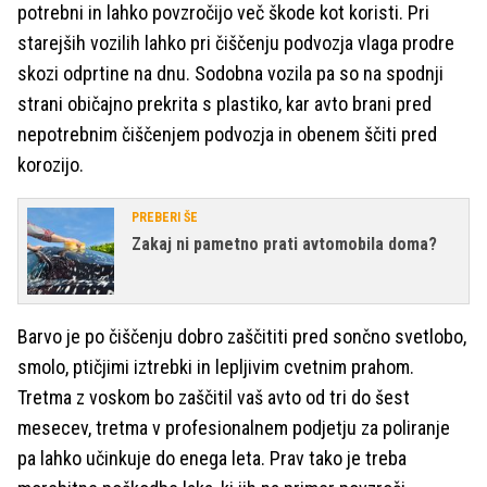
potrebni in lahko povzročijo več škode kot koristi. Pri
starejših vozilih lahko pri čiščenju podvozja vlaga prodre
skozi odprtine na dnu. Sodobna vozila pa so na spodnji
strani običajno prekrita s plastiko, kar avto brani pred
nepotrebnim čiščenjem podvozja in obenem ščiti pred
korozijo.
PREBERI ŠE
Zakaj ni pametno prati avtomobila doma?
Barvo je po čiščenju dobro zaščititi pred sončno svetlobo,
smolo, ptičjimi iztrebki in lepljivim cvetnim prahom.
Tretma z voskom bo zaščitil vaš avto od tri do šest
mesecev, tretma v profesionalnem podjetju za poliranje
pa lahko učinkuje do enega leta. Prav tako je treba