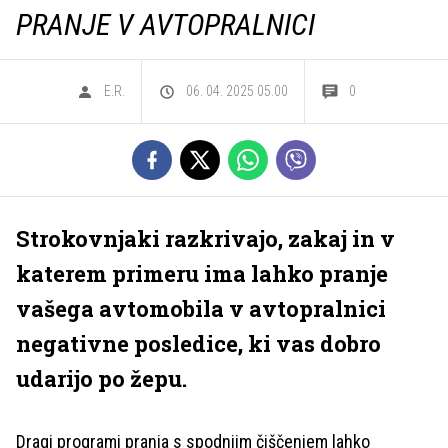
PRANJE V AVTOPRALNICI
E.R.
06. 04. 2025 05.00
0
Strokovnjaki razkrivajo, zakaj in v
katerem primeru ima lahko pranje
vašega avtomobila v avtopralnici
negativne posledice, ki vas dobro
udarijo po žepu.
Dragi programi pranja s spodnjim čiščenjem lahko