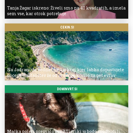
Tanja Žagar iskreno: Živeli smo na 40 kvadratih, a imela
sem vse, kar otrok potrebuje
CEKIN.SI
Na Jadranu še vedno obstaja kraj, kjer lahko dopustujete
poceni: nastanitev že od 10 evrov, kosilo za pet evrov
DOMINVRT.SI
Mačka poleti premalo pije? Ti triki jo bodo spodbudili,