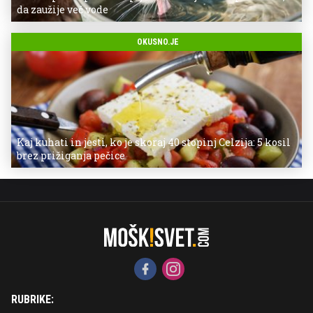
da zaužije več vode
OKUSNO.JE
Kaj kuhati in jesti, ko je skoraj 40 stopinj Celzija: 5 kosil
brez prižiganja pečice
RUBRIKE: