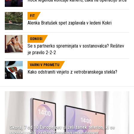
FIT
Alenka Bratušek spet zaplavala v ledeni Kokri
ODNOSI
Se s partnerko spreminjata v sostanovalca? Rešitev
je pravilo 2-2-2
VARNI V PROMETU
Kako odstraniti vinjeto z vetrobranskega stekla?
Skoraj 7 od 10 Evropejcev si želi tanek telefon, ki se
razpre v velik zaslon: Samsung ima odgovor