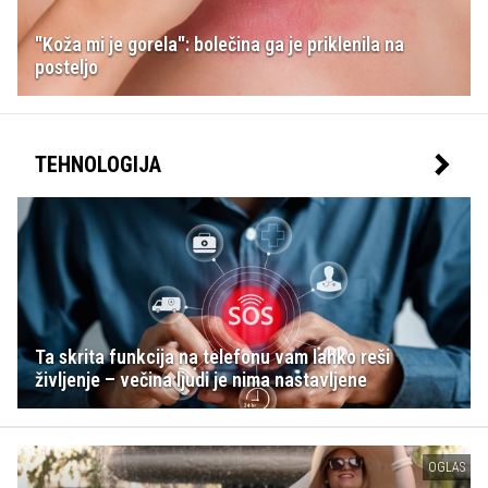
"Koža mi je gorela": bolečina ga je priklenila na
posteljo
TEHNOLOGIJA
Ta skrita funkcija na telefonu vam lahko reši
življenje – večina ljudi je nima nastavljene
OGLAS