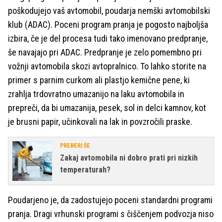
poškodujejo vaš avtomobil, poudarja nemški avtomobilski
klub (ADAC). Poceni program pranja je pogosto najboljša
izbira, če je del procesa tudi tako imenovano predpranje,
še navajajo pri ADAC. Predpranje je zelo pomembno pri
vožnji avtomobila skozi avtopralnico. To lahko storite na
primer s parnim curkom ali plastjo kemične pene, ki
zrahlja trdovratno umazanijo na laku avtomobila in
prepreči, da bi umazanija, pesek, sol in delci kamnov, kot
je brusni papir, učinkovali na lak in povzročili praske.
PREBERI ŠE
Zakaj avtomobila ni dobro prati pri nizkih
temperaturah?
Poudarjeno je, da zadostujejo poceni standardni programi
pranja. Dragi vrhunski programi s čiščenjem podvozja niso