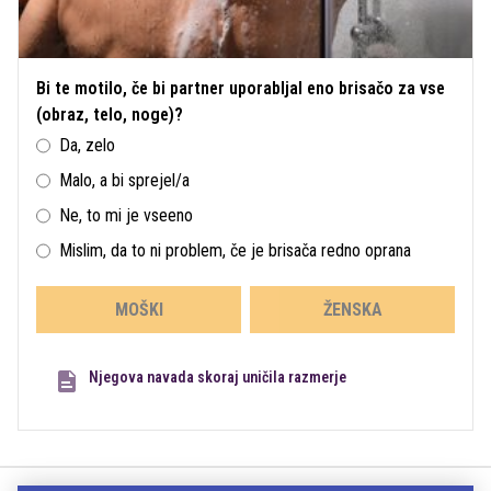
Bi te motilo, če bi partner uporabljal eno brisačo za vse
(obraz, telo, noge)?
Da, zelo
Malo, a bi sprejel/a
Ne, to mi je vseeno
Mislim, da to ni problem, če je brisača redno oprana
MOŠKI
ŽENSKA
Njegova navada skoraj uničila razmerje