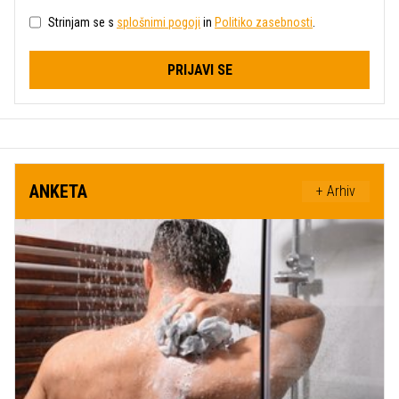
Strinjam se s
splošnimi pogoji
in
Politiko zasebnosti
.
PRIJAVI SE
ANKETA
+ Arhiv