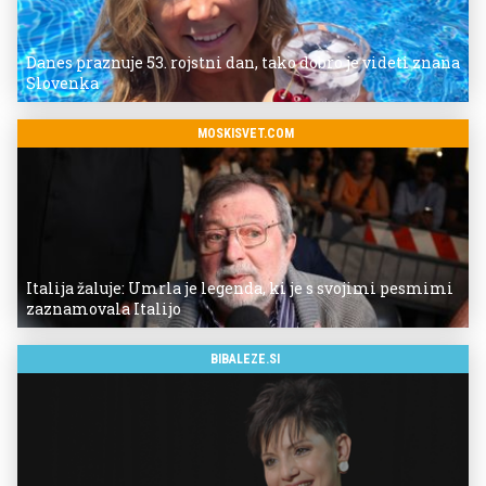
Danes praznuje 53. rojstni dan, tako dobro je videti znana
Slovenka
MOSKISVET.COM
Italija žaluje: Umrla je legenda, ki je s svojimi pesmimi
zaznamovala Italijo
BIBALEZE.SI