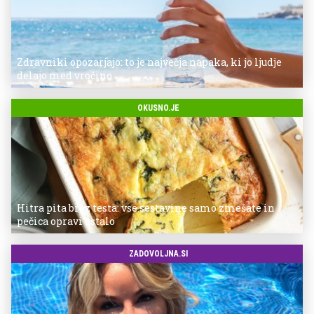
Zdravniki opozarjajo: to je največja napaka, ki jo ljudje
delajo med vročino
OKUSNO.JE
Hitra pita brez testa: vse sestavine samo zmešate in
pečica opravi ostalo
ZADOVOLJNA.SI