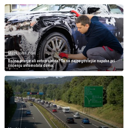
Moskisvet.com
Ročno pranje ali avtopralnica? To so najpogostejše napake pri
čiščenju avtomobila doma.