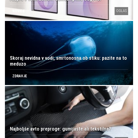
OGLAS
NOVICE
Skoraj nevidna v vodi, smrtonosna ob stiku: pazite na to
meduzo
ZDRAVJE
Najboljše avto preproge: gumijaste ali tekstilne?