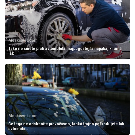
Moskisvet.com
Tako ne smete prati avtomobila: najpogostejša napaka, ki uniči
lak
Moskisvet.com
Če tega ne odstranite pravočasno, lahko trajno poškodujete lak
avtomobila