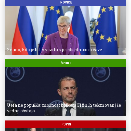
NOVICE
Znano, kdo je bil v vozilu s predsednico države
ŠPORT
Uefa ne popušča: možnost bojkota Fifinih tekmovanj še
vedno obstaja
POPIN