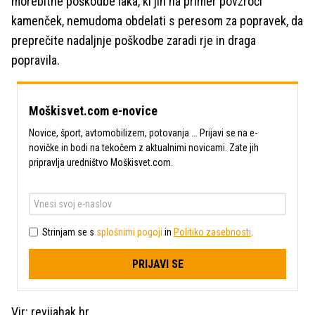
morebitne poškodbe laka, ki jih na primer povzroči
kamenček, nemudoma obdelati s peresom za popravek, da
preprečite nadaljnje poškodbe zaradi rje in draga
popravila.
Moškisvet.com e-novice
Novice, šport, avtomobilizem, potovanja ... Prijavi se na e-
novičke in bodi na tekočem z aktualnimi novicami. Zate jih
pripravlja uredništvo Moškisvet.com.
Strinjam se s
splošnimi pogoji
in
Politiko zasebnosti
.
PRIJAVI SE
Vir: revijahak.hr