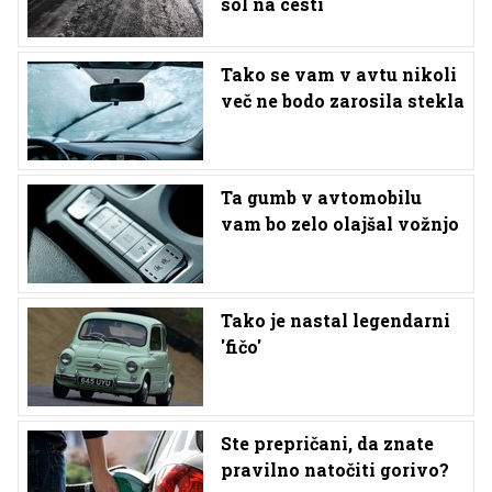
sol na cesti
Tako se vam v avtu nikoli
več ne bodo zarosila stekla
Ta gumb v avtomobilu
vam bo zelo olajšal vožnjo
Tako je nastal legendarni
'fičo'
Ste prepričani, da znate
pravilno natočiti gorivo?