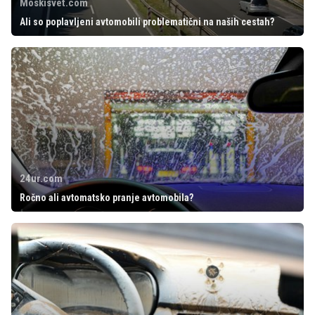
Moskisvet.com
Ali so poplavljeni avtomobili problematični na naših cestah?
24ur.com
Ročno ali avtomatsko pranje avtomobila?