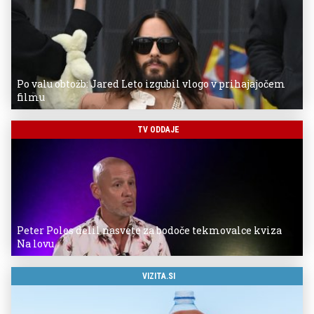
Po valu obtožb: Jared Leto izgubil vlogo v prihajajočem
filmu
TV ODDAJE
Peter Poles delil nasvete za bodoče tekmovalce kviza
Na lovu
VIZITA.SI