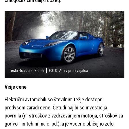
omogočila čim daljši doseg.
Tesla Roadster 3.0 - 6
FOTO: Arhiv proizvajalca
Višje cene
Električni avtomobili so številnim težje dostopni
predvsem zaradi cene. Četudi naj bi se investicija
povrnila (ni stroškov z vzdrževanjem motorja, stroškov za
gorivo - in teh ni malo ipd.), a je vseeno običajno zelo