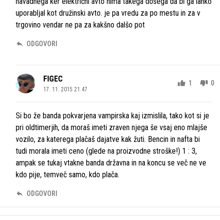
navadnega ker električni avto nima takega dosega da bi ga lahko
uporabljal kot družinski avto. je pa vredu za po mestu in za v
trgovino vendar ne pa za kakšno dalšo pot
ODGOVORI
FIGEC
1
0
17. 11. 2015 21.47
Si bo že banda pokvarjena vampirska kaj izmislila, tako kot si je
pri oldtimerjih, da moraš imeti zraven njega še vsaj eno mlajše
vozilo, za katerega plačaš dajatve kak žuti. Bencin in nafta bi
tudi morala imeti ceno (glede na proizvodne stroške!) 1 : 3,
ampak se tukaj vtakne banda državna in na koncu se več ne ve
kdo pije, temveč samo, kdo plača.
ODGOVORI