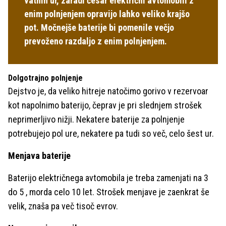
vatnih ur, zaradi česar električni avtomobili z
enim polnjenjem opravijo lahko veliko krajšo
pot. Močnejše baterije bi pomenile večjo
prevoženo razdaljo z enim polnjenjem.
Dolgotrajno polnjenje
Dejstvo je, da veliko hitreje natočimo gorivo v rezervoar
kot napolnimo baterijo, čeprav je pri slednjem strošek
neprimerljivo nižji. Nekatere baterije za polnjenje
potrebujejo pol ure, nekatere pa tudi so več, celo šest ur.
Menjava baterije
Baterijo električnega avtomobila je treba zamenjati na 3
do 5 , morda celo 10 let. Strošek menjave je zaenkrat še
velik, znaša pa več tisoč evrov.