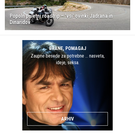
Popoln poletni roadtrip – 'vsi' ovinki Jadrana in
Dinaridov
BRANE, POMAGAJ
Zaupne besede za potrebne … nasveta,
ideje, seksa.
ARHIV