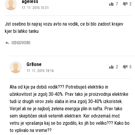
ageless
7
2
17. 11. 2015 15.51
Jst osebno bi najraj vozu avto na vodik, ce bi blo zadost krajev
kjer bi lahko tanku
ODGOVORI
Gr8one
2
5
17. 11. 2015 18.16
Aha od kje pa dobiš vodik??? Potrebuješ elektriko in
učinkovitost je zgolj 30-40%. Prav tako je proizvodnja elektrike
tudi iz drugih virov zelo slaba in ima zgolj 30-40% izkoristek.
Verjel ali ne je najbolj zelena energija plin in nafta. Prav tako
sem skeptičen okoli veternih elektrarn. Ker odvzemaš moč
vetru je vprašanja kaj se bo zgodilo, ko jih bo veliko??? Kako bo
to vplivalo na vreme??