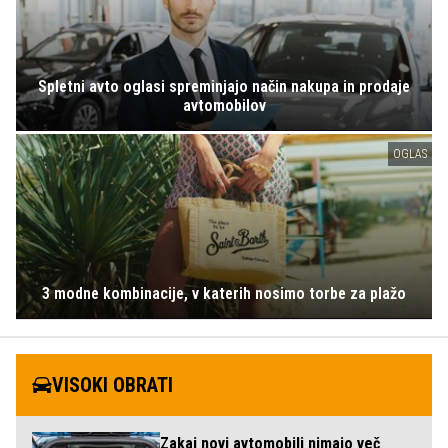
Spletni avto oglasi spreminjajo način nakupa in prodaje
avtomobilov
OGLAS
3 modne kombinacije, v katerih nosimo torbe za plažo
VISOKI OBRATI
Zakaj novi avtomobili nimajo več