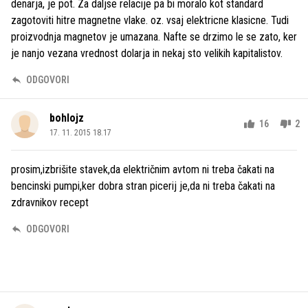
denarja, je pot. Za daljse relacije pa bi moralo kot standard
zagotoviti hitre magnetne vlake. oz. vsaj elektricne klasicne. Tudi
proizvodnja magnetov je umazana. Nafte se drzimo le se zato, ker
je nanjo vezana vrednost dolarja in nekaj sto velikih kapitalistov.
ODGOVORI
bohlojz
16
2
17. 11. 2015 18.17
prosim,izbrišite stavek,da električnim avtom ni treba čakati na
bencinski pumpi,ker dobra stran picerij je,da ni treba čakati na
zdravnikov recept
ODGOVORI