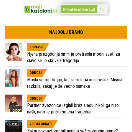
NAJBOLJ BRANO
ZDRAVJE
Njena prezgodnja smrt je pretresla modni svet: za
slavo se je skrivala tragedija
ODNOSI
Moški se me bojijo, ker sem lepa in uspešna: Misica
razkrila, zakaj je še vedno samska
ODNOSI
Partner zvezdnice izginil brez sledu: nikoli ga niso
našli, nato je prišla še ena tragedija
VISOKI OBRATI
Zakaj novi avtomobili nimajo več rezervne gume?