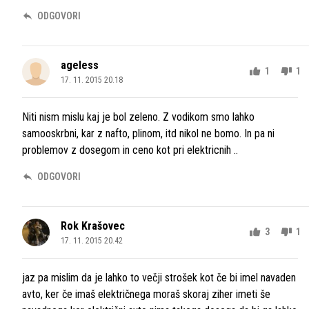
ODGOVORI
ageless
1
1
17. 11. 2015 20.18
Niti nism mislu kaj je bol zeleno. Z vodikom smo lahko
samooskrbni, kar z nafto, plinom, itd nikol ne bomo. In pa ni
problemov z dosegom in ceno kot pri elektricnih ..
ODGOVORI
Rok Krašovec
3
1
17. 11. 2015 20.42
jaz pa mislim da je lahko to večji strošek kot če bi imel navaden
avto, ker če imaš električnega moraš skoraj ziher imeti še