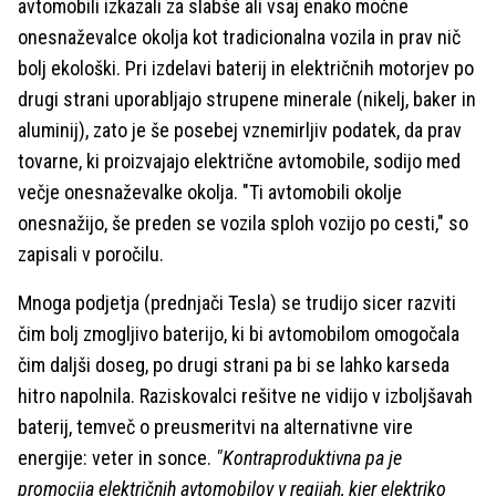
avtomobili izkazali za slabše ali vsaj enako močne
onesnaževalce okolja kot tradicionalna vozila in prav nič
bolj ekološki. Pri izdelavi baterij in električnih motorjev po
drugi strani uporabljajo strupene minerale (nikelj, baker in
aluminij), zato je še posebej vznemirljiv podatek, da prav
tovarne, ki proizvajajo električne avtomobile, sodijo med
večje onesnaževalke okolja. "Ti avtomobili okolje
onesnažijo, še preden se vozila sploh vozijo po cesti," so
zapisali v poročilu.
Mnoga podjetja (prednjači Tesla) se trudijo sicer razviti
čim bolj zmogljivo baterijo, ki bi avtomobilom omogočala
čim daljši doseg, po drugi strani pa bi se lahko karseda
hitro napolnila. Raziskovalci rešitve ne vidijo v izboljšavah
baterij, temveč o preusmeritvi na alternativne vire
energije: veter in sonce.
"Kontraproduktivna pa je
promocija električnih avtomobilov v regijah, kjer elektriko