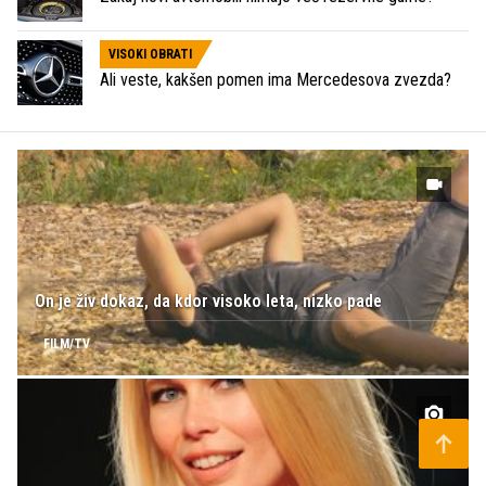
VISOKI OBRATI
Ali veste, kakšen pomen ima Mercedesova zvezda?
On je živ dokaz, da kdor visoko leta, nizko pade
FILM/TV