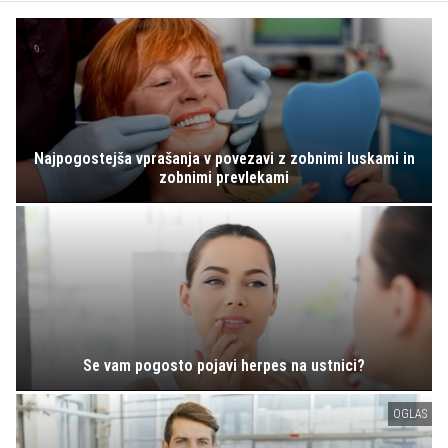
Najpogostejša vprašanja v povezavi z zobnimi luskami in
zobnimi prevlekami
Se vam pogosto pojavi herpes na ustnici?
OGLAS