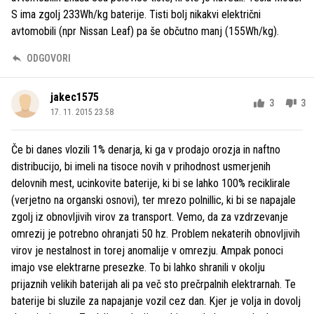
S ima zgolj 233Wh/kg baterije. Tisti bolj nikakvi električni
avtomobili (npr Nissan Leaf) pa še občutno manj (155Wh/kg).
ODGOVORI
jakec1575
3
3
17. 11. 2015 23.58
Če bi danes vlozili 1% denarja, ki ga v prodajo orozja in naftno
distribucijo, bi imeli na tisoce novih v prihodnost usmerjenih
delovnih mest, ucinkovite baterije, ki bi se lahko 100% reciklirale
(verjetno na organski osnovi), ter mrezo polnillic, ki bi se napajale
zgolj iz obnovljivih virov za transport. Vemo, da za vzdrzevanje
omrezij je potrebno ohranjati 50 hz. Problem nekaterih obnovljivih
virov je nestalnost in torej anomalije v omrezju. Ampak ponoci
imajo vse elektrarne presezke. To bi lahko shranili v okolju
prijaznih velikih baterijah ali pa več sto prečrpalnih elektrarnah. Te
baterije bi sluzile za napajanje vozil cez dan. Kjer je volja in dovolj