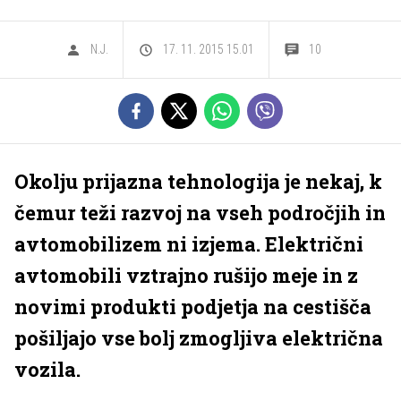
N.J.
17. 11. 2015 15.01
10
Okolju prijazna tehnologija je nekaj, k
čemur teži razvoj na vseh področjih in
avtomobilizem ni izjema. Električni
avtomobili vztrajno rušijo meje in z
novimi produkti podjetja na cestišča
pošiljajo vse bolj zmogljiva električna
vozila.