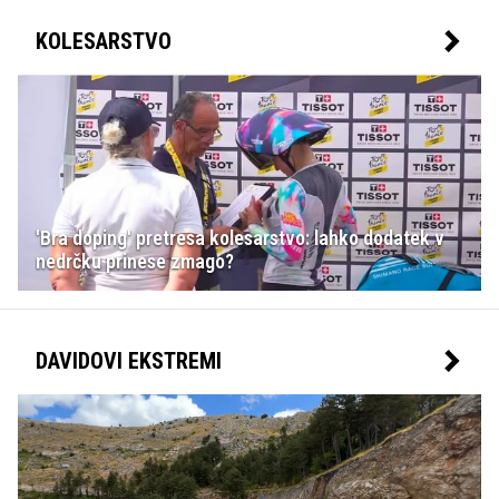
KOLESARSTVO
'Bra doping' pretresa kolesarstvo: lahko dodatek v
nedrčku prinese zmago?
DAVIDOVI EKSTREMI