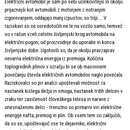
Električni avtomobil je sam po sebi učinkovitejši in okolju
prijaznejši kot avtomobili z motorjem z notranjim
izgorevanjem, oddajajo manj izpustov, so tišji ... V
raziskavi so se osredotočili ne le na vozilo samo, temveč
so v račun vzeli celotni življenjski krog avtomobila na
električni pogon, od proizvodnje do uporabe in konca
življenjske dobe. Ugotovili so, da je okolju pravzaprav
nevarna električna energija iz premoga. Količina
toplogrednih plinov v ozračju bi se ob masovnem
povečanju števila električnih avtomobilov naglo povečala.
Raziskovalci so pri analizi upoštevali možnost za
nastanek kislega dežja in smoga, nastanek trdih delcev v
zraku ter zasičenost človeškega telesa in narave z
onesnaženimi delci - trenutno so primarni viri električne
energije nafta, premog in plin. Ob vsem tem so zaključili,
da so se, upoštevajoč vse te dejavnike, električni