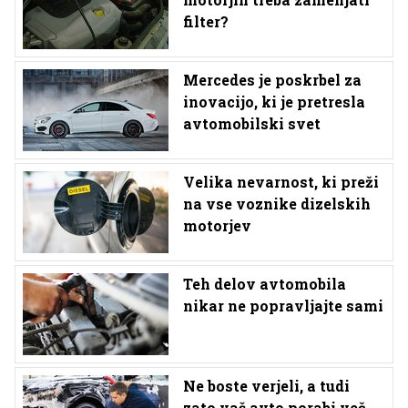
filter?
Mercedes je poskrbel za
inovacijo, ki je pretresla
avtomobilski svet
Velika nevarnost, ki preži
na vse voznike dizelskih
motorjev
Teh delov avtomobila
nikar ne popravljajte sami
Ne boste verjeli, a tudi
zato vaš avto porabi več