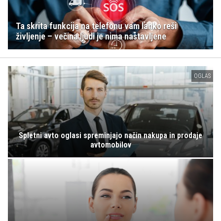
Ta skrita funkcija na telefonu vam lahko reši
življenje – večina ljudi je nima nastavljene
OGLAS
Spletni avto oglasi spreminjajo način nakupa in prodaje
avtomobilov