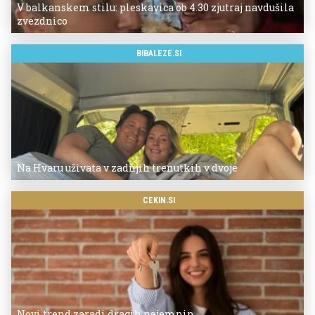
V balkanskem stilu: pleskavica ob 4.30 zjutraj navdušila
zvezdnico
BIBALEZE.SI
Na Hvaru uživata v zadnjih trenutkih v dvoje
CEKIN.SI
Novi trend zaradi dragih najemnin