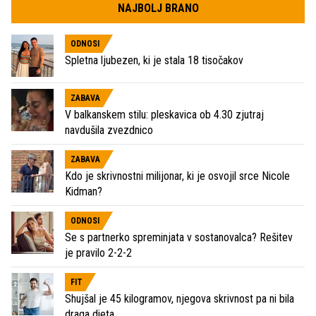
NAJBOLJ BRANO
ODNOSI
Spletna ljubezen, ki je stala 18 tisočakov
ZABAVA
V balkanskem stilu: pleskavica ob 4.30 zjutraj
navdušila zvezdnico
ZABAVA
Kdo je skrivnostni milijonar, ki je osvojil srce Nicole
Kidman?
ODNOSI
Se s partnerko spreminjata v sostanovalca? Rešitev
je pravilo 2-2-2
FIT
Shujšal je 45 kilogramov, njegova skrivnost pa ni bila
draga dieta