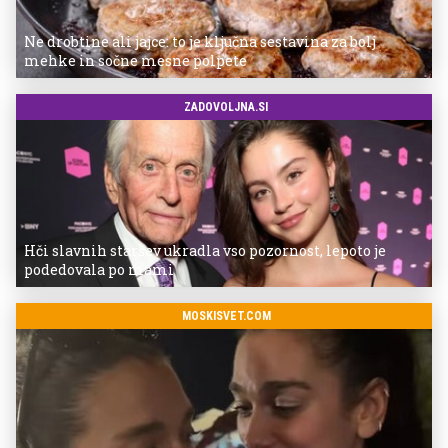
Ne drobtine ali jajce: to je ključna sestavina za bolj
mehke in sočne mesne polpete
ZADOVOLJNA.SI
Hči slavnih staršev ukradla vso pozornost, lepoto je
podedovala po mami
MOSKISVET.COM