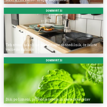
DOMINVRT.SI
Teh stvari nikoli ne postavljajte ob štedilnik, če želite
varnejšo kuhinjo
DOMINVRT.SI
Diši po limoni, privablja čebele in raste brez težav