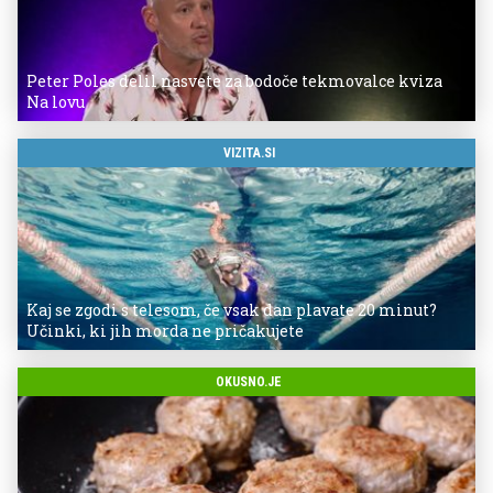
Peter Poles delil nasvete za bodoče tekmovalce kviza
Na lovu
VIZITA.SI
Kaj se zgodi s telesom, če vsak dan plavate 20 minut?
Učinki, ki jih morda ne pričakujete
OKUSNO.JE