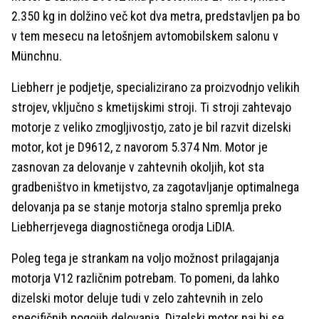
2.350 kg in dolžino več kot dva metra, predstavljen pa bo
v tem mesecu na letošnjem avtomobilskem salonu v
Münchnu.
Liebherr je podjetje, specializirano za proizvodnjo velikih
strojev, vključno s kmetijskimi stroji. Ti stroji zahtevajo
motorje z veliko zmogljivostjo, zato je bil razvit dizelski
motor, kot je D9612, z navorom 5.374 Nm. Motor je
zasnovan za delovanje v zahtevnih okoljih, kot sta
gradbeništvo in kmetijstvo, za zagotavljanje optimalnega
delovanja pa se stanje motorja stalno spremlja preko
Liebherrjevega diagnostičnega orodja LiDIA.
Poleg tega je strankam na voljo možnost prilagajanja
motorja V12 različnim potrebam. To pomeni, da lahko
dizelski motor deluje tudi v zelo zahtevnih in zelo
specifičnih pogojih delovanja. Dizelski motor naj bi se