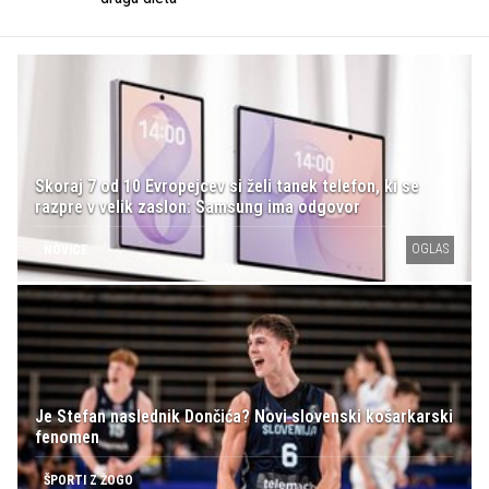
Skoraj 7 od 10 Evropejcev si želi tanek telefon, ki se
razpre v velik zaslon: Samsung ima odgovor
OGLAS
NOVICE
Je Stefan naslednik Dončića? Novi slovenski košarkarski
fenomen
ŠPORTI Z ŽOGO