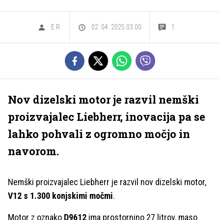
E.R.
02. 04. 2025 03.00
1
Nov dizelski motor je razvil nemški
proizvajalec Liebherr, inovacija pa se
lahko pohvali z ogromno močjo in
navorom.
Nemški proizvajalec Liebherr je razvil nov dizelski motor,
V12 s 1.300 konjskimi močmi
.
Motor z oznako
D9612
ima prostornino 27 litrov, maso