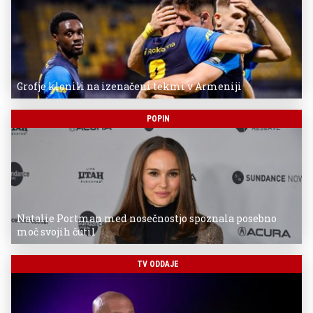
Grofje klonili na izenačeni tekmi v Armeniji
POPIN
Natalie Portman med nosečnostjo spoznala posebno
moč svojih čutil
TV ODDAJE