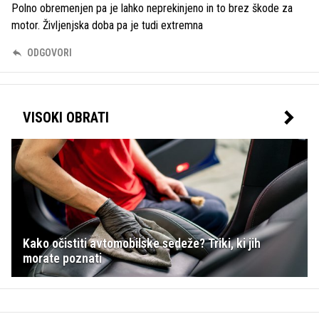
Polno obremenjen pa je lahko neprekinjeno in to brez škode za
motor. Življenjska doba pa je tudi extremna
ODGOVORI
VISOKI OBRATI
Kako očistiti avtomobilske sedeže? Triki, ki jih
morate poznati