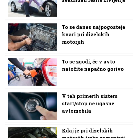
To se danes najpogosteje
kvari pri dizelskih
motorjih
To se zgodi, če v avto
natočite napačno gorivo
V teh primerih sistem
start/stop ne ugasne
avtomobila
Kdaj je pri dizelskih
motorjih treba zamenjati