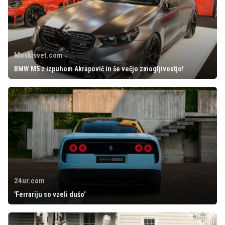
Moskisvet.com
BMW M5 z izpuhom Akrapovič in še večjo zmogljivostjo!
24ur.com
'Ferrariju so vzeli dušo'