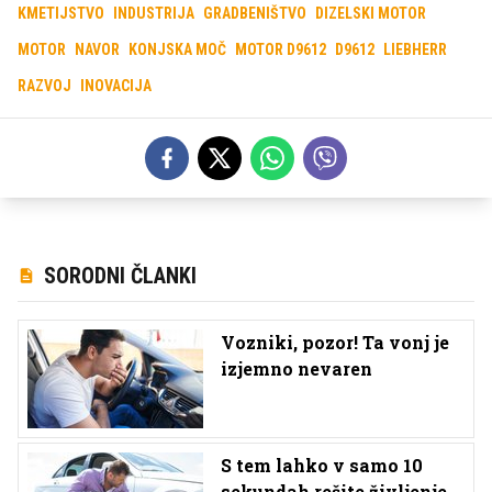
KMETIJSTVO
INDUSTRIJA
GRADBENIŠTVO
DIZELSKI MOTOR
MOTOR
NAVOR
KONJSKA MOČ
MOTOR D9612
D9612
LIEBHERR
RAZVOJ
INOVACIJA
SORODNI ČLANKI
Vozniki, pozor! Ta vonj je
izjemno nevaren
S tem lahko v samo 10
sekundah rešite življenje