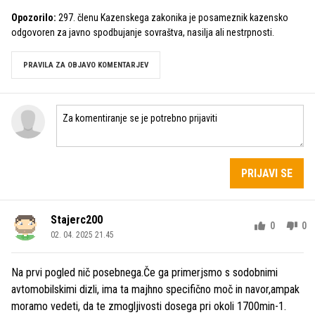
Opozorilo:
297. členu Kazenskega zakonika je posameznik kazensko
odgovoren za javno spodbujanje sovraštva, nasilja ali nestrpnosti.
PRAVILA ZA OBJAVO KOMENTARJEV
PRIJAVI SE
Stajerc200
0
0
02. 04. 2025 21.45
Na prvi pogled nič posebnega.Če ga primerjsmo s sodobnimi
avtomobilskimi dizli, ima ta majhno specifično moč in navor,ampak
moramo vedeti, da te zmogljivosti dosega pri okoli 1700min-1.