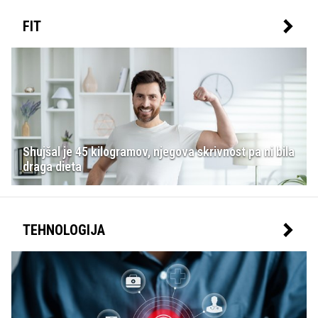
FIT
Shujšal je 45 kilogramov, njegova skrivnost pa ni bila
draga dieta
TEHNOLOGIJA