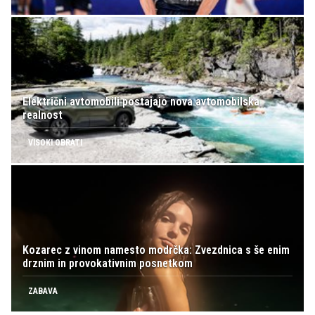
Električni avtomobili postajajo nova avtomobilska
realnost
VISOKI OBRATI
Kozarec z vinom namesto modrčka: Zvezdnica s še enim
drznim in provokativnim posnetkom
ZABAVA