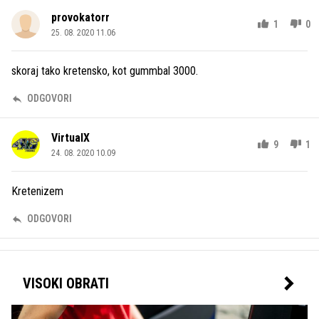
provokatorr
1
0
25. 08. 2020 11.06
skoraj tako kretensko, kot gummbal 3000.
ODGOVORI
VirtualX
9
1
24. 08. 2020 10.09
Kretenizem
ODGOVORI
VISOKI OBRATI