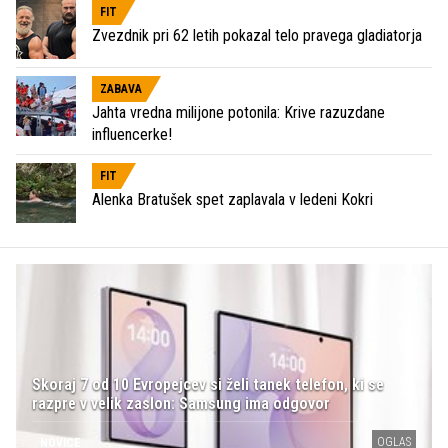
FIT
Zvezdnik pri 62 letih pokazal telo pravega gladiatorja
ZABAVA
Jahta vredna milijone potonila: Krive razuzdane
influencerke!
FIT
Alenka Bratušek spet zaplavala v ledeni Kokri
Skoraj 7 od 10 Evropejcev si želi tanek telefon, ki se
razpre v velik zaslon: Samsung ima odgovor
OGLAS
NOVICE