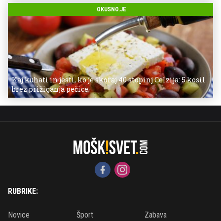
OKUSNO.JE
Kaj kuhati in jesti, ko je skoraj 40 stopinj Celzija: 5 kosil
brez prižiganja pečice
RUBRIKE:
Novice
Šport
Zabava