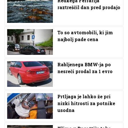
Redkega Ferrarija
raztreščil dan pred prodajo
To so avtomobili, ki jim
najbolj pade cena
Rabljenega BMW-ja po
nesreči prodal za 1 evro
Prtljaga je lahko že pri
nizki hitrosti za potnike
usodna