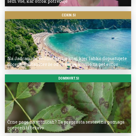
sem vse, kar otrok potrebuje
CEKIN.SI
Na Jadranu še vedno obstaja kraj, kjer lahko dopustujete
poceni: nastanitev že od 10 evrov, kosilo za pet evrov
DOMINVRT.SI
Črne pege na vrtnicah? Ta preprosta sestavina pomaga
preprečiti težavo