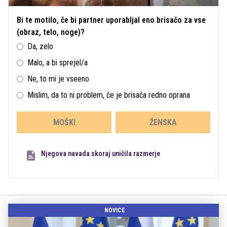
Bi te motilo, če bi partner uporabljal eno brisačo za vse
(obraz, telo, noge)?
Da, zelo
Malo, a bi sprejel/a
Ne, to mi je vseeno
Mislim, da to ni problem, če je brisača redno oprana
MOŠKI
ŽENSKA
Njegova navada skoraj uničila razmerje
NOVICE