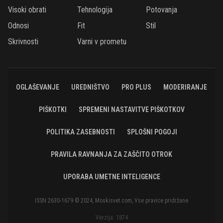
Visoki obrati
Tehnologija
Potovanja
Odnosi
Fit
Stil
Skrivnosti
Varni v prometu
OGLAŠEVANJE
UREDNIŠTVO
PRO PLUS
MODERIRANJE
PIŠKOTKI
SPREMENI NASTAVITVE PIŠKOTKOV
POLITIKA ZASEBNOSTI
SPLOŠNI POGOJI
PRAVILA RAVNANJA ZA ZAŠČITO OTROK
UPORABA UMETNE INTELIGENCE
ISSN 2630-1679 © 2024, Moskisvet.com, Vse pravice pridržane
Verzija: 1874