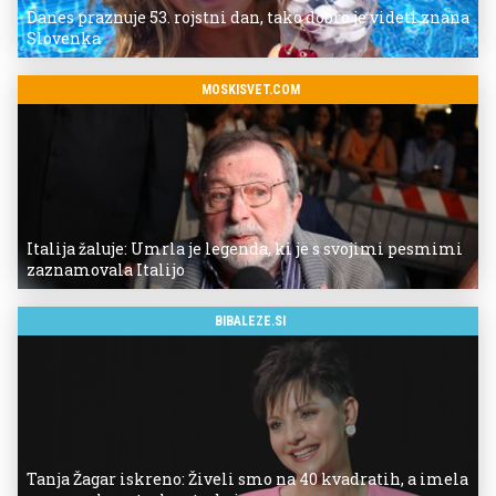
Danes praznuje 53. rojstni dan, tako dobro je videti znana
Slovenka
MOSKISVET.COM
Italija žaluje: Umrla je legenda, ki je s svojimi pesmimi
zaznamovala Italijo
BIBALEZE.SI
Tanja Žagar iskreno: Živeli smo na 40 kvadratih, a imela