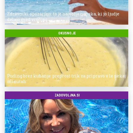
Zdravniki opozarjajo: to je največja napaka, ki jo ljudje
delajo med vročino
OKUSNO.JE
Puding brez kuhanja: preprost trik za pripravo v le nekaj
minutah
ZADOVOLJNA.SI