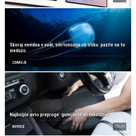
Skoraj nevidna v vodi, smrtonosna ob stiku: pazite na to
meduzo
ZDRAVJE
Najboljše avto preproge: gumijaste ali tekstilne?
OGLAS
NOVICE