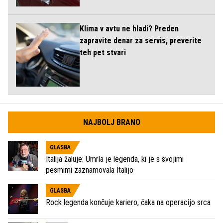
Klima v avtu ne hladi? Preden
zapravite denar za servis, preverite
teh pet stvari
NAJBOLJ BRANO
GLASBA
Italija žaluje: Umrla je legenda, ki je s svojimi
pesmimi zaznamovala Italijo
GLASBA
Rock legenda končuje kariero, čaka na operacijo srca