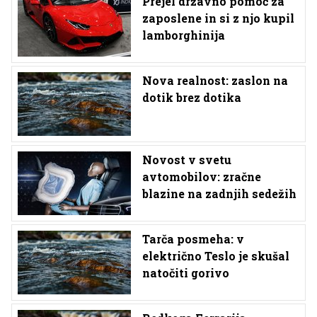
Prejel državno pomoč za
zaposlene in si z njo kupil
lamborghinija
Nova realnost: zaslon na
dotik brez dotika
Novost v svetu
avtomobilov: zračne
blazine na zadnjih sedežih
Tarča posmeha: v
električno Teslo je skušal
natočiti gorivo