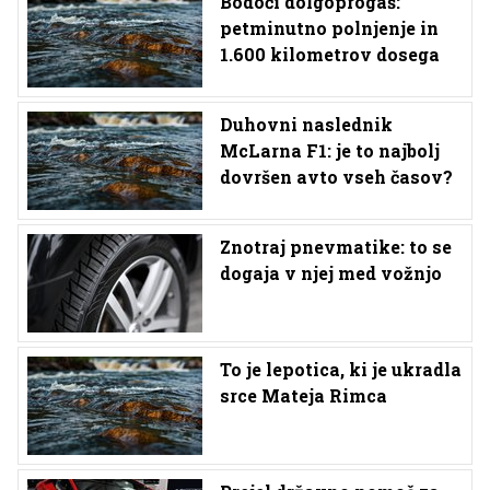
Bodoči dolgoprogaš:
petminutno polnjenje in
1.600 kilometrov dosega
Duhovni naslednik
McLarna F1: je to najbolj
dovršen avto vseh časov?
Znotraj pnevmatike: to se
dogaja v njej med vožnjo
To je lepotica, ki je ukradla
srce Mateja Rimca