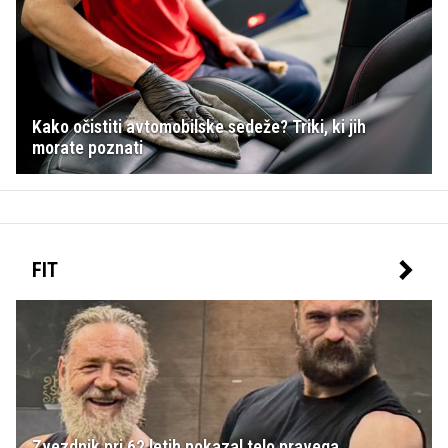
Kako očistiti avtomobilske sedeže? Triki, ki jih
morate poznati
FIT
Zvezdnik pri 62 letih pokazal telo pravega