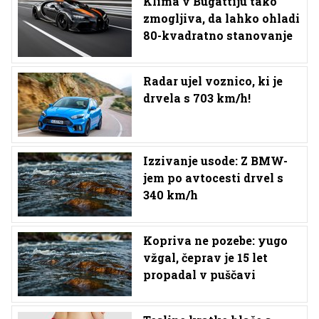
Klima v Bugattiju tako
zmogljiva, da lahko ohladi
80-kvadratno stanovanje
Radar ujel voznico, ki je
drvela s 703 km/h!
Izzivanje usode: Z BMW-
jem po avtocesti drvel s
340 km/h
Kopriva ne pozebe: yugo
vžgal, čeprav je 15 let
propadal v puščavi