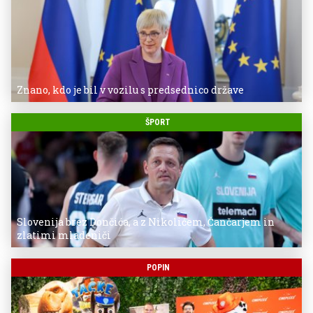
Znano, kdo je bil v vozilu s predsednico države
ŠPORT
Slovenija brez Dončića, a z Nikolićem, Čančarjem in
zlatimi mladeniči
POPIN