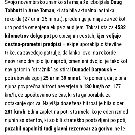
Svojo novembrsko znamko sta maja še izboljšala
Doug
Tabbutt
in
Arne Toman
, ki sta bila aktualna lastnika
rekorda (27 ur in 25 minut), preden ga je maja za več kot
uro podrla omenjena ekipa z audijem. Tokrat sta za
4532
kilometrov dolgo pot
po običajnih cestah,
kjer veljajo
cestno-prometni predpisi
– ekipe uporabljajo številne
trike, da zavedejo patrulje, da lahko lovci na rekorde
neovirano drvijo cilju naproti, omenjeni dvojici je tako kot
navigator in "stražnik" asistiral
Dunadel Daryoush
–
potrebovala zgolj
25 ur in 39 minut
. To pomeni, da je bila
njuna povprečna hitrost neverjetnih
180 km/h
oz. 177
km/h, če upoštevamo še čas, ki sta ga porabila za
dotakanje goriva. Najvišja dosežena hitrost je bila sicer
281 km/h
. Edini zaplet na poti sta imela, ko je eden izmed
njunih asistentov, ki so bili strateško postavljeni po poti,
pozabil napolniti tudi glavni rezervoar za gorivo
, ne le