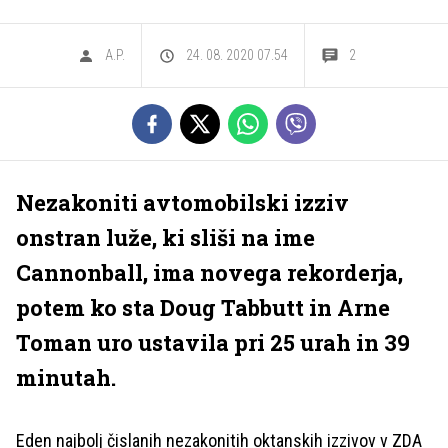
A.P.
24. 08. 2020 07.54
2
Nezakoniti avtomobilski izziv
onstran luže, ki sliši na ime
Cannonball, ima novega rekorderja,
potem ko sta Doug Tabbutt in Arne
Toman uro ustavila pri 25 urah in 39
minutah.
Eden najbolj čislanih nezakonitih oktanskih izzivov v ZDA