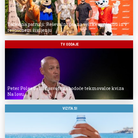
Tačke na patrulji: Reševalni psi na velikem platnu in v
resničnem življenju
TV ODDAJE
Peter Poles delil nasvete za bodoče tekmovalce kviza
Na lovu
VIZITA.SI