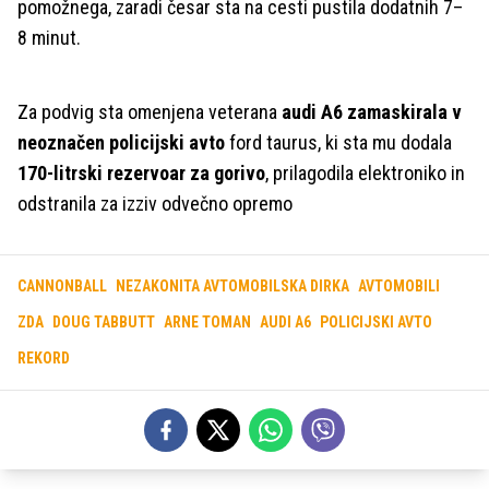
pomožnega, zaradi česar sta na cesti pustila dodatnih 7–
8 minut.
Za podvig sta omenjena veterana
audi A6 zamaskirala v
neoznačen policijski avto
ford taurus, ki sta mu dodala
170-litrski rezervoar za gorivo
, prilagodila elektroniko in
odstranila za izziv odvečno opremo
CANNONBALL
NEZAKONITA AVTOMOBILSKA DIRKA
AVTOMOBILI
ZDA
DOUG TABBUTT
ARNE TOMAN
AUDI A6
POLICIJSKI AVTO
REKORD