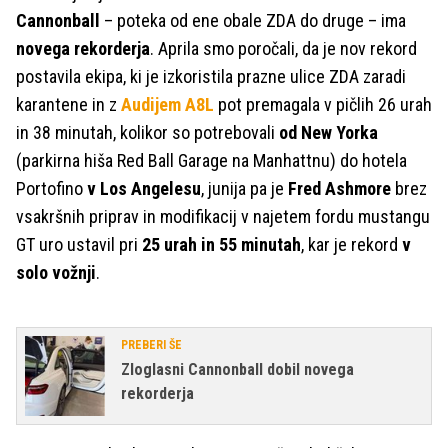
Cannonball
– poteka od ene obale ZDA do druge – ima
novega rekorderja
. Aprila smo poročali, da je nov rekord
postavila ekipa, ki je izkoristila prazne ulice ZDA zaradi
karantene in z
Audijem A8L
pot premagala v pičlih 26 urah
in 38 minutah, kolikor so potrebovali
od New Yorka
(parkirna hiša Red Ball Garage na Manhattnu) do hotela
Portofino
v Los Angelesu
, junija pa je
Fred Ashmore
brez
vsakršnih priprav in modifikacij v najetem fordu mustangu
GT uro ustavil pri
25 urah in 55 minutah
, kar je rekord
v
solo vožnji
.
PREBERI ŠE
Zloglasni Cannonball dobil novega
rekorderja