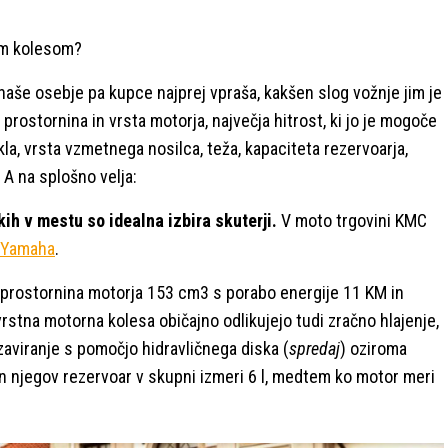
im kolesom?
 naše osebje pa kupce najprej vpraša, kakšen slog vožnje jim je
e: prostornina in vrsta motorja, največja hitrost, ki jo je mogoče
la, vrsta vzmetnega nosilca, teža, kapaciteta rezervoarja,
. A na splošno velja:
kih v mestu so idealna izbira skuterji.
V moto trgovini KMC
Yamaha
.
e prostornina motorja 153 cm3 s porabo energije 11 KM in
stna motorna kolesa običajno odlikujejo tudi zračno hlajenje,
zaviranje s pomočjo hidravličnega diska (
spredaj
) oziroma
 in njegov rezervoar v skupni izmeri 6 l, medtem ko motor meri