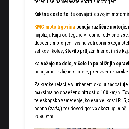
terenu se nameravate voziti z motorjem.
Kakšne ceste želite osvajati s svojim motorn
KMC moto trgovina
ponuja različne motorje
,
najbližji. Kajti od tega je v resnici odvisno vs
doseči z motorjem, višina vetrobranskega stek
velikost koles, število prtljažnih enot in še kaj
Za vožnjo na delo, v šolo in po bližnjih oprav
ponujamo različne modele, predvsem znamke
Za kratke relacije v urbanem okolju zadostuj
maksimalno doseženo hitrostjo 100 km/h. Tovr
teleskopsko vzmetenje, kolesa velikosti R15, 
bobna (
zadaj
) ter dovod goriva skozi uplinjač
2040 mm.