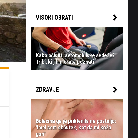
VISOKI OBRATI
Kako očistiti avtomobilske sedeže?
Triki, ki jih morate poznati
ZDRAVJE
Bolečina ga je priklenila na posteljo:
'Imel sem občutek, kot da mi koža
gori'