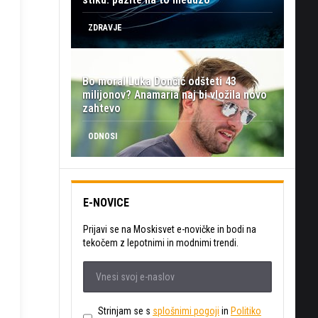
ZDRAVJE
Bo moral Luka Dončić odšteti 43
milijonov? Anamaria naj bi vložila novo
zahtevo
ODNOSI
E-NOVICE
Prijavi se na Moskisvet e-novičke in bodi na
tekočem z lepotnimi in modnimi trendi.
Strinjam se s
splošnimi pogoji
in
Politiko