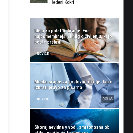
ledeni Kokri
Ideja za poletno branje: Ena
najpomembnejših knjig o življenju, ki jo
boste prebrali
NOVICE
Moške srajce za poslovno okolje: kako
izbrati pravo za pisarno
OGLAS
NOVICE
Skoraj nevidna v vodi, smrtonosna ob
stiku: pazite na to meduzo