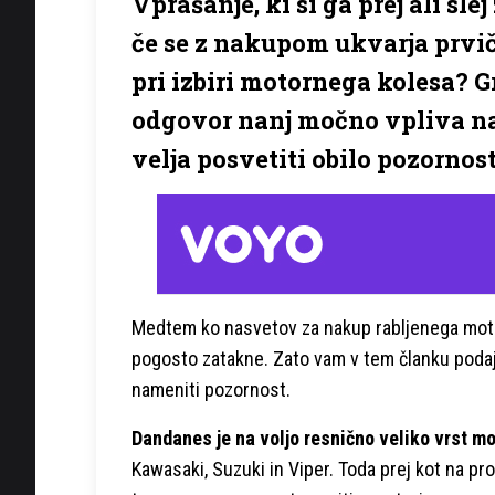
Vprašanje, ki si ga prej ali sl
če se z nakupom ukvarja prvič,
pri izbiri motornega kolesa? 
odgovor nanj močno vpliva na
velja posvetiti obilo pozornost
Medtem ko nasvetov za nakup rabljenega motor
pogosto zatakne. Zato vam v tem članku podaja
nameniti pozornost.
Dandanes je na voljo resnično veliko vrst mo
Kawasaki, Suzuki in Viper. Toda prej kot na pr