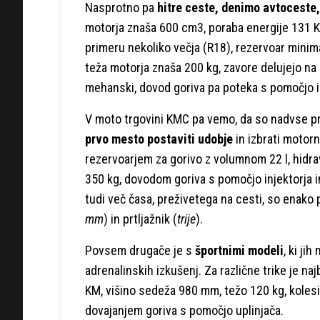
Nasprotno pa
hitre ceste, denimo avtoceste
motorja znaša 600 cm3, poraba energije 131 K
primeru nekoliko večja (R18), rezervoar minima
teža motorja znaša 200 kg, zavore delujejo na
mehanski, dovod goriva pa poteka s pomočjo i
V moto trgovini KMC pa vemo, da so nadvse pri
prvo mesto postaviti udobje
in izbrati motor
rezervoarjem za gorivo z volumnom 22 l, hidrav
350 kg, dovodom goriva s pomočjo injektorja i
tudi več časa, preživetega na cesti, so enak
mm
) in prtljažnik (
trije
).
Povsem drugače je s
športnimi modeli
, ki ji
adrenalinskih izkušenj. Za različne trike je na
KM, višino sedeža 980 mm, težo 120 kg, koles
dovajanjem goriva s pomočjo uplinjača.