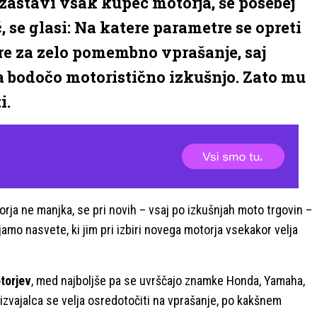
ej zastavi vsak kupec motorja, še posebej
 se glasi: Na katere parametre se opreti
Gre za zelo pomembno vprašanje, saj
 bodočo motoristično izkušnjo. Zato mu
i.
ja ne manjka, se pri novih – vsaj po izkušnjah moto trgovin –
mo nasvete, ki jim pri izbiri novega motorja vsekakor velja
torjev
, med najboljše pa se uvrščajo znamke Honda, Yamaha,
oizvajalca se velja osredotočiti na vprašanje, po kakšnem