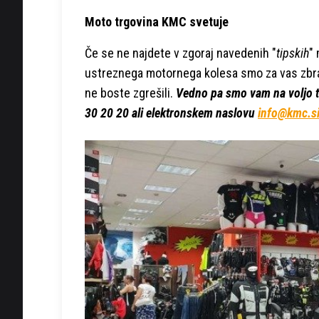
Moto trgovina KMC svetuje
Če se ne najdete v zgoraj navedenih "
tipskih
"
ustreznega motornega kolesa smo za vas zbra
ne boste zgrešili.
Vedno pa smo vam na voljo tud
30 20 20 ali elektronskem naslovu
info@kmc.s