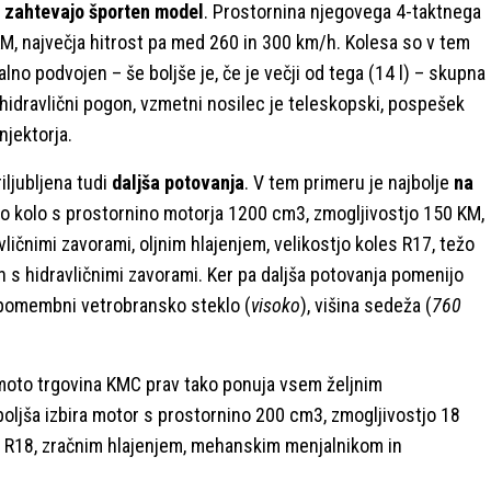
, zahtevajo športen model
. Prostornina njegovega 4-taktnega
M, največja hitrost pa med 260 in 300 km/h. Kolesa so v tem
lno podvojen – še boljše je, če je večji od tega (14 l) – skupna
 hidravlični pogon, vzmetni nosilec je teleskopski, pospešek
njektorja.
ljubljena tudi
daljša potovanja
. V tem primeru je najbolje
na
no kolo s prostornino motorja 1200 cm3, zmogljivostjo 150 KM,
ličnimi zavorami, oljnim hlajenjem, velikostjo koles R17, težo
n s hidravličnimi zavorami. Ker pa daljša potovanja pomenijo
o pomembni vetrobransko steklo (
visoko
), višina sedeža (
760
h moto trgovina KMC prav tako ponuja vsem željnim
jboljša izbira motor s prostornino 200 cm3, zmogljivostjo 18
i R18, zračnim hlajenjem, mehanskim menjalnikom in