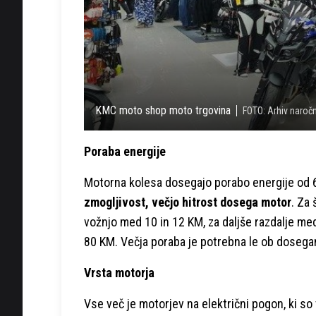
KMC moto shop moto trgovina
FOTO: Arhiv naroč
Poraba energije
Motorna kolesa dosegajo porabo energije od 6
zmogljivost, večjo hitrost dosega motor
. Za
vožnjo med 10 in 12 KM, za daljše razdalje m
80 KM. Večja poraba je potrebna le ob doseganj
Vrsta motorja
Vse več je motorjev na električni pogon, ki so t