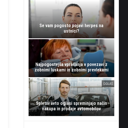
Se vam pogosto pojavi herpes na
ustnici?
Najpogostejša vprašanja v povezavi z
zobnimi luskami in zobnimi prevlekami
OGLAS
Spletni avto oglasi spreminjajo način
nakupa in prodaje avtomobilov