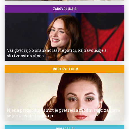
ZADOVOLJNA.SI
Vsi govorijo o oranžnolasi lepotici, ki navdušuje s
skrivnostno vlogo
MOSKISVET.COM
Njena prezgodnja smrt je pretresla modni svet: za slavo
se je skrivala tragedija