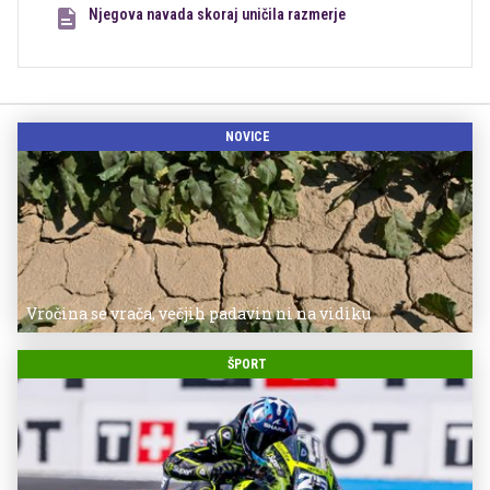
Njegova navada skoraj uničila razmerje
NOVICE
Vročina se vrača, večjih padavin ni na vidiku
ŠPORT