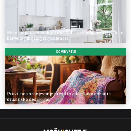
Razmišljate o novi kuhinji? Oblikovalci opozarjajo, da te
barve izgubljajo priljubljenost
DOMINVRT.SI
Pravilno shranjevanje prešitih odej: Kako ohraniti
družinsko dediščino