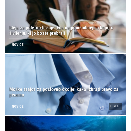
Ideja za poletno branje: Ena najpomembnejših knjig o
življenju, ki jo boste prebrali
NOVICE
Moške srajce za poslovno okolje: kako izbrati pravo za
pisarno
OGLAS
NOVICE