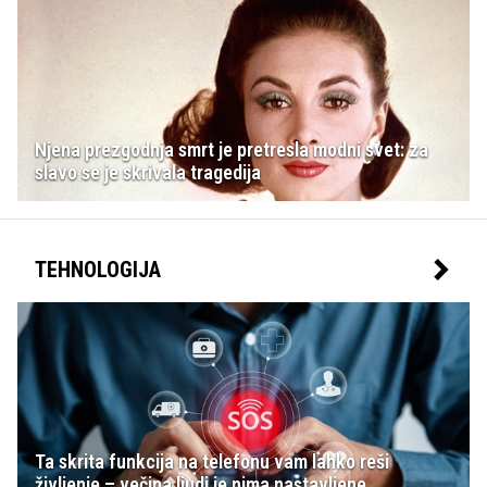
Njena prezgodnja smrt je pretresla modni svet: za
slavo se je skrivala tragedija
TEHNOLOGIJA
Ta skrita funkcija na telefonu vam lahko reši
življenje – večina ljudi je nima nastavljene