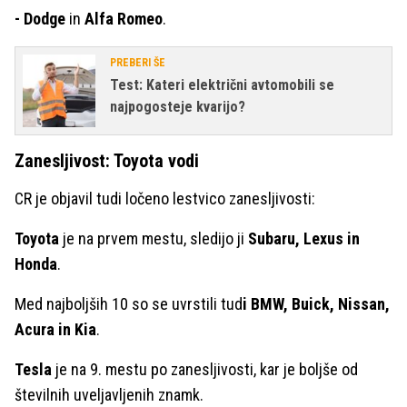
- Dodge
in
Alfa Romeo
.
PREBERI ŠE
Test: Kateri električni avtomobili se
najpogosteje kvarijo?
Zanesljivost: Toyota vodi
CR je objavil tudi ločeno lestvico zanesljivosti:
Toyota
je na prvem mestu, sledijo ji
Subaru, Lexus in
Honda
.
Med najboljših 10 so se uvrstili tud
i BMW, Buick, Nissan,
Acura in Kia
.
Tesla
je na 9. mestu po zanesljivosti, kar je boljše od
številnih uveljavljenih znamk.