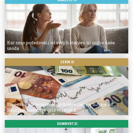
BIBALEZE.SI
Kar smo podedovali od svojih staršev, ni nujno naša
usoda
CEKIN.SI
Evropsko presenečenje: te države rastejo hitreje od
Nemčije, nekatere celo večkrat hitreje
DOMINVRT.SI