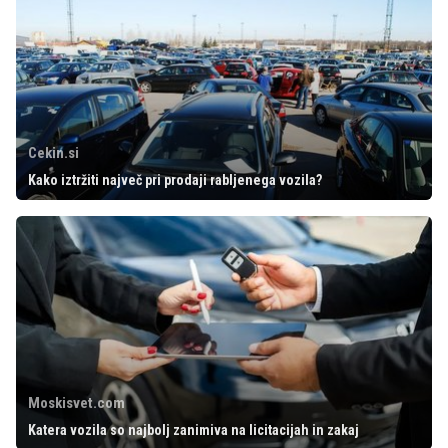
Cekin.si
Kako iztržiti največ pri prodaji rabljenega vozila?
Moskisvet.com
Katera vozila so najbolj zanimiva na licitacijah in zakaj