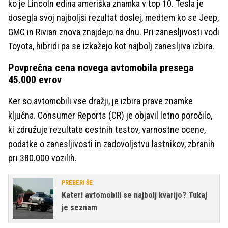
ko je Lincoln edina ameriška znamka v top 10. Tesla je
dosegla svoj najboljši rezultat doslej, medtem ko se Jeep,
GMC in Rivian znova znajdejo na dnu. Pri zanesljivosti vodi
Toyota, hibridi pa se izkažejo kot najbolj zanesljiva izbira.
Povprečna cena novega avtomobila presega
45.000 evrov
Ker so avtomobili vse dražji, je izbira prave znamke
ključna. Consumer Reports (CR) je objavil letno poročilo,
ki združuje rezultate cestnih testov, varnostne ocene,
podatke o zanesljivosti in zadovoljstvu lastnikov, zbranih
pri 380.000 vozilih.
PREBERI ŠE
Kateri avtomobili se najbolj kvarijo? Tukaj
je seznam