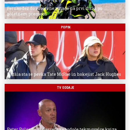
Fernandez do suverene zmage na prvi dirki po
poletnem premoru
POPIN
Razšla sta se pevka Tate McRae in hokejist Jack Hughes
TV ODDAJE
Peter Poles delil nasvete za bodoče tekmovalce kviza