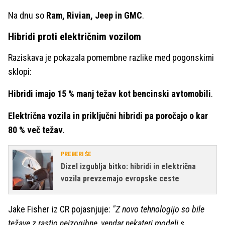
Na dnu so
Ram, Rivian, Jeep in GMC
.
Hibridi proti električnim vozilom
Raziskava je pokazala pomembne razlike med pogonskimi
sklopi:
Hibridi imajo 15 % manj težav kot bencinski avtomobili
.
Električna vozila in priključni hibridi pa poročajo o kar
80 % več težav
.
PREBERI ŠE
Dizel izgublja bitko: hibridi in električna
vozila prevzemajo evropske ceste
Jake Fisher iz CR pojasnjuje:
"Z novo tehnologijo so bile
težave z rastjo neizogibne, vendar nekateri modeli s