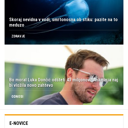
Skoraj nevidna v vodi, smrtonosna ob stiku: pazite na to
meduzo
ZDRAVJE
Bo moral Luka Dončić odšteti 43 milijonov? Anamaria naj
bi vložila novo zahtevo
ODNOSI
E-NOVICE