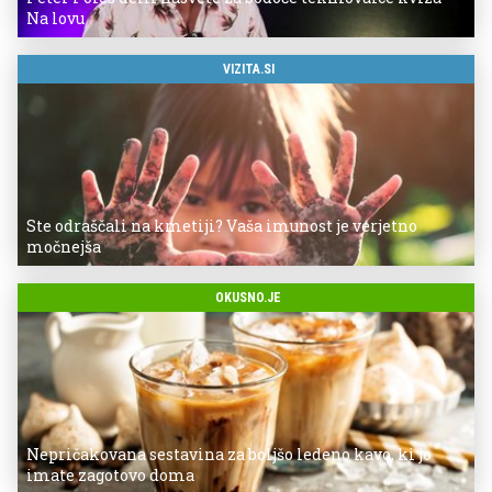
Na lovu
VIZITA.SI
Ste odraščali na kmetiji? Vaša imunost je verjetno
močnejša
OKUSNO.JE
Nepričakovana sestavina za boljšo ledeno kavo, ki jo
imate zagotovo doma