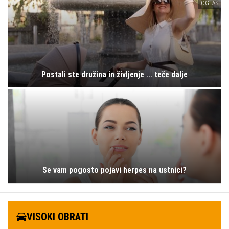
OGLAS
Postali ste družina in življenje ... teče dalje
Se vam pogosto pojavi herpes na ustnici?
VISOKI OBRATI