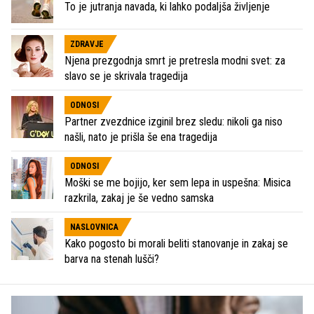
To je jutranja navada, ki lahko podaljša življenje
ZDRAVJE
Njena prezgodnja smrt je pretresla modni svet: za
slavo se je skrivala tragedija
ODNOSI
Partner zvezdnice izginil brez sledu: nikoli ga niso
našli, nato je prišla še ena tragedija
ODNOSI
Moški se me bojijo, ker sem lepa in uspešna: Misica
razkrila, zakaj je še vedno samska
NASLOVNICA
Kako pogosto bi morali beliti stanovanje in zakaj se
barva na stenah lušči?