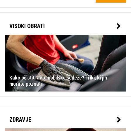
VISOKI OBRATI
Kako očistiti avtomobilske sedeže? Triki, ki jih
morate poznati
ZDRAVJE