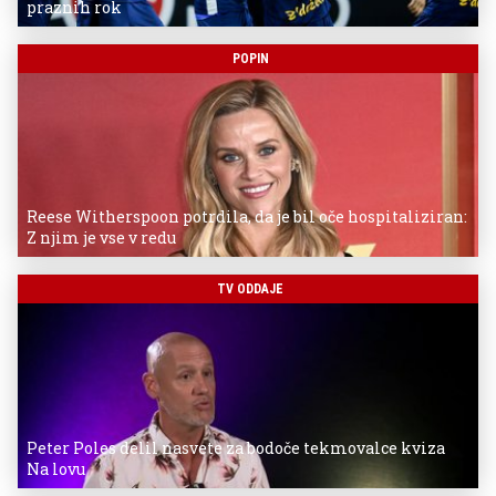
praznih rok
POPIN
Reese Witherspoon potrdila, da je bil oče hospitaliziran:
Z njim je vse v redu
TV ODDAJE
Peter Poles delil nasvete za bodoče tekmovalce kviza
Na lovu