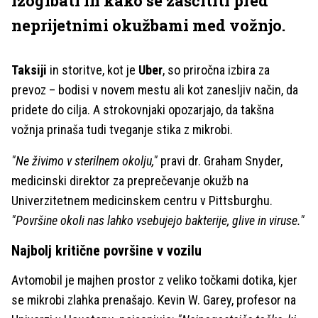
izogibati in kako se zaščititi pred
neprijetnimi okužbami med vožnjo.
Taksiji
in storitve, kot je
Uber
, so priročna izbira za
prevoz – bodisi v novem mestu ali kot zanesljiv način, da
pridete do cilja. A strokovnjaki opozarjajo, da takšna
vožnja prinaša tudi tveganje stika z mikrobi.
"Ne živimo v sterilnem okolju,"
pravi dr. Graham Snyder,
medicinski direktor za preprečevanje okužb na
Univerzitetnem medicinskem centru v Pittsburghu.
"Površine okoli nas lahko vsebujejo bakterije, glive in viruse."
Najbolj kritične površine v vozilu
Avtomobil je majhen prostor z veliko točkami dotika, kjer
se mikrobi zlahka prenašajo. Kevin W. Garey, profesor na