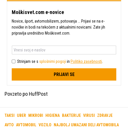
Moškisvet.com e-novice
Novice, šport, avtomobilizem, potovanja ... Prijavi se na e-
novičke in bodi na tekočem z aktualnimi novicami. Zate jih
pripravlja uredništvo Moškisvet.com.
Strinjam se s
splošnimi pogoji
in
Politiko zasebnosti
.
PRIJAVI SE
Povzeto po HuffPost
TAKSI
UBER
MIKROBI
HIGIENA
BAKTERIJE
VIRUSI
ZDRAVJE
AVTO
AVTOMOBIL
VOZILO
NAJBOLJ UMAZANI DELI AVTOMOBILA