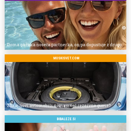
Doma ga čaka noseča partnerka, on pa dopustuje z drugo
MOSKISVET.COM
Zakaj novi avtomobili nimajo več rezervne gume?
BIBALEZE.SI