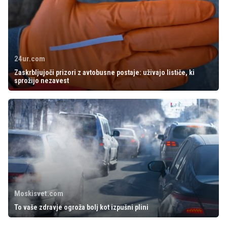
24ur.com
Zaskrbljujoči prizori z avtobusne postaje: uživajo lističe, ki
sprožijo nezavest
Moskisvet.com
To vaše zdravje ogroža bolj kot izpušni plini