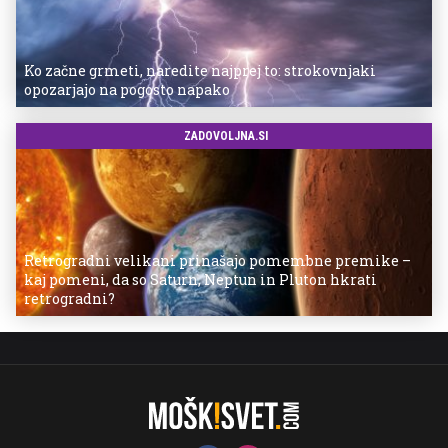
Ko začne grmeti, naredite najprej to: strokovnjaki
opozarjajo na pogosto napako
ZADOVOLJNA.SI
Retrogradni velikani prinašajo pomembne premike –
kaj pomeni, da so Saturn, Neptun in Pluton hkrati
retrogradni?