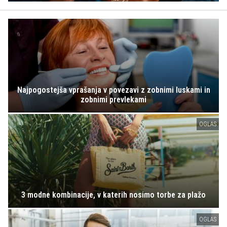
Najpogostejša vprašanja v povezavi z zobnimi luskami in
zobnimi prevlekami
OGLAS
3 modne kombinacije, v katerih nosimo torbe za plažo
OGLAS