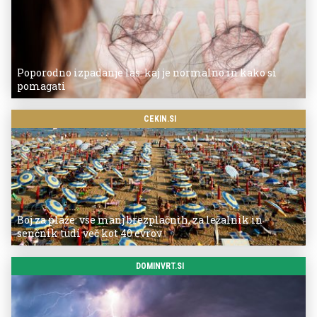
Poporodno izpadanje las: kaj je normalno in kako si
pomagati
CEKIN.SI
Boj za plaže: vse manj brezplačnih, za ležalnik in
senčnik tudi več kot 40 evrov
DOMINVRT.SI