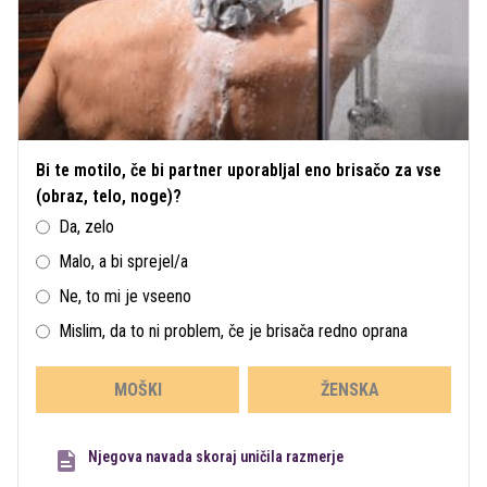
Bi te motilo, če bi partner uporabljal eno brisačo za vse
(obraz, telo, noge)?
Da, zelo
Malo, a bi sprejel/a
Ne, to mi je vseeno
Mislim, da to ni problem, če je brisača redno oprana
MOŠKI
ŽENSKA
Njegova navada skoraj uničila razmerje