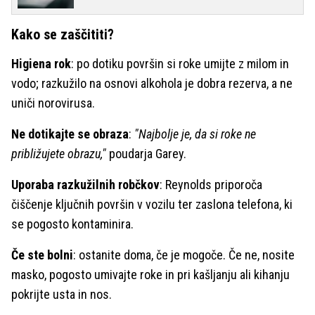
Kako se zaščititi?
Higiena rok
: po dotiku površin si roke umijte z milom in
vodo; razkužilo na osnovi alkohola je dobra rezerva, a ne
uniči norovirusa.
Ne dotikajte se obraza
:
"Najbolje je, da si roke ne
približujete obrazu,"
poudarja Garey.
Uporaba razkužilnih robčkov
: Reynolds priporoča
čiščenje ključnih površin v vozilu ter zaslona telefona, ki
se pogosto kontaminira.
Če ste bolni
: ostanite doma, če je mogoče. Če ne, nosite
masko, pogosto umivajte roke in pri kašljanju ali kihanju
pokrijte usta in nos.