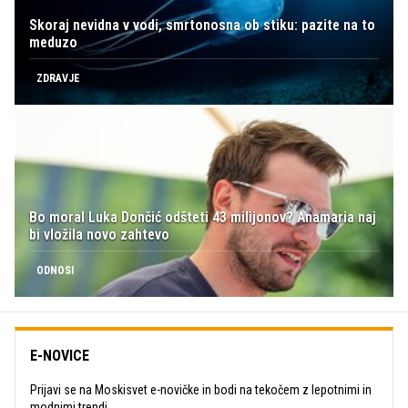
Skoraj nevidna v vodi, smrtonosna ob stiku: pazite na to
meduzo
ZDRAVJE
Bo moral Luka Dončić odšteti 43 milijonov? Anamaria naj
bi vložila novo zahtevo
ODNOSI
E-NOVICE
Prijavi se na Moskisvet e-novičke in bodi na tekočem z lepotnimi in
modnimi trendi.