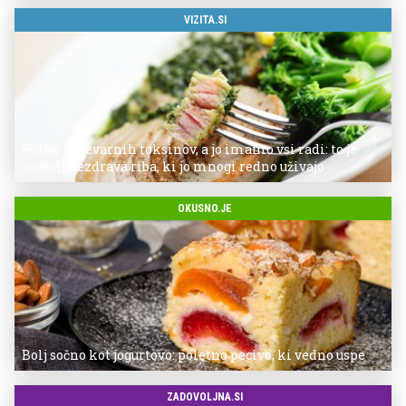
VIZITA.SI
Polna je nevarnih toksinov, a jo imamo vsi radi: to je
najbolj nezdrava riba, ki jo mnogi redno uživajo
OKUSNO.JE
Bolj sočno kot jogurtovo: poletno pecivo, ki vedno uspe
ZADOVOLJNA.SI