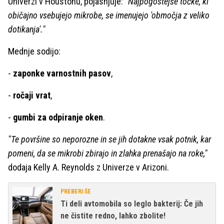
Univerzi v Houstonu, pojasnjuje:
"Najpogostejše točke, ki
običajno vsebujejo mikrobe, se imenujejo 'območja z veliko
dotikanja'."
Mednje sodijo:
-
zaponke varnostnih pasov
,
-
ročaji vrat
,
-
gumbi za odpiranje oken
.
"Te površine so neporozne in se jih dotakne vsak potnik, kar
pomeni, da se mikrobi zbirajo in zlahka prenašajo na roke,"
dodaja Kelly A. Reynolds z Univerze v Arizoni.
PREBERI ŠE
Ti deli avtomobila so leglo bakterij: Če jih
ne čistite redno, lahko zbolite!