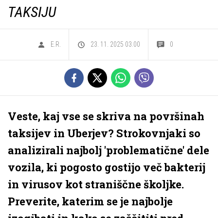
TAKSIJU
E.R.
23. 11. 2025 03.00
0
Veste, kaj vse se skriva na površinah
taksijev in Uberjev? Strokovnjaki so
analizirali najbolj 'problematične' dele
vozila, ki pogosto gostijo več bakterij
in virusov kot straniščne školjke.
Preverite, katerim se je najbolje