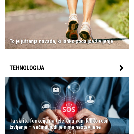
To je jutranja navada, ki lahko podaljša življenje
TEHNOLOGIJA
Ta skrita funkcija na telefonu vam lahko reši
življenje – večina ljudi je nima nastavljene