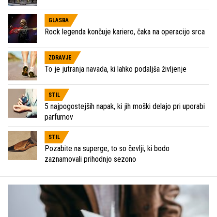
GLASBA
Rock legenda končuje kariero, čaka na operacijo srca
ZDRAVJE
To je jutranja navada, ki lahko podaljša življenje
STIL
5 najpogostejših napak, ki jih moški delajo pri uporabi
parfumov
STIL
Pozabite na superge, to so čevlji, ki bodo
zaznamovali prihodnjo sezono