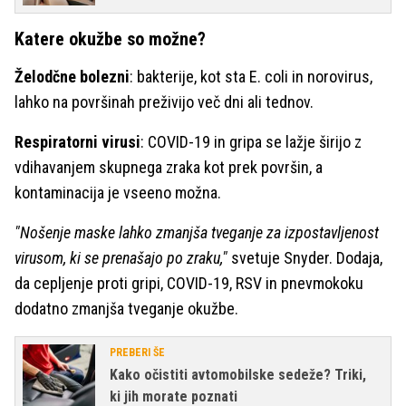
Katere okužbe so možne?
Želodčne bolezni
: bakterije, kot sta E. coli in norovirus,
lahko na površinah preživijo več dni ali tednov.
Respiratorni virusi
: COVID-19 in gripa se lažje širijo z
vdihavanjem skupnega zraka kot prek površin, a
kontaminacija je vseeno možna.
"Nošenje maske lahko zmanjša tveganje za izpostavljenost
virusom, ki se prenašajo po zraku,"
svetuje Snyder. Dodaja,
da cepljenje proti gripi, COVID-19, RSV in pnevmokoku
dodatno zmanjša tveganje okužbe.
PREBERI ŠE
Kako očistiti avtomobilske sedeže? Triki,
ki jih morate poznati