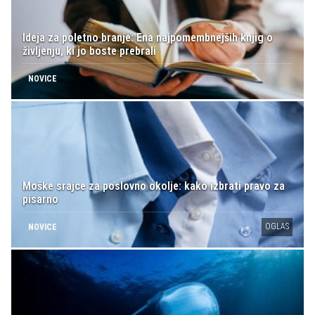
Ideja za poletno branje: Ena najpomembnejših knjig o
življenju, ki jo boste prebrali
NOVICE
Moške srajce za poslovno okolje: kako izbrati pravo za
pisarno
OGLAS
NOVICE