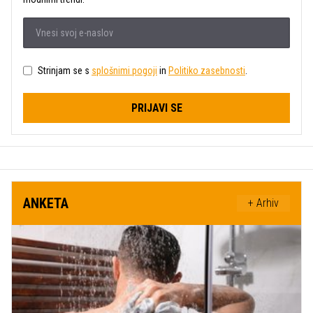
Strinjam se s
splošnimi pogoji
in
Politiko zasebnosti
.
PRIJAVI SE
ANKETA
+ Arhiv