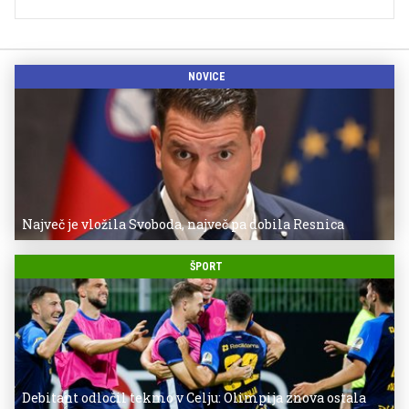
NOVICE
Največ je vložila Svoboda, največ pa dobila Resnica
ŠPORT
Debitant odločil tekmo v Celju: Olimpija znova ostala