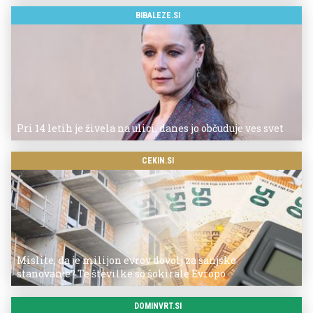
BIBALEZE.SI
Pri 14 letih je živela na ulici, danes jo občuduje ves svet
CEKIN.SI
Mislite, da je milijon evrov dovolj za sanjsko
stanovanje? Te številke so šokirale Evropo
DOMINVRT.SI