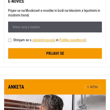
E-NOVICE
Prijavi se na Moskisvet e-novičke in bodi na tekočem z lepotnimi in
modnimi trendi.
Strinjam se s
splošnimi pogoji
in
Politiko zasebnosti
.
PRIJAVI SE
ANKETA
+ Arhiv