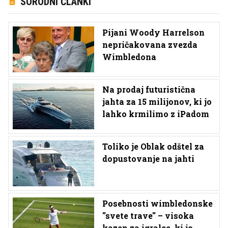
SORODNI ČLANKI
Pijani Woody Harrelson
nepričakovana zvezda
Wimbledona
Na prodaj futuristična
jahta za 15 milijonov, ki jo
lahko krmilimo z iPadom
Toliko je Oblak odštel za
dopustovanje na jahti
Posebnosti wimbledonske
''svete trave'' – visoka
kazen za igralce, ki jo