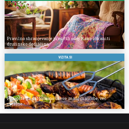
Pravilno shranjevanje prešitih odej: Kako ohraniti
družinsko dediščino
VIZITA.SI
Pozabite na dolgočasno meso: manj maščobe, več
svežine