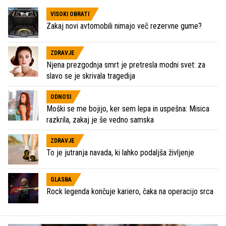
VISOKI OBRATI
Zakaj novi avtomobili nimajo več rezervne gume?
ZDRAVJE
Njena prezgodnja smrt je pretresla modni svet: za
slavo se je skrivala tragedija
ODNOSI
Moški se me bojijo, ker sem lepa in uspešna: Misica
razkrila, zakaj je še vedno samska
ZDRAVJE
To je jutranja navada, ki lahko podaljša življenje
GLASBA
Rock legenda končuje kariero, čaka na operacijo srca