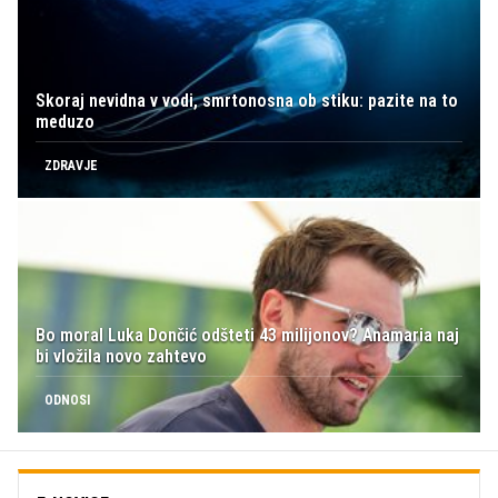
Skoraj nevidna v vodi, smrtonosna ob stiku: pazite na to
meduzo
ZDRAVJE
Bo moral Luka Dončić odšteti 43 milijonov? Anamaria naj
bi vložila novo zahtevo
ODNOSI