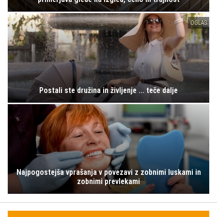
OGLAS
Postali ste družina in življenje ... teče dalje
Najpogostejša vprašanja v povezavi z zobnimi luskami in
zobnimi prevlekami