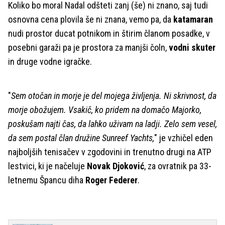
Koliko bo moral Nadal odšteti zanj (še) ni znano, saj tudi
osnovna cena plovila še ni znana, vemo pa, da
katamaran
nudi prostor ducat potnikom in štirim članom posadke, v
posebni garaži pa je prostora za manjši čoln,
vodni skuter
in druge vodne igračke.
"
Sem otočan in morje je del mojega življenja. Ni skrivnost, da
morje obožujem. Vsakič, ko pridem na domačo Majorko,
poskušam najti čas, da lahko uživam na ladji. Zelo sem vesel,
da sem postal član družine Sunreef Yachts,
" je vzhičel eden
najboljših tenisačev v zgodovini in trenutno drugi na ATP
lestvici, ki je načeluje
Novak Djoković
, za ovratnik pa 33-
letnemu Špancu diha
Roger Federer
.