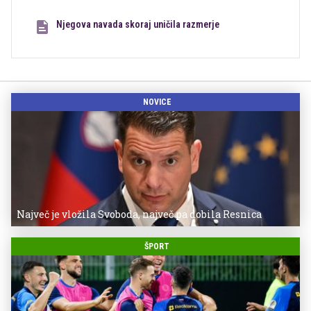
Njegova navada skoraj uničila razmerje
NOVICE
Največ je vložila Svoboda, največ pa dobila Resnica
ŠPORT