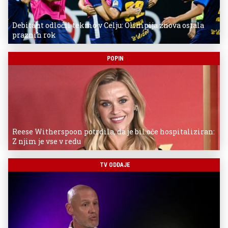
Debitant odločil tekmo v Celju: Olimpija znova ostala
praznih rok
POPIN
Reese Witherspoon potrdila, da je bil oče hospitaliziran:
Z njim je vse v redu
TV ODDAJE