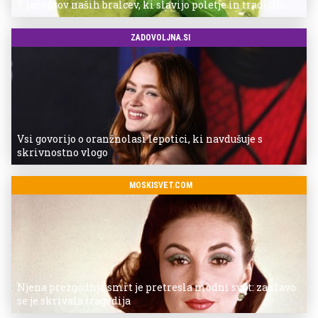
7 receptov naših bralcev, ki slavijo poletje in tradicijo
ZADOVOLJNA.SI
Vsi govorijo o oranžnolasi lepotici, ki navdušuje s
skrivnostno vlogo
MOSKISVET.COM
Njena prezgodnja smrt je pretresla modni svet: za slavo
se je skrivala tragedija