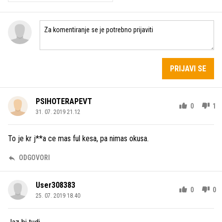
PRIJAVI SE
PSIHOTERAPEVT
0
1
31. 07. 2019 21.12
To je kr j**a ce mas ful kesa, pa nimas okusa.
ODGOVORI
User308383
0
0
25. 07. 2019 18.40