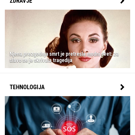
ZDRAVJE
Njena prezgodnja smrt je pretresla modni svet: za
slavo se je skrivala tragedija
TEHNOLOGIJA