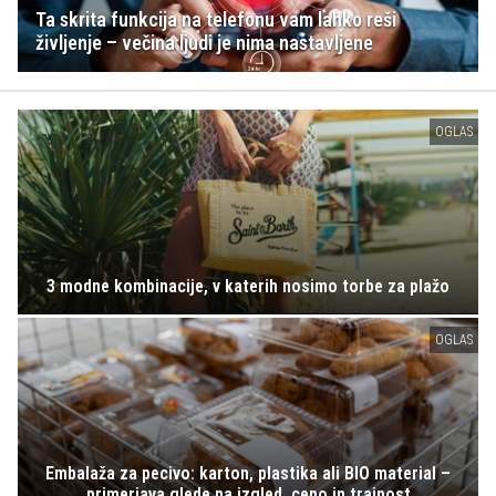
Ta skrita funkcija na telefonu vam lahko reši
življenje – večina ljudi je nima nastavljene
OGLAS
3 modne kombinacije, v katerih nosimo torbe za plažo
OGLAS
Embalaža za pecivo: karton, plastika ali BIO material –
primerjava glede na izgled, ceno in trajnost