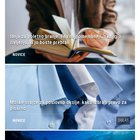
Ideja za poletno branje: Ena najpomembnejših knjig o
življenju, ki jo boste prebrali
NOVICE
Moške srajce za poslovno okolje: kako izbrati pravo za
pisarno
OGLAS
NOVICE