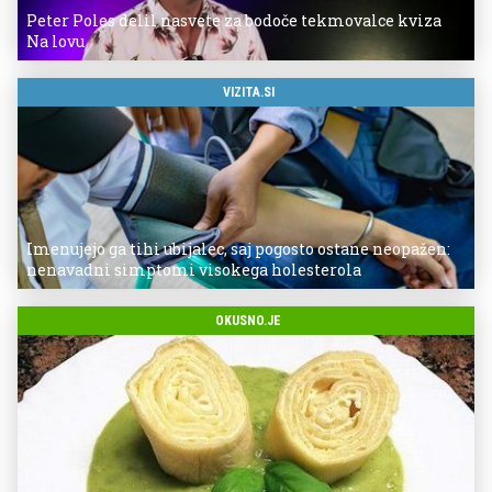
Peter Poles delil nasvete za bodoče tekmovalce kviza
Na lovu
VIZITA.SI
Imenujejo ga tihi ubijalec, saj pogosto ostane neopažen:
nenavadni simptomi visokega holesterola
OKUSNO.JE