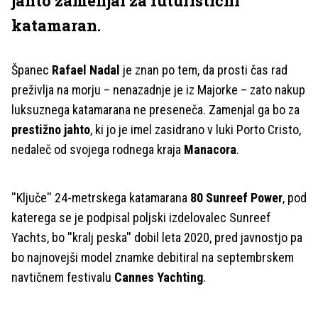
jahto zamenjal za futuristični
katamaran.
Španec
Rafael Nadal
je znan po tem, da prosti čas rad
preživlja na morju – nenazadnje je iz Majorke – zato nakup
luksuznega katamarana ne preseneča. Zamenjal ga bo za
prestižno jahto
, ki jo je imel zasidrano v luki Porto Cristo,
nedaleč od svojega rodnega kraja
Manacora
.
''Ključe'' 24-metrskega katamarana
80 Sunreef Power
, pod
katerega se je podpisal poljski izdelovalec Sunreef
Yachts, bo ''kralj peska'' dobil leta 2020, pred javnostjo pa
bo najnovejši model znamke debitiral na septembrskem
navtičnem festivalu
Cannes Yachting
.