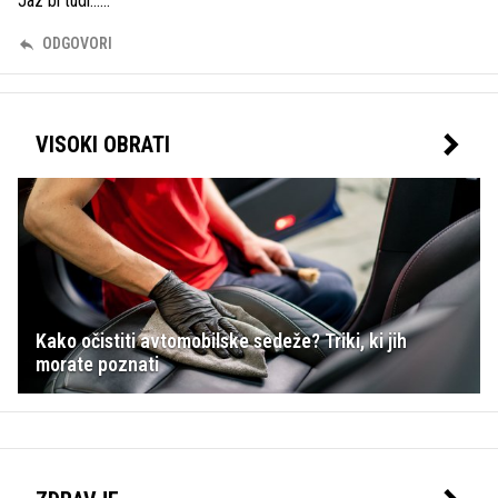
Jaz bi tudi......
ODGOVORI
VISOKI OBRATI
Kako očistiti avtomobilske sedeže? Triki, ki jih
morate poznati