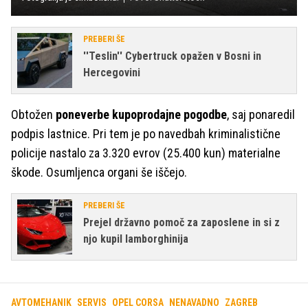
PREBERI ŠE
''Teslin'' Cybertruck opažen v Bosni in
Hercegovini
Obtožen
poneverbe kupoprodajne pogodbe
, saj ponaredil
podpis lastnice. Pri tem je po navedbah kriminalistične
policije nastalo za 3.320 evrov (25.400 kun) materialne
škode. Osumljenca organi še iščejo.
PREBERI ŠE
Prejel državno pomoč za zaposlene in si z
njo kupil lamborghinija
AVTOMEHANIK
SERVIS
OPEL CORSA
NENAVADNO
ZAGREB