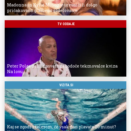
Madonna in Kylie Minogue uresničili dolgo
pričakovano glasbeno sodelovanje
TV ODDAJE
Peter Poles delil nasvete za bodoče tekmovalce kviza
Na lovu
VIZITA.SI
Kaj se zgodi s telesom, če vsak dan plavate 20 minut?