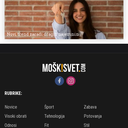
Novi trend zaradi dragih najemnin
RUBRIKE:
Novice
Šport
Zabava
Visoki obrati
Tehnologija
Potovanja
Odnosi
Fit
Stil