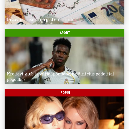
Državna srebrnina pod eno streho?
ŠPORT
Kraljevi klub izboljšal ponudbo, bo Vinicius podaljšal
pogodbo?
POPIN