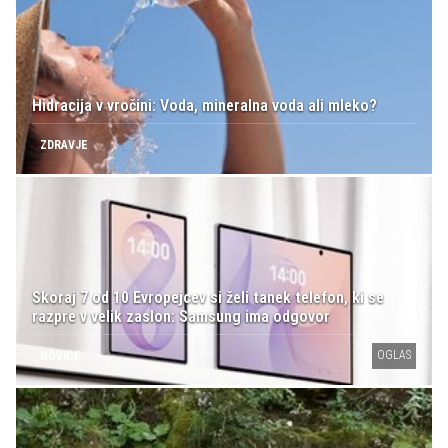
Hidracija v vročini: Voda, mineralna voda ali mleko?
ZDRAVJE
Skoraj 7 od 10 Evropejcev si želi tanek telefon, ki se
razpre v velik zaslon: Samsung ima odgovor
OGLAS
NOVICE