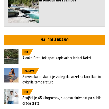
avtomobilska realnost
NAJBOLJ BRANO
FIT
Alenka Bratušek spet zaplavala v ledeni Kokri
ZABAVA
Slovenska pevka si je zategnila vozel na kopalkah in
dvignila temperaturo
FIT
Shujšal je 45 kilogramov, njegova skrivnost pa ni bila
draga dieta