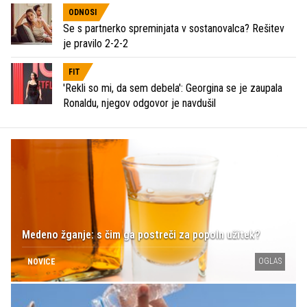
ODNOSI
Se s partnerko spreminjata v sostanovalca? Rešitev
je pravilo 2-2-2
FIT
'Rekli so mi, da sem debela': Georgina se je zaupala
Ronaldu, njegov odgovor je navdušil
Medeno žganje: s čim ga postreči za popoln užitek?
OGLAS
NOVICE