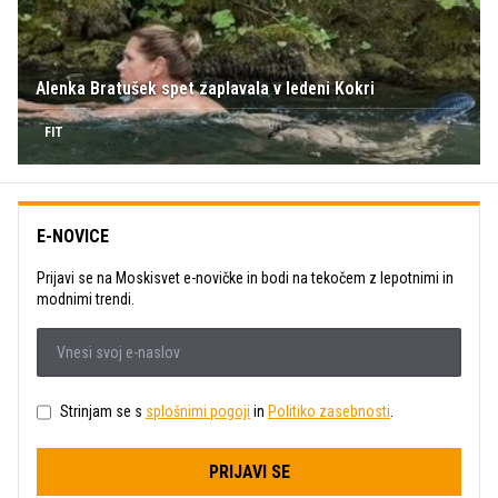
Alenka Bratušek spet zaplavala v ledeni Kokri
FIT
E-NOVICE
Prijavi se na Moskisvet e-novičke in bodi na tekočem z lepotnimi in
modnimi trendi.
Strinjam se s
splošnimi pogoji
in
Politiko zasebnosti
.
PRIJAVI SE