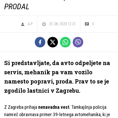
PRODAL
A.P.
25. 08. 2020 12.31
0
Si predstavljate, da avto odpeljete na
servis, mehanik pa vam vozilo
namesto popravi, proda. Prav to se je
zgodilo lastnici v Zagrebu.
Z Zagreba prihaja
nenavadna vest
. Tamkajšnja policija
namreč obravnava primer 39-letnega avtomehanika, ki je