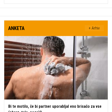
ANKETA
+ Arhiv
Bi te motilo, če bi partner uporabljal eno brisačo za vse