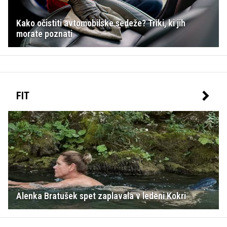
Kako očistiti avtomobilske sedeže? Triki, ki jih
morate poznati
FIT
Alenka Bratušek spet zaplavala v ledeni Kokri