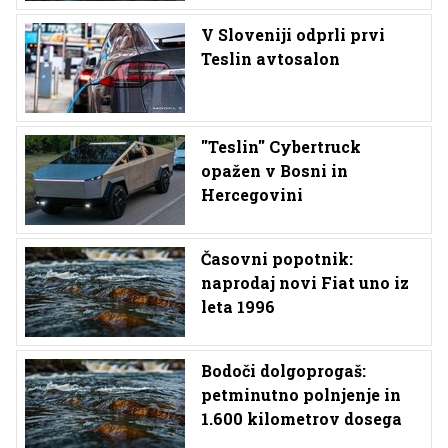
V Sloveniji odprli prvi
Teslin avtosalon
''Teslin'' Cybertruck
opažen v Bosni in
Hercegovini
Časovni popotnik:
naprodaj novi Fiat uno iz
leta 1996
Bodoči dolgoprogaš:
petminutno polnjenje in
1.600 kilometrov dosega