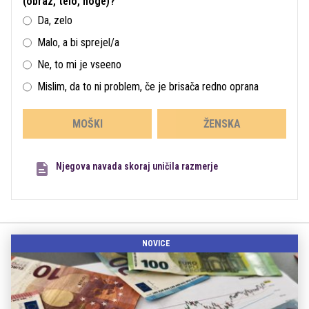
(obraz, telo, noge)?
Da, zelo
Malo, a bi sprejel/a
Ne, to mi je vseeno
Mislim, da to ni problem, če je brisača redno oprana
MOŠKI
ŽENSKA
Njegova navada skoraj uničila razmerje
NOVICE