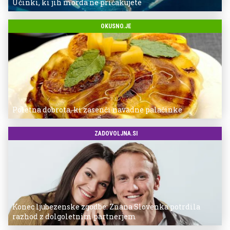
Učinki, ki jih morda ne pričakujete
OKUSNO.JE
Poletna dobrota, ki zasenči navadne palačinke
ZADOVOLJNA.SI
Konec ljubezenske zgodbe: Znana Slovenka potrdila
razhod z dolgoletnim partnerjem