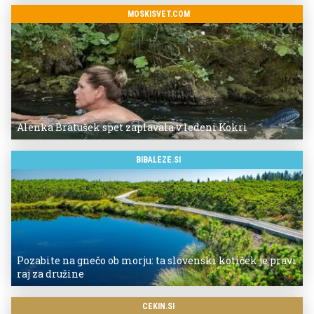
MOSKISVET.COM
Alenka Bratušek spet zaplavala v ledeni Kokri
BIBALEZE.SI
Pozabite na gnečo ob morju: ta slovenski kotiček je pravi
raj za družine
CEKIN.SI