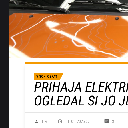
VISOKI OBRATI
PRIHAJA ELEKTR
OGLEDAL SI JO J
E.R.
31. 01. 2025 02.00
3