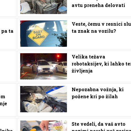
avtu preneha delovati
Veste, čemu v resnici slu
 pa ta
ta znak na vozilu?
Velika težava
robotaksijev, ki lahko te
življenja
Nepozabna vožnja, ki
om
požene kri po žilah
nje
Ste vedeli, da vaš avto
lnika
pozimi porabi več goriv