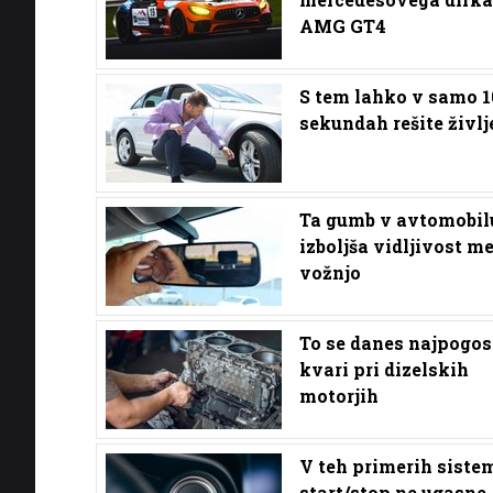
AMG GT4
S tem lahko v samo 1
sekundah rešite življ
Ta gumb v avtomobil
izboljša vidljivost m
vožnjo
To se danes najpogos
kvari pri dizelskih
motorjih
V teh primerih siste
start/stop ne ugasne