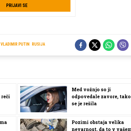
PRIJAVI SE
VLADIMIR PUTIN
RUSIJA
Med vožnjo so ji
reči
odpovedale zavore, tako
se je rešila
oma
Pozimi obstaja velika
nevarnost, da to v vaše