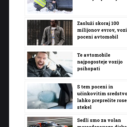
Zasluži skoraj 100
milijonov evrov, vozi
poceni avtomobil
Te avtomobile
najpogosteje vozijo
psihopati
S tem poceni in
učinkovitim sredstv
lahko preprečite rose
stekel
Sedli smo za volan
mercedesovega dirka