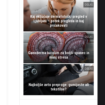
OGLAS
Kaj vključuje dermatološki pregled v
Ljubljani – potek pregleda in kaj
pričakovati
OGLAS
Ganoderma lucidum za boljši spanec in
manj stresa
OGLAS
Najboljše avto preproge: gumijaste ali
tekstilne?