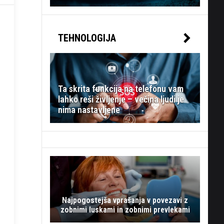
TEHNOLOGIJA
Ta skrita funkcija na telefonu vam
lahko reši življenje – večina ljudi je
nima nastavljene
Najpogostejša vprašanja v povezavi z
zobnimi luskami in zobnimi prevlekami