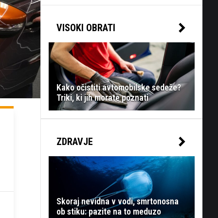
VISOKI OBRATI
Kako očistiti avtomobilske sedeže?
Triki, ki jih morate poznati
ZDRAVJE
Skoraj nevidna v vodi, smrtonosna
ob stiku: pazite na to meduzo