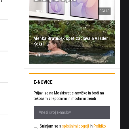
OGLAS
NOVICE
Alenka Bratušek spet zaplavala v ledeni
Kokri
FIT
E-NOVICE
Prijavi se na Moskisvet e-novičke in bodi na
tekočem z lepotnimi in modnimi trendi.
Strinjam se s
splošnimi pogoji
in
Politiko