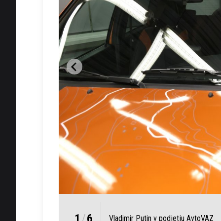
1
/
6
Vladimir Putin v podjetju AvtoVAZ