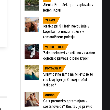
Alenka Bratušek spet zaplavala v
ledeni Kokri
ZABAVA
Igralka pri 51 letih navdušuje v
kopalkah: z možem uživa v
romantičnem poletju
VISOKI OBRATI
Zakaj nekateri vozniki na vzvratno
ogledalo privežejo belo krpo?
POTOVANJA
Skrivnostna jama na Mljetu: je to
res kraj, kjer je Odisej srečal
Kalipso?
ODNOSI
Se s partnerko spreminjata v
sostanovalca? Rešitev je pravilo
m