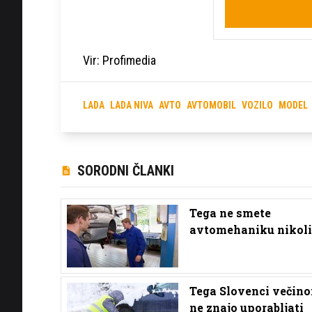
Vir: Profimedia
LADA
LADA NIVA
AVTO
AVTOMOBIL
VOZILO
MODEL
SORODNI ČLANKI
Tega ne smete
avtomehaniku nikoli 
Tega Slovenci večin
ne znajo uporabljati