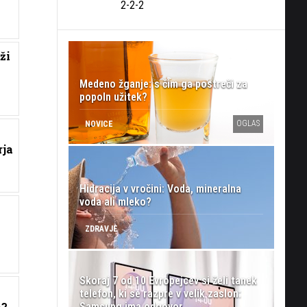
2-2-2
ži
Medeno žganje: s čim ga postreči za
popoln užitek?
OGLAS
NOVICE
rja
Hidracija v vročini: Voda, mineralna
voda ali mleko?
ZDRAVJE
Skoraj 7 od 10 Evropejcev si želi tanek
telefon, ki se razpre v velik zaslon:
a?
Samsung ima odgovor