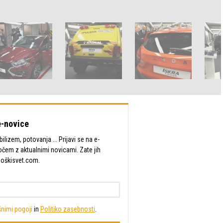
-novice
lizem, potovanja ... Prijavi se na e-
očem z aktualnimi novicami. Zate jih
Moškisvet.com.
nimi pogoji
in
Politiko zasebnosti
.