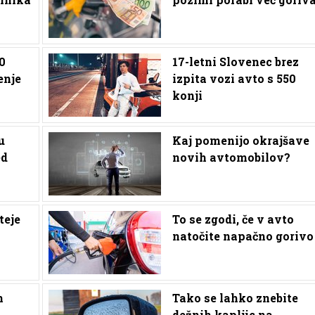
0
17-letni Slovenec brez
enje
izpita vozi avto s 550
konji
u
Kaj pomenijo okrajšave
ed
novih avtomobilov?
teje
To se zgodi, če v avto
natočite napačno gorivo
m
Tako se lahko znebite
dežnih kapljic na