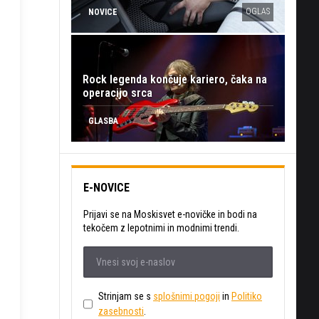
OGLAS
NOVICE
Rock legenda končuje kariero, čaka na
operacijo srca
GLASBA
E-NOVICE
Prijavi se na Moskisvet e-novičke in bodi na
tekočem z lepotnimi in modnimi trendi.
Strinjam se s
splošnimi pogoji
in
Politiko
zasebnosti
.