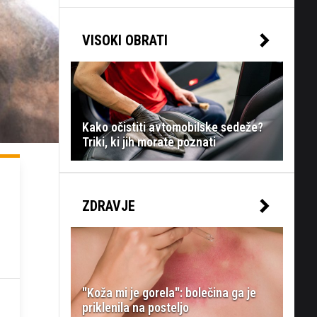
VISOKI OBRATI
Kako očistiti avtomobilske sedeže?
Triki, ki jih morate poznati
ZDRAVJE
"Koža mi je gorela": bolečina ga je
priklenila na posteljo