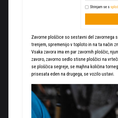
Strinjam se s
sploš
Zavorne ploščice so sestavni del zavornega sis
trenjem, spremenijo v toploto in na ta način zm
Vsaka zavora ima en par zavornih ploščic, njuni
zavoro, zavorno sedlo stisne ploščici na vrteči
se ploščica segreje, se majhna količina torneg
prisesata eden na drugega, se vozilo ustavi.