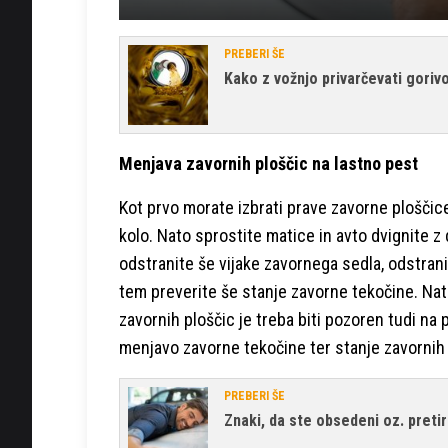
PREBERI ŠE
Kako z vožnjo privarčevati goriv
Menjava zavornih ploščic na lastno pest
Kot prvo morate izbrati prave zavorne ploščic
kolo. Nato sprostite matice in avto dvignite z 
odstranite še vijake zavornega sedla, odstran
tem preverite še stanje zavorne tekočine. N
zavornih ploščic je treba biti pozoren tudi na
menjavo zavorne tekočine ter stanje zavornih d
PREBERI ŠE
Znaki, da ste obsedeni oz. preti