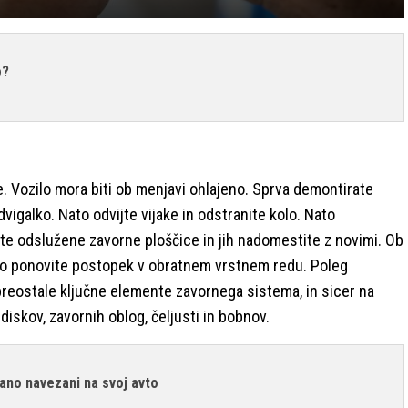
o?
e. Vozilo mora biti ob menjavi ohlajeno. Sprva demontirate
dvigalko. Nato odvijte vijake in odstranite kolo. Nato
ite odslužene zavorne ploščice in jih nadomestite z novimi. Ob
ato ponovite postopek v obratnem vrstnem redu. Poleg
 preostale ključne elemente zavornega sistema, in sicer na
iskov, zavornih oblog, čeljusti in bobnov.
rano navezani na svoj avto