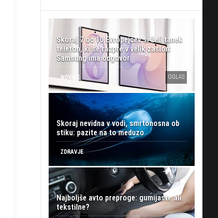
Skoraj 7 od 10 Evropejcev si želi tanek
telefon, ki se razpre v velik zaslon:
Samsung ima odgovor
OGLAS
NOVICE
Skoraj nevidna v vodi, smrtonosna ob
stiku: pazite na to meduzo
ZDRAVJE
Najboljše avto preproge: gumijaste ali
tekstilne?