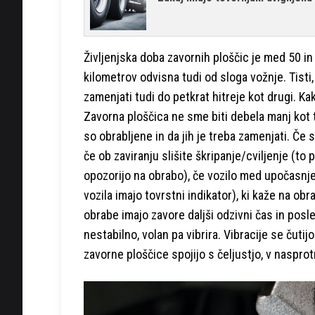
Življenjska doba zavornih ploščic je med 50 in
kilometrov odvisna tudi od sloga vožnje. Tisti
zamenjati tudi do petkrat hitreje kot drugi. K
Zavorna ploščica ne sme biti debela manj kot tr
so obrabljene in da jih je treba zamenjati. Če
če ob zaviranju slišite škripanje/cviljenje (to 
opozorijo na obrabo), če vozilo med upočasnje
vozila imajo tovrstni indikator), ki kaže na ob
obrabe imajo zavore daljši odzivni čas in posle
nestabilno, volan pa vibrira. Vibracije se čuti
zavorne ploščice spojijo s čeljustjo, v naspro