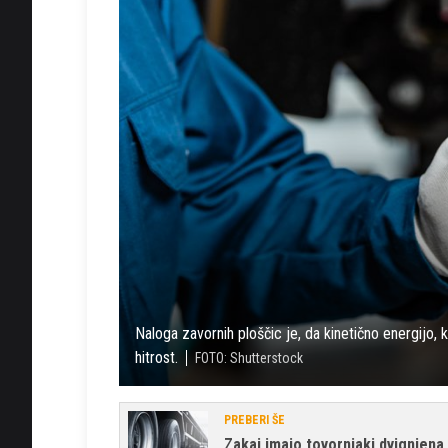
Naloga zavornih ploščic je, da kinetično energijo, 
hitrost.
FOTO: Shutterstock
PREBERI ŠE
Zakaj imajo tovornjaki dvignjena