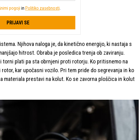
nimi pogoji
in
Politiko zasebnosti
.
PRIJAVI SE
tema. Njihova naloga je, da kinetično energijo, ki nastaja s
anjšajo hitrost. Obraba je posledica trenja ob zaviranju.
 torni plati pa sta obrnjeni proti rotorju. Ko pritisnemo na
 rotor, kar upočasni vozilo. Pri tem pride do segrevanja in ko
a materiala prestavi na kolut. Ko se zavorna ploščica in kolut