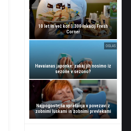
10 let in več kot 1.300 lokacij Fresh
Corner
OGLAS
Havaianas japonke: zakaj jih nosimo iz
sezone v sezono?
Najpogostejša vprašanja v povezavi z
zobnimi luskami in zobnimi prevlekami