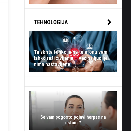
TEHNOLOGIJA
Ta skrita funkcija na telefonu vam
lahko reši življenje – večina ljudi je
nima nastavljene
Se vam pogosto pojavi herpes na
ustnici?