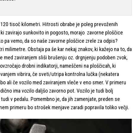
 120 tisoč kilometri. Hitrosti obrabe je poleg prevoženih
, ki zavirajo sunkovito in pogosto, morajo zavorne ploščice
ako pa vemo, da so naše zavorne ploščice zrele za odpis?
i milimetre. Obstaja pa še kar nekaj znakov, ki kažejo na to, da
 se med zaviranjem sliši brušenju oz. drgnjenju podoben zvok,
povzročajo drobni indikatorji, nameščeni na ploščicah, ki
vanjem vibrira, če sveti/utripa kontrolna lučka (nekatera
rabo ali če vozilo med zaviranjem vleče v eno smer. V primeru
dično ima vozilo daljšo zavorno pot. Vozilo je tudi bolj
jo tudi v pedalu. Pomembno je, da jih zamenjate, preden se
tnem primeru bo strošek menjave zaradi popravila toliko večji.