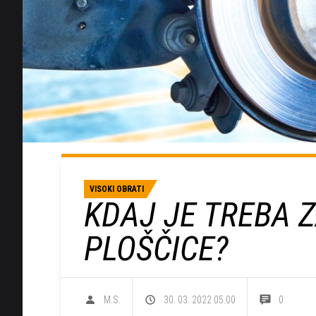
VISOKI OBRATI
KDAJ JE TREBA 
PLOŠČICE?
M.S.
30. 03. 2022 05.00
0