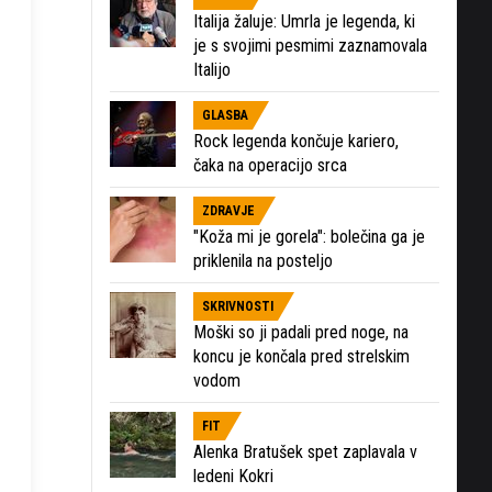
Italija žaluje: Umrla je legenda, ki
je s svojimi pesmimi zaznamovala
Italijo
GLASBA
Rock legenda končuje kariero,
čaka na operacijo srca
ZDRAVJE
"Koža mi je gorela": bolečina ga je
priklenila na posteljo
SKRIVNOSTI
Moški so ji padali pred noge, na
koncu je končala pred strelskim
vodom
FIT
Alenka Bratušek spet zaplavala v
ledeni Kokri