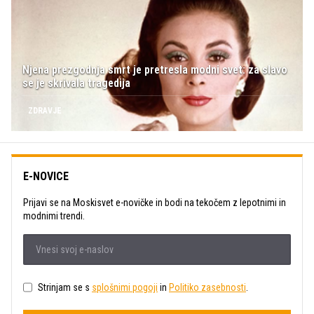
Njena prezgodnja smrt je pretresla modni svet: za slavo
se je skrivala tragedija
ZDRAVJE
E-NOVICE
Prijavi se na Moskisvet e-novičke in bodi na tekočem z lepotnimi in
modnimi trendi.
Strinjam se s
splošnimi pogoji
in
Politiko zasebnosti
.