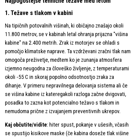
Najpogostejše tehnične težave med letom
1. Težave s tlakom v kabini
Na tipičnih potovalnih višinah, ki običajno znašajo okoli
11.800 metrov, se v kabinah letal ohranja prijazna "višina
kabine" na 2.400 metrih. Zrak iz motorjev se ohladi s
pomočjo klimatske naprave. Ta vzdrževani zračni tlak nam
omogoča preživetje, medtem ko je zunanja atmosfera
izjemno neugodna za človeško življenje, z temperaturami
okoli -55 C in skoraj popolno odsotnostjo zraka za
dihanje. V primeru nepravilnega delovanja sistema ali če
se višina kabine iz kateregakoli razloga začne dvigovati,
posadka to zazna kot potencialno težavo s tlakom in
nemudoma prične z izvajanjem preventivnih ukrepov.
Kaj občutite/vidite
: hiter spust, pokanje v ušesih, včasih
se spustijo kisikove maske (če kabina doseže tlak višine