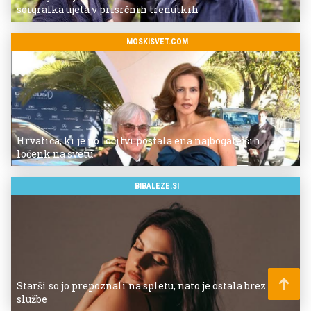
soigralka ujeta v prisrčnih trenutkih
MOSKISVET.COM
Hrvatica, ki je po ločitvi postala ena najbogatejših
ločenk na svetu
BIBALEZE.SI
Starši so jo prepoznali na spletu, nato je ostala brez
službe