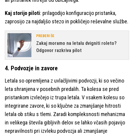
Kaj storijo piloti
: prilagodijo konfiguracijo pristanka,
zaprosijo za najdaljšo stezo in pokličejo reševalne službe.
PREBERI ŠE
Zakaj moramo na letalu dvigniti roleto?
Odgovor razkriva pilot
4. Podvozje in zavore
Letala so opremljena z uvlačljivimi podvozji, ki so večino
leta shranjena v posebnih predalih. Ta kolesa se pred
pristankom izvlečejo iz trupa letala. V vsakem kolesu so
integrirane zavore, ki so ključne za zmanjšanje hitrosti
letala ob stiku s tlemi. Zaradi kompleksnosti mehanizma
in velikega števila gibljivih delov se lahko včasih pojavijo
nepravilnosti pri izvleku podvozja ali zmanjšanje