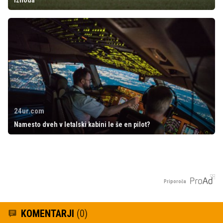
izhoda'
24ur.com
Namesto dveh v letalski kabini le še en pilot?
Priporoča
KOMENTARJI
(0)