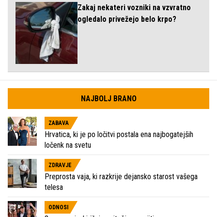
Zakaj nekateri vozniki na vzvratno
ogledalo privežejo belo krpo?
NAJBOLJ BRANO
ZABAVA
Hrvatica, ki je po ločitvi postala ena najbogatejših
ločenk na svetu
ZDRAVJE
Preprosta vaja, ki razkrije dejansko starost vašega
telesa
ODNOSI