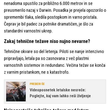
nenadoma spustilo za približno 6.000 metrov in se
preusmerilo nazaj v Darwin. Posadka je prejela opozorilo o
spremembi tlaka, sledila postopkom in varno pristala.
Čeprav je bil padec za potnike dramatičen, je šlo za
standardni varnostni ukrep.
Zakaj tehnične težave niso nujno nevarne?
Tehnične okvare so del letenja. Piloti se nanje intenzivno
pripravljajo, letala pa so zasnovana z več plastmi
varnostnih sistemov in redundanc. Večina težav se konča
z varnim pristankom, ne s katastrofo.
PREBERI ŠE
Videoposnetek letalske nesreče:
Poglejte, kaj vam lahko reši življenje