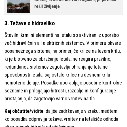
rešil življenje
3. Težave s hidravliko
Številni krmilni elementi na letalu so aktivirani z uporabo
več hidravličnih ali električnih sistemov. V primeru okvare
posameznega sistema, na primer, če krilce na levem krilu,
ki je bistveno za obračanje letala, ne reagira pravilno,
redundanca sistemov zagotavlja ohranjanje letalne
sposobnosti letala, saj ostalo krilce na desnem krilu
nemoteno deluje. Posadke uporabljajo posebne kontrolne
sezname in prilagajajo hitrosti, razdalje in konfiguracije
pristajanja, da zagotovijo varno vrnitev na tla.
Kaj občutite/vidite
: daljše zadrževanje v zraku, medtem
ko posadka odpravlja težave, vrnitev na letališče odhoda
ali pristanek hitrejši od običajnega.