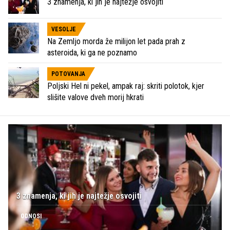
3 znamenja, ki jih je najtežje osvojiti
VESOLJE
Na Zemljo morda že milijon let pada prah z
asteroida, ki ga ne poznamo
POTOVANJA
Poljski Hel ni pekel, ampak raj: skriti polotok, kjer
slišite valove dveh morij hkrati
3 znamenja, ki jih je najtežje osvojiti
ODNOSI