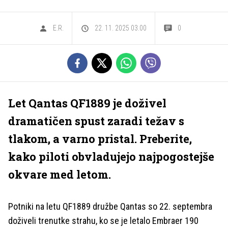
E.R.
22. 11. 2025 03.00
0
Let Qantas QF1889 je doživel
dramatičen spust zaradi težav s
tlakom, a varno pristal. Preberite,
kako piloti obvladujejo najpogostejše
okvare med letom.
Potniki na letu QF1889 družbe Qantas so 22. septembra
doživeli trenutke strahu, ko se je letalo Embraer 190