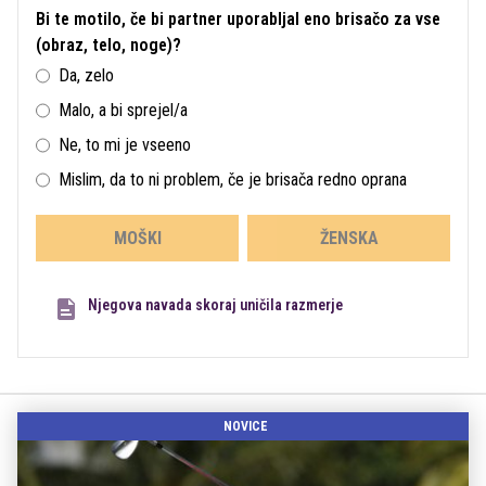
Bi te motilo, če bi partner uporabljal eno brisačo za vse
(obraz, telo, noge)?
Da, zelo
Malo, a bi sprejel/a
Ne, to mi je vseeno
Mislim, da to ni problem, če je brisača redno oprana
MOŠKI
ŽENSKA
Njegova navada skoraj uničila razmerje
NOVICE