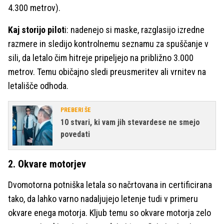
4.300 metrov).
Kaj storijo pilot
i: nadenejo si maske, razglasijo izredne
razmere in sledijo kontrolnemu seznamu za spuščanje v
sili, da letalo čim hitreje pripeljejo na približno 3.000
metrov. Temu običajno sledi preusmeritev ali vrnitev na
letališče odhoda.
PREBERI ŠE
10 stvari, ki vam jih stevardese ne smejo
povedati
2. Okvare motorjev
Dvomotorna potniška letala so načrtovana in certificirana
tako, da lahko varno nadaljujejo letenje tudi v primeru
okvare enega motorja. Kljub temu so okvare motorja zelo