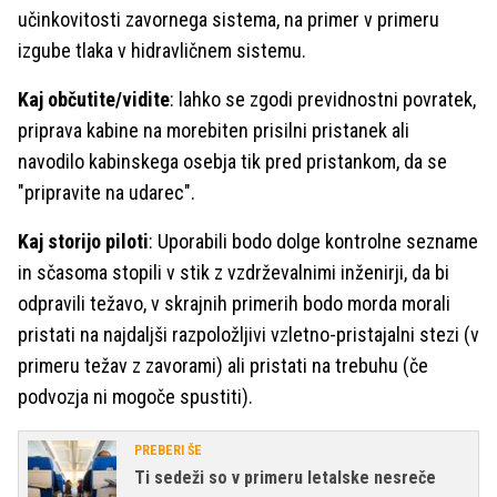
učinkovitosti zavornega sistema, na primer v primeru
izgube tlaka v hidravličnem sistemu.
Kaj občutite/vidite
: lahko se zgodi previdnostni povratek,
priprava kabine na morebiten prisilni pristanek ali
navodilo kabinskega osebja tik pred pristankom, da se
"pripravite na udarec".
Kaj storijo piloti
: Uporabili bodo dolge kontrolne sezname
in sčasoma stopili v stik z vzdrževalnimi inženirji, da bi
odpravili težavo, v skrajnih primerih bodo morda morali
pristati na najdaljši razpoložljivi vzletno-pristajalni stezi (v
primeru težav z zavorami) ali pristati na trebuhu (če
podvozja ni mogoče spustiti).
PREBERI ŠE
Ti sedeži so v primeru letalske nesreče