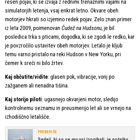
resen pojav, ki se izvaja z rednimi trenažnimi vajami na
simulatorjih letenja, vsaj enkrat letno. Okvare obeh
motorjev hkrati so izjemno redek pojav. Zelo znan primer
iz leta 2009, poimenovan
Čudež na Hudsonu
, je bil
posledica trka s pticami, dogodka, ki se zgodi le redko, kar
je povzročilo ustavitev obeh motorjev. Letalo je kljub
temu varno pristalo na reki Hudson v New Yorku, pri
čemer k sreči ni bilo žrtev.
Kaj občutite/vidite
: glasen pok, vibracije, vonj po
zažganem ali nenadna tišina.
Kaj storijo piloti
: ugasnejo okvarjeni motor, sledijo
kontrolnemu seznamu in preusmerijo let ali se vrnejo na
izhodiščno letališče.
PREBERI ŠE
Sedež, ki so se mu vsi izogibali, je potniku