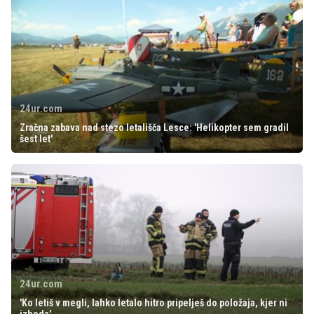
24ur.com
Zračna zabava nad stezo letališča Lesce: 'Helikopter sem gradil
šest let'
24ur.com
'Ko letiš v megli, lahko letalo hitro pripelješ do položaja, kjer ni