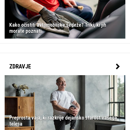
Kako očistiti avtomobilske sedeže? Triki, ki jih
morate poznati
ZDRAVJE
Preprosta vaja, ki razkrije dejansko starost vašega
telesa