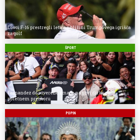
Lovci F-16 prestregli letali v bližini Trumpovega igrišča
za golf
ŠPORT
Fernandez do suverene zmage na prvi dirki po
poletnem premoru
POPIN