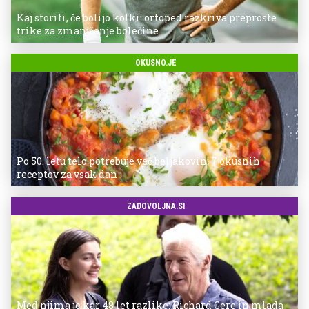
Kaj storiti, če bolijo kolki: ortoped razkriva preproste
trike za zmanjšanje bolečine
OKUSNO.JE
Po 50. letu telo potrebuje več beljakovin: 7 okusnih
receptov za vsak dan
ZADOVOLJNA.SI
Med njima je kar 48 let razlike: Richard Gere in mlada