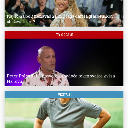
Kaj so najbolj nenavadna in draga darila glasbenikov
oboževalcem?
TV ODDAJE
Peter Poles delil nasvete za bodoče tekmovalce kviza
Na lovu
VIZITA.SI