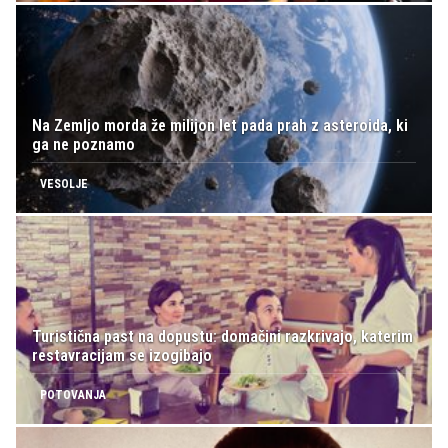
Na Zemljo morda že milijon let pada prah z asteroida, ki
ga ne poznamo
VESOLJE
Turistična past na dopustu: domačini razkrivajo, katerim
restavracijam se izogibajo
POTOVANJA