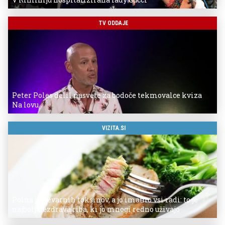
TV ODDAJE
Peter Poles delil nasvete za bodoče tekmovalce kviza
Na lovu
VIZITA.SI
Polna je nevarnih toksinov, a jo imamo vsi radi: to je
najbolj nezdrava riba, ki jo mnogi redno uživajo