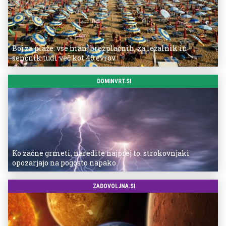
Boj za plaže: vse manj brezplačnih, za ležalnik in
senčnik tudi več kot 40 evrov
DOMINVRT.SI
Ko začne grmeti, naredite najprej to: strokovnjaki
opozarjajo na pogosto napako
ZADOVOLJNA.SI