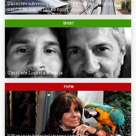
Ukinitev subvencij za električna vozila? 'To bi bilo
najslabše, kar se lahko zgodi'
ŠPORT
Umrl oče Lionela Messija
POPIN
V Riminiju hospitalizirana lady Gucci