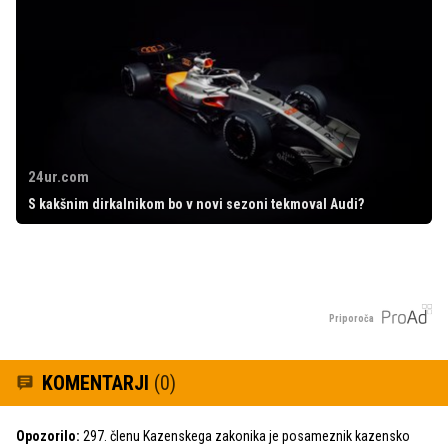
24ur.com
S kakšnim dirkalnikom bo v novi sezoni tekmoval Audi?
Priporoča
KOMENTARJI
(0)
Opozorilo:
297. členu Kazenskega zakonika je posameznik kazensko