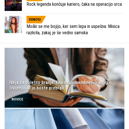
Rock legenda končuje kariero, čaka na operacijo srca
ODNOSI
Moški se me bojijo, ker sem lepa in uspešna: Misica
razkrila, zakaj je še vedno samska
Ideja za poletno branje: Ena najpomembnejših knjig o
življenju, ki jo boste prebrali
NOVICE