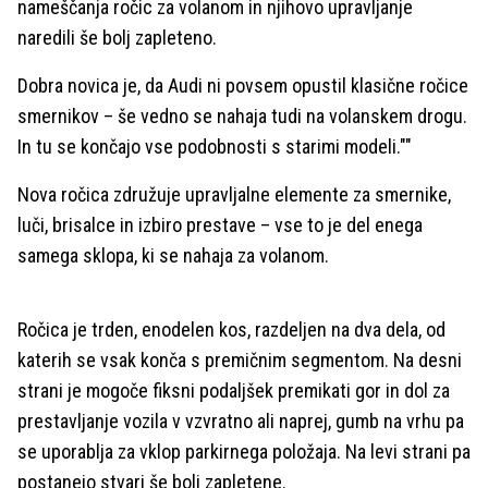
nameščanja ročic za volanom in njihovo upravljanje
naredili še bolj zapleteno.
Dobra novica je, da Audi ni povsem opustil klasične ročice
smernikov – še vedno se nahaja tudi na volanskem drogu.
In tu se končajo vse podobnosti s starimi modeli.""
Nova ročica združuje upravljalne elemente za smernike,
luči, brisalce in izbiro prestave – vse to je del enega
samega sklopa, ki se nahaja za volanom.
Ročica je trden, enodelen kos, razdeljen na dva dela, od
katerih se vsak konča s premičnim segmentom. Na desni
strani je mogoče fiksni podaljšek premikati gor in dol za
prestavljanje vozila v vzvratno ali naprej, gumb na vrhu pa
se uporablja za vklop parkirnega položaja. Na levi strani pa
postanejo stvari še bolj zapletene.