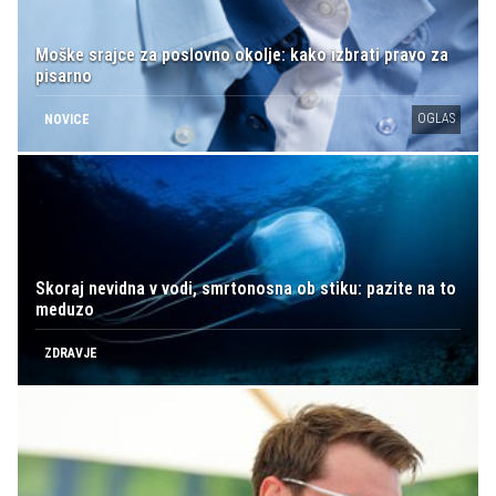
Moške srajce za poslovno okolje: kako izbrati pravo za
pisarno
OGLAS
NOVICE
Skoraj nevidna v vodi, smrtonosna ob stiku: pazite na to
meduzo
ZDRAVJE