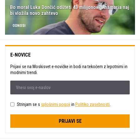
Bo moral Luka Dončić odšteti 43 milijonov? Anamaria naj
bi vložila novo zahtevo
ODNOSI
E-NOVICE
Prijavi se na Moskisvet e-novičke in bodi na tekočem z lepotnimi in
modnimi trendi.
Strinjam se s
splošnimi pogoji
in
Politiko zasebnosti
.
PRIJAVI SE