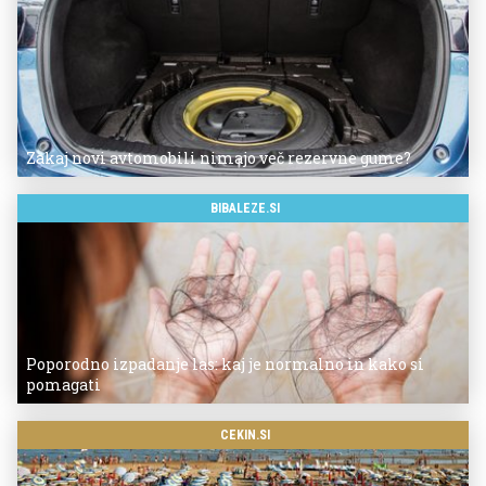
Zakaj novi avtomobili nimajo več rezervne gume?
BIBALEZE.SI
Poporodno izpadanje las: kaj je normalno in kako si
pomagati
CEKIN.SI