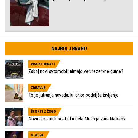
NAJBOLJ BRANO
VISOKI OBRATI
Zakaj novi avtomobili nimajo več rezervne gume?
ZDRAVJE
To je jutranja navada, ki lahko podaljša življenje
ŠPORTI Z ŽOGO
Novica o smrti očeta Lionela Messija zanetila kaos
GLASBA