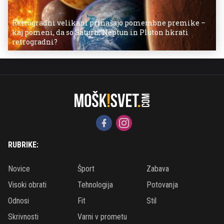
Retrogradni velikani prinašajo pomembne premike –
kaj pomeni, da so Saturn, Neptun in Pluton hkrati
retrogradni?
RUBRIKE:
Novice
Šport
Zabava
Visoki obrati
Tehnologija
Potovanja
Odnosi
Fit
Stil
Skrivnosti
Varni v prometu