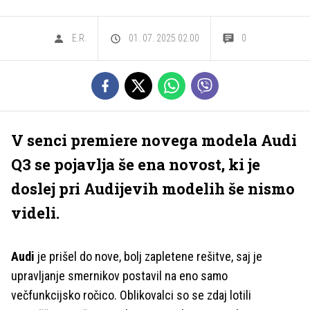
E.R.
01. 07. 2025 02.00
0
V senci premiere novega modela Audi
Q3 se pojavlja še ena novost, ki je
doslej pri Audijevih modelih še nismo
videli.
Audi
je prišel do nove, bolj zapletene rešitve, saj je
upravljanje smernikov postavil na eno samo
večfunkcijsko ročico. Oblikovalci so se zdaj lotili