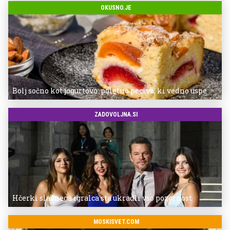
OKUSNO.JE
Bolj sočno kot jogurtovo: poletno pecivo, ki vedno uspe
ZADOVOLJNA.SI
Hčerki slavnega igralca sta ukradli vso pozornost
MOSKISVET.COM