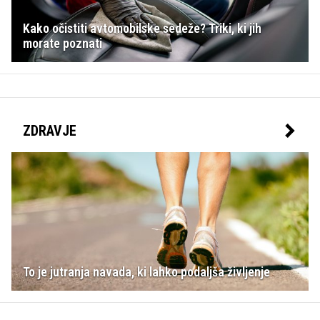
Kako očistiti avtomobilske sedeže? Triki, ki jih
morate poznati
ZDRAVJE
To je jutranja navada, ki lahko podaljša življenje