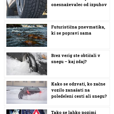
onesnaževalec od izpuhov
Futuristična pnevmatika,
ki se popravi sama
Brez verig ste obtičali v
snegu – kaj zdaj?
Kako se odzvati, ko začne
vozilo zanašati na
poledeleni cesti ali snegu?
Tako se lahko pozimi