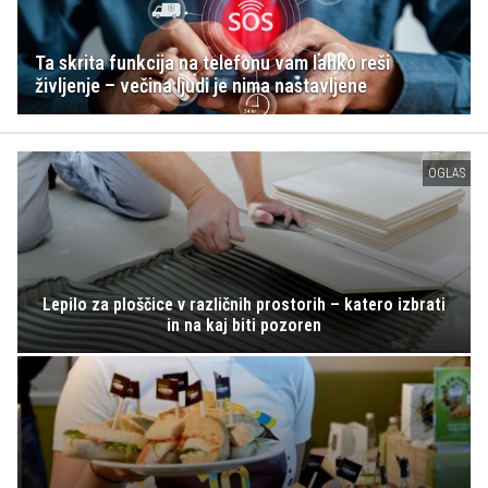
Ta skrita funkcija na telefonu vam lahko reši
življenje – večina ljudi je nima nastavljene
OGLAS
Lepilo za ploščice v različnih prostorih – katero izbrati
in na kaj biti pozoren