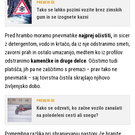
PREBERI ŠE
Tako se lahko pozimi vozite brez zimskih
gum in se izognete kazni
Pred hrambo moramo pnevmatike
najprej očistiti,
in sicer
z detergentom, vodo in krtačo, da iz nje odstranimo smeti,
zavorni prah in ostalo umazanijo, medtem ko iz profilov
odstranimo
kamenčke in druge delce
. Očistimo tudi
platišča, jih pa ne zaščitimo s premazi – prav tako ne
pnevmatik – saj tovrstna čistila skrajšajo njihovo
življenjsko dobo.
PREBERI ŠE
Kako se odzvati, ko začne vozilo zanašati
na poledeleni cesti ali snegu?
Pomembna razlika pri shranjevanju nastopi, če hranite