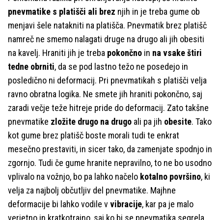
pnevmatike s platišči ali brez
njih in je treba gume ob
menjavi šele natakniti na platišča. Pnevmatik brez platišč
namreč ne smemo nalagati druge na drugo ali jih obesiti
na kavelj. Hraniti jih je treba
pokončno
in
na vsake štiri
tedne obrniti
, da se pod lastno težo ne posedejo in
posledično ni deformacij. Pri pnevmatikah s platišči velja
ravno obratna logika. Ne smete jih hraniti pokončno, saj
zaradi večje teže hitreje pride do deformacij. Zato takšne
pnevmatike
zložite drugo na drugo
ali pa jih
obesite
. Tako
kot gume brez platišč boste morali tudi te enkrat
mesečno prestaviti, in sicer tako, da zamenjate spodnjo in
zgornjo. Tudi če gume hranite nepravilno, to ne bo usodno
vplivalo na vožnjo, bo pa lahko načelo
kotalno površino
, ki
velja za najbolj občutljiv del pnevmatike. Majhne
deformacije bi lahko vodile v
vibracije
, kar pa je malo
verjetno in kratkotrajno, saj ko bi se pnevmatika segrela,