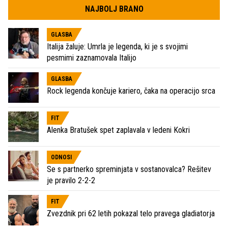
NAJBOLJ BRANO
GLASBA
Italija žaluje: Umrla je legenda, ki je s svojimi
pesmimi zaznamovala Italijo
GLASBA
Rock legenda končuje kariero, čaka na operacijo srca
FIT
Alenka Bratušek spet zaplavala v ledeni Kokri
ODNOSI
Se s partnerko spreminjata v sostanovalca? Rešitev
je pravilo 2-2-2
FIT
Zvezdnik pri 62 letih pokazal telo pravega gladiatorja