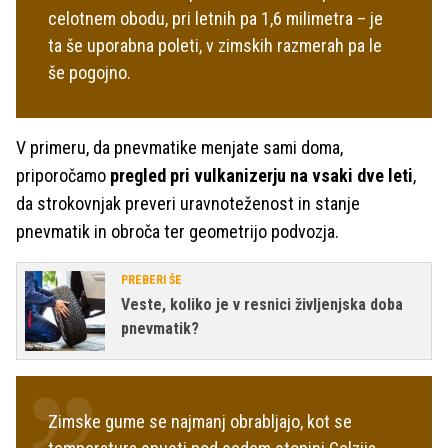
celotnem obodu, pri letnih pa 1,6 milimetra – je
ta še uporabna poleti, v zimskih razmerah pa le
še pogojno.
V primeru, da pnevmatike menjate sami doma,
priporočamo
pregled pri vulkanizerju na vsaki dve leti
,
da strokovnjak preveri uravnoteženost in stanje
pnevmatik in obroča ter geometrijo podvozja.
PREBERI ŠE
Veste, koliko je v resnici življenjska doba
pnevmatik?
Zimske gume se najmanj obrabljajo, kot se