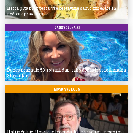
Hitra pita brez testa: vse sestavine samo zmešate in
pečica opravi ostalo
ZADOVOLJNA.SI
Danes praznuje 53. rojstni dan, tako dobro je videti znana
Slovenka
MOSKISVET.COM
Italija žaluje: Umrla je legenda, ki je s svojimi pesmimi