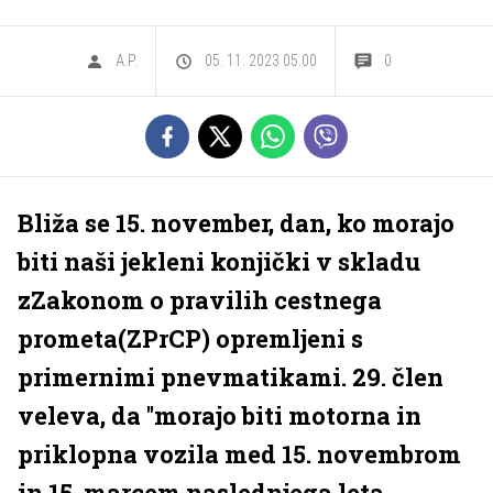
A.P.
05. 11. 2023 05.00
0
Bliža se 15. november, dan, ko morajo
biti naši jekleni konjički v skladu
zZakonom o pravilih cestnega
prometa(ZPrCP) opremljeni s
primernimi pnevmatikami. 29. člen
veleva, da ''morajo biti motorna in
priklopna vozila med 15. novembrom
in 15. marcem naslednjega leta