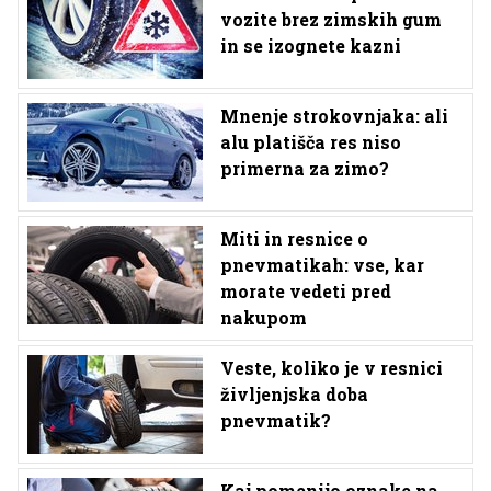
vozite brez zimskih gum
in se izognete kazni
Mnenje strokovnjaka: ali
alu platišča res niso
primerna za zimo?
Miti in resnice o
pnevmatikah: vse, kar
morate vedeti pred
nakupom
Veste, koliko je v resnici
življenjska doba
pnevmatik?
Kaj pomenijo oznake na