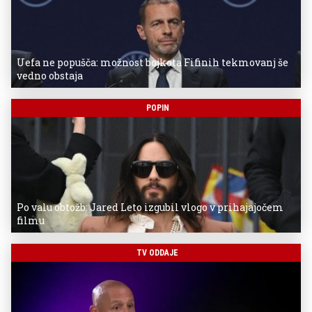
Uefa ne popušča: možnost bojkota Fifinih tekmovanj še
vedno obstaja
POPIN
Po valu obtožb: Jared Leto izgubil vlogo v prihajajočem
filmu
TV ODDAJE