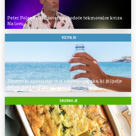
Peter Poles delil nasvete za bodoče tekmovalce kviza
Na lovu
VIZITA.SI
Zdravniki opozarjajo: to je največja napaka, ki jo ljudje
delajo med vročino
OKUSNO.JE