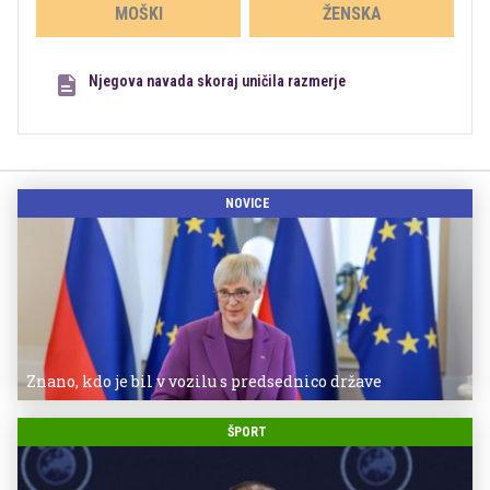
MOŠKI
ŽENSKA
Njegova navada skoraj uničila razmerje
NOVICE
Znano, kdo je bil v vozilu s predsednico države
ŠPORT