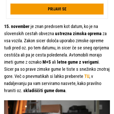
PRIJAVI SE
15. november
je znan predvsem kot datum, ko je na
slovenskih cestah obvezna
ustrezna zimska oprema
za
vsa vozila. Zakon sicer določa uporabo zimske opreme
tudi pred oz. po tem datumu, in sicer če se sneg oprijema
cestišča ali pa je cesta poledenela. Avtomobili morajo
imeti gume z oznako
M+S
ali
letne gume z verigami
.
Sicer pa so prave zimske gume le tiste s snežinko znotraj
gore. Več o pnevmatikah si lahko preberete
TU
, v
nadaljevanju pa vam serviramo nasvete, kako pravilno
hraniti oz.
skladiščiti gume doma
.