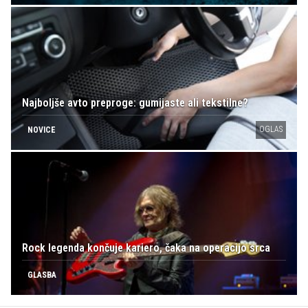
Najboljše avto preproge: gumijaste ali tekstilne?
OGLAS
NOVICE
Rock legenda končuje kariero, čaka na operacijo srca
GLASBA