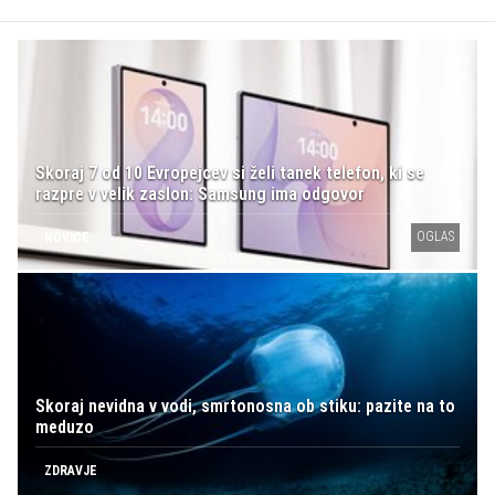
Skoraj 7 od 10 Evropejcev si želi tanek telefon, ki se
razpre v velik zaslon: Samsung ima odgovor
OGLAS
NOVICE
Skoraj nevidna v vodi, smrtonosna ob stiku: pazite na to
meduzo
ZDRAVJE