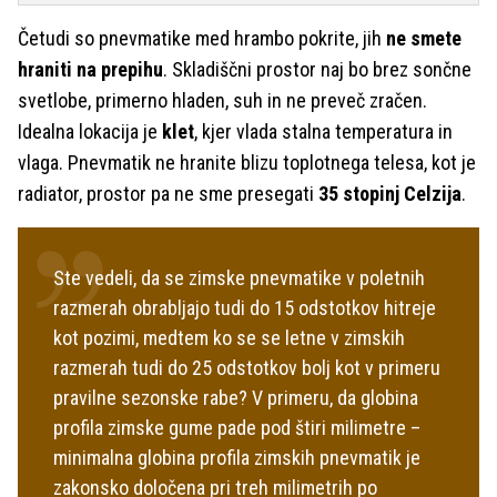
Četudi so pnevmatike med hrambo pokrite, jih
ne smete
hraniti na prepihu
. Skladiščni prostor naj bo brez sončne
svetlobe, primerno hladen, suh in ne preveč zračen.
Idealna lokacija je
klet
, kjer vlada stalna temperatura in
vlaga. Pnevmatik ne hranite blizu toplotnega telesa, kot je
radiator, prostor pa ne sme presegati
35 stopinj Celzija
.
Ste vedeli, da se zimske pnevmatike v poletnih
razmerah obrabljajo tudi do 15 odstotkov hitreje
kot pozimi, medtem ko se se letne v zimskih
razmerah tudi do 25 odstotkov bolj kot v primeru
pravilne sezonske rabe? V primeru, da globina
profila zimske gume pade pod štiri milimetre –
minimalna globina profila zimskih pnevmatik je
zakonsko določena pri treh milimetrih po