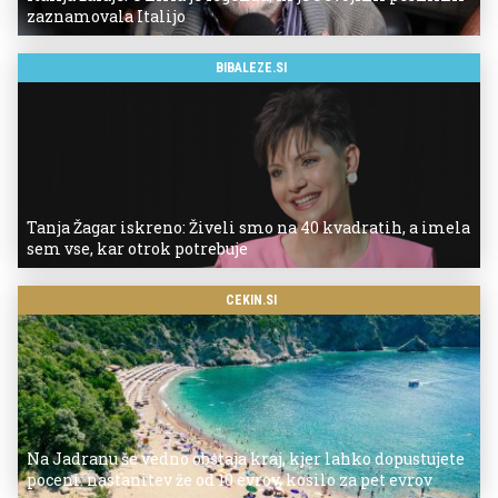
zaznamovala Italijo
BIBALEZE.SI
Tanja Žagar iskreno: Živeli smo na 40 kvadratih, a imela
sem vse, kar otrok potrebuje
CEKIN.SI
Na Jadranu še vedno obstaja kraj, kjer lahko dopustujete
poceni: nastanitev že od 10 evrov, kosilo za pet evrov