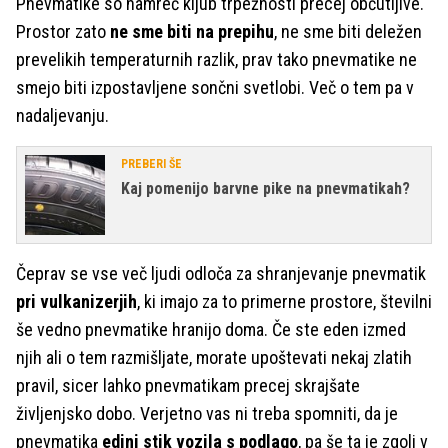
Pnevmatike so namreč kljub trpežnosti precej občutljive.
Prostor zato
ne sme biti na prepihu
, ne sme biti deležen
prevelikih temperaturnih razlik, prav tako pnevmatike ne
smejo biti izpostavljene sončni svetlobi. Več o tem pa v
nadaljevanju.
PREBERI ŠE
Kaj pomenijo barvne pike na pnevmatikah?
Čeprav se vse več ljudi odloča za shranjevanje pnevmatik
pri vulkanizerjih
, ki imajo za to primerne prostore, številni
še vedno pnevmatike hranijo doma. Če ste eden izmed
njih ali o tem razmišljate, morate upoštevati nekaj zlatih
pravil, sicer lahko pnevmatikam precej skrajšate
življenjsko dobo. Verjetno vas ni treba spomniti, da je
pnevmatika
edini stik vozila s podlago
, pa še ta je zgolj v