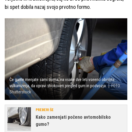
bi spet dobila nazaj svojo prvotno formo.
Če gume menjate sami doma, na vsake dve leti vseeno obiščite
vulkanizerja, da opravi strokoven pregled gum in podvozja.
FOTO:
Shutterstock
PREBERI ŠE
Kako zamenjati počeno avtomobilsko
gumo?