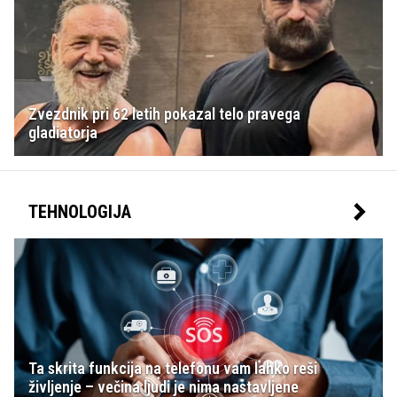
Zvezdnik pri 62 letih pokazal telo pravega
gladiatorja
TEHNOLOGIJA
Ta skrita funkcija na telefonu vam lahko reši
življenje – večina ljudi je nima nastavljene