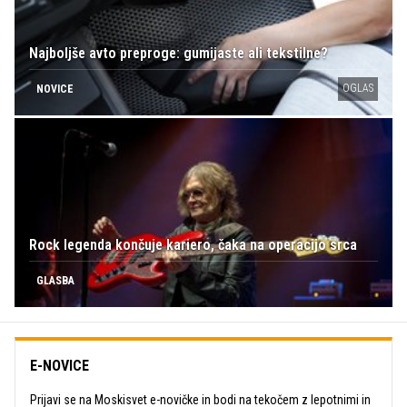
Najboljše avto preproge: gumijaste ali tekstilne?
OGLAS
NOVICE
Rock legenda končuje kariero, čaka na operacijo srca
GLASBA
E-NOVICE
Prijavi se na Moskisvet e-novičke in bodi na tekočem z lepotnimi in