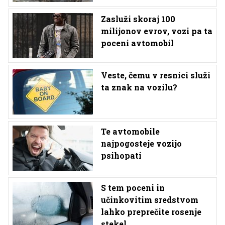
Zasluži skoraj 100
milijonov evrov, vozi pa ta
poceni avtomobil
Veste, čemu v resnici služi
ta znak na vozilu?
Te avtomobile
najpogosteje vozijo
psihopati
S tem poceni in
učinkovitim sredstvom
lahko preprečite rosenje
stekel