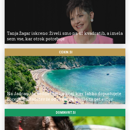
Tanja Žagar iskreno: Živeli smo na 40 kvadratih, a imela
sem vse, kar otrok potrebuje
CEKIN.SI
Na Jadranu še vedno obstaja kraj, kjer lahko dopustujete
poceni: nastanitev že od 10 evrov, kosilo za pet evrov
DOMINVRT.SI