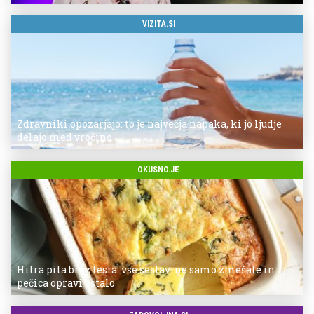
VIZITA.SI
Zdravniki opozarjajo: to je največja napaka, ki jo ljudje
delajo med vročino
OKUSNO.JE
Hitra pita brez testa: vse sestavine samo zmešate in
pečica opravi ostalo