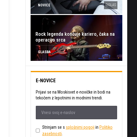
OGLAS
NOVICE
Rock legenda končuje kariero, čaka na
operacijo srca
GLASBA
E-NOVICE
Prijavi se na Moskisvet e-novičke in bodi na
tekočem z lepotnimi in modnimi trendi.
Strinjam se s
splošnimi pogoji
in
Politiko
zasebnosti
.