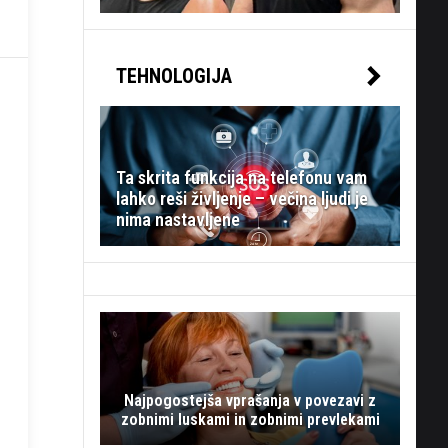
TEHNOLOGIJA
Ta skrita funkcija na telefonu vam
lahko reši življenje – večina ljudi je
nima nastavljene
Najpogostejša vprašanja v povezavi z
zobnimi luskami in zobnimi prevlekami