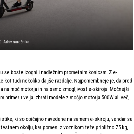
: Arhiv naročnika
se boste izognili nadležnim prometnim konicam. Z e-
 kot tudi nekoliko daljše razdalje. Najpomembneje je, da pred
ala na moč motorja in na samo zmogljivost e-skiroja. Močnejši
em primeru velja izbrati modele z močjo motorja 500W ali več,
ristike, ki so običajno navedene na samem e-skiroju, vendar se
 testnem okolju, kar pomeni z voznikom teže približno 75 kg,