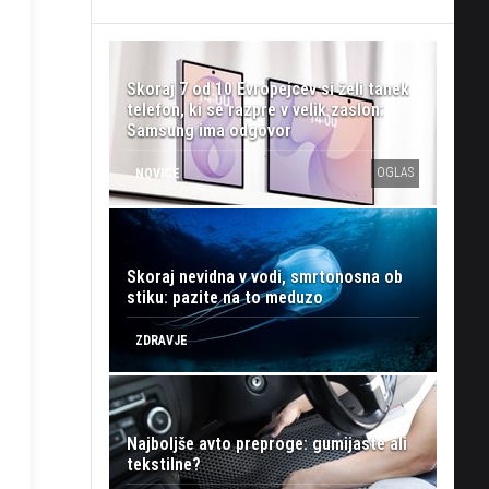
Skoraj 7 od 10 Evropejcev si želi tanek
telefon, ki se razpre v velik zaslon:
Samsung ima odgovor
OGLAS
NOVICE
Skoraj nevidna v vodi, smrtonosna ob
stiku: pazite na to meduzo
ZDRAVJE
Najboljše avto preproge: gumijaste ali
tekstilne?