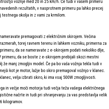
itrostjo vožnje med 20 in 25 km/h. Če tudi v vašem primeru
navedenih rezultatih, v nasprotnem primeru pa lahko precej
j testnega okolja in z vami za krmilom.
 nameravate premagovati z električnim skirojem. Večina
h razmerah, torej ravnem terenu in lahkem vozniku, primerna za
primeru, da se nameravate z e-skirojem podati nekoliko dlje,
 V primeru, da se boste z e-skirojem prebijali skozi mestni
lj že manj zmogljiv model. Če pa bo vaša vožnja tekla tudi v
čnejši kot je motor, lažje bo skiro premagoval vožnjo v klanec.
klanec, velja izbrati skiro, ki ima vsaj 500W zmogljivosti.
ga in večje moči motorja tudi večja teža vašega električnega
stične načrte in tudi pri shranjevanju za vas predstavlja velik
36 kilogramov.