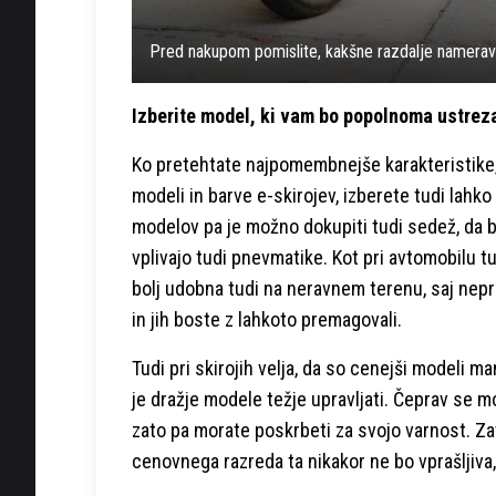
Pred nakupom pomislite, kakšne razdalje namerava
Izberite model, ki vam bo popolnoma ustrez
Ko pretehtate najpomembnejše karakteristike, 
modeli in barve e-skirojev, izberete tudi lahko 
modelov pa je možno dokupiti tudi sedež, da b
vplivajo tudi pnevmatike. Kot pri avtomobilu t
bolj udobna tudi na neravnem terenu, saj nepr
in jih boste z lahkoto premagovali.
Tudi pri skirojih velja, da so cenejši modeli ma
je dražje modele težje upravljati. Čeprav se m
zato pa morate poskrbeti za svojo varnost. Za
cenovnega razreda ta nikakor ne bo vprašljiva,