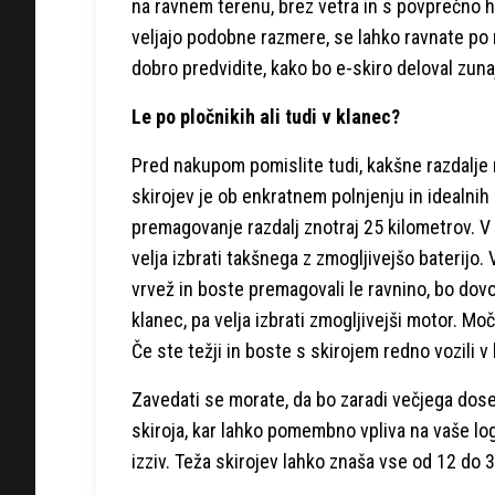
na ravnem terenu, brez vetra in s povprečno h
veljajo podobne razmere, se lahko ravnate po 
dobro predvidite, kako bo e-skiro deloval zuna
Le po pločnikih ali tudi v klanec?
Pred nakupom pomislite tudi, kakšne razdalje
skirojev je ob enkratnem polnjenju in idealni
premagovanje razdalj znotraj 25 kilometrov. V 
velja izbrati takšnega z zmogljivejšo baterijo.
vrvež in boste premagovali le ravnino, bo dovo
klanec, pa velja izbrati zmogljivejši motor. Mo
Če ste težji in boste s skirojem redno vozili v 
Zavedati se morate, da bo zaradi večjega dose
skiroja, kar lahko pomembno vpliva na vaše logi
izziv. Teža skirojev lahko znaša vse od 12 do 