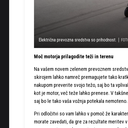
Električna prevozna sredstva so prihodnost.
FOTO
Moč motorja prilagodite teži in terenu
Na vašem novem zelenem prevoznem sredstvu 
skirojem lahko namreč premagujete tako kratke
nakupom preverite svojo težo, saj bo ta vpliv
kot je motor, več teže lahko prenese. V takšn
saj bo le tako vaša vožnja potekala nemoteno.
Pri odločitvi so vam lahko v pomoč že karakte
morate zavedati, da gre za rezultate meritev v