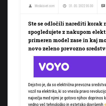
Moškisvet.com
31. 05. 2022 05.00
Ste se odločili narediti korak n
spogledujete z nakupom elektr
primeren model zase in kaj mo
novo zeleno prevozno sredstvo
Dejstvo je, da so električna prevozna sredstv
vozil na elektriko, ki so vnesla pravo revoluc
največja med njimi je gotovo njihov doprinos 
vedno več tehnološko in estetsko dovršenih
e