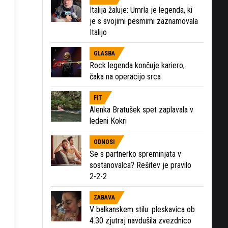
Italija žaluje: Umrla je legenda, ki
je s svojimi pesmimi zaznamovala
Italijo
GLASBA
Rock legenda končuje kariero,
čaka na operacijo srca
FIT
Alenka Bratušek spet zaplavala v
ledeni Kokri
ODNOSI
Se s partnerko spreminjata v
sostanovalca? Rešitev je pravilo
2-2-2
ZABAVA
V balkanskem stilu: pleskavica ob
4.30 zjutraj navdušila zvezdnico