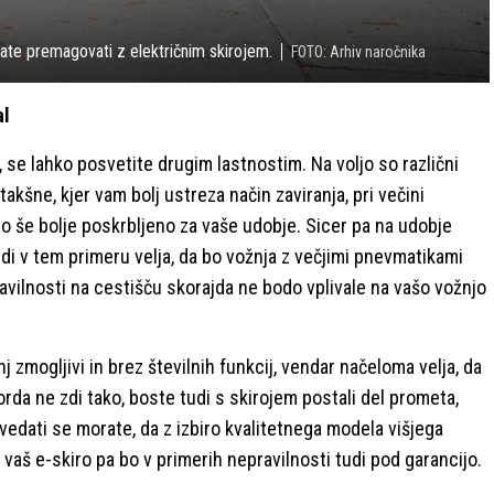
te premagovati z električnim skirojem.
FOTO: Arhiv naročnika
al
se lahko posvetite drugim lastnostim. Na voljo so različni
takšne, kjer vam bolj ustreza način zaviranja, pri večini
o še bolje poskrbljeno za vaše udobje. Sicer pa na udobje
udi v tem primeru velja, da bo vožnja z večjimi pnevmatikami
avilnosti na cestišču skorajda ne bodo vplivale na vašo vožnjo
nj zmogljivi in brez številnih funkcij, vendar načeloma velja, da
orda ne zdi tako, boste tudi s skirojem postali del prometa,
vedati se morate, da z izbiro kvalitetnega modela višjega
 vaš e-skiro pa bo v primerih nepravilnosti tudi pod garancijo.