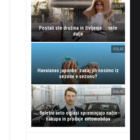
OGLAS
Postali ste družina in življenje ... teče
dalje
OGLAS
Havaianas japonke: zakaj jih nosimo iz
sezone v sezono?
OGLAS
Spletni avto oglasi spreminjajo način
nakupa in prodaje avtomobilov