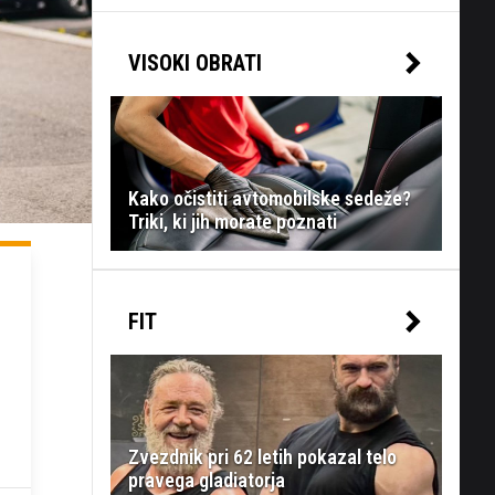
VISOKI OBRATI
Kako očistiti avtomobilske sedeže?
Triki, ki jih morate poznati
FIT
Zvezdnik pri 62 letih pokazal telo
pravega gladiatorja