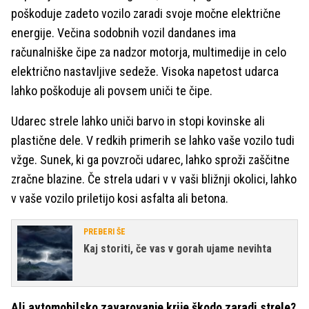
poškoduje zadeto vozilo zaradi svoje močne električne
energije. Večina sodobnih vozil dandanes ima
računalniške čipe za nadzor motorja, multimedije in celo
električno nastavljive sedeže. Visoka napetost udarca
lahko poškoduje ali povsem uniči te čipe.
Udarec strele lahko uniči barvo in stopi kovinske ali
plastične dele. V redkih primerih se lahko vaše vozilo tudi
vžge. Sunek, ki ga povzroči udarec, lahko sproži zaščitne
zračne blazine. Če strela udari v v vaši bližnji okolici, lahko
v vaše vozilo priletijo kosi asfalta ali betona.
PREBERI ŠE
Kaj storiti, če vas v gorah ujame nevihta
Ali avtomobilsko zavarovanje krije škodo zaradi strele?