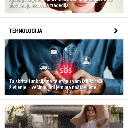
slavo se je skrivala tragedija
TEHNOLOGIJA
Ta skrita funkcija na telefonu vam lahko reši
življenje – večina ljudi je nima nastavljene
OGLAS