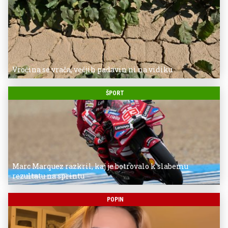
Vročina se vrača, večjih padavin ni na vidiku
ŠPORT
Marc Marquez razkril, kaj je botrovalo k slabemu
rezultatu na sprintu
POPIN