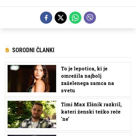
SORODNI ČLANKI
To je lepotica, ki je
omrežila najbolj
zaželenega samca na
svetu
Timi Max Elšnik razkril,
kateri ženski težko reče
'ne'