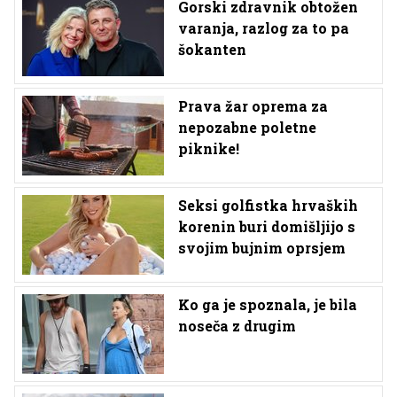
Gorski zdravnik obtožen
varanja, razlog za to pa
šokanten
Prava žar oprema za
nepozabne poletne
piknike!
Seksi golfistka hrvaških
korenin buri domišljijo s
svojim bujnim oprsjem
Ko ga je spoznala, je bila
noseča z drugim