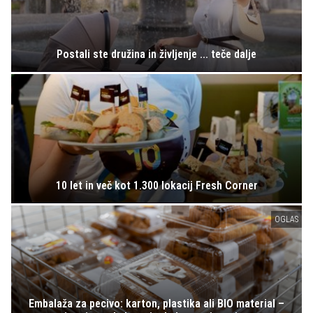
Postali ste družina in življenje ... teče dalje
10 let in več kot 1.300 lokacij Fresh Corner
OGLAS
Embalaža za pecivo: karton, plastika ali BIO material –