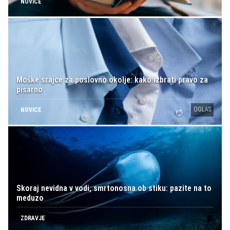
NOVICE
Moške srajce za poslovno okolje: kako izbrati pravo za
pisarno
OGLAS
NOVICE
Skoraj nevidna v vodi, smrtonosna ob stiku: pazite na to
meduzo
ZDRAVJE