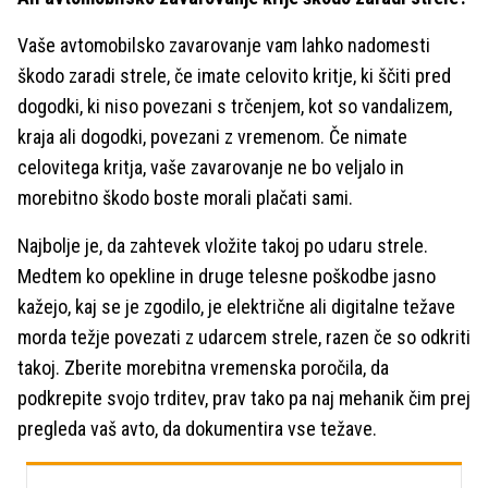
Vaše avtomobilsko zavarovanje vam lahko nadomesti
škodo zaradi strele, če imate celovito kritje, ki ščiti pred
dogodki, ki niso povezani s trčenjem, kot so vandalizem,
kraja ali dogodki, povezani z vremenom. Če nimate
celovitega kritja, vaše zavarovanje ne bo veljalo in
morebitno škodo boste morali plačati sami.
Najbolje je, da zahtevek vložite takoj po udaru strele.
Medtem ko opekline in druge telesne poškodbe jasno
kažejo, kaj se je zgodilo, je električne ali digitalne težave
morda težje povezati z udarcem strele, razen če so odkriti
takoj. Zberite morebitna vremenska poročila, da
podkrepite svojo trditev, prav tako pa naj mehanik čim prej
pregleda vaš avto, da dokumentira vse težave.