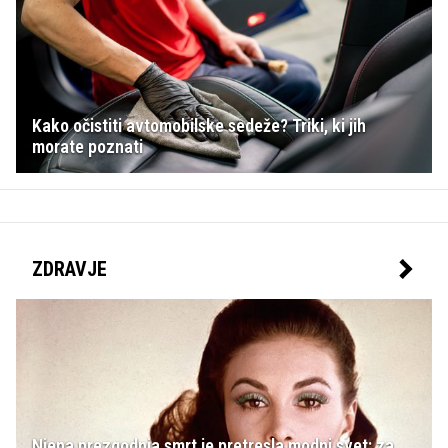
Kako očistiti avtomobilske sedeže? Triki, ki jih
morate poznati
ZDRAVJE
Njena prezgodnja smrt je pretresla modni svet: za