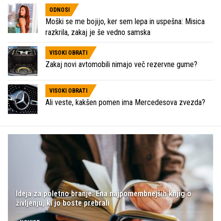
ODNOSI
Moški se me bojijo, ker sem lepa in uspešna: Misica
razkrila, zakaj je še vedno samska
VISOKI OBRATI
Zakaj novi avtomobili nimajo več rezervne gume?
VISOKI OBRATI
Ali veste, kakšen pomen ima Mercedesova zvezda?
Ideja za poletno branje: Ena najpomembnejših knjig o
življenju, ki jo boste prebrali