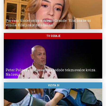
Parvani Violet ostro o Ariani Grande: 'Kraljica se ni
vrnila. Kraljica je zelo bolna'
TV ODDAJE
Peter Poles delil nasvete za bodoče tekmovalce kviza
Na lovu
VIZITA.SI