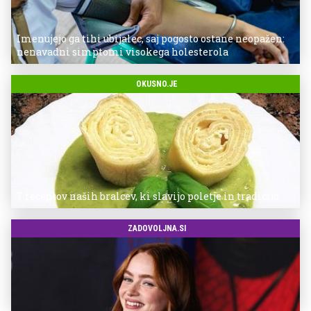
Imenujejo ga tihi ubijalec, saj pogosto ostane neopažen:
nenavadni simptomi visokega holesterola
OKUSNO.JE
7 receptov naših bralcev, ki slavijo poletje in tradicijo
ZADOVOLJNA.SI