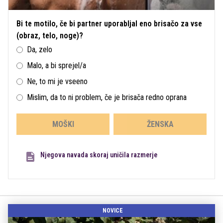
Bi te motilo, če bi partner uporabljal eno brisačo za vse
(obraz, telo, noge)?
Da, zelo
Malo, a bi sprejel/a
Ne, to mi je vseeno
Mislim, da to ni problem, če je brisača redno oprana
MOŠKI
ŽENSKA
Njegova navada skoraj uničila razmerje
NOVICE