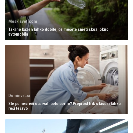
Moskisvet.com
Takšno kazen lahko dobite, če mečete smeti skozi okno
avtomobila
Dominvrt.si
Ste po nesreči obarvali belo perilo? Preprost trik s kisom lahko
reši težavo