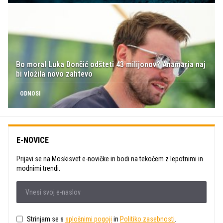
Bo moral Luka Dončić odšteti 43 milijonov? Anamaria naj
bi vložila novo zahtevo
ODNOSI
E-NOVICE
Prijavi se na Moskisvet e-novičke in bodi na tekočem z lepotnimi in
modnimi trendi.
Strinjam se s
splošnimi pogoji
in
Politiko zasebnosti
.