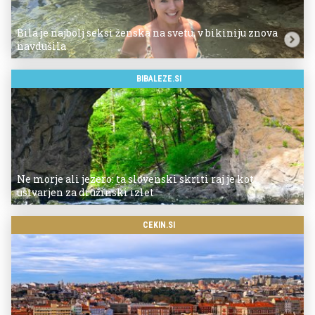
Bila je najbolj seksi ženska na svetu, v bikiniju znova
navdušila
BIBALEZE.SI
Ne morje ali jezero: ta slovenski skriti raj je kot
ustvarjen za družinski izlet
CEKIN.SI