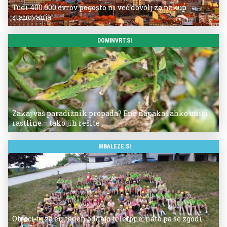
Tudi 400.000 evrov pogosto ni več dovolj za nakup
stanovanja
DOMINVRT.SI
Zakaj vaš paradižnik propada? Ena napaka lahko uniči
rastline – tako jih rešite
BIBALEZE.SI
Otroci tu za en teden oddajo telefone, nato pa se zgodi