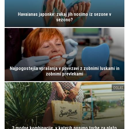
Havaianas japonke: zakaj jih nosimo iz sezone v
sezono?
Najpogostejša vprašanja v povezavi z zobnimi luskami in
zobnimi prevlekami
OGLAS
3 modne kombinacije, v katerih nosimo torbe za plažo