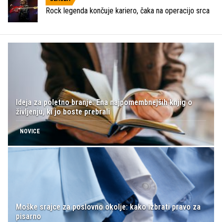
Rock legenda končuje kariero, čaka na operacijo srca
Ideja za poletno branje: Ena najpomembnejših knjig o
življenju, ki jo boste prebrali
NOVICE
Moške srajce za poslovno okolje: kako izbrati pravo za
pisarno