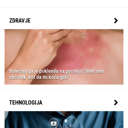
ZDRAVJE
Bolečina ga je priklenila na posteljo: 'Imel sem
občutek, kot da mi koža gori'
TEHNOLOGIJA