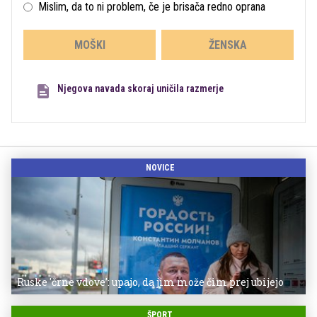
Mislim, da to ni problem, če je brisača redno oprana
MOŠKI
ŽENSKA
Njegova navada skoraj uničila razmerje
NOVICE
Ruske 'črne vdove': upajo, da jim može čim prej ubijejo
ŠPORT