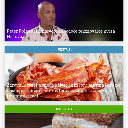
Peter Poles delil nasvete za bodoče tekmovalce kviza
Na lovu
VIZITA.SI
Zdravnik razbija enega največjih mitov: mastna jetra ne
nastanejo zaradi slanine, temveč zaradi živila, ki ga
imamo vsi radi
OKUSNO.JE