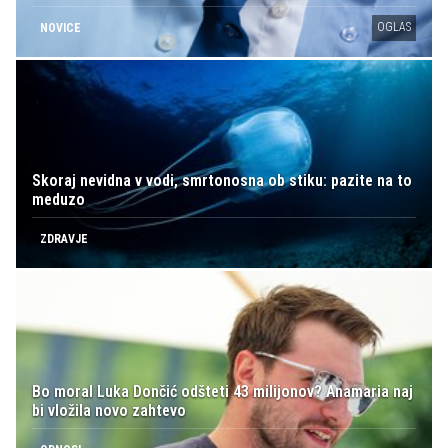
OGLAS
NOVICE
Skoraj nevidna v vodi, smrtonosna ob stiku: pazite na to
meduzo
ZDRAVJE
Bo moral Luka Dončić odšteti 43 milijonov? Anamaria naj
bi vložila novo zahtevo