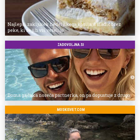
Najlepši zaključek nedeljskega kosila: 8 sladic brez
peke, ki se jih vsi veselijo
ZADOVOLJNA.SI
Doma ga čaka noseča partnerka, on pa dopustuje z drugo
MOSKISVET.COM