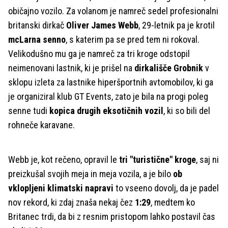
običajno vozilo. Za volanom je namreč sedel profesionalni
britanski dirkač
Oliver James Webb
, 29-letnik pa je krotil
mcLarna senno
, s katerim pa se pred tem ni rokoval.
Velikodušno mu ga je namreč za tri kroge odstopil
neimenovani lastnik, ki je prišel na
dirkališče Grobnik
v
sklopu izleta za lastnike hiperšportnih avtomobilov, ki ga
je organiziral klub GT Events, zato je bila na progi poleg
senne tudi
kopica drugih eksotičnih vozil
, ki so bili del
rohneče karavane.
Webb je, kot rečeno, opravil le
tri "turistične" kroge
, saj ni
preizkušal svojih meja in meja vozila, a je bilo
ob
vklopljeni klimatski napravi
to vseeno dovolj, da je padel
nov rekord, ki zdaj znaša nekaj čez
1:29
, medtem ko
Britanec trdi, da bi z resnim pristopom lahko postavil čas