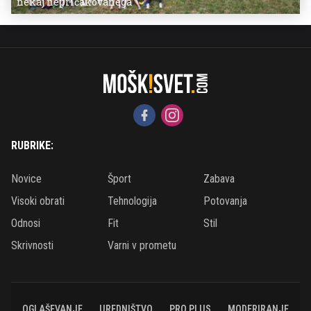
nekaj nepričakovanega
RUBRIKE:
Novice
Šport
Zabava
Visoki obrati
Tehnologija
Potovanja
Odnosi
Fit
Stil
Skrivnosti
Varni v prometu
OGLAŠEVANJE
UREDNIŠTVO
PRO PLUS
MODERIRANJE