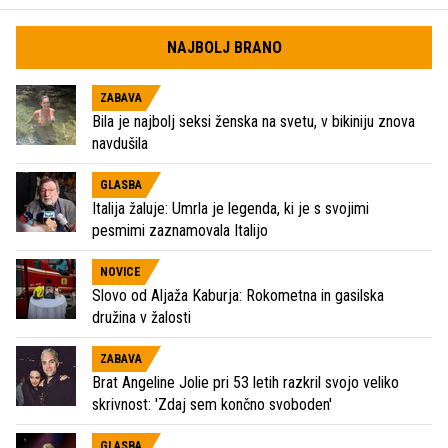
NAJBOLJ BRANO
ZABAVA
Bila je najbolj seksi ženska na svetu, v bikiniju znova
navdušila
GLASBA
Italija žaluje: Umrla je legenda, ki je s svojimi
pesmimi zaznamovala Italijo
NOVICE
Slovo od Aljaža Kaburja: Rokometna in gasilska
družina v žalosti
ZABAVA
Brat Angeline Jolie pri 53 letih razkril svojo veliko
skrivnost: 'Zdaj sem končno svoboden'
GLASBA