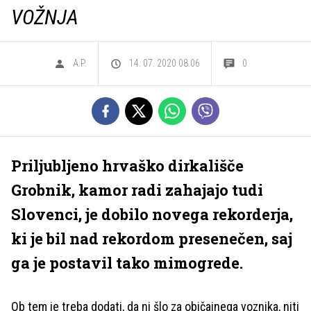
VOŽNJA
A.P.
14. 07. 2020 08.06
0
Priljubljeno hrvaško dirkališče
Grobnik, kamor radi zahajajo tudi
Slovenci, je dobilo novega rekorderja,
ki je bil nad rekordom presenečen, saj
ga je postavil tako mimogrede.
Ob tem je treba dodati, da ni šlo za običajnega voznika, niti