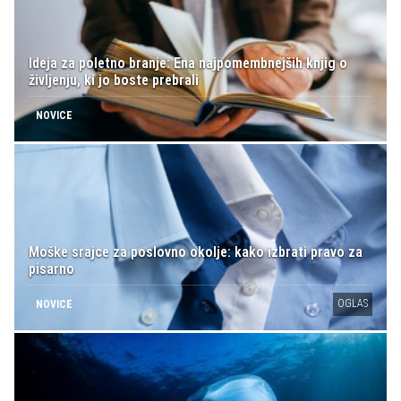
Ideja za poletno branje: Ena najpomembnejših knjig o
življenju, ki jo boste prebrali
NOVICE
Moške srajce za poslovno okolje: kako izbrati pravo za
pisarno
OGLAS
NOVICE