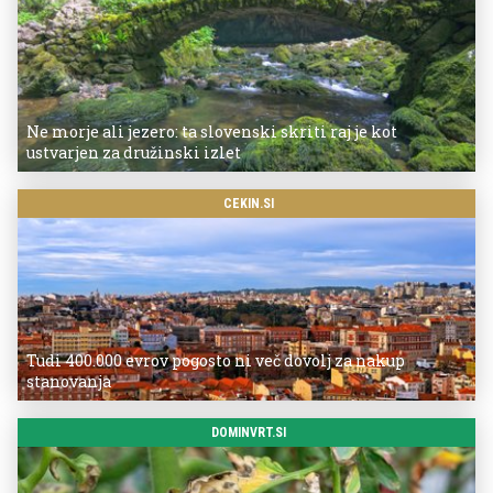
Ne morje ali jezero: ta slovenski skriti raj je kot
ustvarjen za družinski izlet
CEKIN.SI
Tudi 400.000 evrov pogosto ni več dovolj za nakup
stanovanja
DOMINVRT.SI