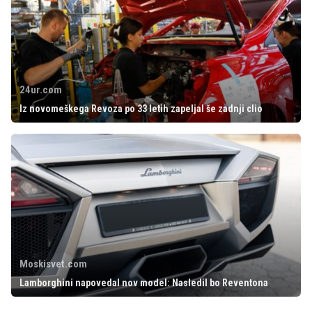
24ur.com
Iz novomeškega Revoza po 33 letih zapeljal še zadnji clio
Moskisvet.com
Lamborghini napovedal nov model: Nasledil bo Reventona