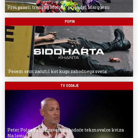
Prvi prosti trening MotoGP pripadel Marquezu
POPIN
'Pesem sem začutil kot kugo zahodnega sveta'
TV ODDAJE
Peter Poles delil nasvete za bodoče tekmovalce kviza
Na lovu