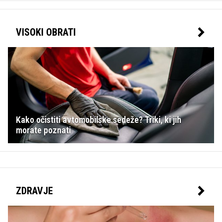
VISOKI OBRATI
Kako očistiti avtomobilske sedeže? Triki, ki jih
morate poznati
ZDRAVJE