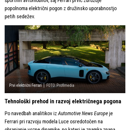
športnih avtomobilov, saj Ferrari prvič združuje
popolnoma električni pogon z družinsko uporabnostjo
petih sedežev.
Prvi električni Ferrari
FOTO: Profimedia
Tehnološki prehod in razvoj električnega pogona
Po navedbah analitikov iz
Automotive News Europe
je
Ferrari pri razvoju modela Luce osredotočen na
ohranjanje vozne dinamike, po kateri je znamka znana,