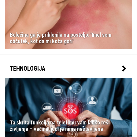
Bolečina ga je priklenila na posteljo: 'Imel sem
občutek, kot da mi koža gori'
TEHNOLOGIJA
Ta skrita funkcija na telefonu vam lahko reši
življenje – večina ljudi je nima nastavljene