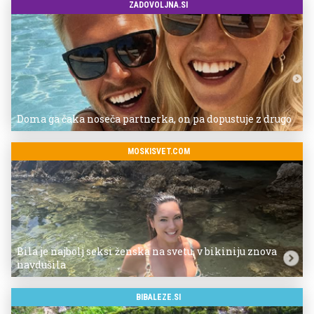
ZADOVOLJNA.SI
Doma ga čaka noseča partnerka, on pa dopustuje z drugo
MOSKISVET.COM
Bila je najbolj seksi ženska na svetu, v bikiniju znova
navdušila
BIBALEZE.SI