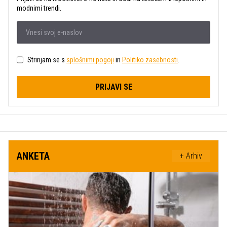
modnimi trendi.
Strinjam se s
splošnimi pogoji
in
Politiko zasebnosti
.
PRIJAVI SE
ANKETA
+ Arhiv