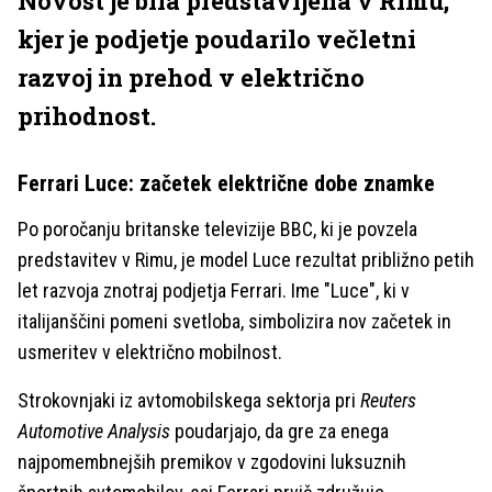
Novost je bila predstavljena v Rimu,
kjer je podjetje poudarilo večletni
razvoj in prehod v električno
prihodnost.
Ferrari Luce: začetek električne dobe znamke
Po poročanju britanske televizije BBC, ki je povzela
predstavitev v Rimu, je model Luce rezultat približno petih
let razvoja znotraj podjetja Ferrari. Ime "Luce", ki v
italijanščini pomeni svetloba, simbolizira nov začetek in
usmeritev v električno mobilnost.
Strokovnjaki iz avtomobilskega sektorja pri
Reuters
Automotive Analysis
poudarjajo, da gre za enega
najpomembnejših premikov v zgodovini luksuznih