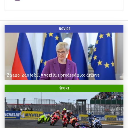
NOVICE
Znano, kdo je bil v vozilu s predsednico države
ŠPORT