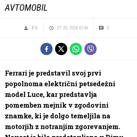
AVTOMOBIL
B.R.
27. 05. 2026 02.46
0
Ferrari je predstavil svoj prvi
popolnoma električni petsedežni
model Luce, kar predstavlja
pomemben mejnik v zgodovini
znamke, ki je dolgo temeljila na
motorjih z notranjim zgorevanjem.