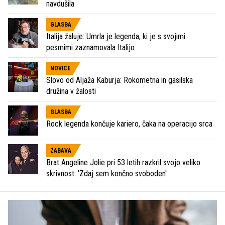
navdušila
GLASBA
Italija žaluje: Umrla je legenda, ki je s svojimi
pesmimi zaznamovala Italijo
NOVICE
Slovo od Aljaža Kaburja: Rokometna in gasilska
družina v žalosti
GLASBA
Rock legenda končuje kariero, čaka na operacijo srca
ZABAVA
Brat Angeline Jolie pri 53 letih razkril svojo veliko
skrivnost: 'Zdaj sem končno svoboden'