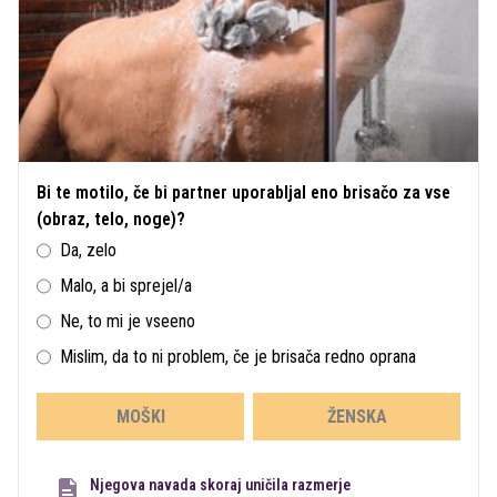
Bi te motilo, če bi partner uporabljal eno brisačo za vse
(obraz, telo, noge)?
Da, zelo
Malo, a bi sprejel/a
Ne, to mi je vseeno
Mislim, da to ni problem, če je brisača redno oprana
MOŠKI
ŽENSKA
Njegova navada skoraj uničila razmerje