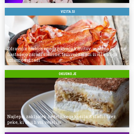
VIZITA.SI
Zdravnik razbija enega največjih mitov: mastna jetra ne
nastanejo zaradi slanine, temveč zaradi živila, ki ga
imamo vsi radi
OKUSNO.JE
Najlepši zaključek nedeljskega kosila: 8 sladic brez
peke, ki se jih vsi veselijo