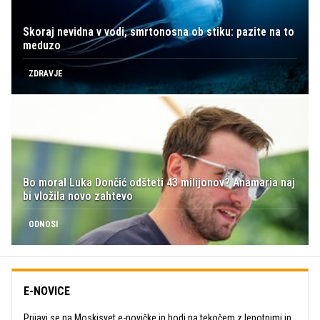
Skoraj nevidna v vodi, smrtonosna ob stiku: pazite na to
meduzo
ZDRAVJE
Bo moral Luka Dončić odšteti 43 milijonov? Anamaria naj
bi vložila novo zahtevo
ODNOSI
E-NOVICE
Prijavi se na Moskisvet e-novičke in bodi na tekočem z lepotnimi in