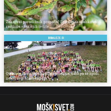
Zakaj vaš paradižnik propada? Ena napaka lahko uniči
rastline – tako jih rešite
BIBALEZE.SI
Otroci tu za en teden oddajo telefone, nato pa se zgodi
nekaj nepričakovanega