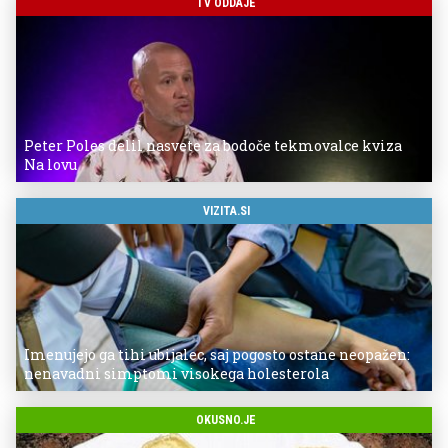
TV ODDAJE
Peter Poles delil nasvete za bodoče tekmovalce kviza
Na lovu
VIZITA.SI
Imenujejo ga tihi ubijalec, saj pogosto ostane neopažen:
nenavadni simptomi visokega holesterola
OKUSNO.JE