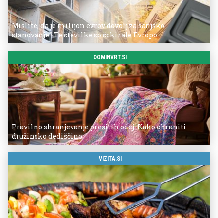
Mislite, da je milijon evrov dovolj za sanjsko
stanovanje? Te številke so šokirale Evropo
DOMINVRT.SI
Pravilno shranjevanje prešitih odej: Kako ohraniti
družinsko dediščino
VIZITA.SI