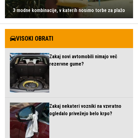
3 modne kombinacije, v katerih nosimo torbe za plažo
VISOKI OBRATI
Zakaj novi avtomobili nimajo več
rezervne gume?
Zakaj nekateri vozniki na vzvratno
ogledalo privežejo belo krpo?