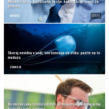
Moške srajce za poslovno okolje: kako izbrati pravo za
pisarno
OGLAS
NOVICE
Skoraj nevidna v vodi, smrtonosna ob stiku: pazite na to
meduzo
ZDRAVJE
Bo moral Luka Dončić odšteti 43 milijonov? Anamaria naj
bi vložila novo zahtevo