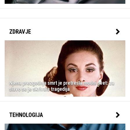
ZDRAVJE
Njena prezgodnja smrt je pretresla modni svet: za
slavo se je skrivala tragedija
TEHNOLOGIJA