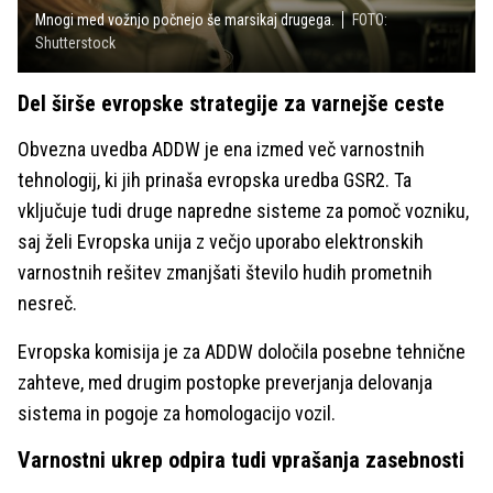
Mnogi med vožnjo počnejo še marsikaj drugega.
FOTO:
Shutterstock
Del širše evropske strategije za varnejše ceste
Obvezna uvedba ADDW je ena izmed več varnostnih
tehnologij, ki jih prinaša evropska uredba GSR2. Ta
vključuje tudi druge napredne sisteme za pomoč vozniku,
saj želi Evropska unija z večjo uporabo elektronskih
varnostnih rešitev zmanjšati število hudih prometnih
nesreč.
Evropska komisija je za ADDW določila posebne tehnične
zahteve, med drugim postopke preverjanja delovanja
sistema in pogoje za homologacijo vozil.
Varnostni ukrep odpira tudi vprašanja zasebnosti