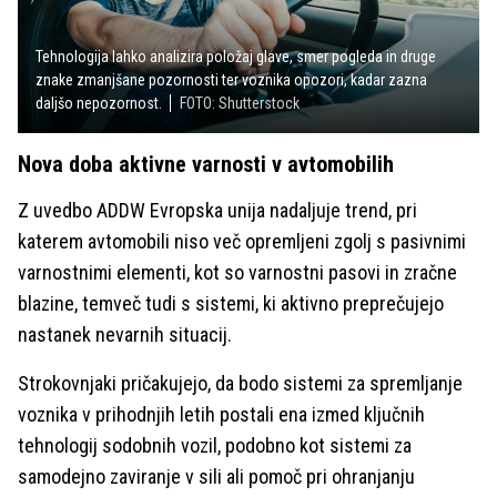
Tehnologija lahko analizira položaj glave, smer pogleda in druge
znake zmanjšane pozornosti ter voznika opozori, kadar zazna
daljšo nepozornost.
FOTO: Shutterstock
Nova doba aktivne varnosti v avtomobilih
Z uvedbo ADDW Evropska unija nadaljuje trend, pri
katerem avtomobili niso več opremljeni zgolj s pasivnimi
varnostnimi elementi, kot so varnostni pasovi in zračne
blazine, temveč tudi s sistemi, ki aktivno preprečujejo
nastanek nevarnih situacij.
Strokovnjaki pričakujejo, da bodo sistemi za spremljanje
voznika v prihodnjih letih postali ena izmed ključnih
tehnologij sodobnih vozil, podobno kot sistemi za
samodejno zaviranje v sili ali pomoč pri ohranjanju