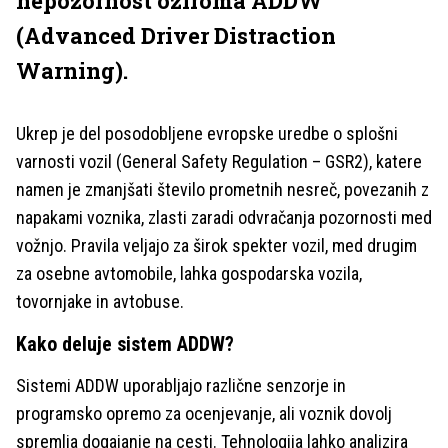
nepozornost oziroma ADDW
(Advanced Driver Distraction
Warning).
Ukrep je del posodobljene evropske uredbe o splošni
varnosti vozil (General Safety Regulation – GSR2), katere
namen je zmanjšati število prometnih nesreč, povezanih z
napakami voznika, zlasti zaradi odvračanja pozornosti med
vožnjo. Pravila veljajo za širok spekter vozil, med drugim
za osebne avtomobile, lahka gospodarska vozila,
tovornjake in avtobuse.
Kako deluje sistem ADDW?
Sistemi ADDW uporabljajo različne senzorje in
programsko opremo za ocenjevanje, ali voznik dovolj
spremlja dogajanje na cesti. Tehnologija lahko analizira