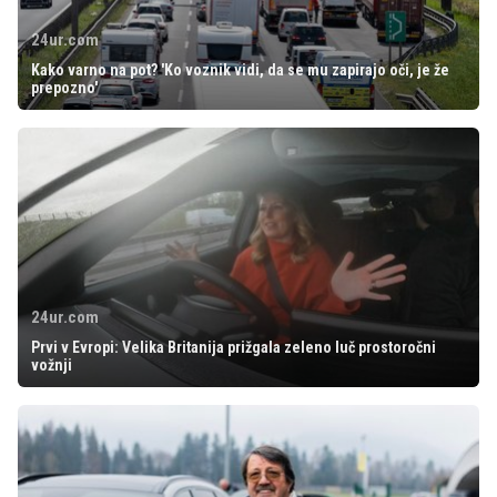
24ur.com
Kako varno na pot? 'Ko voznik vidi, da se mu zapirajo oči, je že
prepozno'
24ur.com
Prvi v Evropi: Velika Britanija prižgala zeleno luč prostoročni
vožnji