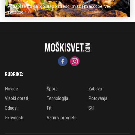
Pozabite na dolgočasno meso: manj maščobe, več
svežine
RUBRIKE:
Novice
Šport
Zabava
Visoki obrati
Tehnologija
Potovanja
Odnosi
Fit
Stil
Skrivnosti
Varni v prometu