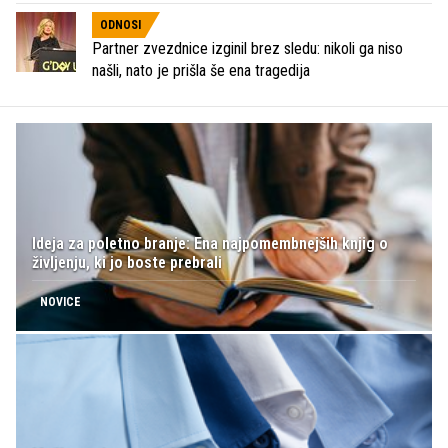
ODNOSI
Partner zvezdnice izginil brez sledu: nikoli ga niso
našli, nato je prišla še ena tragedija
Ideja za poletno branje: Ena najpomembnejših knjig o
življenju, ki jo boste prebrali
NOVICE