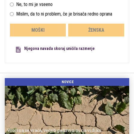
Ne, to mi je vseeno
Mislim, da to ni problem, če je brisača redno oprana
MOŠKI
ŽENSKA
Njegova navada skoraj uničila razmerje
NOVICE
Vročina se vrača, večjih padavin ni na vidiku