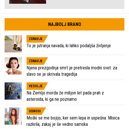
NAJBOLJ BRANO
ZDRAVJE
To je jutranja navada, ki lahko podaljša življenje
ZDRAVJE
Njena prezgodnja smrt je pretresla modni svet: za
slavo se je skrivala tragedija
VESOLJE
Na Zemljo morda že milijon let pada prah z
asteroida, ki ga ne poznamo
ODNOSI
Moški se me bojijo, ker sem lepa in uspešna: Misica
razkrila, zakaj je še vedno samska