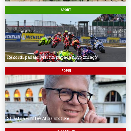
ŠPORT
Rekordi padajo: Martin napada novo zmago
POPIN
Strastna vrnitev Atlas Erotike