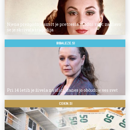
Njena prezgodnja smrt je pretresla modni svet: za slavo
se je skrivala tragedija
BIBALEZE.SI
Pri 14 letih je živela na ulici, danes jo občuduje ves svet
CEKIN.SI