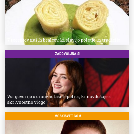
7 receptov naših bralcev, ki slavijo poletje in tradicijo
ZADOVOLJNA.SI
Vsi govorijo o oranžnolasi lepotici, ki navdušuje s
skrivnostno vlogo
MOSKISVET.COM