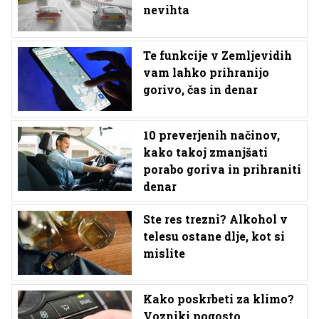
nevihta
Te funkcije v Zemljevidih
vam lahko prihranijo
gorivo, čas in denar
10 preverjenih načinov,
kako takoj zmanjšati
porabo goriva in prihraniti
denar
Ste res trezni? Alkohol v
telesu ostane dlje, kot si
mislite
Kako poskrbeti za klimo?
Vozniki pogosto