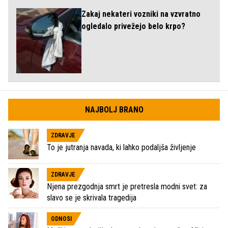
Zakaj nekateri vozniki na vzvratno
ogledalo privežejo belo krpo?
NAJBOLJ BRANO
ZDRAVJE
To je jutranja navada, ki lahko podaljša življenje
ZDRAVJE
Njena prezgodnja smrt je pretresla modni svet: za
slavo se je skrivala tragedija
ODNOSI