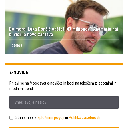
Bo moral Luka Dončić odšteti 43 milijonov? Anamaria naj
bi vložila novo zahtevo
ODNOSI
E-NOVICE
Prijavi se na Moskisvet e-novičke in bodi na tekočem z lepotnimi in
modnimi trendi.
Strinjam se s
splošnimi pogoji
in
Politiko zasebnosti
.