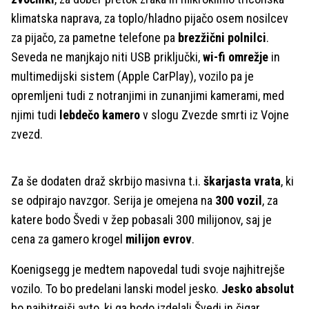
klimatska naprava, za toplo/hladno pijačo osem nosilcev
za pijačo, za pametne telefone pa
brezžični polnilci
.
Seveda ne manjkajo niti USB priključki,
wi-fi omrežje
in
multimedijski sistem (Apple CarPlay), vozilo pa je
opremljeni tudi z notranjimi in zunanjimi kamerami, med
njimi tudi
lebdečo kamero
v slogu Zvezde smrti iz Vojne
zvezd.
Za še dodaten draž skrbijo masivna t.i.
škarjasta vrata
, ki
se odpirajo navzgor. Serija je omejena na
300 vozil
, za
katere bodo Švedi v žep pobasali 300 milijonov, saj je
cena za gamero krogel
milijon evrov
.
Koenigsegg je medtem napovedal tudi svoje najhitrejše
vozilo. To bo predelani lanski model jesko.
Jesko absolut
bo najhitrejši avto, ki ga bodo izdelali Švedi in čigar