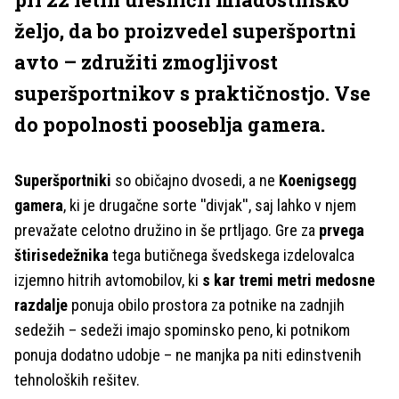
željo, da bo proizvedel superšportni
avto – združiti zmogljivost
superšportnikov s praktičnostjo. Vse
do popolnosti pooseblja gamera.
Superšportniki
so običajno dvosedi, a ne
Koenigsegg
gamera
, ki je drugačne sorte ''divjak'', saj lahko v njem
prevažate celotno družino in še prtljago. Gre za
prvega
štirisedežnika
tega butičnega švedskega izdelovalca
izjemno hitrih avtomobilov, ki
s kar tremi metri medosne
razdalje
ponuja obilo prostora za potnike na zadnjih
sedežih – sedeži imajo spominsko peno, ki potnikom
ponuja dodatno udobje – ne manjka pa niti edinstvenih
tehnoloških rešitev.