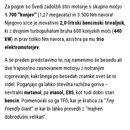
Za pogon so Švedi zadolžili štiri motorje s skupno močjo
1.700 ''konjev''
(1,27 megavata) in 3.500 Nm navora!
Njegovo srce je inovativni
2,0-litrski bencinski trivaljnik
,
ki z dvojnim turbopuhalom bruha 600 konjskih moči (
440
kW
) in prav toliko Nm navora, asistira pa mu
trio
elektromotorjev
.
A še preden predstavimo te, naj namenimo še besedo ali
dve trajnostno zasnovanem motorju z notranjim
izgorevanje, kakršnega po besedah znamke svet še ni
videl. Poganjajo ga lahko številna različna goriva –
nevtralni
metanol
, pa
etanol, E85
, kot tudi dobri stari
bencin
. Poimenovali so ga TFG, kar je kratica za ''
Tiny
Friendly Giant
'' in kar bi lahko prevedli z ''majhen
dobrodušni velikan''.