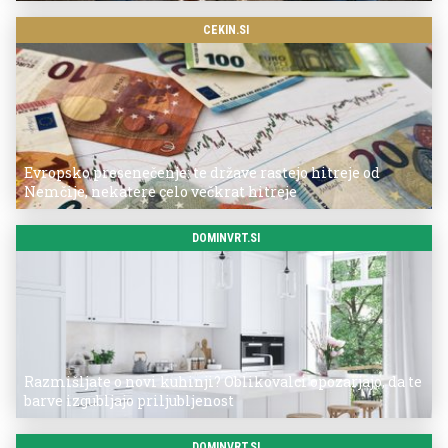
CEKIN.SI
Evropsko presenečenje: te države rastejo hitreje od
Nemčije, nekatere celo večkrat hitreje
DOMINVRT.SI
Razmišljate o novi kuhinji? Oblikovalci opozarjajo, da te
barve izgubljajo priljubljenost
DOMINVRT.SI