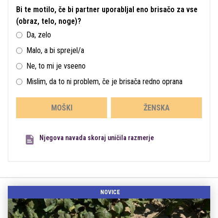
Bi te motilo, če bi partner uporabljal eno brisačo za vse
(obraz, telo, noge)?
Da, zelo
Malo, a bi sprejel/a
Ne, to mi je vseeno
Mislim, da to ni problem, če je brisača redno oprana
MOŠKI
ŽENSKA
Njegova navada skoraj uničila razmerje
NOVICE