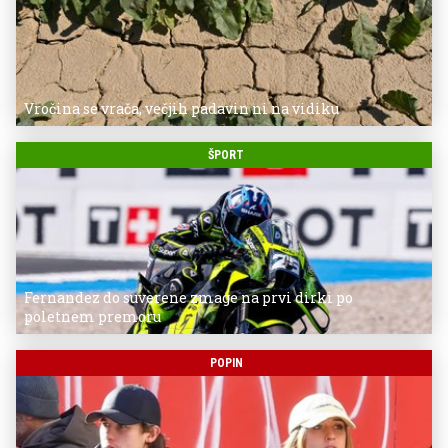
Vročina se vrača, večjih padavin ni na vidiku
ŠPORT
Fernandez do suverene zmage na prvi dirki po
poletnem premoru
POPIN