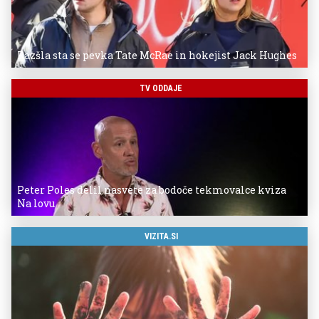
Razšla sta se pevka Tate McRae in hokejist Jack Hughes
TV ODDAJE
Peter Poles delil nasvete za bodoče tekmovalce kviza
Na lovu
VIZITA.SI