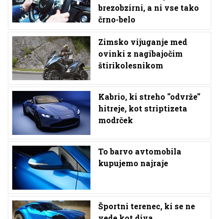
brezobzirni, a ni vse tako
črno-belo
Zimsko vijuganje med
ovinki z nagibajočim
štirikolesnikom
Kabrio, ki streho ''odvrže''
hitreje, kot striptizeta
modrček
To barvo avtomobila
kupujemo najraje
Športni terenec, ki se ne
vede kot diva