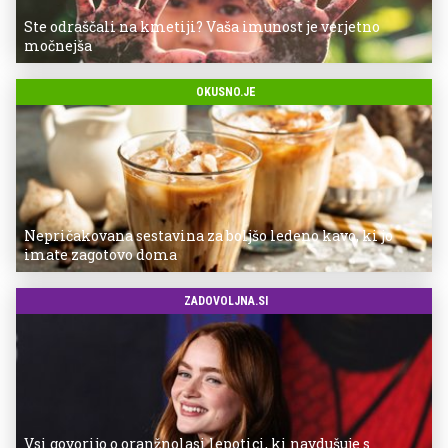
Ste odraščali na kmetiji? Vaša imunost je verjetno
močnejša
OKUSNO.JE
Nepričakovana sestavina za boljšo ledeno kavo, ki jo
imate zagotovo doma
ZADOVOLJNA.SI
Vsi govorijo o oranžnolasi lepotici, ki navdušuje s