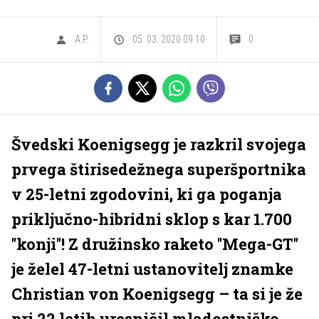
A.P.
05. 03. 2020 09.10
0
Švedski Koenigsegg je razkril svojega
prvega štirisedežnega superšportnika
v 25-letni zgodovini, ki ga poganja
priključno-hibridni sklop s kar 1.700
''konji''! Z družinsko raketo ''Mega-GT''
je želel 47-letni ustanovitelj znamke
Christian von Koenigsegg – ta si je že
pri 22 letih uresničil mladostniško