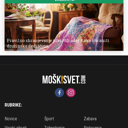
Pravilno shranjevanje prešitih odej: Kako ohraniti
družinsko dediščino
RUBRIKE:
Novice
Šport
Zabava
Visoki obrati
Tehnologija
Potovanja