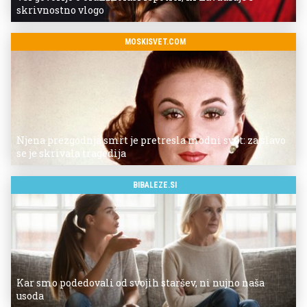
skrivnostno vlogo
MOSKISVET.COM
Njena prezgodnja smrt je pretresla modni svet: za slavo
se je skrivala tragedija
BIBALEZE.SI
Kar smo podedovali od svojih staršev, ni nujno naša
usoda