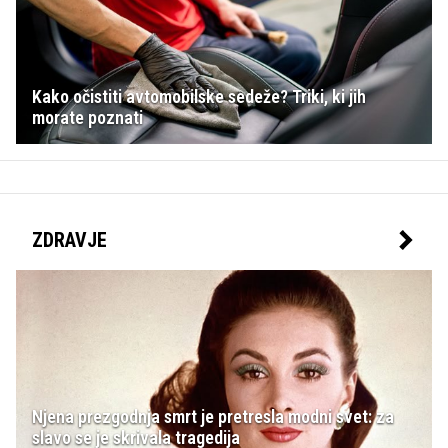
Kako očistiti avtomobilske sedeže? Triki, ki jih
morate poznati
ZDRAVJE
Njena prezgodnja smrt je pretresla modni svet: za
slavo se je skrivala tragedija