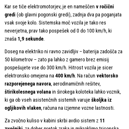
Kar se tiče elektromotorjev, je en nameščen
v ročični
gredi
(ob glavni pogonski gredi), zadnja dva pa poganjata
vsak svoje kolo. Sistemska moč vozila je tako res
neverjetna, prav tako pospešek od 0 do 100 km/h, ki
znaša
1,9 sekunde
.
Doseg na elektriko ni ravno zavidljiv – baterija zadošča za
50 kilometrov – zato pa lahko z gamero brez emisij
pospešujete vse do 300 km/h. Hitrost vozila je sicer
elektronsko omejena na
400 km/h
. Na račun
vektorsko
razporejenega navora
, aerodinamičnih rešitev,
štirikolesnega volana
in širokega koloteka lahko voznik,
ki ga ob vseh asistenčnih sistemih varuje
školjka iz
ogljikovih vlaken
, računa na izjemne vozne lastnosti.
Za zvočno kuliso v kabini skrbi avdio sistem z
11
zvočniki
, za dober pretok zraka in mikroklimo triconska