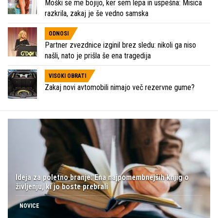
Moški se me bojijo, ker sem lepa in uspešna: Misica
razkrila, zakaj je še vedno samska
ODNOSI
Partner zvezdnice izginil brez sledu: nikoli ga niso
našli, nato je prišla še ena tragedija
VISOKI OBRATI
Zakaj novi avtomobili nimajo več rezervne gume?
Ideja za poletno branje: Ena najpomembnejših knjig o
življenju, ki jo boste prebrali
NOVICE