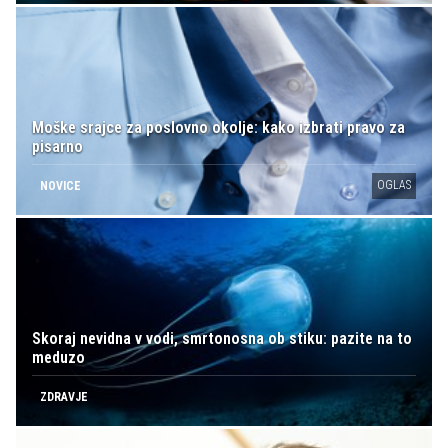
Moške srajce za poslovno okolje: kako izbrati pravo za
pisarno
OGLAS
NOVICE
Skoraj nevidna v vodi, smrtonosna ob stiku: pazite na to
meduzo
ZDRAVJE