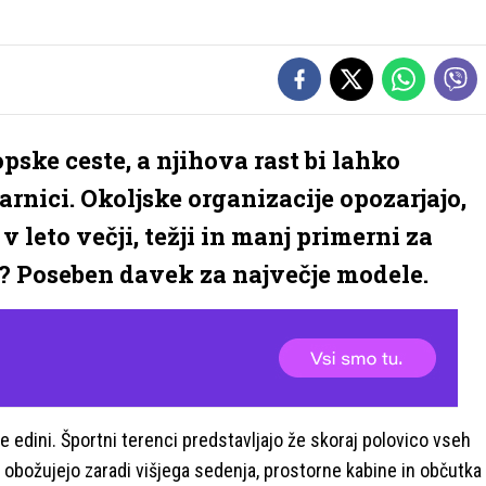
opske ceste, a njihova rast bi lahko
rnici. Okoljske organizacije opozarjajo,
v leto večji, težji in manj primerni za
? Poseben davek za največje modele.
te edini. Športni terenci predstavljajo že skoraj polovico vseh
h obožujejo zaradi višjega sedenja, prostorne kabine in občutka