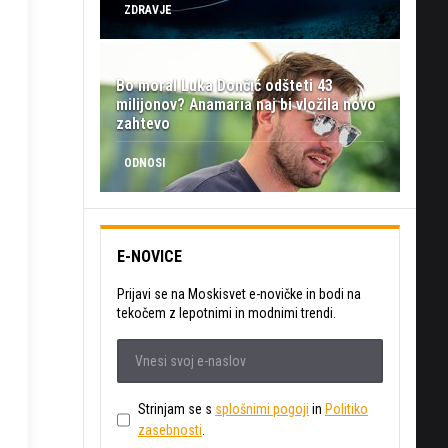
ZDRAVJE
Bo moral Luka Dončić odšteti 43
milijonov? Anamaria naj bi vložila novo
zahtevo
ODNOSI
E-NOVICE
Prijavi se na Moskisvet e-novičke in bodi na
tekočem z lepotnimi in modnimi trendi.
Strinjam se s
splošnimi pogoji
in
Politiko
zasebnosti
.