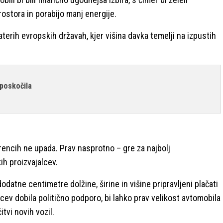
ostora in porabijo manj energije.
erih evropskih državah, kjer višina davka temelji na izpustih
 poskočila
encih ne upada. Prav nasprotno – gre za najbolj
h proizvajalcev.
odatne centimetre dolžine, širine in višine pripravljeni plačati
lcev dobila politično podporo, bi lahko prav velikost avtomobila
tvi novih vozil.