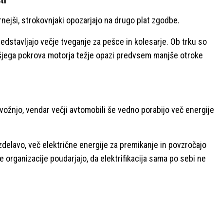
rnejši, strokovnjaki opozarjajo na drugo plat zgodbe.
edstavljajo večje tveganje za pešce in kolesarje. Ob trku so
višjega pokrova motorja težje opazi predvsem manjše otroke
vožnjo, vendar večji avtomobili še vedno porabijo več energije
izdelavo, več električne energije za premikanje in povzročajo
 organizacije poudarjajo, da elektrifikacija sama po sebi ne