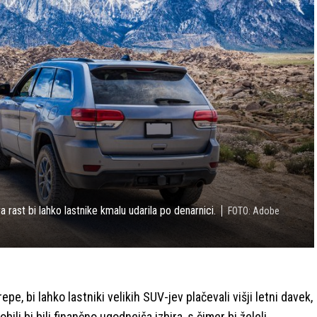
a rast bi lahko lastnike kmalu udarila po denarnici.
FOTO: Adobe
, bi lahko lastniki velikih SUV-jev plačevali višji letni davek,
bili bi bili finančno ugodnejša izbira, s čimer bi želeli