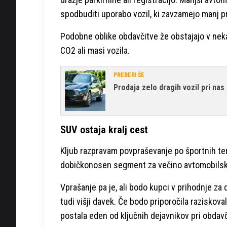
spodbuditi uporabo vozil, ki zavzamejo manj pr
Podobne oblike obdavčitve že obstajajo v nekat
CO2 ali masi vozila.
PREBERI ŠE
Prodaja zelo dragih vozil pri nas
SUV ostaja kralj cest
Kljub razpravam povpraševanje po športnih ter
dobičkonosen segment za večino avtomobilski
Vprašanje pa je, ali bodo kupci v prihodnje za d
tudi višji davek. Če bodo priporočila raziskova
postala eden od ključnih dejavnikov pri obdavči