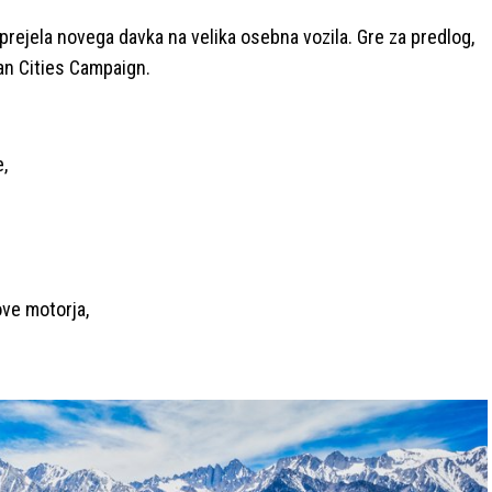
prejela novega davka na velika osebna vozila. Gre za predlog,
ean Cities Campaign.
e,
ove motorja,