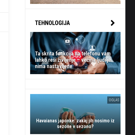
TEHNOLOGIJA
Ta skrita funkcija na telefonu vam
lahko reši življenje – večina ljudi je
nima nastavljene
OGLAS
Havaianas japonke: zakaj jih nosimo iz
sezone v sezono?