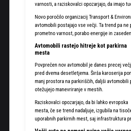
varnosti, a raziskovalci opozarjajo, da imajo tu
Novo poročilo organizacij Transport & Environ
avtomobili postajajo vse večji. Ta trend pa ne 
prometno varnost, porabo energije in zasede
Avtomobili rastejo hitreje kot parkirna
mesta
Povprečen nov avtomobil je danes precej večj
pred dvema desetletjema. Širša karoserija po
manj prostora na parkiriščih, daljši avtomobili 
otežujejo manevriranje v mestih.
Raziskovalci opozarjajo, da bi lahko evropska
mesta, če se trend nadaljuje, izgubila na tisoč
uporabnih parkirnih mest, saj infrastruktura pr
Večji avto ne pomeni nujno večje varnos