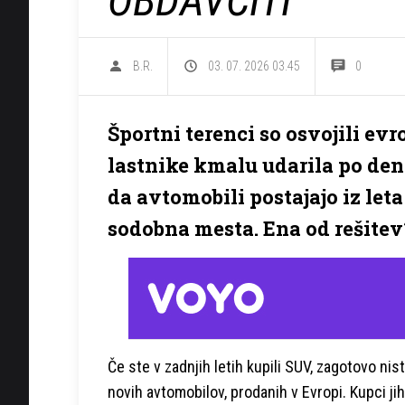
OBDAVČITI
B.R.
03. 07. 2026 03.45
0
Športni terenci so osvojili evr
lastnike kmalu udarila po dena
da avtomobili postajajo iz leta 
sodobna mesta. Ena od rešitev
Če ste v zadnjih letih kupili SUV, zagotovo nis
novih avtomobilov, prodanih v Evropi. Kupci ji