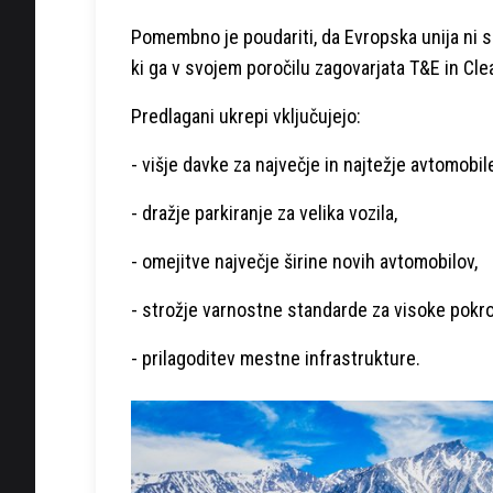
Pomembno je poudariti, da Evropska unija ni s
ki ga v svojem poročilu zagovarjata T&E in Cl
Predlagani ukrepi vključujejo:
- višje davke za največje in najtežje avtomobil
- dražje parkiranje za velika vozila,
- omejitve največje širine novih avtomobilov,
- strožje varnostne standarde za visoke pokr
- prilagoditev mestne infrastrukture.