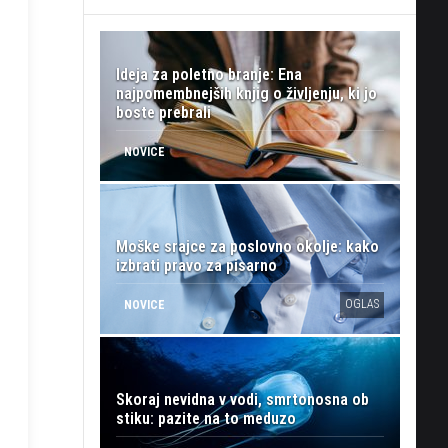
Ideja za poletno branje: Ena
najpomembnejših knjig o življenju, ki jo
boste prebrali
NOVICE
Moške srajce za poslovno okolje: kako
izbrati pravo za pisarno
OGLAS
NOVICE
Skoraj nevidna v vodi, smrtonosna ob
stiku: pazite na to meduzo