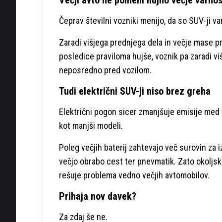
Čeprav številni vozniki menijo, da so SUV-ji va
Zaradi višjega prednjega dela in večje mase pr
posledice praviloma hujše, voznik pa zaradi 
neposredno pred vozilom.
Tudi električni SUV-ji niso brez greha
Električni pogon sicer zmanjšuje emisije med 
kot manjši modeli.
Poleg večjih baterij zahtevajo več surovin za 
večjo obrabo cest ter pnevmatik. Zato okoljske
rešuje problema vedno večjih avtomobilov.
Prihaja nov davek?
Za zdaj še ne.