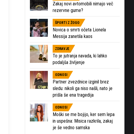
Zakaj novi avtomobili nimajo več
rezervne gume?
ŠPORTI Z ŽOGO
Novica o smrti očeta Lionela
Messija zanetila kaos
ZDRAVJE
To je jutranja navada, ki lahko
podaljša življenje
ODNOSI
Partner zvezdnice izginil brez
sledu: nikoli ga niso našli, nato je
prišla še ena tragedija
ODNOSI
Moški se me bojijo, ker sem lepa
in uspešna: Misica razkrila, zakaj
je še vedno samska