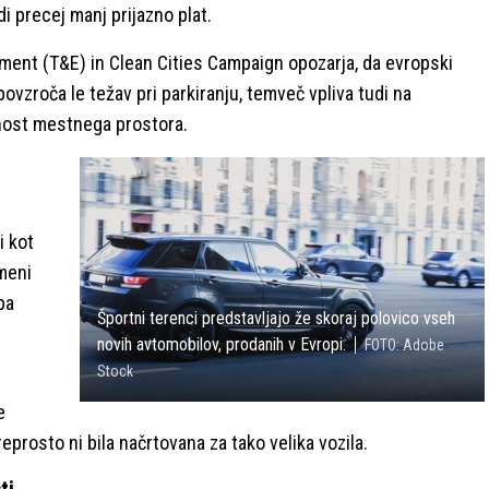
di precej manj prijazno plat.
ment (T&E) in Clean Cities Campaign opozarja, da evropski
povzroča le težav pri parkiranju, temveč vpliva tudi na
nost mestnega prostora.
i kot
meni
pa
Športni terenci predstavljajo že skoraj polovico vseh
novih avtomobilov, prodanih v Evropi.
FOTO: Adobe
Stock
e
eprosto ni bila načrtovana za tako velika vozila.
ti