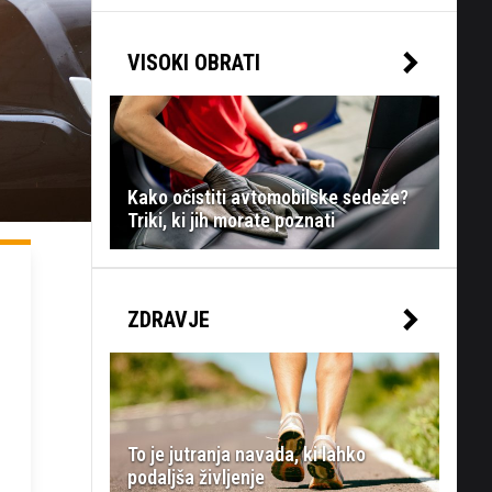
VISOKI OBRATI
Kako očistiti avtomobilske sedeže?
Triki, ki jih morate poznati
ZDRAVJE
To je jutranja navada, ki lahko
podaljša življenje