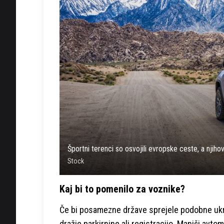
Športni terenci so osvojili evropske ceste, a njihov
Stock
Kaj bi to pomenilo za voznike?
Če bi posamezne države sprejele podobne ukrepe
dražje parkirnine ali registracijo. Manjši avtomo