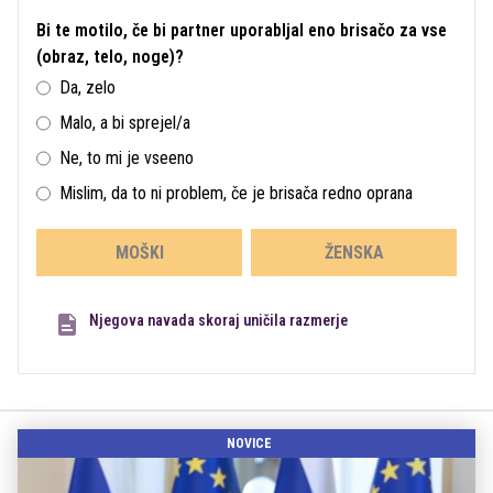
Bi te motilo, če bi partner uporabljal eno brisačo za vse
(obraz, telo, noge)?
Da, zelo
Malo, a bi sprejel/a
Ne, to mi je vseeno
Mislim, da to ni problem, če je brisača redno oprana
MOŠKI
ŽENSKA
Njegova navada skoraj uničila razmerje
NOVICE