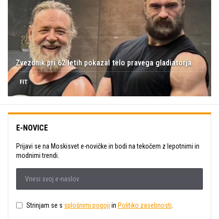
Zvezdnik pri 62 letih pokazal telo pravega gladiatorja
FIT
E-NOVICE
Prijavi se na Moskisvet e-novičke in bodi na tekočem z lepotnimi in
modnimi trendi.
Strinjam se s
splošnimi pogoji
in
Politiko zasebnosti
.