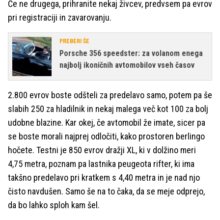
Če ne drugega, prihranite nekaj živcev, predvsem pa evrov
pri registraciji in zavarovanju.
PREBERI ŠE
Porsche 356 speedster: za volanom enega
najbolj ikoničnih avtomobilov vseh časov
2.800 evrov boste odšteli za predelavo samo, potem pa še
slabih 250 za hladilnik in nekaj malega več kot 100 za bolj
udobne blazine. Kar okej, če avtomobil že imate, sicer pa
se boste morali najprej odločiti, kako prostoren berlingo
hočete. Testni je 850 evrov dražji XL, ki v dolžino meri
4,75 metra, poznam pa lastnika peugeota rifter, ki ima
takšno predelavo pri kratkem s 4,40 metra in je nad njo
čisto navdušen. Samo še na to čaka, da se meje odprejo,
da bo lahko sploh kam šel.