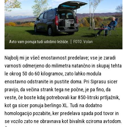
Avto vam ponuja tudi udobno ležišče.
FOTO: Volan
Najbolj mi je všeč enostavnost predelave; vse je zaradi
varnosti odmerjeno do milimetra natančno in skupaj tehta
le okrog 50 do 60 kilogramov, zato lahko modula
enostavno odstranite in pustite doma. Pri Siprasu sicer
pravijo, da večina strank tega ne počne, je pa fino, da
veste, če boste kdaj potrebovali kar 850-litrski prtljažnik,
kot ga sicer ponuja berlingo XL. Tudi na dodatno
homologacijo pozabite, ker predelava spada pod tovor in
se vozilo zato ne obravnava kot bivalnik oziroma avtodom.