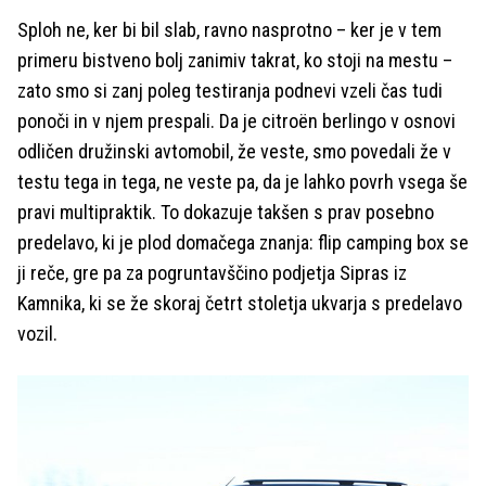
Sploh ne, ker bi bil slab, ravno nasprotno – ker je v tem
primeru bistveno bolj zanimiv takrat, ko stoji na mestu –
zato smo si zanj poleg testiranja podnevi vzeli čas tudi
ponoči in v njem prespali. Da je citroën berlingo v osnovi
odličen družinski avtomobil, že veste, smo povedali že v
testu tega in tega, ne veste pa, da je lahko povrh vsega še
pravi multipraktik. To dokazuje takšen s prav posebno
predelavo, ki je plod domačega znanja: flip camping box se
ji reče, gre pa za pogruntavščino podjetja Sipras iz
Kamnika, ki se že skoraj četrt stoletja ukvarja s predelavo
vozil.