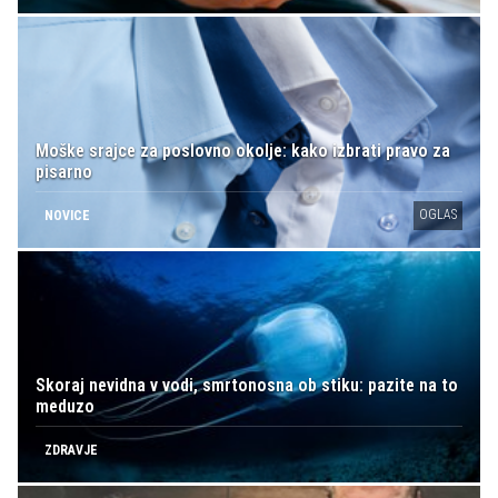
Moške srajce za poslovno okolje: kako izbrati pravo za
pisarno
OGLAS
NOVICE
Skoraj nevidna v vodi, smrtonosna ob stiku: pazite na to
meduzo
ZDRAVJE