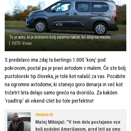
To je avto, ki je bistveno bolj zanimiv takrat, ko stoji na mestu.
FOTO: Volan
S predelavo ima zdaj ta berlingo 1.000 'konj' pod
pokrovom, postal pa je pravi avtodom v malem. Če ste bolj
pustolovski tip človeka, je tole kot nalašč za vas. Pozabite
na ogromne avtodome, ki stanejo goro denarja in več kot
tričetrt leta delajo samo gnečo na dvorišču. Za kakšen
'roadtrip' ali vikend izlet bo tole perfektno!
PREBERI ŠE
Matej Mihinjač: ''V tem delu postajamo vse
bolj podobni Američanom, pred leti pa smo