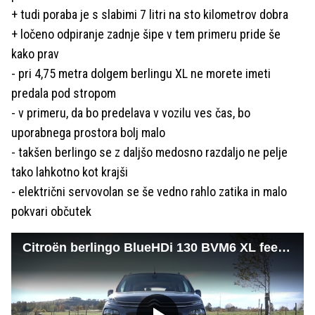
+ tudi poraba je s slabimi 7 litri na sto kilometrov dobra
+ ločeno odpiranje zadnje šipe v tem primeru pride še
kako prav
- pri 4,75 metra dolgem berlingu XL ne morete imeti
predala pod stropom
- v primeru, da bo predelava v vozilu ves čas, bo
uporabnega prostora bolj malo
- takšen berlingo se z daljšo medosno razdaljo ne pelje
tako lahkotno kot krajši
- električni servovolan se še vedno rahlo zatika in malo
pokvari občutek
Citroën berlingo BlueHDi 130 BVM6 XL feel flip camping box