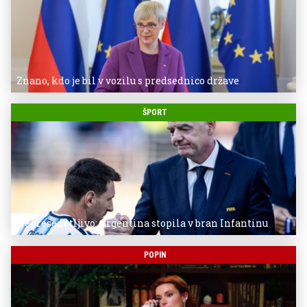
Znano, kdo je bil v vozilu s predsednico države
ŠPORT
Nepresenetljivo: Argentina stopila v bran Infantinu
POPIN