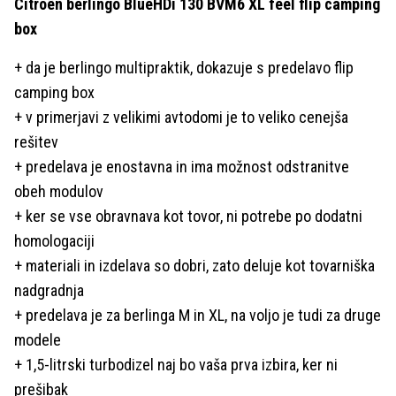
Citroën berlingo BlueHDi 130 BVM6 XL feel flip camping
box
+ da je berlingo multipraktik, dokazuje s predelavo flip
camping box
+ v primerjavi z velikimi avtodomi je to veliko cenejša
rešitev
+ predelava je enostavna in ima možnost odstranitve
obeh modulov
+ ker se vse obravnava kot tovor, ni potrebe po dodatni
homologaciji
+ materiali in izdelava so dobri, zato deluje kot tovarniška
nadgradnja
+ predelava je za berlinga M in XL, na voljo je tudi za druge
modele
+ 1,5-litrski turbodizel naj bo vaša prva izbira, ker ni
prešibak