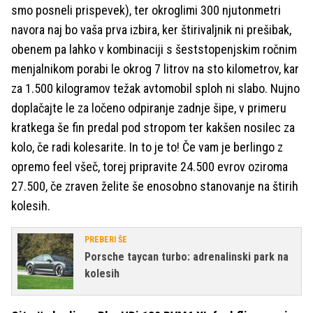
smo posneli prispevek), ter okroglimi 300 njutonmetri
navora naj bo vaša prva izbira, ker štirivaljnik ni prešibak,
obenem pa lahko v kombinaciji s šeststopenjskim ročnim
menjalnikom porabi le okrog 7 litrov na sto kilometrov, kar
za 1.500 kilogramov težak avtomobil sploh ni slabo. Nujno
doplačajte le za ločeno odpiranje zadnje šipe, v primeru
kratkega še fin predal pod stropom ter kakšen nosilec za
kolo, če radi kolesarite. In to je to! Če vam je berlingo z
opremo feel všeč, torej pripravite 24.500 evrov oziroma
27.500, če zraven želite še enosobno stanovanje na štirih
kolesih.
PREBERI ŠE
Porsche taycan turbo: adrenalinski park na
kolesih