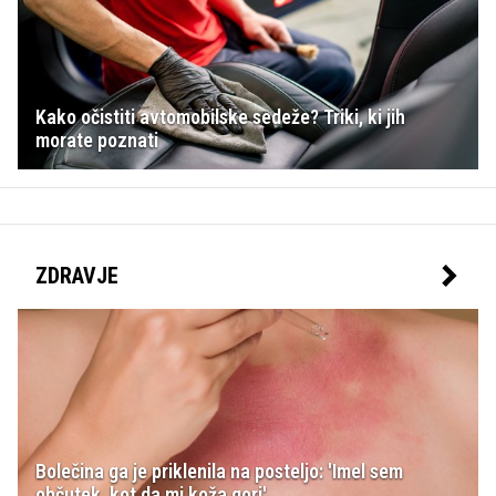
Kako očistiti avtomobilske sedeže? Triki, ki jih
morate poznati
ZDRAVJE
Bolečina ga je priklenila na posteljo: 'Imel sem
občutek, kot da mi koža gori'