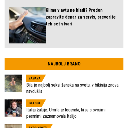
Klima v avtu ne hladi? Preden
zapravite denar za servis, preverite
teh pet stvari
NAJBOLJ BRANO
ZABAVA
Bila je najbolj seksi ženska na svetu, v bikiniju znova
navdušila
GLASBA
Italija žaluje: Umrla je legenda, ki je s svojimi
pesmimi zaznamovala Italijo