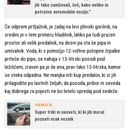
jih tako zaničevali, češ, kako velike in
potratne avtomobile vozijo.''
Če odprem prtljažnik, je zadaj na levi plinski gorilnik, na
sredini je v tem primeru hladilnik, lahko pa tudi prazen
prostor ali velik predalnik, na desni pa sta še pipa in
umivalnik. Voda, ki s pomočjo 12-voltne potopne črpalke
priteče do pipe, se nahaja v 13-litrski posodi pod
ležiščem, zraven pa je še ena, prav tako 13-litrska, kamor
se steka odpadna. Ne manjka niti kup predalov, ki si jih
prilagodite po lastnih željah, da posoda, pribor in seveda
kaj dobrega za pojesti ne bo letelo spredaj pod sedeže.
PREBERI ŠE
Super triki in nasveti, ki bi jih moral
poznati vsak voznik