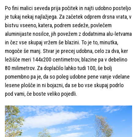
Po fini malici seveda prija počitek in najti udobno posteljo
je tukaj nekaj najlažjega. Za začetek odprem drsna vrata, v
bistvu vseeno, katera, podrem sedeže, povlečem
aluminijaste nosilce, jih povežem z dodatnima alu-letvama
in čez vse skupaj vržem še blazini. To je to, minutka,
mogoče še manj. Stvar je precej udobna, celo za dva, ker
ležišče meri 144x200 centimetrov, blazine pa v debelino
80 milimetrov. Za doplačilo lahko tudi 100, še bolj
pomembno pa je, da so poleg udobne pene vanje vdelane
lesene plošče in ni bojazni, da se bo vse skupaj podrlo
pod vami, če boste veliko pojedli.