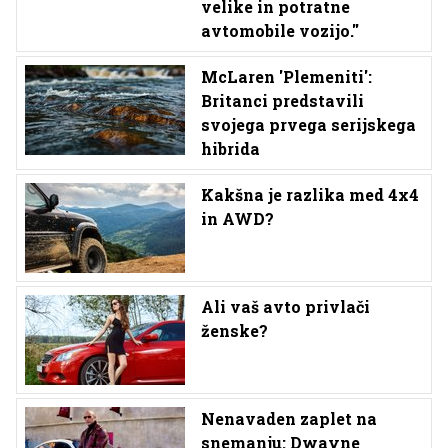
velike in potratne
avtomobile vozijo.''
McLaren 'Plemeniti':
Britanci predstavili
svojega prvega serijskega
hibrida
Kakšna je razlika med 4x4
in AWD?
Ali vaš avto privlači
ženske?
Nenavaden zaplet na
snemanju: Dwayne