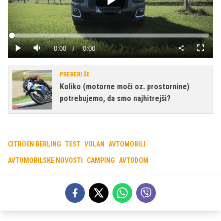
Predvajaj
Loaded
:
0%
Current
0:00
/
Duration
0:00
Predvajaj
Tiho
Celoza
način
Time
PREBERI ŠE
Koliko (motorne moči oz. prostornine)
potrebujemo, da smo najhitrejši?
CITROEN BERLING
TEST
VOLAN
AVTOMOBILI
AVTOMOBILSKE NOVOSTI
CAMPING
AVTODOM