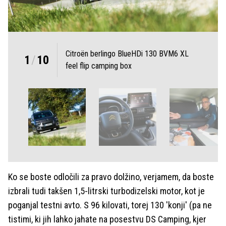
Citroën berlingo BlueHDi 130 BVM6 XL
1
/
10
feel flip camping box
Ko se boste odločili za pravo dolžino, verjamem, da boste
izbrali tudi takšen 1,5-litrski turbodizelski motor, kot je
poganjal testni avto. S 96 kilovati, torej 130 'konji' (pa ne
tistimi, ki jih lahko jahate na posestvu DS Camping, kjer