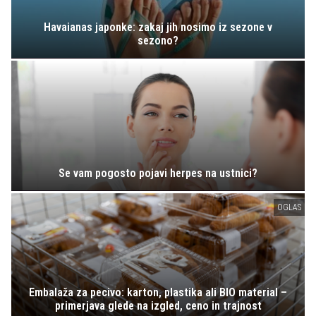
Havaianas japonke: zakaj jih nosimo iz sezone v
sezono?
Se vam pogosto pojavi herpes na ustnici?
OGLAS
Embalaža za pecivo: karton, plastika ali BIO material –
primerjava glede na izgled, ceno in trajnost