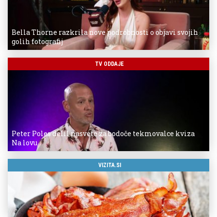
Bella Thorne razkrila nove podrobnosti o objavi svojih
golih fotografij
TV ODDAJE
Peter Poles delil nasvete za bodoče tekmovalce kviza
Na lovu
VIZITA.SI