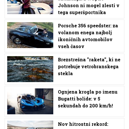
Johnson ni mogel zlesti v
tega superšportnika
Porsche 356 speedster: za
volanom enega najbolj
ikoničnih avtomobilov
vseh časov
Brezstrešna ''raketa'', ki ne
potrebuje vetrobranskega
stekla
Ognjena krogla po imenu
Bugatti bolide: v 5
sekundah do 200 km/h!
Nov hitrostni rekord: