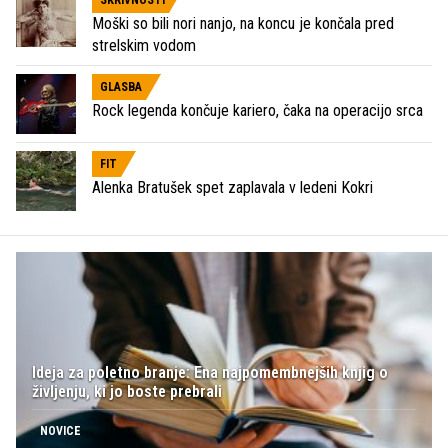
SKRIVNOSTI
Moški so bili nori nanjo, na koncu je končala pred
strelskim vodom
GLASBA
Rock legenda končuje kariero, čaka na operacijo srca
FIT
Alenka Bratušek spet zaplavala v ledeni Kokri
Ideja za poletno branje: Ena najpomembnejših knjig o
življenju, ki jo boste prebrali
NOVICE