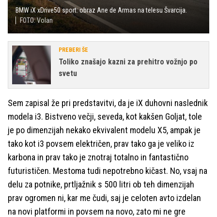
BMW iX xDrive50 sport: obraz Ane de Armas na telesu Švarcija.
FOTO: Volan
PREBERI ŠE
Toliko znašajo kazni za prehitro vožnjo po
svetu
Sem zapisal že pri predstavitvi, da je iX duhovni naslednik
modela i3. Bistveno večji, seveda, kot kakšen Goljat, tole
je po dimenzijah nekako ekvivalent modelu X5, ampak je
tako kot i3 povsem električen, prav tako ga je veliko iz
karbona in prav tako je znotraj totalno in fantastično
futurističen. Mestoma tudi nepotrebno kičast. No, vsaj na
delu za potnike, prtljažnik s 500 litri ob teh dimenzijah
prav ogromen ni, kar me čudi, saj je celoten avto izdelan
na novi platformi in povsem na novo, zato mi ne gre