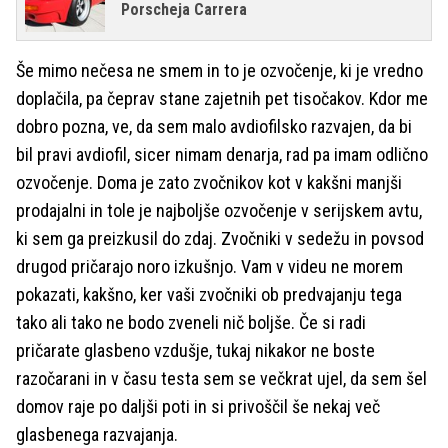
Porscheja Carrera
Še mimo nečesa ne smem in to je ozvočenje, ki je vredno
doplačila, pa čeprav stane zajetnih pet tisočakov. Kdor me
dobro pozna, ve, da sem malo avdiofilsko razvajen, da bi
bil pravi avdiofil, sicer nimam denarja, rad pa imam odlično
ozvočenje. Doma je zato zvočnikov kot v kakšni manjši
prodajalni in tole je najboljše ozvočenje v serijskem avtu,
ki sem ga preizkusil do zdaj. Zvočniki v sedežu in povsod
drugod pričarajo noro izkušnjo. Vam v videu ne morem
pokazati, kakšno, ker vaši zvočniki ob predvajanju tega
tako ali tako ne bodo zveneli nič boljše. Če si radi
pričarate glasbeno vzdušje, tukaj nikakor ne boste
razočarani in v času testa sem se večkrat ujel, da sem šel
domov raje po daljši poti in si privoščil še nekaj več
glasbenega razvajanja.