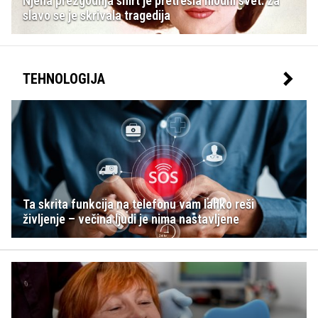
Njena prezgodnja smrt je pretresla modni svet: za
slavo se je skrivala tragedija
TEHNOLOGIJA
Ta skrita funkcija na telefonu vam lahko reši
življenje – večina ljudi je nima nastavljene