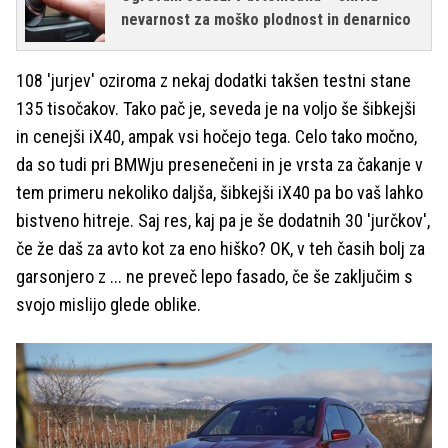
nevarnost za moško plodnost in denarnico
108 'jurjev' oziroma z nekaj dodatki takšen testni stane
135 tisočakov. Tako pač je, seveda je na voljo še šibkejši
in cenejši iX40, ampak vsi hočejo tega. Celo tako močno,
da so tudi pri BMWju presenečeni in je vrsta za čakanje v
tem primeru nekoliko daljša, šibkejši iX40 pa bo vaš lahko
bistveno hitreje. Saj res, kaj pa je še dodatnih 30 'jurčkov',
če že daš za avto kot za eno hiško? OK, v teh časih bolj za
garsonjero z ... ne preveč lepo fasado, če še zaključim s
svojo mislijo glede oblike.