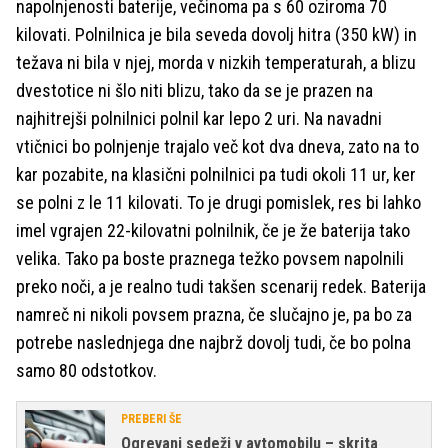
napolnjenosti baterije, večinoma pa s 60 oziroma 70
kilovati. Polnilnica je bila seveda dovolj hitra (350 kW) in
težava ni bila v njej, morda v nizkih temperaturah, a blizu
dvestotice ni šlo niti blizu, tako da se je prazen na
najhitrejši polnilnici polnil kar lepo 2 uri. Na navadni
vtičnici bo polnjenje trajalo več kot dva dneva, zato na to
kar pozabite, na klasični polnilnici pa tudi okoli 11 ur, ker
se polni z le 11 kilovati. To je drugi pomislek, res bi lahko
imel vgrajen 22-kilovatni polnilnik, če je že baterija tako
velika. Tako pa boste praznega težko povsem napolnili
preko noči, a je realno tudi takšen scenarij redek. Baterija
namreč ni nikoli povsem prazna, če slučajno je, pa bo za
potrebe naslednjega dne najbrž dovolj tudi, če bo polna
samo 80 odstotkov.
PREBERI ŠE
Ogrevani sedeži v avtomobilu – skrita