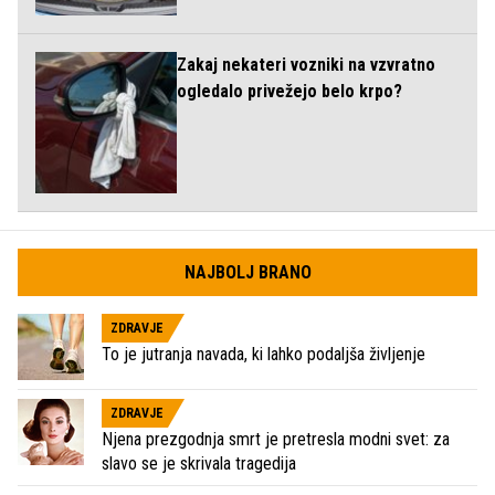
Zakaj nekateri vozniki na vzvratno
ogledalo privežejo belo krpo?
NAJBOLJ BRANO
ZDRAVJE
To je jutranja navada, ki lahko podaljša življenje
ZDRAVJE
Njena prezgodnja smrt je pretresla modni svet: za
slavo se je skrivala tragedija