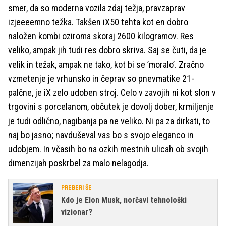
smer, da so moderna vozila zdaj težja, pravzaprav
izjeeeemno težka. Takšen iX50 tehta kot en dobro
naložen kombi oziroma skoraj 2600 kilogramov. Res
veliko, ampak jih tudi res dobro skriva. Saj se čuti, da je
velik in težak, ampak ne tako, kot bi se ’moralo’. Zračno
vzmetenje je vrhunsko in čeprav so pnevmatike 21-
palčne, je iX zelo udoben stroj. Celo v zavojih ni kot slon v
trgovini s porcelanom, občutek je dovolj dober, krmiljenje
je tudi odlično, nagibanja pa ne veliko. Ni pa za dirkati, to
naj bo jasno; navduševal vas bo s svojo eleganco in
udobjem. In včasih bo na ozkih mestnih ulicah ob svojih
dimenzijah poskrbel za malo nelagodja.
PREBERI ŠE
Kdo je Elon Musk, norčavi tehnološki
vizionar?