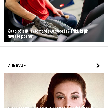
Kako očistiti avtomobilske sedeže? Triki, ki jih
morate poznati
ZDRAVJE