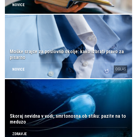
NOVICE
Moške srajce za poslovno okolje: kako izbrati pravo za
pisarno
OGLAS
NOVICE
Skoraj nevidna v vodi, smrtonosna ob stiku: pazite na to
meduzo
ZDRAVJE