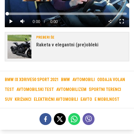
Predvajaj
Loaded
:
0%
Current
0:00
/
Duration
0:00
Predvajaj
Tiho
Celoza
način
Time
PREBERI ŠE
Raketa v elegantni (pre)obleki
BMW IX XDRIVE50 SPORT 2021
BMW
AVTOMOBILI
ODDAJA VOLAN
TEST
AVTOMOBILSKI TEST
AVTOMOBILIZEM
ŠPORTNI TERENCI
SUV
KRIŽANCI
ELEKTRIČNI AVTOMOBILI
EAVTO
E MOBILNOST