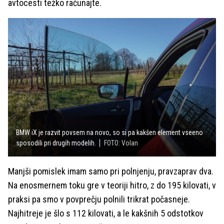
avtocesti težko računajte.
BMW iX je razvit povsem na novo, so si pa kakšen element vseeno
sposodili pri drugih modelih.
FOTO: Volan
Manjši pomislek imam samo pri polnjenju, pravzaprav dva.
Na enosmernem toku gre v teoriji hitro, z do 195 kilovati, v
praksi pa smo v povprečju polnili trikrat počasneje.
Najhitreje je šlo s 112 kilovati, a le kakšnih 5 odstotkov