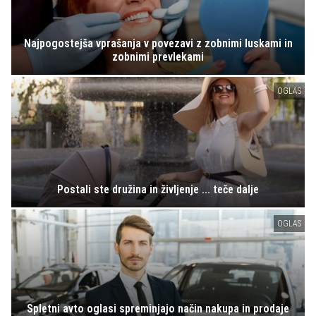
Najpogostejša vprašanja v povezavi z zobnimi luskami in
zobnimi prevlekami
OGLAS
Postali ste družina in življenje ... teče dalje
OGLAS
Spletni avto oglasi spreminjajo način nakupa in prodaje