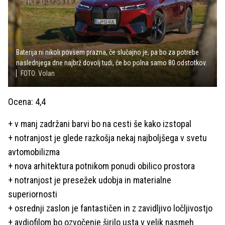
Baterija ni nikoli povsem prazna, če slučajno je, pa bo za potrebe
naslednjega dne najbrž dovolj tudi, če bo polna samo 80 odstotkov.
FOTO: Volan
Ocena: 4,4
+ v manj zadržani barvi bo na cesti še kako izstopal
+ notranjost je glede razkošja nekaj najboljšega v svetu
avtomobilizma
+ nova arhitektura potnikom ponudi obilico prostora
+ notranjost je presežek udobja in materialne
superiornosti
+ osrednji zaslon je fantastičen in z zavidljivo ločljivostjo
+ avdiofilom bo ozvočenje širilo usta v velik nasmeh