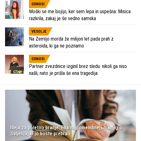
ODNOSI
Moški se me bojijo, ker sem lepa in uspešna: Misica
razkrila, zakaj je še vedno samska
VESOLJE
Na Zemljo morda že milijon let pada prah z
asteroida, ki ga ne poznamo
ODNOSI
Partner zvezdnice izginil brez sledu: nikoli ga niso
našli, nato je prišla še ena tragedija
Ideja za poletno branje: Ena najpomembnejših knjig o
življenju, ki jo boste prebrali