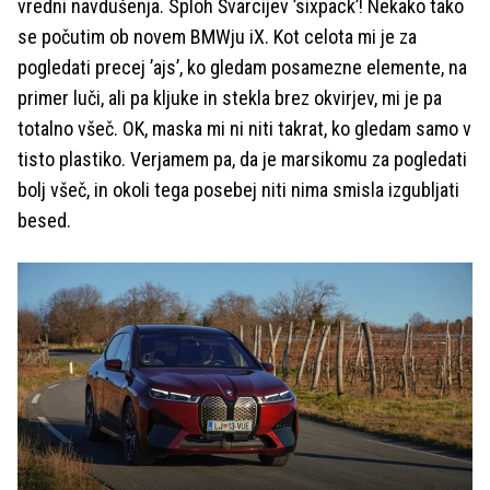
vredni navdušenja. Sploh Švarcijev ’sixpack’! Nekako tako
se počutim ob novem BMWju iX. Kot celota mi je za
pogledati precej ’ajs’, ko gledam posamezne elemente, na
primer luči, ali pa kljuke in stekla brez okvirjev, mi je pa
totalno všeč. OK, maska mi ni niti takrat, ko gledam samo v
tisto plastiko. Verjamem pa, da je marsikomu za pogledati
bolj všeč, in okoli tega posebej niti nima smisla izgubljati
besed.