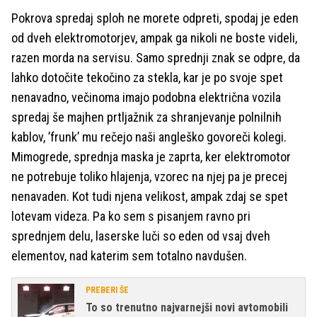
Pokrova spredaj sploh ne morete odpreti, spodaj je eden
od dveh elektromotorjev, ampak ga nikoli ne boste videli,
razen morda na servisu. Samo sprednji znak se odpre, da
lahko dotočite tekočino za stekla, kar je po svoje spet
nenavadno, večinoma imajo podobna električna vozila
spredaj še majhen prtljažnik za shranjevanje polnilnih
kablov, ’frunk’ mu rečejo naši angleško govoreči kolegi.
Mimogrede, sprednja maska je zaprta, ker elektromotor
ne potrebuje toliko hlajenja, vzorec na njej pa je precej
nenavaden. Kot tudi njena velikost, ampak zdaj se spet
lotevam videza. Pa ko sem s pisanjem ravno pri
sprednjem delu, laserske luči so eden od vsaj dveh
elementov, nad katerim sem totalno navdušen.
PREBERI ŠE
To so trenutno najvarnejši novi avtomobili