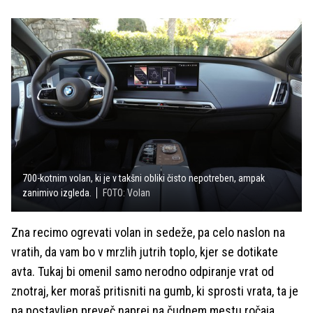
700-kotnim volan, ki je v takšni obliki čisto nepotreben, ampak
zanimivo izgleda.
FOTO: Volan
Zna recimo ogrevati volan in sedeže, pa celo naslon na
vratih, da vam bo v mrzlih jutrih toplo, kjer se dotikate
avta. Tukaj bi omenil samo nerodno odpiranje vrat od
znotraj, ker moraš pritisniti na gumb, ki sprosti vrata, ta je
pa postavljen preveč naprej na čudnem mestu ročaja.