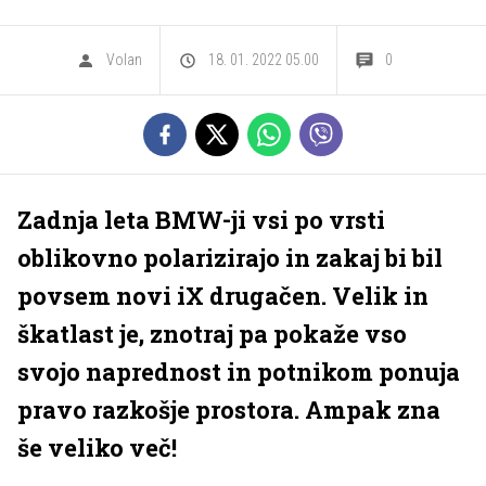
Volan
18. 01. 2022 05.00
0
Zadnja leta BMW-ji vsi po vrsti
oblikovno polarizirajo in zakaj bi bil
povsem novi iX drugačen. Velik in
škatlast je, znotraj pa pokaže vso
svojo naprednost in potnikom ponuja
pravo razkošje prostora. Ampak zna
še veliko več!