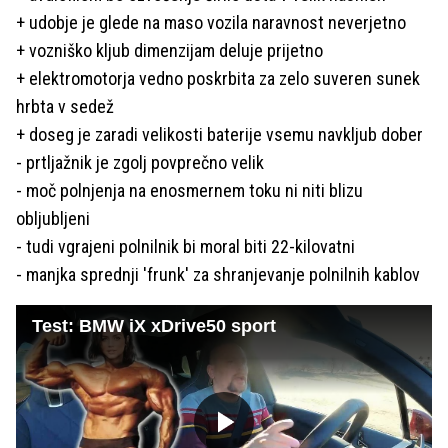
+ udobje je glede na maso vozila naravnost neverjetno
+ vozniško kljub dimenzijam deluje prijetno
+ elektromotorja vedno poskrbita za zelo suveren sunek
hrbta v sedež
+ doseg je zaradi velikosti baterije vsemu navkljub dober
- prtljažnik je zgolj povprečno velik
- moč polnjenja na enosmernem toku ni niti blizu
obljubljeni
- tudi vgrajeni polnilnik bi moral biti 22-kilovatni
- manjka sprednji 'frunk' za shranjevanje polnilnih kablov
Test: BMW iX xDrive50 sport