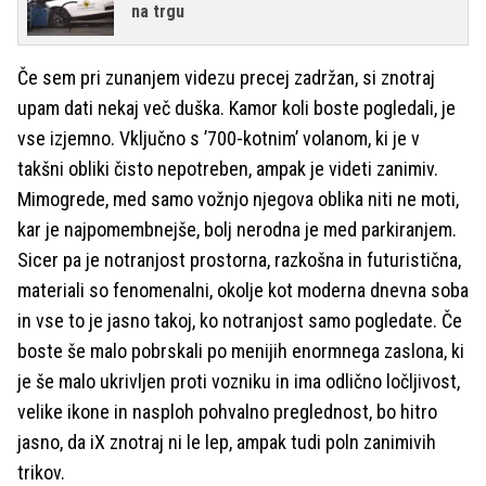
na trgu
Če sem pri zunanjem videzu precej zadržan, si znotraj
upam dati nekaj več duška. Kamor koli boste pogledali, je
vse izjemno. Vključno s ’700-kotnim’ volanom, ki je v
takšni obliki čisto nepotreben, ampak je videti zanimiv.
Mimogrede, med samo vožnjo njegova oblika niti ne moti,
kar je najpomembnejše, bolj nerodna je med parkiranjem.
Sicer pa je notranjost prostorna, razkošna in futuristična,
materiali so fenomenalni, okolje kot moderna dnevna soba
in vse to je jasno takoj, ko notranjost samo pogledate. Če
boste še malo pobrskali po menijih enormnega zaslona, ki
je še malo ukrivljen proti vozniku in ima odlično ločljivost,
velike ikone in nasploh pohvalno preglednost, bo hitro
jasno, da iX znotraj ni le lep, ampak tudi poln zanimivih
trikov.