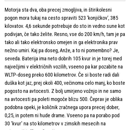
Motorja sta dva, oba precej zmogljiva, in štirikolesni
pogon mora tukaj na cesto spraviti 523 ’konjičkov’, 385
kilovatov. 4,6 sekunde potrebuje do sto in vedno sune kot
podivjan, če tako želite. Resno, vse do 200 km/h, tam je pa
tako ali tako elektronsko omejen in ga elektronika prav
nežno umiri. Kaj pa doseg, Anže, a to ni pomembno? Je,
seveda. Baterija ima neto dobrih 105 kvur in je torej med
največjimi v električnih vozilih, vseeno pa kar pozabite na
WLTP-doseg preko 600 kilometrov. Če si boste radi dali
duška kot jaz, prej okoli 400, večinoma celo manj, ko boste
pogosto na avtocesti. Z bolj umirjeno vožnjo in ne samo
na avtocesti pa poleti mogoče blizu 500. Čeprav je oblika
podobna opeki, je količnik zračnega upora precej dober,
0,25, in potem ni hude drame. Vseeno pa na porabo pod
30 'kvur' na sto kilometrov v zimskih mesecih na