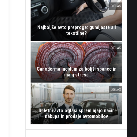
OGLAS
Najboljše avto preproge: gumijaste ali
tekstilne?
OGLAS
Ganoderma lucidum za boljši spanec in
manj stresa
OGLAS
Spletni avto oglasi spreminjajo način
nakupa in prodaje avtomobilov