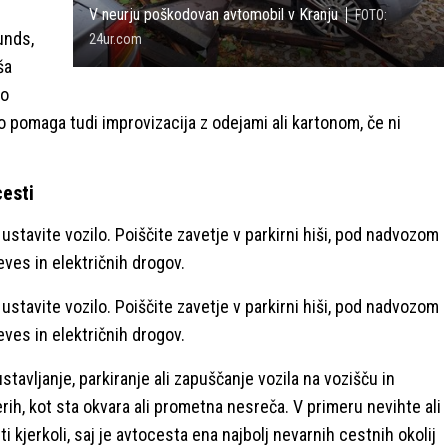
V neurju poškodovan avtomobil v Kranju
FOTO:
unds,
24ur.com
ša
no
o pomaga tudi improvizacija z odejami ali kartonom, če ni
cesti
ustavite vozilo. Poiščite zavetje v parkirni hiši, pod nadvozom
ves in električnih drogov.
ustavite vozilo. Poiščite zavetje v parkirni hiši, pod nadvozom
ves in električnih drogov.
stavljanje, parkiranje ali zapuščanje vozila na vozišču in
ih, kot sta okvara ali prometna nesreča. V primeru nevihte ali
i kjerkoli, saj je avtocesta ena najbolj nevarnih cestnih okolij