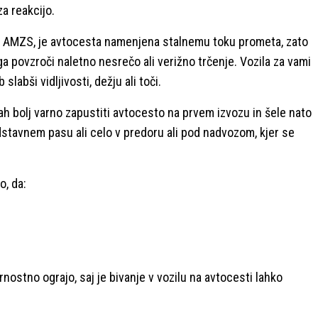
a reakcijo.
in AMZS, je avtocesta namenjena stalnemu toku prometa, zato
a povzroči naletno nesrečo ali verižno trčenje. Vozila za vami
labši vidljivosti, dežju ali toči.
rah bolj varno zapustiti avtocesto na prvem izvozu in šele nato
odstavnem pasu ali celo v predoru ali pod nadvozom, kjer se
o, da:
nostno ograjo, saj je bivanje v vozilu na avtocesti lahko