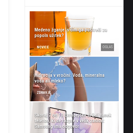
Medeno žganje: s čim ga postreči za
popoln užitek?
OGLAS
NOVICE
Hidracija v vročini: Voda, mineralna
voda ali mleko?
ZDRAVJE
Skoraj 7 od 10 Evropejcev si želi tanek
telefon, ki se razpre v velik zaslon:
Samsung ima odgovor