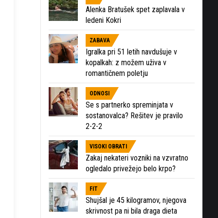
Alenka Bratušek spet zaplavala v
ledeni Kokri
ZABAVA
Igralka pri 51 letih navdušuje v
kopalkah: z možem uživa v
romantičnem poletju
ODNOSI
Se s partnerko spreminjata v
sostanovalca? Rešitev je pravilo
2-2-2
VISOKI OBRATI
Zakaj nekateri vozniki na vzvratno
ogledalo privežejo belo krpo?
FIT
Shujšal je 45 kilogramov, njegova
skrivnost pa ni bila draga dieta