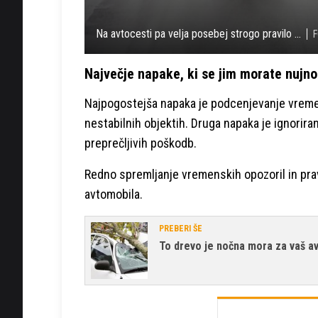
Na avtocesti pa velja posebej strogo pravilo ...
F
Največje napake, ki se jim morate nujno
Najpogostejša napaka je podcenjevanje vremena
nestabilnih objektih. Druga napaka je ignorira
preprečljivih poškodb.
Redno spremljanje vremenskih opozoril in prav
avtomobila.
PREBERI ŠE
To drevo je nočna mora za vaš av