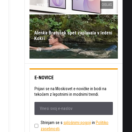
OGLAS
NOVICE
Alenka Bratušek spet zaplavala v ledeni
Kokri
FIT
E-NOVICE
Prijavi se na Moskisvet e-novičke in bodi na
tekočem z lepotnimi in modnimi trendi.
Strinjam se s
splošnimi pogoji
in
Politiko
zasebnosti
.