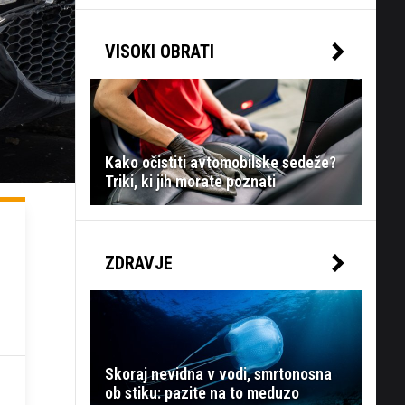
VISOKI OBRATI
Kako očistiti avtomobilske sedeže?
Triki, ki jih morate poznati
ZDRAVJE
Skoraj nevidna v vodi, smrtonosna
ob stiku: pazite na to meduzo