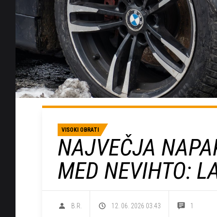
VISOKI OBRATI
NAJVEČJA NAPAK
MED NEVIHTO: L
B.R.
12. 06. 2026 03.43
1