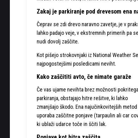
Zakaj je parkiranje pod drevesom ena na
Čeprav se zdi drevo naravno zavetje, je v pr
lahko padajo veje, v ekstremnih primerih pa s
nudi dovolj zaščite.
Kot pišejo strokovnjaki iz National Weather S
najpogostejšimi posledicami neviht.
Kako zaščititi avto, če nimate garaže
Če vas ujame nevihta brez možnosti pokriteg
parkiranja, obstajajo hitre rešitve, ki lahko
zmanjšajo škodo. Ena najučinkovitejših metod 
uporaba zaščitne ponjave (tarpaulin ali car cov
ki ublaži udarce toče in ščiti lak.
Ponjave kot hitra zaščita