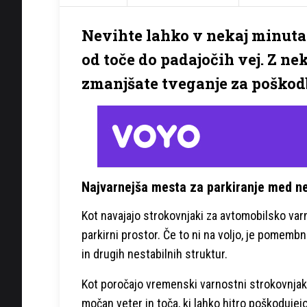
Nevihte lahko v nekaj minutah
od toče do padajočih vej. Z ne
zmanjšate tveganje za poškodb
Najvarnejša mesta za parkiranje med n
Kot navajajo strokovnjaki za avtomobilsko varno
parkirni prostor. Če to ni na voljo, je pomemb
in drugih nestabilnih struktur.
Kot poročajo vremenski varnostni strokovnjaki
močan veter in toča, ki lahko hitro poškodujejo