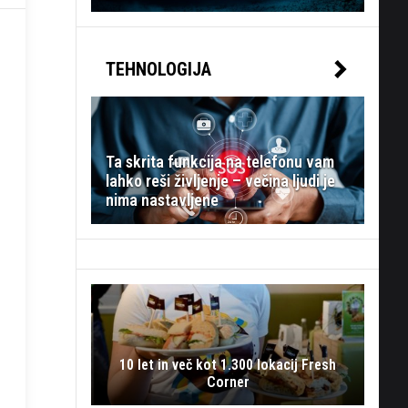
TEHNOLOGIJA
Ta skrita funkcija na telefonu vam
lahko reši življenje – večina ljudi je
nima nastavljene
10 let in več kot 1.300 lokacij Fresh
Corner