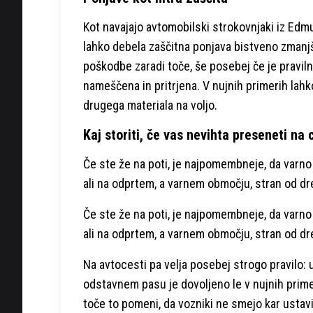
Kot navajajo avtomobilski strokovnjaki iz Edm
lahko debela zaščitna ponjava bistveno zmanj
poškodbe zaradi toče, še posebej če je pravil
nameščena in pritrjena. V nujnih primerih lahk
drugega materiala na voljo.
Kaj storiti, če vas nevihta preseneti na 
Če ste že na poti, je najpomembneje, da varno 
ali na odprtem, a varnem območju, stran od dre
Če ste že na poti, je najpomembneje, da varno 
ali na odprtem, a varnem območju, stran od dre
Na avtocesti pa velja posebej strogo pravilo: u
odstavnem pasu je dovoljeno le v nujnih primer
toče to pomeni, da vozniki ne smejo kar ustavit