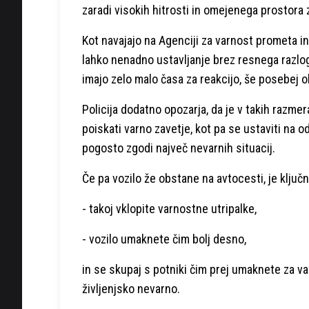
zaradi visokih hitrosti in omejenega prostora z
Kot navajajo na Agenciji za varnost prometa 
lahko nenadno ustavljanje brez resnega razlog
imajo zelo malo časa za reakcijo, še posebej ob s
Policija dodatno opozarja, da je v takih razme
poiskati varno zavetje, kot pa se ustaviti na 
pogosto zgodi največ nevarnih situacij.
Če pa vozilo že obstane na avtocesti, je ključn
- takoj vklopite varnostne utripalke,
- vozilo umaknete čim bolj desno,
in se skupaj s potniki čim prej umaknete za var
življenjsko nevarno.