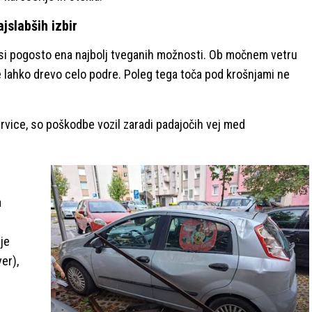
jslabših izbir
aksi pogosto ena najbolj tveganih možnosti. Ob močnem vetru
e lahko drevo celo podre. Poleg tega toča pod krošnjami ne
ervice, so poškodbe vozil zaradi padajočih vej med
a
je
er),