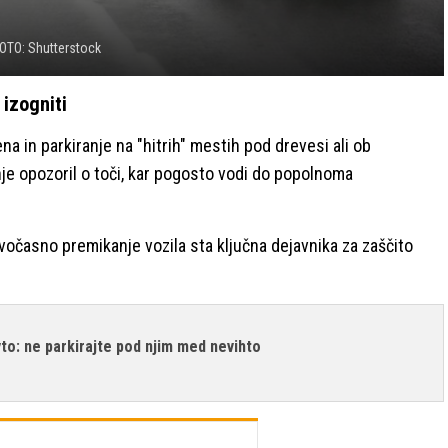
OTO: Shutterstock
 izogniti
 in parkiranje na "hitrih" mestih pod drevesi ali ob
nje opozoril o toči, kar pogosto vodi do popolnoma
očasno premikanje vozila sta ključna dejavnika za zaščito
to: ne parkirajte pod njim med nevihto