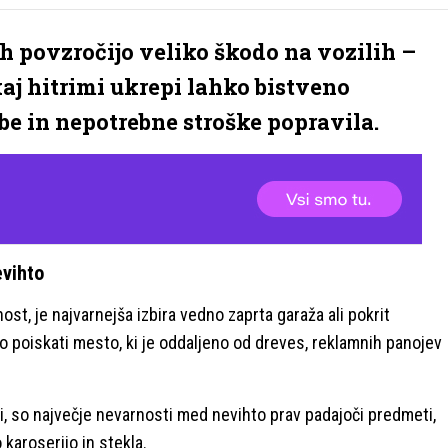
 povzročijo veliko škodo na vozilih –
kaj hitrimi ukrepi lahko bistveno
e in nepotrebne stroške popravila.
evihto
st, je najvarnejša izbira vedno zaprta garaža ali pokrit
no poiskati mesto, ki je oddaljeno od dreves, reklamnih panojev
, so največje nevarnosti med nevihto prav padajoči predmeti,
 karoserijo in stekla.