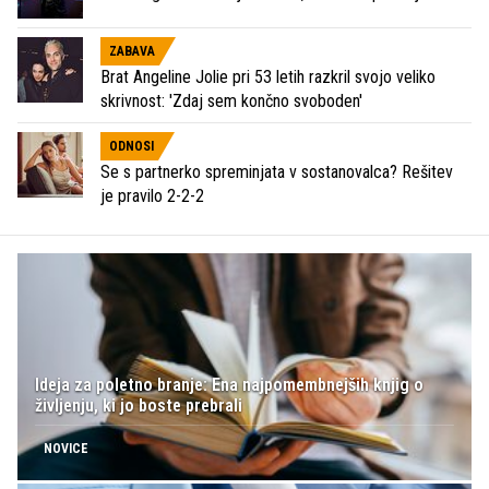
ZABAVA
Brat Angeline Jolie pri 53 letih razkril svojo veliko
skrivnost: 'Zdaj sem končno svoboden'
ODNOSI
Se s partnerko spreminjata v sostanovalca? Rešitev
je pravilo 2-2-2
Ideja za poletno branje: Ena najpomembnejših knjig o
življenju, ki jo boste prebrali
NOVICE