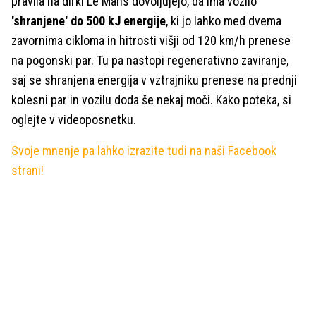
pravila na dirki Le Mans dovoljujejo, da ima vozilo
'shranjene' do 500 kJ energije
, ki jo lahko med dvema
zavornima cikloma in hitrosti višji od 120 km/h prenese
na pogonski par. Tu pa nastopi regenerativno zaviranje,
saj se shranjena energija v vztrajniku prenese na prednji
kolesni par in vozilu doda še nekaj moči. Kako poteka, si
oglejte v videoposnetku.
Svoje mnenje pa lahko izrazite tudi na naši Facebook
strani!