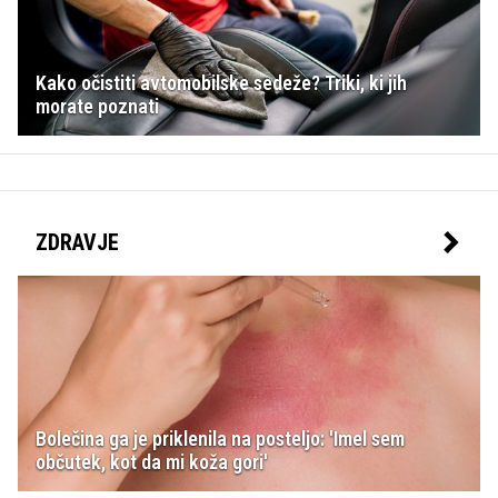
Kako očistiti avtomobilske sedeže? Triki, ki jih
morate poznati
ZDRAVJE
Bolečina ga je priklenila na posteljo: 'Imel sem
občutek, kot da mi koža gori'