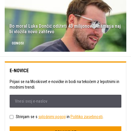
Bo moral Luka Dončić odšteti 43 milijonov? Anamaria naj
bi vložila novo zahtevo
ODNOSI
E-NOVICE
Prijavi se na Moskisvet e-novičke in bodi na tekočem z lepotnimi in
modnimi trendi.
Strinjam se s
splošnimi pogoji
in
Politiko zasebnosti
.