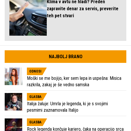
Klima v avtu ne hladi? Preden
zapravite denar za servis, preverite
teh pet stvari
NAJBOLJ BRANO
ODNOSI
Moški se me bojijo, ker sem lepa in uspešna: Misica
razkrila, zakaj je še vedno samska
GLASBA
Italija žaluje: Umrla je legenda, ki je s svojimi
pesmimi zaznamovala Italijo
GLASBA
Rock legenda končuje kariero, čaka na operacijo srca