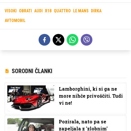
VISOKI
OBRATI
AUDI
R18
QUATTRO
LE MANS
DIRKA
AVTOMOBIL
SORODNI ČLANKI
Lamborghini, ki si ga ne
more nihče privoščiti. Tudi
vi ne!
Pozirala, nato pa se
zapeljala z 'zlobnim'