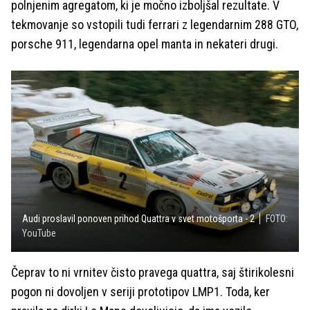
polnjenim agregatom, ki je močno izboljšal rezultate. V
tekmovanje so vstopili tudi ferrari z legendarnim 288 GTO,
porsche 911, legendarna opel manta in nekateri drugi.
Audi proslavil ponoven prihod Quattra v svet motošporta - 2
FOTO:
YouTube
Čeprav to ni vrnitev čisto pravega quattra, saj štirikolesni
pogon ni dovoljen v seriji prototipov LMP1. Toda, ker