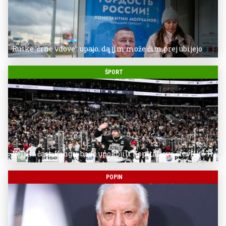
Ruske 'črne vdove': upajo, da jim može čim prej ubijejo
ŠPORT
Velika čast: Kingsi bodo upokojili Kopitarjevo številko 11
POPIN