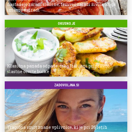
nastanejo zaradi slanine, temveč zaradi živila, ki ga
imamo vsi radi
OKUSNO.JE
Klasična panada odpade: tako Italijani pripravijo
slastne ocvrte bučke
ZADOVOLJNA.SI
Tragična smrt znane vplivnice, ki je pri 26 letih