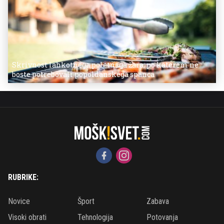
Skrivnost lahkotnega poletnega žara, po katerem ne
boste potrebovali popoldanskega spanca
RUBRIKE:
Novice
Šport
Zabava
Visoki obrati
Tehnologija
Potovanja