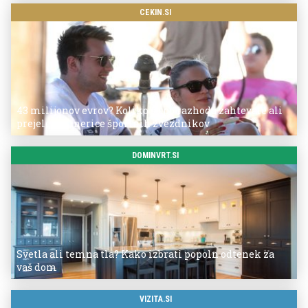
CEKIN.SI
43 milijonov evrov? Koliko so po razhodu zahtevale ali
prejele partnerice športnih zvezdnikov
DOMINVRT.SI
Svetla ali temna tla? Kako izbrati popoln odtenek za
vaš dom
VIZITA.SI