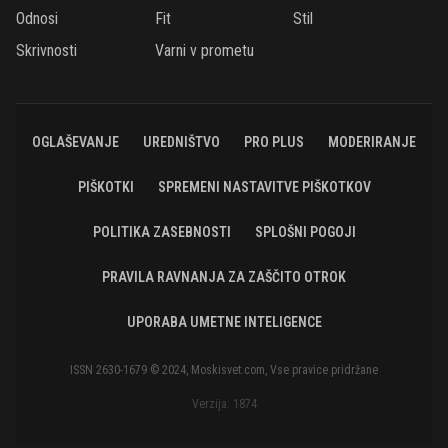
Odnosi
Fit
Stil
Skrivnosti
Varni v prometu
OGLAŠEVANJE
UREDNIŠTVO
PRO PLUS
MODERIRANJE
PIŠKOTKI
SPREMENI NASTAVITVE PIŠKOTKOV
POLITIKA ZASEBNOSTI
SPLOŠNI POGOJI
PRAVILA RAVNANJA ZA ZAŠČITO OTROK
UPORABA UMETNE INTELIGENCE
ISSN 2630-1679 © 2024, Moskisvet.com, Vse pravice pridržane
Verzija: 1874