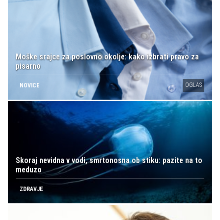
Moške srajce za poslovno okolje: kako izbrati pravo za
pisarno
OGLAS
NOVICE
Skoraj nevidna v vodi, smrtonosna ob stiku: pazite na to
meduzo
ZDRAVJE