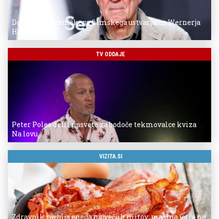
Donostia za nemškega filmskega ustvarjalca Wernerja
Herzoga
TV ODDAJE
Peter Poles delil nasvete za bodoče tekmovalce kviza
Na lovu
VIZITA.SI
Zdravnik razbija enega največjih mitov: mastna jetra ne