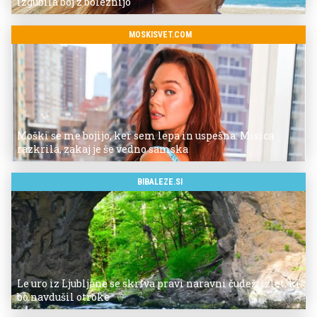
izgubila boj z boleznijo
MOSKISVET.COM
Moški se me bojijo, ker sem lepa in uspešna: Misica
razkrila, zakaj je še vedno samska
BIBALEZE.SI
Le uro iz Ljubljane se skriva pravi naravni čudež: izlet, ki
bo navdušil otroke