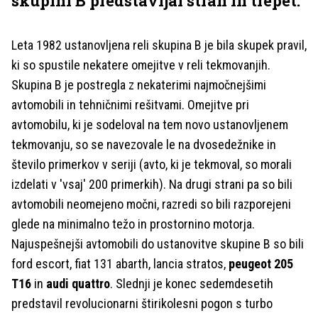
skupini B predstavljal strah in trepet.
Leta 1982 ustanovljena reli skupina B je bila skupek pravil,
ki so spustile nekatere omejitve v reli tekmovanjih.
Skupina B je postregla z nekaterimi najmočnejšimi
avtomobili in tehničnimi rešitvami. Omejitve pri
avtomobilu, ki je sodeloval na tem novo ustanovljenem
tekmovanju, so se navezovale le na dvosedežnike in
število primerkov v seriji (avto, ki je tekmoval, so morali
izdelati v 'vsaj' 200 primerkih). Na drugi strani pa so bili
avtomobili neomejeno močni, razredi so bili razporejeni
glede na minimalno težo in prostornino motorja.
Najuspešnejši avtomobili do ustanovitve skupine B so bili
ford escort, fiat 131 abarth, lancia stratos,
peugeot 205
T16
in
audi quattro
. Slednji je konec sedemdesetih
predstavil revolucionarni štirikolesni pogon s turbo