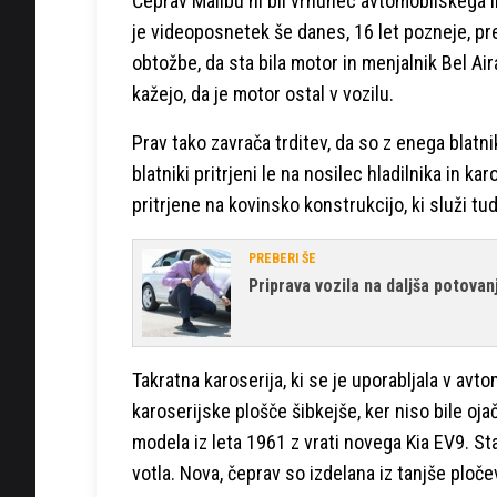
Čeprav Malibu ni bil vrhunec avtomobilskega in
je videoposnetek še danes, 16 let pozneje, pr
obtožbe, da sta bila motor in menjalnik Bel Air
kažejo, da je motor ostal v vozilu.
Prav tako zavrača trditev, da so z enega blatnika
blatniki pritrjeni le na nosilec hladilnika in 
pritrjene na kovinsko konstrukcijo, ki služi tu
PREBERI ŠE
Priprava vozila na daljša potova
Takratna karoserija, ki se je uporabljala v avto
karoserijske plošče šibkejše, ker niso bile oj
modela iz leta 1961 z vrati novega Kia EV9. S
votla. Nova, čeprav so izdelana iz tanjše ploče