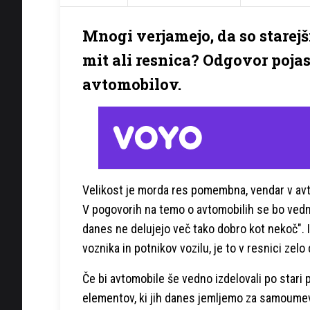
Mnogi verjamejo, da so starejš
mit ali resnica? Odgovor pojas
avtomobilov.
Velikost je morda res pomembna, vendar v avt
V pogovorih na temo o avtomobilih se bo vedno
danes ne delujejo več tako dobro kot nekoč". I
voznika in potnikov vozilu, je to v resnici zelo
Če bi avtomobile še vedno izdelovali po stari 
elementov, ki jih danes jemljemo za samoumev