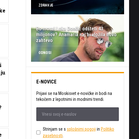
ZDRAVJE
ke
Bo moral Luka Dončić odšteti 43
milijonov? Anamaria naj bi vložila novo
zahtevo
ODNOSI
i
ju
E-NOVICE
Prijavi se na Moskisvet e-novičke in bodi na
tekočem z lepotnimi in modnimi trendi.
?
Strinjam se s
splošnimi pogoji
in
Politiko
e
zasebnosti
.