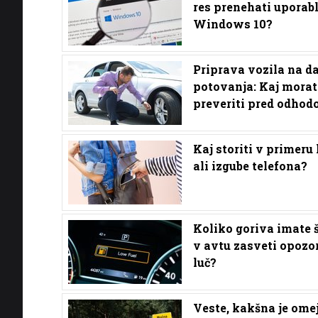
res prenehati uporabl
Windows 10?
Priprava vozila na da
potovanja: Kaj morat
preveriti pred odho
Kaj storiti v primeru 
ali izgube telefona?
Koliko goriva imate š
v avtu zasveti opozo
luč?
Veste, kakšna je ome