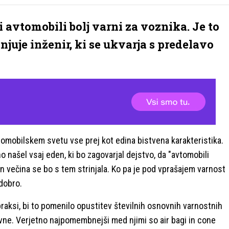
i avtomobili bolj varni za voznika. Je to
njuje inženir, ki se ukvarja s predelavo
omobilskem svetu vse prej kot edina bistvena karakteristika.
 našel vsaj eden, ki bo zagovarjal dejstvo, da "avtomobili
n večina se bo s tem strinjala. Ko pa je pod vprašajem varnost
 dobro.
praksi, bi to pomenilo opustitev številnih osnovnih varnostnih
ne. Verjetno najpomembnejši med njimi so air bagi in cone