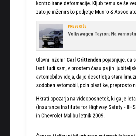
kontrolirane deformacije. Kljub temu se še vedn
zato je inženirsko podjetje Munro & Associate
PREBERI ŠE
Volkswagen Tayron: Na varnostne
Glavni inženir
Carl Crittenden
pojasnjuje, da s
lasti tudi sam, v prostem času pa jih ljubiteljsk
avtomobilov ideja, da je desetletja stara limuz
sodoben avtomobil, poln plastike, preprosto n
Hkrati opozarja na videoposnetek, ki ga je let
(Insurance Institute for Highway Safety - IIHS
in Chevrolet Malibu letnik 2009.