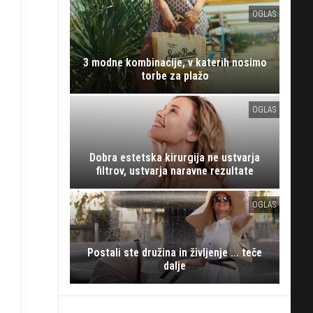
OGLAS
3 modne kombinacije, v katerih nosimo
torbe za plažo
OGLAS
Dobra estetska kirurgija ne ustvarja
filtrov, ustvarja naravne rezultate
OGLAS
Postali ste družina in življenje ... teče
dalje