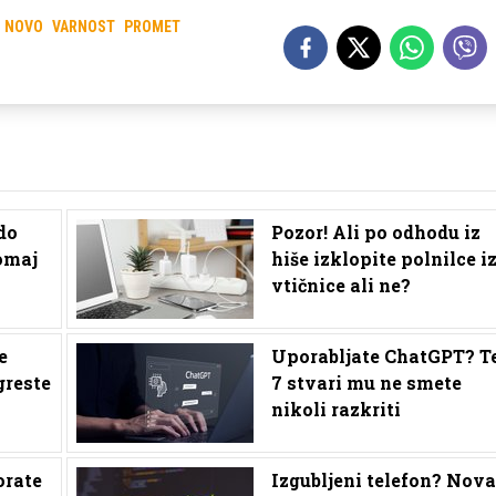
NOVO
VARNOST
PROMET
do
Pozor! Ali po odhodu iz
omaj
hiše izklopite polnilce i
vtičnice ali ne?
e
Uporabljate ChatGPT? T
greste
7 stvari mu ne smete
nikoli razkriti
orate
Izgubljeni telefon? Nova