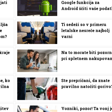
jati
Google funkcija za
Android ščiti vaše podat
ljša
Ti sedeži so v primeru
e
letalske nesreče najbolj
dom?
varni
kraje
Na to morate biti pozorn
pri spletnem nakupovan
e, ko
Ste prepričani, da znate
rilna
pravilno natočiti gorivo
jitev
Vozniki, pozor! Ta vonj j