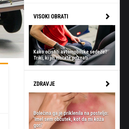
VISOKI OBRATI
Kako očistiti avtomobilske sedeže?
Triki, ki jih morate poznati
ZDRAVJE
Bolečina ga je priklenila na posteljo:
'Imel sem občutek, kot da mi koža
gori'