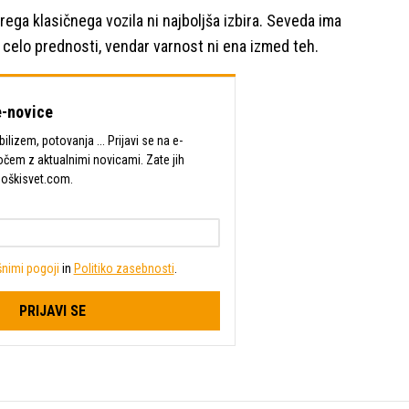
rega klasičnega vozila ni najboljša izbira. Seveda ima
n celo prednosti, vendar varnost ni ena izmed teh.
-novice
lizem, potovanja ... Prijavi se na e-
očem z aktualnimi novicami. Zate jih
Moškisvet.com.
nimi pogoji
in
Politiko zasebnosti
.
PRIJAVI SE