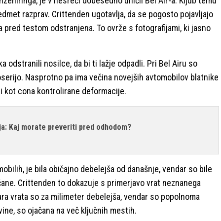
ženiringa, je v nesreči dobesedno uničil Bel Air-a. Kljub temu
edmet razprav. Crittenden ugotavlja, da se pogosto pojavljajo
a pred testom odstranjena. To ovrže s fotografijami, ki jasno
 odstranili nosilce, da bi ti lažje odpadli. Pri Bel Airu so
karoserijo. Nasprotno pa ima večina novejših avtomobilov blatnike
di kot cona kontrolirane deformacije.
nja: Kaj morate preveriti pred odhodom?
mobilih, je bila običajno debelejša od današnje, vendar so bile
ačane. Crittenden to dokazuje s primerjavo vrat neznanega
tara vrata so za milimeter debelejša, vendar so popolnoma
vine, so ojačana na več ključnih mestih.