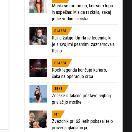
Moški se me bojijo, ker sem lepa
in uspešna: Misica razkrila, zakaj
je še vedno samska
GLASBA
Italija žaluje: Umrla je legenda, ki
je s svojimi pesmimi zaznamovala
Italijo
GLASBA
Rock legenda končuje kariero,
čaka na operacijo srca
SEKSI
Ženske s takšno postavo najbolj
privlačijo moške
FIT
Zvezdnik pri 62 letih pokazal telo
pravega gladiatorja