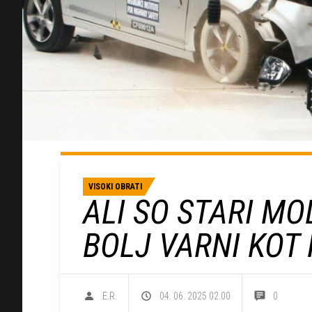
VISOKI OBRATI
ALI SO STARI M
BOLJ VARNI KOT 
E.R.
04. 06. 2025 02.00
0