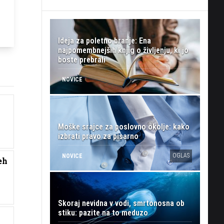
Ideja za poletno branje: Ena
najpomembnejših knjig o življenju, ki jo
boste prebrali
NOVICE
z
Moške srajce za poslovno okolje: kako
izbrati pravo za pisarno
OGLAS
NOVICE
eh
Skoraj nevidna v vodi, smrtonosna ob
stiku: pazite na to meduzo