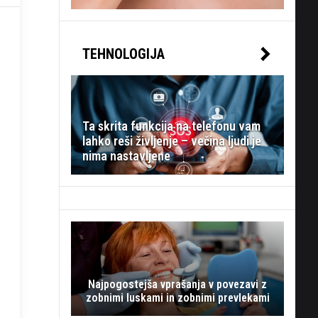
TEHNOLOGIJA
Ta skrita funkcija na telefonu vam
lahko reši življenje – večina ljudi je
nima nastavljene
Najpogostejša vprašanja v povezavi z
zobnimi luskami in zobnimi prevlekami