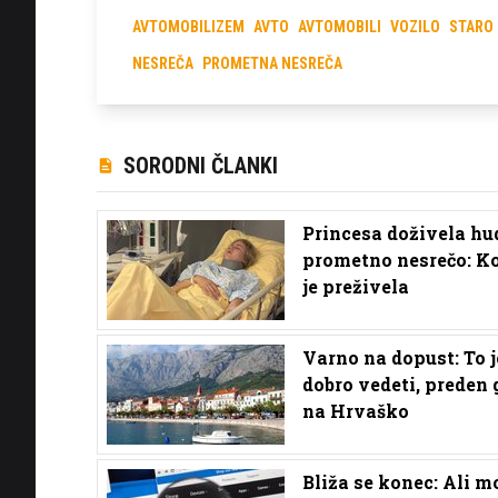
AVTOMOBILIZEM
AVTO
AVTOMOBILI
VOZILO
STARO
NESREČA
PROMETNA NESREČA
SORODNI ČLANKI
Princesa doživela hu
prometno nesrečo: K
je preživela
Varno na dopust: To j
dobro vedeti, preden 
na Hrvaško
Bliža se konec: Ali m