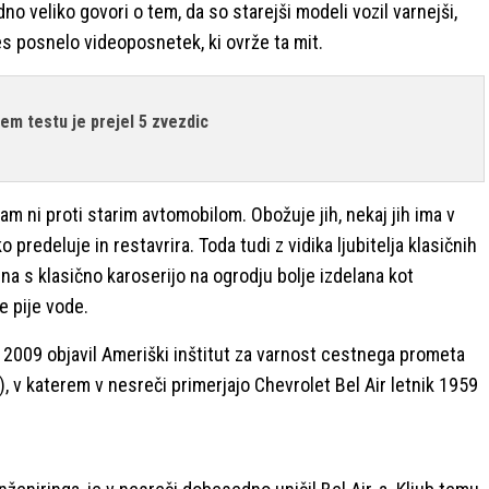
o veliko govori o tem, da so starejši modeli vozil varnejši,
s posnelo videoposnetek, ki ovrže ta mit.
m testu je prejel 5 zvezdic
am ni proti starim avtomobilom. Obožuje jih, nekaj jih ima v
o predeluje in restavrira. Toda tudi z vidika ljubitelja klasičnih
ina s klasično karoserijo na ogrodju bolje izdelana kot
e pije vode.
a 2009 objavil Ameriški inštitut za varnost cestnega prometa
), v katerem v nesreči primerjajo Chevrolet Bel Air letnik 1959