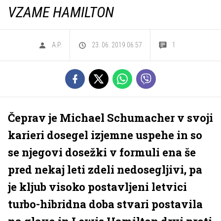
VZAME HAMILTON
A.P.
23. 06. 2019 06.57
1
Čeprav je Michael Schumacher v svoji
karieri dosegel izjemne uspehe in so
se njegovi dosežki v formuli ena še
pred nekaj leti zdeli nedosegljivi, pa
je kljub visoko postavljeni letvici
turbo-hibridna doba stvari postavila