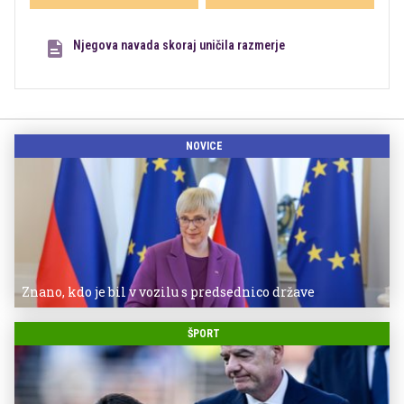
Njegova navada skoraj uničila razmerje
NOVICE
Znano, kdo je bil v vozilu s predsednico države
ŠPORT