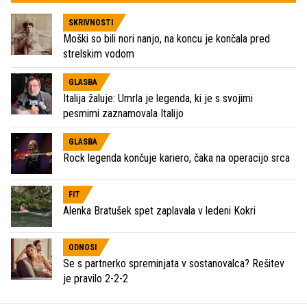
SKRIVNOSTI
Moški so bili nori nanjo, na koncu je končala pred
strelskim vodom
GLASBA
Italija žaluje: Umrla je legenda, ki je s svojimi
pesmimi zaznamovala Italijo
GLASBA
Rock legenda končuje kariero, čaka na operacijo srca
FIT
Alenka Bratušek spet zaplavala v ledeni Kokri
ODNOSI
Se s partnerko spreminjata v sostanovalca? Rešitev
je pravilo 2-2-2