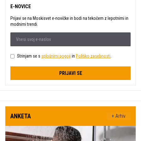
E-NOVICE
Prijavi se na Moskisvet e-novičke in bodi na tekočem z lepotnimi in
modnimi trendi.
Strinjam se s
splošnimi pogoji
in
Politiko zasebnosti
.
PRIJAVI SE
ANKETA
+ Arhiv