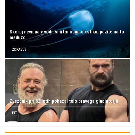
Skoraj nevidna v vodi, smrtonosna ob stiku: pazite na to
meduzo
ZDRAVJE
Zvezdnik pri 62 letih pokazal telo pravega gladiatorja
FIT