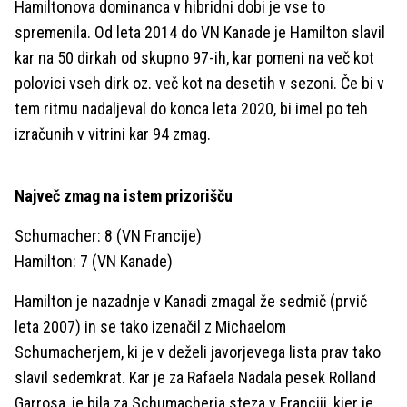
Hamiltonova dominanca v hibridni dobi je vse to
spremenila. Od leta 2014 do VN Kanade je Hamilton slavil
kar na 50 dirkah od skupno 97-ih, kar pomeni na več kot
polovici vseh dirk oz. več kot na desetih v sezoni. Če bi v
tem ritmu nadaljeval do konca leta 2020, bi imel po teh
izračunih v vitrini kar 94 zmag.
Največ zmag na istem prizorišču
Schumacher: 8 (VN Francije)
Hamilton: 7 (VN Kanade)
Hamilton je nazadnje v Kanadi zmagal že sedmič (prvič
leta 2007) in se tako izenačil z Michaelom
Schumacherjem, ki je v deželi javorjevega lista prav tako
slavil sedemkrat. Kar je za Rafaela Nadala pesek Rolland
Garrosa, je bila za Schumacherja steza v Franciji, kjer je