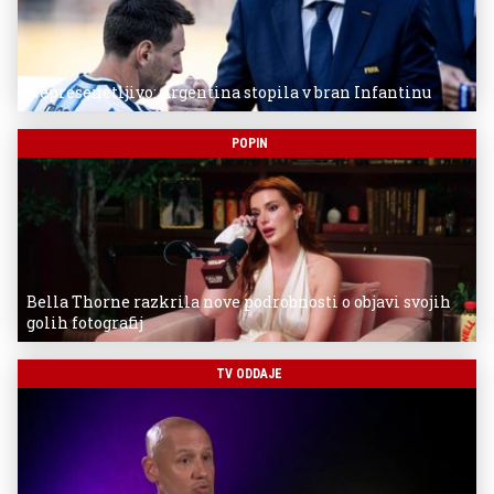
Nepresenetljivo: Argentina stopila v bran Infantinu
POPIN
Bella Thorne razkrila nove podrobnosti o objavi svojih
golih fotografij
TV ODDAJE