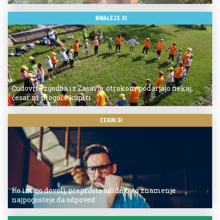
BIBALEZE.SI
Čudovita zgodba iz Zasavja: otrokom podarjajo nekaj,
česar ni mogoče kupiti
CEKIN.SI
Ko imajo dovolj, preprosto odidejo: to znamenje
najpogosteje da odpoved