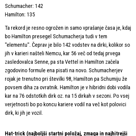
Schumacher: 142
Hamilton: 135
Ta rekord je resno ogrožen in samo vprašanje časa je, kdaj
bo Hamilton presegel Schumacherja tudi v tem
''elementu''. Čeprav je bilo 142 vodstev na dirki, kolikor so
jih v karieri našteli Nemcu, kar 56 več od tedaj prvega
zasledovalca Senne, pa sta Vettel in Hamilton začela
zgodovino formule ena pisati na novo. Schumacherjev
rojak je trenutno pri številki 98, Hamilton pa Schumiju že
povsem diha za ovratnik. Hamilton je v hibridni dobi vodila
kar na 76 odstotkih dirk oz. na 15 dirkah v sezoni. Po vsej
verjetnosti bo po koncu kariere vodil na več kot polovici
dirk, ki jih je vozil.
Hat-trick (najboljši startni položaj, zmaga in najhitrejši