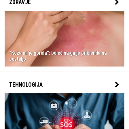
ZDRAVJE
"Koža mi je gorela": bolečina ga je priklenila na
posteljo
TEHNOLOGIJA