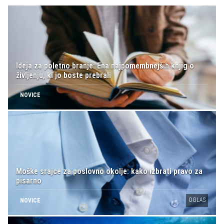
Ideja za poletno branje: Ena najpomembnejših knjig o
življenju, ki jo boste prebrali
NOVICE
Moške srajce za poslovno okolje: kako izbrati pravo za
pisarno
OGLAS
NOVICE