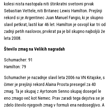
kolesi nista nastopala niti štirikratni svetovni prvak
Sebastian Vettele, niti Britanec Lewis Hamilton. Prejšnji
rekord si je Argentinec Juan Manuel Fangio, ki je skupno
slavil petkrat, lastil kar 46 let. Hamilton je osvojil kar tri od
zadnji petih naslovov, prvikrat pa je bil skupno najboljši že
leta 2008.
Število zmag na Velikih nagradah
Schumacher: 91
Hamilton: 79
Schumacher je nazadnje slavil leta 2006 na VN Kitajske, s
čimer je prejšnji rekord Alaina Prosta presegel za 40
zmag. Ta je skupaj z Ayrtonom Senno skupaj dosegel le
eno zmago več kot Nemec. Prav zaradi tega dejstva se je
zdelo število njegovih zmag v formuli ena nedosegljivo. A