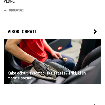
VEDNO.
ODGOVORI
VISOKI OBRATI
Kako očistiti avtomobilske sedeže? Triki, ki jih
morate poznati