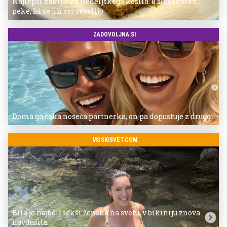
Najlepši zaključek nedeljskega kosila: 8 sladic brez
peke, ki se jih vsi veselijo
ZADOVOLJNA.SI
Doma ga čaka noseča partnerka, on pa dopustuje z drugo
MOSKISVET.COM
Bila je najbolj seksi ženska na svetu, v bikiniju znova
navdušila