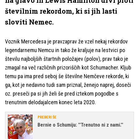
na glavo in Lewis Hamilton drvi proti
številnim rekordom, ki si jih lasti
sloviti Nemec.
Voznik Mercedesa je pravzaprav že vzel nekaj rekordov
legendarnemu Nemcu in tako že kraljuje na lestvici po
številu najboljših štartnih položajev (polov), prav tako je
zmagal na več različnih prizoriščih kot Schumacher. Kljub
temu pa ima pred seboj še številne Nemčeve rekorde, ki
ga, kot je nedavno tudi sam priznal, ženejo naprej, doseči
oz. preseči pa si jih želi še pred iztekom pogodbe s
trenutnim delodajalcem konec leta 2020.
PREBERI ŠE
Bernie o Schumiju: ''Trenutno ni z nami.''