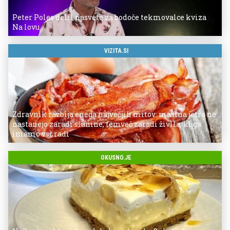
Peter Poles delil nasvete za bodoče tekmovalce kviza
Na lovu
VIZITA.SI
Zdravnik razbija enega največjih mitov: mastna jetra ne
nastanejo zaradi slanine, temveč zaradi živila, ki ga
imamo vsi radi
OKUSNO.JE