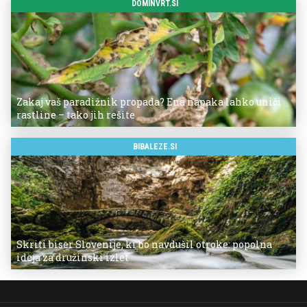
DOMINVRT.SI
Zakaj vaš paradižnik propada? Ena napaka lahko uniči
rastline – tako jih rešite
BIBALEZE.SI
Skriti biser Slovenije, ki bo navdušil otroke: popolna
ideja za družinski izlet