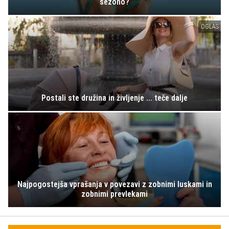
sezono?
OGLAS
Postali ste družina in življenje ... teče dalje
Najpogostejša vprašanja v povezavi z zobnimi luskami in
zobnimi prevlekami