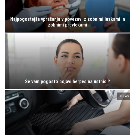
Najpogostejša vprašanja v povezavi z zobnimi luskami in
zobnimi prevlekami
Se vam pogosto pojavi herpes na ustnici?
OGLAS