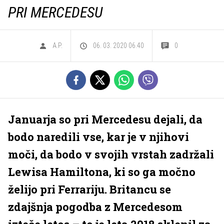
PRI MERCEDESU
A.P.
06. 03. 2020 06.40
0
Januarja so pri Mercedesu dejali, da
bodo naredili vse, kar je v njihovi
moči, da bodo v svojih vrstah zadržali
Lewisa Hamiltona, ki so ga močno
želijo pri Ferrariju. Britancu se
zdajšnja pogodba z Mercedesom