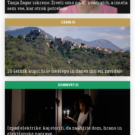
Tanja Žagar iskreno: Živeli smo na 40 kvadratih, a imela
sem vse, kar otrok potrebuje
CEKIN.SI
20-letnik kupil hišo na slepo in danes mu vsi zavidajo
DOMINVRT.SI
Izpad elektrike: kaj storiti, da zaščitite dom, hrano in
elektronske naprave