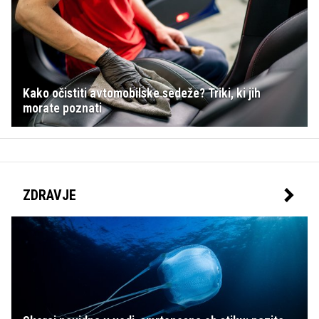
Kako očistiti avtomobilske sedeže? Triki, ki jih
morate poznati
ZDRAVJE