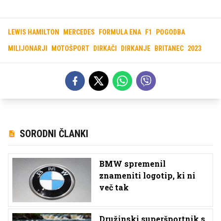
LEWIS HAMILTON
MERCEDES
FORMULA ENA
F1
POGODBA
MILIJONARJI
MOTOŠPORT
DIRKAČI
DIRKANJE
BRITANEC
2023
SORODNI ČLANKI
BMW spremenil
znameniti logotip, ki ni
več tak
Družinski superšportnik s