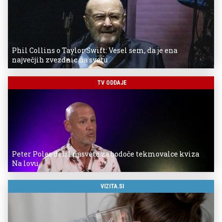
Phil Collins o Taylor Swift: Vesel sem, da je ena
največjih zvezdnic na svetu
TV ODDAJE
Peter Poles delil nasvete za bodoče tekmovalce kviza
Na lovu
VIZITA.SI