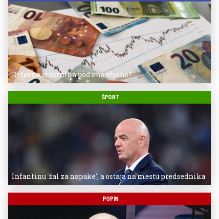
Državna srebrnina pod eno streho?
ŠPORT
Infantinu 'žal za napake', a ostaja na mestu predsednika
POPIN