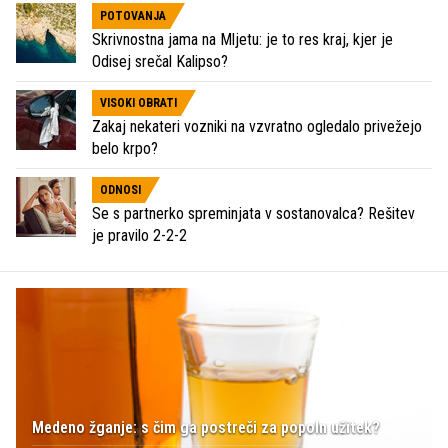
POTOVANJA
Skrivnostna jama na Mljetu: je to res kraj, kjer je
Odisej srečal Kalipso?
VISOKI OBRATI
Zakaj nekateri vozniki na vzvratno ogledalo privežejo
belo krpo?
ODNOSI
Se s partnerko spreminjata v sostanovalca? Rešitev
je pravilo 2-2-2
Medeno žganje: s čim ga postreči za popoln užitek?