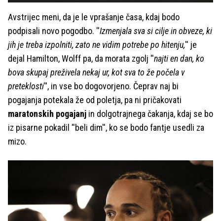
Avstrijec meni, da je le vprašanje časa, kdaj bodo
podpisali novo pogodbo. ''
Izmenjala sva si cilje in obveze, ki
jih je treba izpolniti, zato ne vidim potrebe po hitenju,
'' je
dejal Hamilton, Wolff pa, da morata zgolj ''
najti en dan, ko
bova skupaj preživela nekaj ur, kot sva to že počela v
preteklosti
'', in vse bo dogovorjeno. Čeprav naj bi
pogajanja potekala že od poletja, pa ni pričakovati
maratonskih pogajanj
in dolgotrajnega čakanja, kdaj se bo
iz pisarne pokadil ''beli dim'', ko se bodo fantje usedli za
mizo.