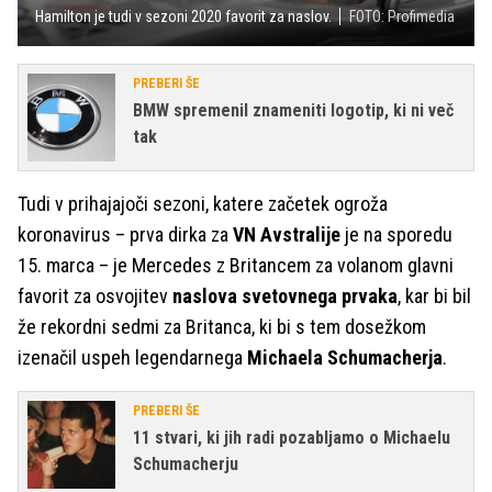
Hamilton je tudi v sezoni 2020 favorit za naslov.
FOTO: Profimedia
PREBERI ŠE
BMW spremenil znameniti logotip, ki ni več
tak
Tudi v prihajajoči sezoni, katere začetek ogroža
koronavirus – prva dirka za
VN Avstralije
je na sporedu
15. marca – je Mercedes z Britancem za volanom glavni
favorit za osvojitev
naslova svetovnega prvaka
, kar bi bil
že rekordni sedmi za Britanca, ki bi s tem dosežkom
izenačil uspeh legendarnega
Michaela Schumacherja
.
PREBERI ŠE
11 stvari, ki jih radi pozabljamo o Michaelu
Schumacherju