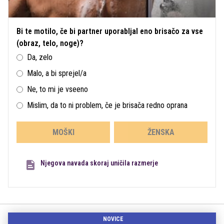
Bi te motilo, če bi partner uporabljal eno brisačo za vse
(obraz, telo, noge)?
Da, zelo
Malo, a bi sprejel/a
Ne, to mi je vseeno
Mislim, da to ni problem, če je brisača redno oprana
MOŠKI
ŽENSKA
Njegova navada skoraj uničila razmerje
NOVICE