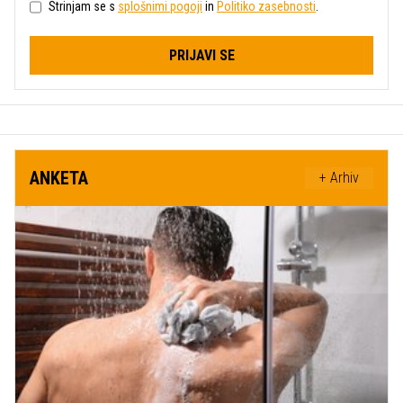
Strinjam se s
splošnimi pogoji
in
Politiko zasebnosti
.
PRIJAVI SE
ANKETA
+ Arhiv