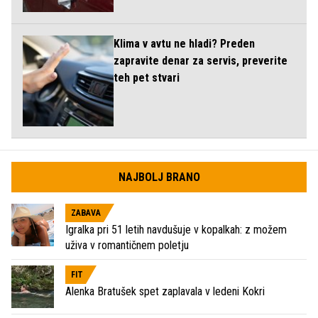
Klima v avtu ne hladi? Preden
zapravite denar za servis, preverite
teh pet stvari
NAJBOLJ BRANO
ZABAVA
Igralka pri 51 letih navdušuje v kopalkah: z možem
uživa v romantičnem poletju
FIT
Alenka Bratušek spet zaplavala v ledeni Kokri