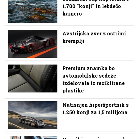
1.700 ''konji'' in lebdečo
kamero
Avstrijska zver z ostrimi
kremplji
Premium znamka bo
avtomobilske sedeže
izdelovala iz reciklirane
plastike
Natisnjen hiperšportnik s
1.250 konji za 1,5 milijona