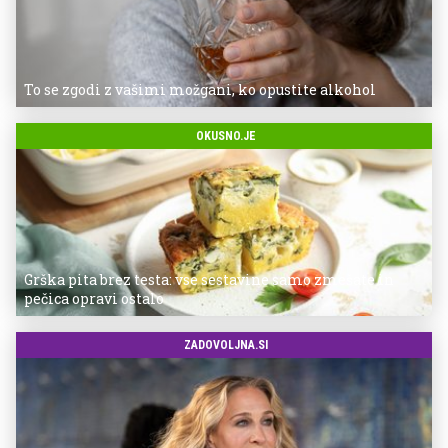
To se zgodi z vašimi možgani, ko opustite alkohol
OKUSNO.JE
Grška pita brez testa: vse sestavine samo zmešate in
pečica opravi ostalo
ZADOVOLJNA.SI