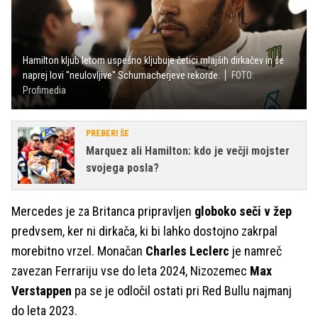
Hamilton kljub letom uspešno kljubuje četici mlajših dirkačev in še
naprej lovi ''neulovljive'' Schumacherjeve rekorde.
FOTO:
Profimedia
PREBERI ŠE
Marquez ali Hamilton: kdo je večji mojster
svojega posla?
Mercedes je za Britanca pripravljen
globoko seči v žep
predvsem, ker ni dirkača, ki bi lahko dostojno zakrpal
morebitno vrzel. Monačan
Charles Leclerc
je namreč
zavezan Ferrariju vse do leta 2024, Nizozemec
Max
Verstappen
pa se je odločil ostati pri Red Bullu najmanj
do leta 2023.