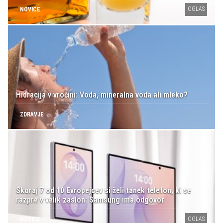
OGLAS
NOVICE
Hidracija v vročini: Voda, mineralna voda ali mleko?
ZDRAVJE
Skoraj 7 od 10 Evropejcev si želi tanek telefon, ki se
razpre v velik zaslon: Samsung ima odgovor
OGLAS
NOVICE