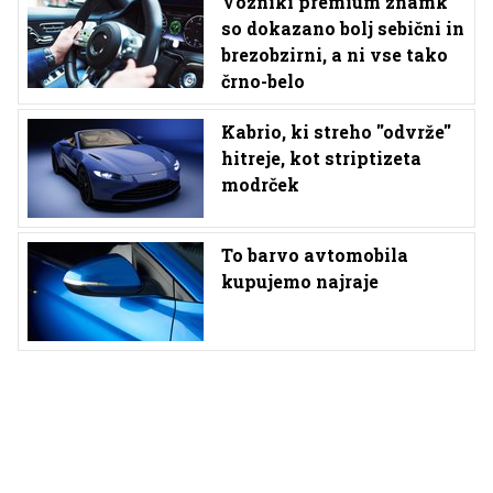
Vozniki premium znamk
so dokazano bolj sebični in
brezobzirni, a ni vse tako
črno-belo
Kabrio, ki streho ''odvrže''
hitreje, kot striptizeta
modrček
To barvo avtomobila
kupujemo najraje