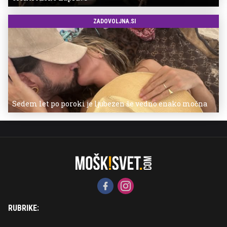
ZADOVOLJNA.SI
Sedem let po poroki je ljubezen še vedno enako močna
RUBRIKE: