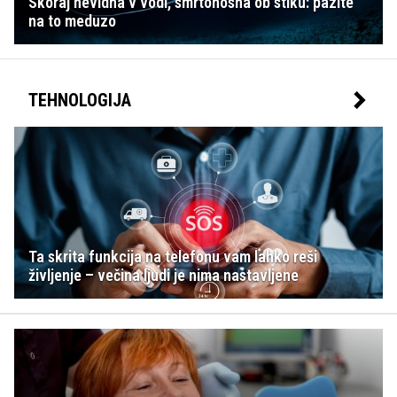
Skoraj nevidna v vodi, smrtonosna ob stiku: pazite
na to meduzo
TEHNOLOGIJA
Ta skrita funkcija na telefonu vam lahko reši
življenje – večina ljudi je nima nastavljene