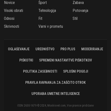
Novice
Šport
Zabava
Visoki obrati
Tehnologija
Potovanja
Odnosi
Fit
Stil
Skrivnosti
Varni v prometu
OGLAŠEVANJE
UREDNIŠTVO
PRO PLUS
MODERIRANJE
PIŠKOTKI
SPREMENI NASTAVITVE PIŠKOTKOV
POLITIKA ZASEBNOSTI
SPLOŠNI POGOJI
PRAVILA RAVNANJA ZA ZAŠČITO OTROK
UPORABA UMETNE INTELIGENCE
ISSN 2630-1679 © 2024, Moskisvet.com, Vse pravice pridržane