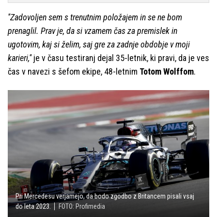
''Zadovoljen sem s trenutnim položajem in se ne bom
prenaglil. Prav je, da si vzamem čas za premislek in
ugotovim, kaj si želim, saj gre za zadnje obdobje v moji
karieri,''
je v času testiranj dejal 35-letnik, ki pravi, da je ves
čas v navezi s šefom ekipe, 48-letnim
Totom Wolffom
.
Pri Mercedesu verjamejo, da bodo zgodbo z Britancem pisali vsaj
do leta 2023.
FOTO: Profimedia