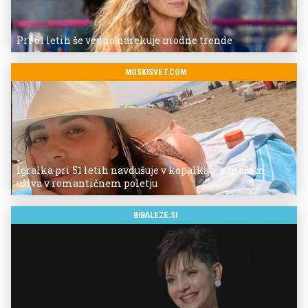
Pri 61 letih še vedno narekuje modne trende
MOSKISVET.COM
Igralka pri 51 letih navdušuje v kopalkah: z možem
uživa v romantičnem poletju
BIBALEZE.SI