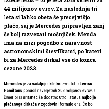
izteče letos – to je leta 2018 sklenil za
44 milijonov evrov. Za naslednja tri
leta si lahko obeta še precej višjo
plačo, saj je Mercedes pripravljen zanj
še bolj razvezati mošnjiček. Menda
ima na mizi pogodbo z naravnost
astronomskimi številkami, po kateri
bi za Mercedes dirkal vse do konca
sezone 2023.
Mercedes
je za nadaljnjo triletno zvestobo
Lewisu
Hamiltonu
ponudil neverjetnih 208 milijonov evrov, s
čimer bi si Britanec še dodatno utrdil status
najbolje
plačanega dirkača v zgodovini
formule ena. Če bo