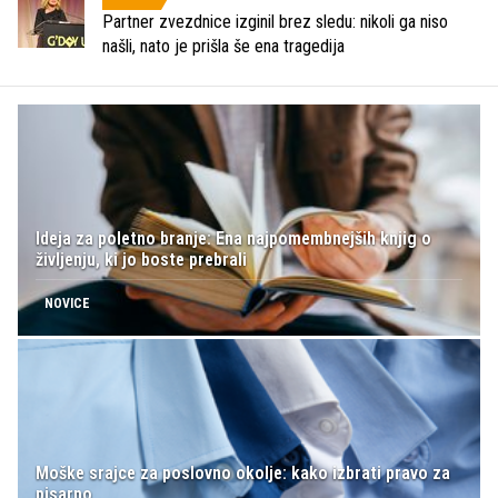
Partner zvezdnice izginil brez sledu: nikoli ga niso
našli, nato je prišla še ena tragedija
Ideja za poletno branje: Ena najpomembnejših knjig o
življenju, ki jo boste prebrali
NOVICE
Moške srajce za poslovno okolje: kako izbrati pravo za
pisarno