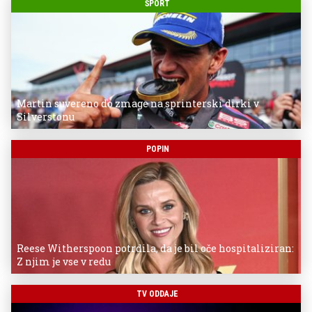
ŠPORT
Martin suvereno do zmage na sprinterski dirki v
Silverstonu
POPIN
Reese Witherspoon potrdila, da je bil oče hospitaliziran:
Z njim je vse v redu
TV ODDAJE