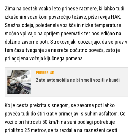
Zima na cestah vsako leto prinese razmere, ki lahko tudi
izkušenim voznikom povzročijo težave, piše revija HAK.
Snežna odeja, poledenela vozišča in nizke temperature
močno vplivajo na oprijem pnevmatik ter posledično na
dolžino zavorne poti. Strokovnjaki opozarjajo, da se prav v
tem času tveganje za nesreče občutno poveča, zato je
prilagojena vožnja ključnega pomena.
PREBERI ŠE
Zato avtomobila ne bi smeli voziti v bundi
Ko je cesta prekrita s snegom, se zavorna pot lahko
poveča tudi do štirikrat v primerjavi s suhim asfaltom. Če
vozilo pri hitrosti 50 km/h na suhi podlagi potrebuje
približno 25 metrov, se ta razdalja na zasneženi cesti