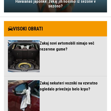
Havaianas japonke: zakaj jih nosimo iz sezone v
sezono?
VISOKI OBRATI
Zakaj novi avtomobili nimajo več
rezervne gume?
Zakaj nekateri vozniki na vzvratno
ogledalo privežejo belo krpo?