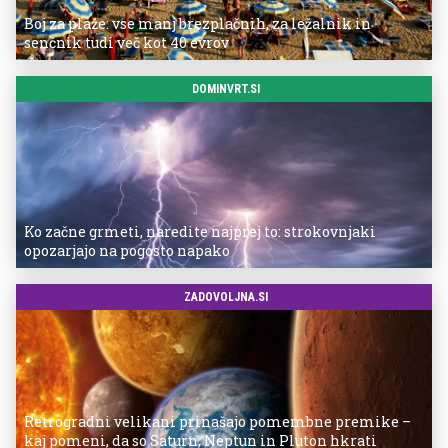
Boj za plaže: vse manj brezplačnih, za ležalnik in
senčnik tudi več kot 40 evrov
DOMINVRT.SI
Ko začne grmeti, naredite najprej to: strokovnjaki
opozarjajo na pogosto napako
ZADOVOLJNA.SI
Retrogradni velikani prinašajo pomembne premike –
kaj pomeni, da so Saturn, Neptun in Pluton hkrati