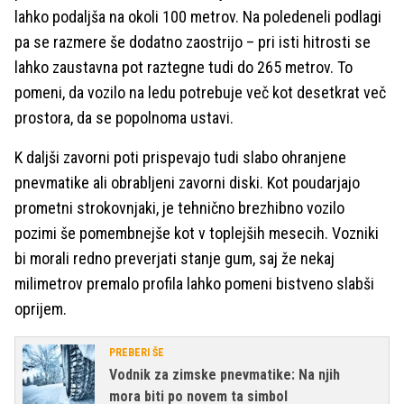
lahko podaljša na okoli 100 metrov. Na poledeneli podlagi
pa se razmere še dodatno zaostrijo – pri isti hitrosti se
lahko zaustavna pot raztegne tudi do 265 metrov. To
pomeni, da vozilo na ledu potrebuje več kot desetkrat več
prostora, da se popolnoma ustavi.
K daljši zavorni poti prispevajo tudi slabo ohranjene
pnevmatike ali obrabljeni zavorni diski. Kot poudarjajo
prometni strokovnjaki, je tehnično brezhibno vozilo
pozimi še pomembnejše kot v toplejših mesecih. Vozniki
bi morali redno preverjati stanje gum, saj že nekaj
milimetrov premalo profila lahko pomeni bistveno slabši
oprijem.
PREBERI ŠE
Vodnik za zimske pnevmatike: Na njih
mora biti po novem ta simbol