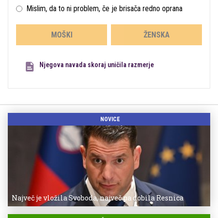
Mislim, da to ni problem, če je brisača redno oprana
MOŠKI
ŽENSKA
Njegova navada skoraj uničila razmerje
NOVICE
Največ je vložila Svoboda, največ pa dobila Resnica