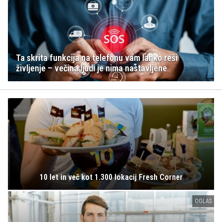
Ta skrita funkcija na telefonu vam lahko reši
življenje – večina ljudi je nima nastavljene
10 let in več kot 1.300 lokacij Fresh Corner
OGLAS