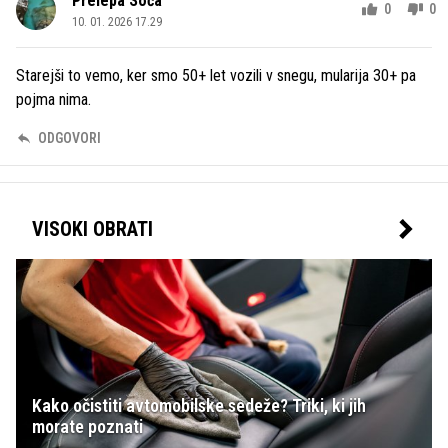
Prelepa Soča
0
0
10. 01. 2026 17.29
Starejši to vemo, ker smo 50+ let vozili v snegu, mularija 30+ pa
pojma nima.
ODGOVORI
VISOKI OBRATI
Kako očistiti avtomobilske sedeže? Triki, ki jih
morate poznati