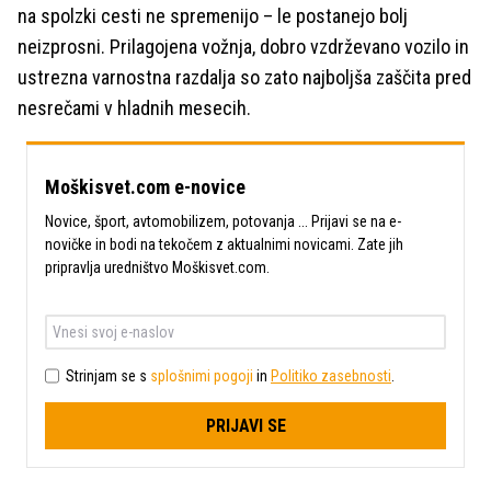
na spolzki cesti ne spremenijo – le postanejo bolj
neizprosni. Prilagojena vožnja, dobro vzdrževano vozilo in
ustrezna varnostna razdalja so zato najboljša zaščita pred
nesrečami v hladnih mesecih.
Moškisvet.com e-novice
Novice, šport, avtomobilizem, potovanja ... Prijavi se na e-
novičke in bodi na tekočem z aktualnimi novicami. Zate jih
pripravlja uredništvo Moškisvet.com.
Strinjam se s
splošnimi pogoji
in
Politiko zasebnosti
.
PRIJAVI SE