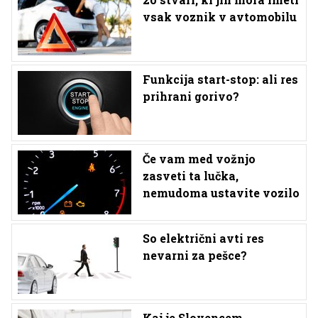
vsak voznik v avtomobilu
Funkcija start-stop: ali res
prihrani gorivo?
Če vam med vožnjo
zasveti ta lučka,
nemudoma ustavite vozilo
So električni avti res
nevarni za pešce?
Kaj je Slovencem