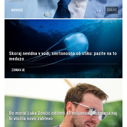
OGLAS
NOVICE
Skoraj nevidna v vodi, smrtonosna ob stiku: pazite na to
meduzo
ZDRAVJE
Bo moral Luka Dončić odšteti 43 milijonov? Anamaria naj
bi vložila novo zahtevo