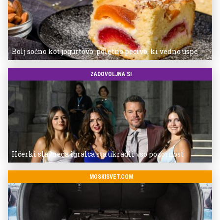
Bolj sočno kot jogurtovo: poletno pecivo, ki vedno uspe
ZADOVOLJNA.SI
Hčerki slavnega igralca sta ukradli vso pozornost
MOSKISVET.COM