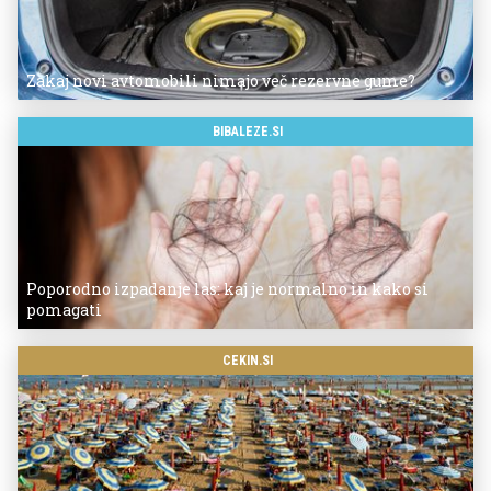
Zakaj novi avtomobili nimajo več rezervne gume?
BIBALEZE.SI
Poporodno izpadanje las: kaj je normalno in kako si
pomagati
CEKIN.SI