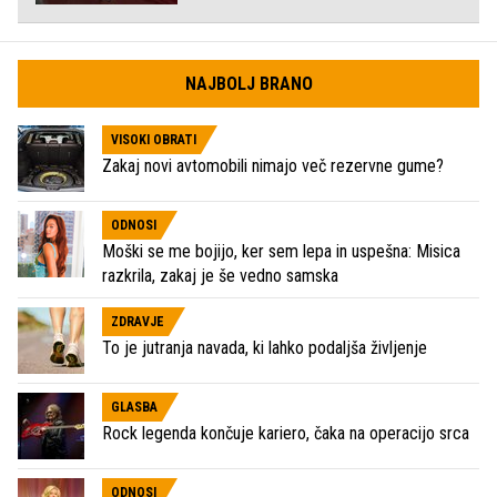
NAJBOLJ BRANO
VISOKI OBRATI
Zakaj novi avtomobili nimajo več rezervne gume?
ODNOSI
Moški se me bojijo, ker sem lepa in uspešna: Misica
razkrila, zakaj je še vedno samska
ZDRAVJE
To je jutranja navada, ki lahko podaljša življenje
GLASBA
Rock legenda končuje kariero, čaka na operacijo srca
ODNOSI