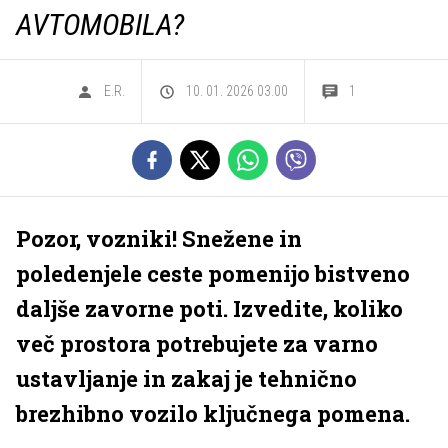
AVTOMOBILA?
E.R.
10. 01. 2026 03.00
1
Pozor, vozniki! Snežene in
poledenjele ceste pomenijo bistveno
daljše zavorne poti. Izvedite, koliko
več prostora potrebujete za varno
ustavljanje in zakaj je tehnično
brezhibno vozilo ključnega pomena.