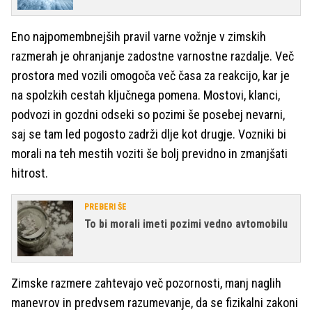
Eno najpomembnejših pravil varne vožnje v zimskih
razmerah je ohranjanje zadostne varnostne razdalje. Več
prostora med vozili omogoča več časa za reakcijo, kar je
na spolzkih cestah ključnega pomena. Mostovi, klanci,
podvozi in gozdni odseki so pozimi še posebej nevarni,
saj se tam led pogosto zadrži dlje kot drugje. Vozniki bi
morali na teh mestih voziti še bolj previdno in zmanjšati
hitrost.
PREBERI ŠE
To bi morali imeti pozimi vedno avtomobilu
Zimske razmere zahtevajo več pozornosti, manj naglih
manevrov in predvsem razumevanje, da se fizikalni zakoni