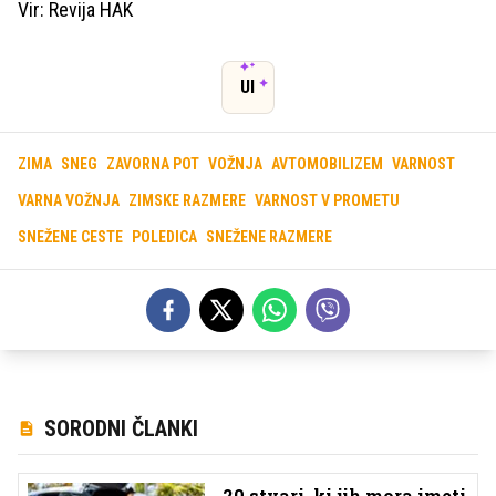
Vir: Revija HAK
UI
ZIMA
SNEG
ZAVORNA POT
VOŽNJA
AVTOMOBILIZEM
VARNOST
VARNA VOŽNJA
ZIMSKE RAZMERE
VARNOST V PROMETU
SNEŽENE CESTE
POLEDICA
SNEŽENE RAZMERE
SORODNI ČLANKI
20 stvari, ki jih mora imeti