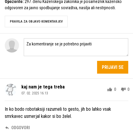
Opozorilo:
297. členu Kazenskega zakonika je posameznik kazensko
odgovoren za javno spodbujanje sovraštva, nasilja ali nestrpnosti.
PRAVILA ZA OBJAVO KOMENTARJEV
PRIJAVI SE
kaj nam je tega treba
0
0
07. 02. 2025 16.13
In ko bodo robotaksiji razumeli to gesto, jih bo lahko vsak
smrkavec usmerjal kakor si bo želel.
ODGOVORI