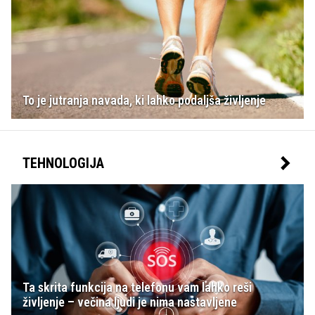
To je jutranja navada, ki lahko podaljša življenje
TEHNOLOGIJA
Ta skrita funkcija na telefonu vam lahko reši
življenje – večina ljudi je nima nastavljene