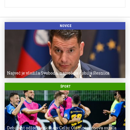
NOVICE
Največ je vložila Svoboda, največ pa dobila Resnica
ŠPORT
Debitant odločil tekmo v Celju: Olimpija znova ostala