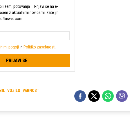
lizem, potovanja ... Prijavi se na e-
očem z aktualnimi novicami. Zate jih
Moškisvet.com.
nimi pogoji
in
Politiko zasebnosti
.
PRIJAVI SE
BIL
VOZILO
VARNOST