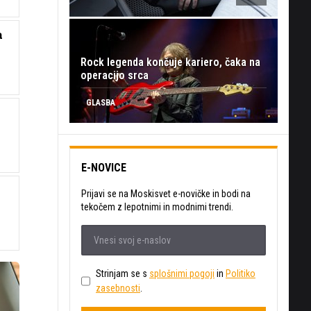
a
Rock legenda končuje kariero, čaka na
?
operacijo srca
GLASBA
E-NOVICE
Prijavi se na Moskisvet e-novičke in bodi na
tekočem z lepotnimi in modnimi trendi.
Strinjam se s
splošnimi pogoji
in
Politiko
zasebnosti
.