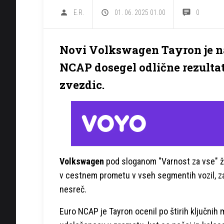
E.R.
01. 06. 2025 01.00
0
Novi Volkswagen Tayron je na
NCAP dosegel odlične rezultate
zvezdic.
Volkswagen
pod sloganom "Varnost za vse" že
v cestnem prometu v vseh segmentih vozil, za
nesreč.
Euro NCAP je Tayron ocenil po štirih ključnih mer