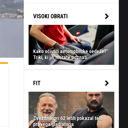
VISOKI OBRATI
Kako očistiti avtomobilske sedeže?
Triki, ki jih morate poznati
FIT
Zvezdnik pri 62 letih pokazal telo
pravega gladiatorja