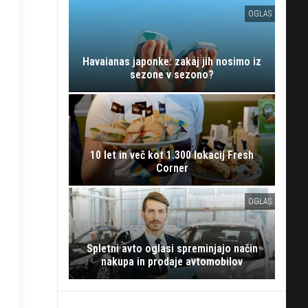
OGLAS
Havaianas japonke: zakaj jih nosimo iz
sezone v sezono?
10 let in več kot 1.300 lokacij Fresh
Corner
OGLAS
Spletni avto oglasi spreminjajo način
nakupa in prodaje avtomobilov