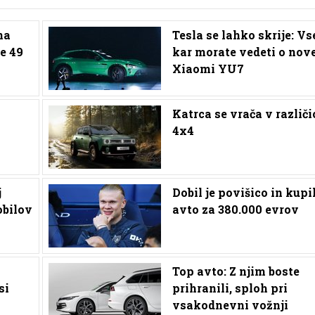
na
Tesla se lahko skrije: Vs
le 49
kar morate vedeti o no
Xiaomi YU7
Katrca se vrača v različi
4x4
j
Dobil je povišico in kupi
bilov
avto za 380.000 evrov
Top avto: Z njim boste
si
prihranili, sploh pri
vsakodnevni vožnji