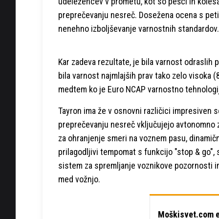
udeležencev v prometu, kot so pešci in kolesa
preprečevanju nesreč. Dosežena ocena s petim
nenehno izboljševanje varnostnih standardov.
Kar zadeva rezultate, je bila varnost odraslih
bila varnost najmlajših prav tako zelo visoka 
medtem ko je Euro NCAP varnostno tehnologijo
Tayron ima že v osnovni različici impresiven
preprečevanju nesreč vključujejo avtonomno z
za ohranjenje smeri na voznem pasu, dinamični
prilagodljivi tempomat s funkcijo "stop & go",
sistem za spremljanje voznikove pozornosti in
med vožnjo.
Moškisvet.com e