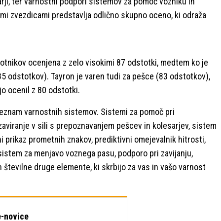
rji, ter varnostni podpori sistemov za pomoč vozniku in
i zvezdicami predstavlja odlično skupno oceno, ki odraža
 potnikov ocenjena z zelo visokimi 87 odstotki, medtem ko je
(85 odstotkov). Tayron je varen tudi za pešce (83 odstotkov),
 ocenil z 80 odstotki.
 seznam varnostnih sistemov. Sistemi za pomoč pri
aviranje v sili s prepoznavanjem pešcev in kolesarjev, sistem
 prikaz prometnih znakov, prediktivni omejevalnik hitrosti,
 sistem za menjavo voznega pasu, podporo pri zavijanju,
 številne druge elemente, ki skrbijo za vas in vašo varnost
-novice