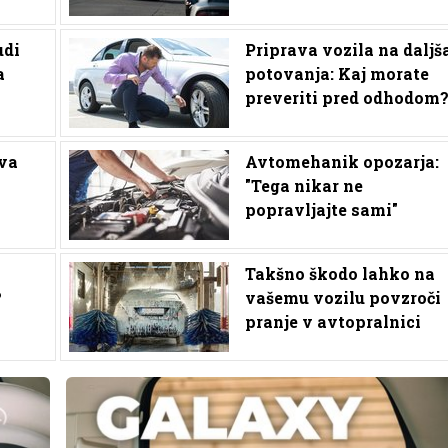
udi
Priprava vozila na daljš
a
potovanja: Kaj morate
preveriti pred odhodom
rva
Avtomehanik opozarja:
"Tega nikar ne
popravljajte sami"
Takšno škodo lahko na
?
vašemu vozilu povzroči
pranje v avtopralnici