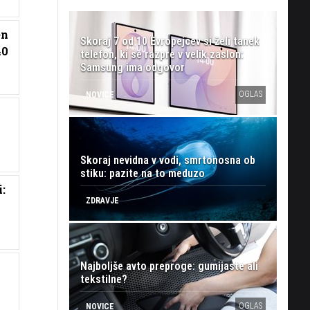
en
Skoraj 7 od 10 Evropejcev si želi tanek
40
telefon, ki se razpre v velik zaslon:
Samsung ima odgovor
OGLAS
NOVICE
Skoraj nevidna v vodi, smrtonosna ob
stiku: pazite na to meduzo
:
ZDRAVJE
Najboljše avto preproge: gumijaste ali
tekstilne?
OGLAS
NOVICE