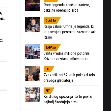
Rock legenda končuje kariero,
čaka na operacijo srca
e,
vem
GLASBA
Italija žaluje: Umrla je legenda, ki
je s svojimi pesmimi zaznamovala
Italijo
ci
ZABAVA
Jahta vredna milijone potonila:
Krive razuzdane influencerke!
l
FIT
Zvezdnik pri 62 letih pokazal telo
pravega gladiatorja
FIT
Kardiolog opozarja: te tri pijače
najbolj škodujejo srcu