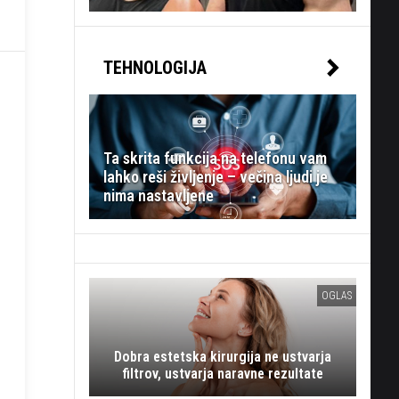
TEHNOLOGIJA
Ta skrita funkcija na telefonu vam
lahko reši življenje – večina ljudi je
nima nastavljene
OGLAS
Dobra estetska kirurgija ne ustvarja
filtrov, ustvarja naravne rezultate