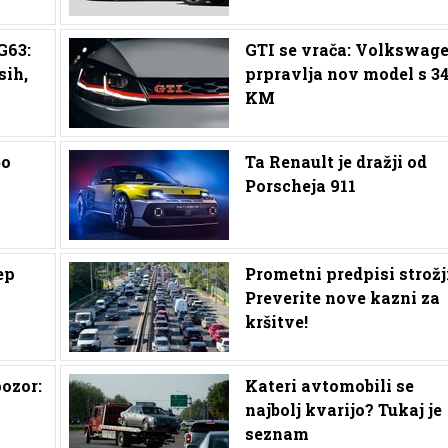
G63:
GTI se vrača: Volkswag
sih,
prpravlja nov model s 3
KM
bo
Ta Renault je dražji od
Porscheja 911
ep
Prometni predpisi strožji
Preverite nove kazni za
kršitve!
pozor:
Kateri avtomobili se
najbolj kvarijo? Tukaj je
seznam