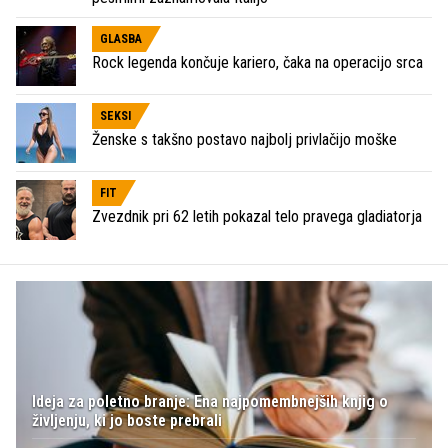
GLASBA
Rock legenda končuje kariero, čaka na operacijo srca
SEKSI
Ženske s takšno postavo najbolj privlačijo moške
FIT
Zvezdnik pri 62 letih pokazal telo pravega gladiatorja
Ideja za poletno branje: Ena najpomembnejših knjig o
življenju, ki jo boste prebrali