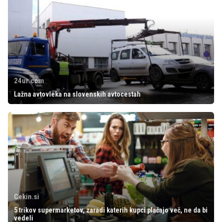
24ur.com
Lažna avtovleka na slovenskih avtocestah
Cekin.si
5 trikov supermarketov, zaradi katerih kupci plačajo več, ne da bi
vedeli