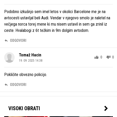
Podobno izkušnjo sem imel letos v okolici Barcelone me je na
avtocesti ustavljal beli Audi. Vendar v njegovo smolo je naletel na
večjega norca torej mene ki mu nisem ustavil in sem ga zrinil iz
ceste. Hvalabogi z 6t težkim in 9m dolgim avtodom.
ODGOVORI
Tomaž Hacin
0
0
19. 09. 2025 14.38
Pokličite obvezno policijo.
ODGOVORI
VISOKI OBRATI