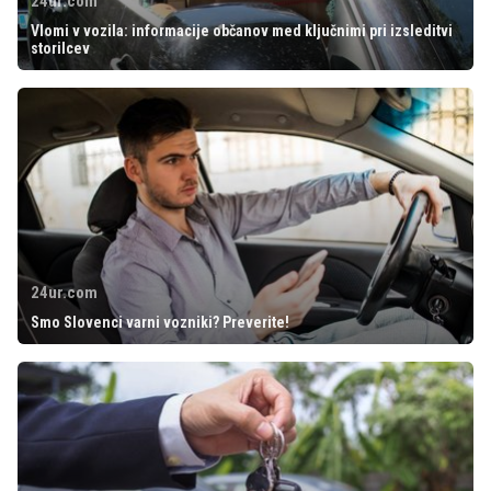
24ur.com
Vlomi v vozila: informacije občanov med ključnimi pri izsleditvi
storilcev
24ur.com
Smo Slovenci varni vozniki? Preverite!