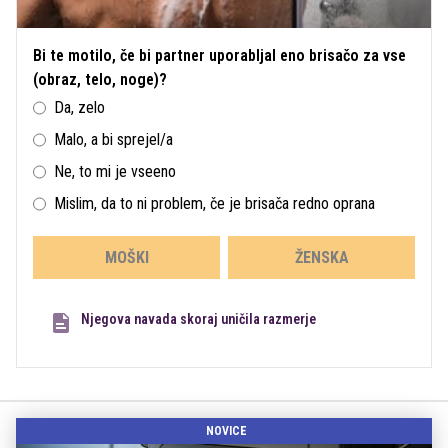
Bi te motilo, če bi partner uporabljal eno brisačo za vse
(obraz, telo, noge)?
Da, zelo
Malo, a bi sprejel/a
Ne, to mi je vseeno
Mislim, da to ni problem, če je brisača redno oprana
MOŠKI
ŽENSKA
Njegova navada skoraj uničila razmerje
NOVICE