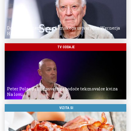
Donostia za nemškega filmskega ustvarjalca Wernerja
Herzoga
TV ODDAJE
Peter Poles delil nasvete za bodoče tekmovalce kviza
Na lovu
VIZITA.SI