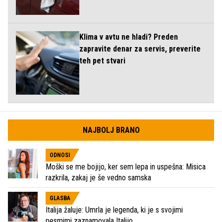
Klima v avtu ne hladi? Preden
zapravite denar za servis, preverite
teh pet stvari
NAJBOLJ BRANO
ODNOSI
Moški se me bojijo, ker sem lepa in uspešna: Misica
razkrila, zakaj je še vedno samska
GLASBA
Italija žaluje: Umrla je legenda, ki je s svojimi
pesmimi zaznamovala Italijo