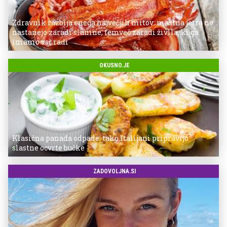
Zdravnik razbija enega največjih mitov: mastna jetra ne
nastanejo zaradi slanine, temveč zaradi živila, ki ga
imamo vsi radi
OKUSNO.JE
Klasična panada odpade: tako Italijani pripravijo
slastne ocvrte bučke
ZADOVOLJNA.SI