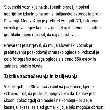
Slovenski voznik je na družbenih omrežjih opisal
neprijetno izkušnjo na poti z italijanske avtoceste proti
Sloveniji. Med vožnjo je prehitel črn golf GTI, katerega
voznik je v njegov kombi vrgel nekaj rumenega in nato z
gestikuliranjem nakazal, da naj se ustavi.
Prevarant je zatrjeval, da mu je slovenski voznik pri
prehitevanju poškodoval stransko ogledalo. Pokazal je
celo fotografijo novega ogledala s ceno 550 evrov in
zahteval plačilo škode.
Taktika zastraševanja in izsiljevanja
Voznik golfa je Slovenca zvabil na parkirišče, kjer je
vztrajno trdil, da je škoda njegova krivda. Čeprav je bil
škodni dokaz zgolj črn madež na kombiju – ki se je
kasneje izkazal za sled gume, ki jo je bilo mogoče obrisati