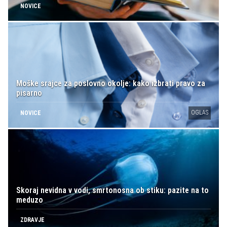
NOVICE
Moške srajce za poslovno okolje: kako izbrati pravo za
pisarno
OGLAS
NOVICE
Skoraj nevidna v vodi, smrtonosna ob stiku: pazite na to
meduzo
ZDRAVJE