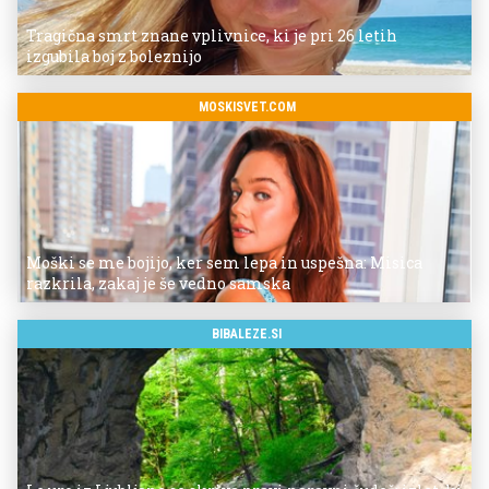
Tragična smrt znane vplivnice, ki je pri 26 letih
izgubila boj z boleznijo
MOSKISVET.COM
Moški se me bojijo, ker sem lepa in uspešna: Misica
razkrila, zakaj je še vedno samska
BIBALEZE.SI