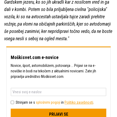
Gardskem jezeru, ko so jih ukradli kar z nosilcem vred in ga
dali v kombi. Potem so bila priljubljena civilna "policijska"
vozila, ki so na avtocestah ustavljala tujce zaradi prehitre
vožnje, pa vlomi na običajnih parkiriščih, kjer so avtodomarji
še posebej zanimivi, ker nepridipravi točno vedo, da ne boste
vsega nesli s seboj na ogled mesta."
Moškisvet.com e-novice
Novice, šport, avtomobilizem, potovanja ... Prijavi se na e-
novičke in bodi na tekočem z aktualnimi novicami. Zate jih
pripravlja uredništvo Moškisvet.com.
Strinjam se s
splošnimi pogoji
in
Politiko zasebnosti
.
PRIJAVI SE