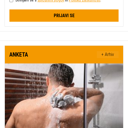
Strinjam se s
splošnimi pogoji
in
Politiko zasebnosti
.
PRIJAVI SE
ANKETA
+ Arhiv