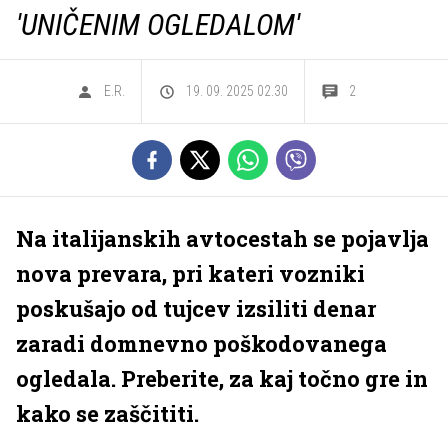
'UNIČENIM OGLEDALOM'
E.R.
19. 09. 2025 02.30
2
Na italijanskih avtocestah se pojavlja
nova prevara, pri kateri vozniki
poskušajo od tujcev izsiliti denar
zaradi domnevno poškodovanega
ogledala. Preberite, za kaj točno gre in
kako se zaščititi.