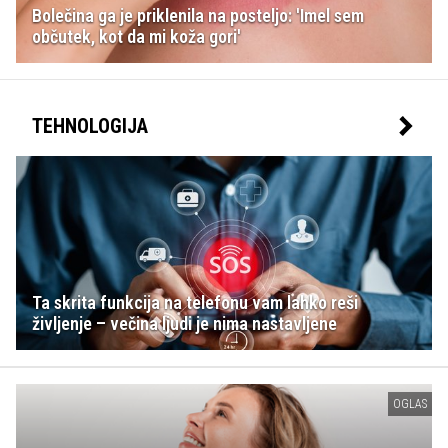
Bolečina ga je priklenila na posteljo: 'Imel sem
občutek, kot da mi koža gori'
TEHNOLOGIJA
Ta skrita funkcija na telefonu vam lahko reši
življenje – večina ljudi je nima nastavljene
OGLAS