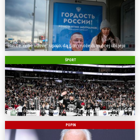
Ruske 'črne vdove': upajo, da jim može čim prej ubijejo
ŠPORT
Velika čast: Kingsi bodo upokojili Kopitarjevo številko 11
POPIN