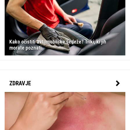
Kako očistiti avtomobilske sedeže? Triki, ki jih
morate poznati
ZDRAVJE