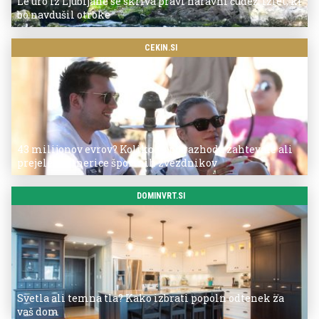
Le uro iz Ljubljane se skriva pravi naravni čudež: izlet, ki
bo navdušil otroke
CEKIN.SI
43 milijonov evrov? Koliko so po razhodu zahtevale ali
prejele partnerice športnih zvezdnikov
DOMINVRT.SI
Svetla ali temna tla? Kako izbrati popoln odtenek za
vaš dom