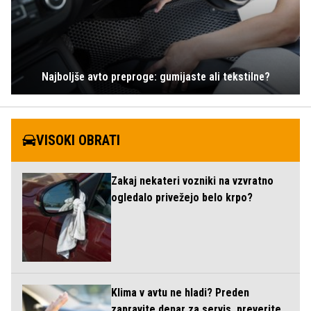
Najboljše avto preproge: gumijaste ali tekstilne?
VISOKI OBRATI
Zakaj nekateri vozniki na vzvratno
ogledalo privežejo belo krpo?
Klima v avtu ne hladi? Preden
zapravite denar za servis, preverite