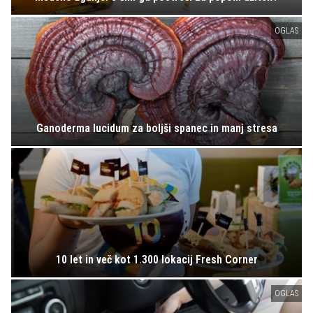
OGLAS
Ganoderma lucidum za boljši spanec in manj stresa
10 let in več kot 1.300 lokacij Fresh Corner
OGLAS