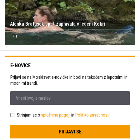
Alenka Bratušek spet zaplavala v ledeni Kokri
FIT
E-NOVICE
Prijavi se na Moskisvet e-novičke in bodi na tekočem z lepotnimi in
modnimi trendi.
Strinjam se s
splošnimi pogoji
in
Politiko zasebnosti
.
PRIJAVI SE