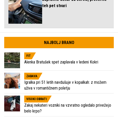
teh pet stvari
NAJBOLJ BRANO
FIT
Alenka Bratušek spet zaplavala v ledeni Kokri
ZABAVA
Igralka pri 51 letih navdušuje v kopalkah: z možem
uživa v romantičnem poletju
VISOKI OBRATI
Zakaj nekateri vozniki na vzvratno ogledalo privežejo
belo krpo?