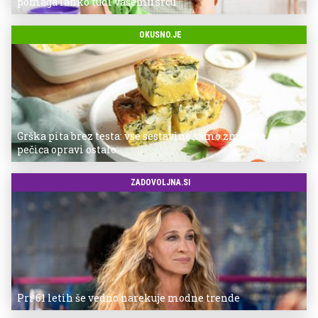
pomaga lahko tudi vašemu srcu
OKUSNO.JE
Grška pita brez testa: vse sestavine samo zmešate in
pečica opravi ostalo
ZADOVOLJNA.SI
Pri 61 letih še vedno narekuje modne trende