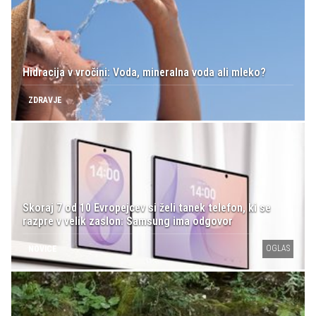
Hidracija v vročini: Voda, mineralna voda ali mleko?
ZDRAVJE
Skoraj 7 od 10 Evropejcev si želi tanek telefon, ki se
razpre v velik zaslon: Samsung ima odgovor
OGLAS
NOVICE