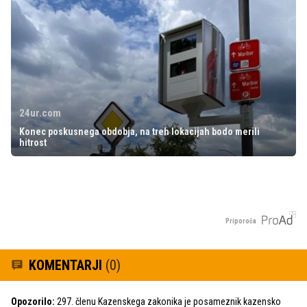
24ur.com
Konec poskusnega obdobja, na treh lokacijah bodo merili
hitrost
Priporoča
KOMENTARJI
(0)
Opozorilo:
297. členu Kazenskega zakonika je posameznik kazensko