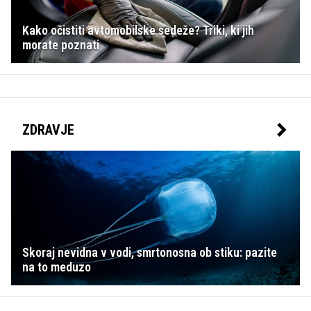
Kako očistiti avtomobilske sedeže? Triki, ki jih
morate poznati
ZDRAVJE
Skoraj nevidna v vodi, smrtonosna ob stiku: pazite
na to meduzo