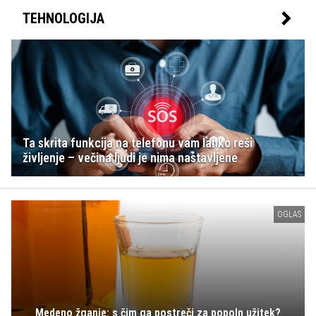
TEHNOLOGIJA
Ta skrita funkcija na telefonu vam lahko reši
življenje – večina ljudi je nima nastavljene
OGLAS
Medeno žganje: s čim ga postreči za popoln užitek?