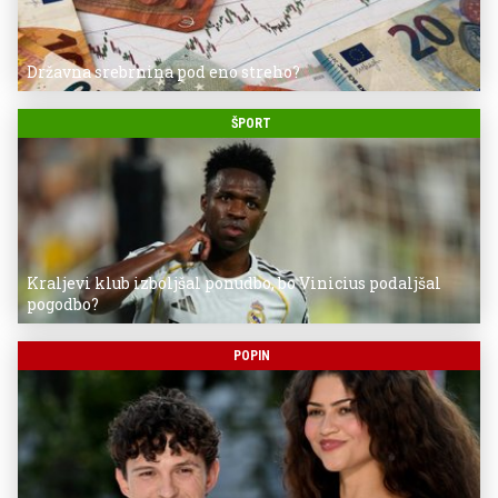
Državna srebrnina pod eno streho?
ŠPORT
Kraljevi klub izboljšal ponudbo, bo Vinicius podaljšal
pogodbo?
POPIN