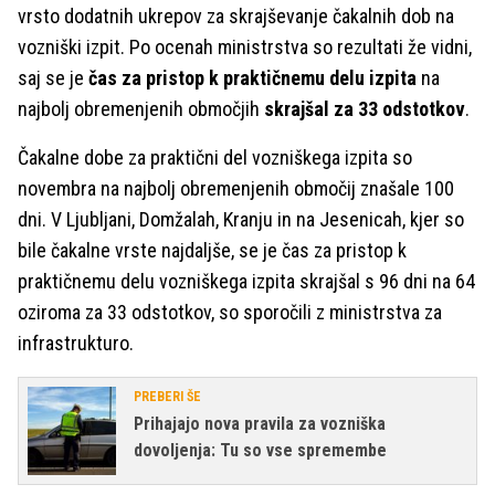
vrsto dodatnih ukrepov za skrajševanje čakalnih dob na
vozniški izpit. Po ocenah ministrstva so rezultati že vidni,
saj se je
čas za pristop k praktičnemu delu izpita
na
najbolj obremenjenih območjih
skrajšal za 33 odstotkov
.
Čakalne dobe za praktični del vozniškega izpita so
novembra na najbolj obremenjenih območij znašale 100
dni. V Ljubljani, Domžalah, Kranju in na Jesenicah, kjer so
bile čakalne vrste najdaljše, se je čas za pristop k
praktičnemu delu vozniškega izpita skrajšal s 96 dni na 64
oziroma za 33 odstotkov, so sporočili z ministrstva za
infrastrukturo.
PREBERI ŠE
Prihajajo nova pravila za vozniška
dovoljenja: Tu so vse spremembe