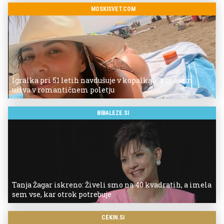
MOSKISVET.COM
Igralka pri 51 letih navdušuje v kopalkah: z možem
uživa v romantičnem poletju
BIBALEZE.SI
Tanja Žagar iskreno: Živeli smo na 40 kvadratih, a imela
sem vse, kar otrok potrebuje
CEKIN.SI