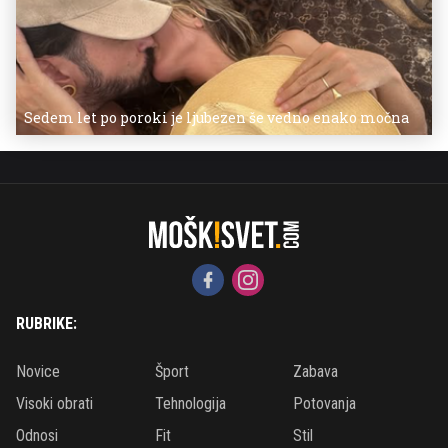
Sedem let po poroki je ljubezen še vedno enako močna
RUBRIKE:
Novice
Šport
Zabava
Visoki obrati
Tehnologija
Potovanja
Odnosi
Fit
Stil