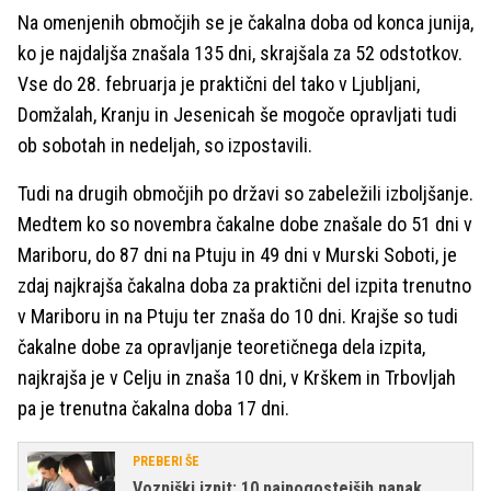
Na omenjenih območjih se je čakalna doba od konca junija,
ko je najdaljša znašala 135 dni, skrajšala za 52 odstotkov.
Vse do 28. februarja je praktični del tako v Ljubljani,
Domžalah, Kranju in Jesenicah še mogoče opravljati tudi
ob sobotah in nedeljah, so izpostavili.
Tudi na drugih območjih po državi so zabeležili izboljšanje.
Medtem ko so novembra čakalne dobe znašale do 51 dni v
Mariboru, do 87 dni na Ptuju in 49 dni v Murski Soboti, je
zdaj najkrajša čakalna doba za praktični del izpita trenutno
v Mariboru in na Ptuju ter znaša do 10 dni. Krajše so tudi
čakalne dobe za opravljanje teoretičnega dela izpita,
najkrajša je v Celju in znaša 10 dni, v Krškem in Trbovljah
pa je trenutna čakalna doba 17 dni.
PREBERI ŠE
Vozniški izpit: 10 najpogostejših napak,