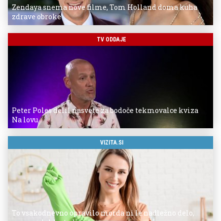
Zendaya snema nove filme, Tom Holland doma kuha
zdrave obroke
TV ODDAJE
Peter Poles delil nasvete za bodoče tekmovalce kviza
Na lovu
VIZITA.SI
To vsakodnevno opravilo morda ni le nadležno delo,