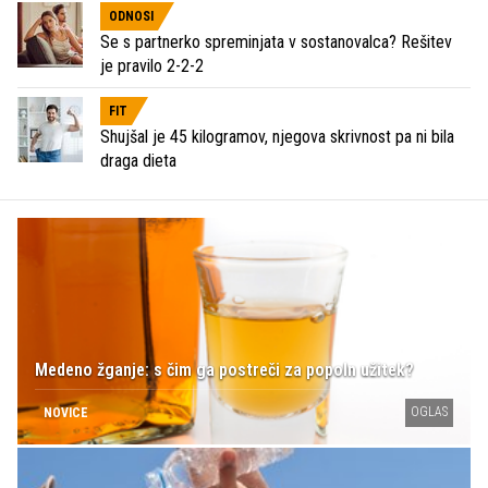
ODNOSI
Se s partnerko spreminjata v sostanovalca? Rešitev
je pravilo 2-2-2
FIT
Shujšal je 45 kilogramov, njegova skrivnost pa ni bila
draga dieta
Medeno žganje: s čim ga postreči za popoln užitek?
OGLAS
NOVICE