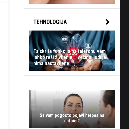
TEHNOLOGIJA
Ta skrita funkcija na telefonu vam
lahko reši življenje – večina ljudi je
nima nastavljene
Se vam pogosto pojavi herpes na
ustnici?