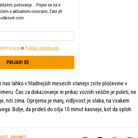
lizem, potovanja ... Prijavi se na e-
očem z aktualnimi novicami. Zate jih
Moškisvet.com.
nimi pogoji
in
Politiko zasebnosti
.
PRIJAVI SE
ki nas lahko v hladnejših mesecih stanejo zvite pločevine v
meru. Čas za dokazovanje in prikaz voznih veščin je poleti, ne
 niti zima. Oprijema je manj, vidljivost je slaba, na vsakem
ega. Bolje, da prideš do cilja 10 minut kasneje, kot da sploh
NOST
PROMET