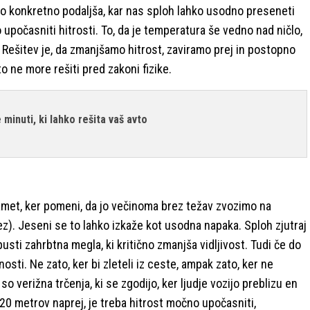
ko konkretno podaljša, kar nas sploh lahko usodno preseneti
 upočasniti hitrosti. To, da je temperatura še vedno nad ničlo,
 Rešitev je, da zmanjšamo hitrost, zaviramo prej in postopno
o ne more rešiti pred zakoni fizike.
minuti, ki lahko rešita vaš avto
met, ker pomeni, da jo večinoma brez težav zvozimo na
čez). Jeseni se to lahko izkaže kot usodna napaka. Sploh zjutraj
spusti zahrbtna megla, ki kritično zmanjša vidljivost. Tudi če do
sti. Ne zato, ker bi zleteli iz ceste, ampak zato, ker ne
o verižna trčenja, ki se zgodijo, ker ljudje vozijo preblizu en
 20 metrov naprej, je treba hitrost močno upočasniti,