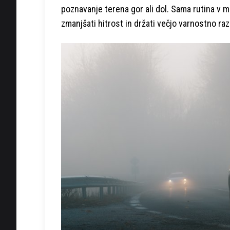
poznavanje terena gor ali dol. Sama rutina v me
zmanjšati hitrost in držati večjo varnostno raz