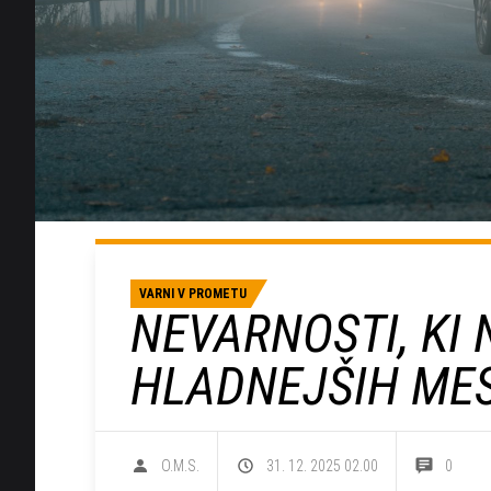
VARNI V PROMETU
NEVARNOSTI, KI 
HLADNEJŠIH ME
O.M.S.
31. 12. 2025 02.00
0