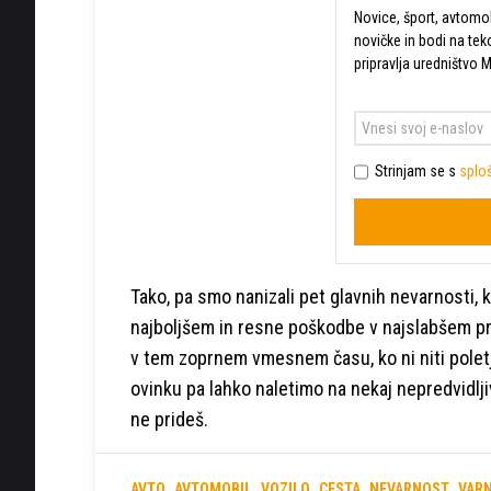
Novice, šport, avtomobi
novičke in bodi na tek
pripravlja uredništvo 
Strinjam se s
sploš
Tako, pa smo nanizali pet glavnih nevarnosti, 
najboljšem in resne poškodbe v najslabšem pri
v tem zoprnem vmesnem času, ko ni niti poletje,
ovinku pa lahko naletimo na nekaj nepredvidljiv
ne prideš.
AVTO
AVTOMOBIL
VOZILO
CESTA
NEVARNOST
VAR