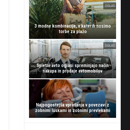
OGLAS
3 modne kombinacije, v katerih nosimo
torbe za plažo
OGLAS
Spletni avto oglasi spreminjajo način
nakupa in prodaje avtomobilov
Najpogostejša vprašanja v povezavi z
zobnimi luskami in zobnimi prevlekami