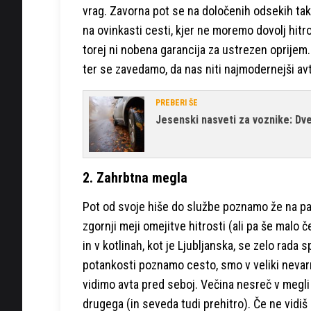
vrag. Zavorna pot se na določenih odsekih ta
na ovinkasti cesti, kjer ne moremo dovolj hitro
torej ni nobena garancija za ustrezen oprijem.
ter se zavedamo, da nas niti najmodernejši avt
PREBERI ŠE
Jesenski nasveti za voznike: Dve 
2. Zahrbtna megla
Pot od svoje hiše do službe poznamo že na pa
zgornji meji omejitve hitrosti (ali pa še malo 
in v kotlinah, kot je Ljubljanska, se zelo rada 
potankosti poznamo cesto, smo v veliki nevarno
vidimo avta pred seboj. Večina nesreč v megli s
drugega (in seveda tudi prehitro). Če ne vidiš