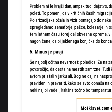
Problem ni le krajši dan, ampak tudi dejstvo, 
poleti. To pomeni, da v kritičnih časih migracij
Polarizacijska očala in vizir pomagajo do nek
spregledamo semaforje, pešce, kolesarje in o
tem letnem času torej del obvezne opreme, v ča
nagon žene, da bi jeklenega konjička do konca
5. Minus je pasji
Še najbolj očitna nevarnost: poledica. Že na za
povzročijo, da cesta na mestih zamrzne. Tudi č
avtom pristali v jarku ali, Bog ne daj, na nas
previden in preveriti, kako se avto obnaša na
neki naj bi vedeli, kakšna točno bo temperatur
Moškisvet.com e