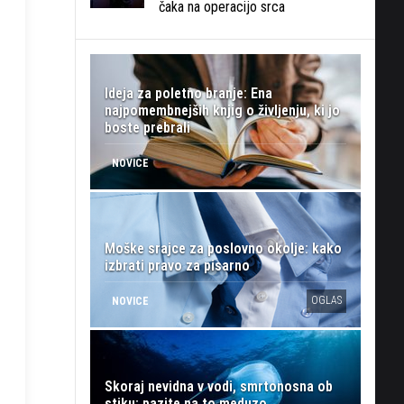
čaka na operacijo srca
Ideja za poletno branje: Ena
najpomembnejših knjig o življenju, ki jo
boste prebrali
NOVICE
Moške srajce za poslovno okolje: kako
izbrati pravo za pisarno
OGLAS
NOVICE
Skoraj nevidna v vodi, smrtonosna ob
stiku: pazite na to meduzo