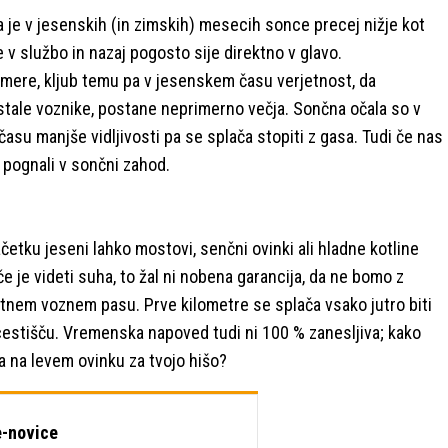
da je v jesenskih (in zimskih) mesecih sonce precej nižje kot
e v službo in nazaj pogosto sije direktno v glavo.
e mere, kljub temu pa v jesenskem času verjetnost, da
stale voznike, postane neprimerno večja. Sončna očala so v
su manjše vidljivosti pa se splača stopiti z gasa. Tudi če nas
 pognali v sončni zahod.
četku jeseni lahko mostovi, senčni ovinki ali hladne kotline
e je videti suha, to žal ni nobena garancija, da ne bomo z
protnem voznem pasu. Prve kilometre se splača vsako jutro biti
 cestišču. Vremenska napoved tudi ni 100 % zanesljiva; kako
a na levem ovinku za tvojo hišo?
-novice