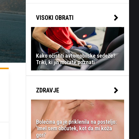
VISOKI OBRATI
Kako očistiti avtomobilske sedeže?
Triki, ki jih morate poznati
ZDRAVJE
Bolečina ga je priklenila na posteljo:
'Imel sem občutek, kot da mi koža
gori'