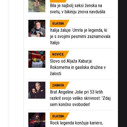
Bila je najbolj seksi ženska na
svetu, v bikiniju znova navdušila
GLASBA
Italija žaluje: Umrla je legenda, ki
je s svojimi pesmimi zaznamovala
Italijo
NOVICE
Slovo od Aljaža Kaburja:
Rokometna in gasilska družina v
žalosti
ZABAVA
Brat Angeline Jolie pri 53 letih
razkril svojo veliko skrivnost: 'Zdaj
sem končno svoboden'
GLASBA
Rock legenda končuje kariero,