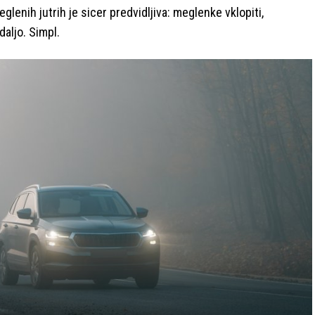
glenih jutrih je sicer predvidljiva: meglenke vklopiti,
daljo. Simpl.