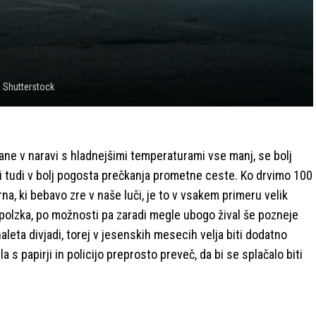
 Shutterstock
hrane v naravi s hladnejšimi temperaturami vse manj, se bolj
vodi tudi v bolj pogosta prečkanja prometne ceste. Ko drvimo 100
rna, ki bebavo zre v naše luči, je to v vsakem primeru velik
in spolzka, po možnosti pa zaradi megle ubogo žival še pozneje
leta divjadi, torej v jesenskih mesecih velja biti dodatno
 s papirji in policijo preprosto preveč, da bi se splačalo biti