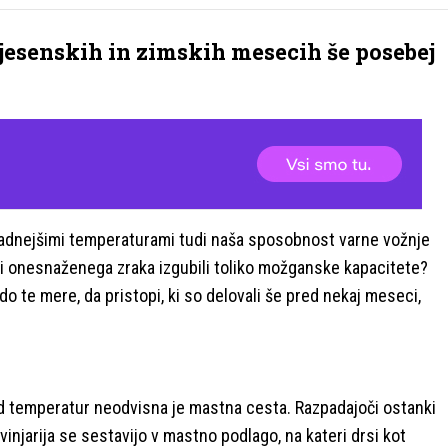
v jesenskih in zimskih mesecih še posebej
 hladnejšimi temperaturami tudi naša sposobnost varne vožnje
di onesnaženega zraka izgubili toliko možganske kapacitete?
 te mere, da pristopi, ki so delovali še pred nekaj meseci,
n od temperatur neodvisna je mastna cesta. Razpadajoči ostanki
injarija se sestavijo v mastno podlago, na kateri drsi kot