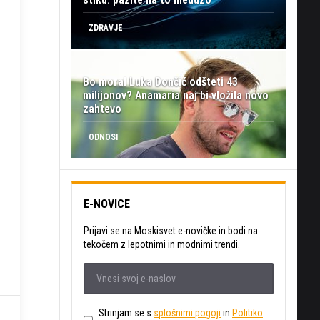
ZDRAVJE
Bo moral Luka Dončić odšteti 43
milijonov? Anamaria naj bi vložila novo
zahtevo
ODNOSI
E-NOVICE
Prijavi se na Moskisvet e-novičke in bodi na
tekočem z lepotnimi in modnimi trendi.
Strinjam se s
splošnimi pogoji
in
Politiko