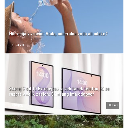
Hidracija v vročini: Voda, mineralna voda ali mleko?
ZDRAVJE
Skoraj 7 od 10 Evropejcev si želi tanek telefon, ki se
razpre v velik zaslon: Samsung ima odgovor
OGLAS
NOVICE