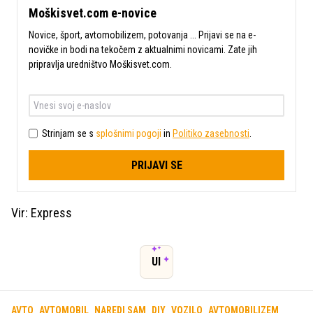
Moškisvet.com e-novice
Novice, šport, avtomobilizem, potovanja ... Prijavi se na e-
novičke in bodi na tekočem z aktualnimi novicami. Zate jih
pripravlja uredništvo Moškisvet.com.
Strinjam se s
splošnimi pogoji
in
Politiko zasebnosti
.
PRIJAVI SE
Vir: Express
UI
AVTO
AVTOMOBIL
NAREDI SAM
DIY
VOZILO
AVTOMOBILIZEM