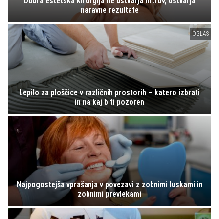
Dobra estetska kirurgija ne ustvarja filtrov, ustvarja
naravne rezultate
OGLAS
Lepilo za ploščice v različnih prostorih – katero izbrati
in na kaj biti pozoren
Najpogostejša vprašanja v povezavi z zobnimi luskami in
zobnimi prevlekami