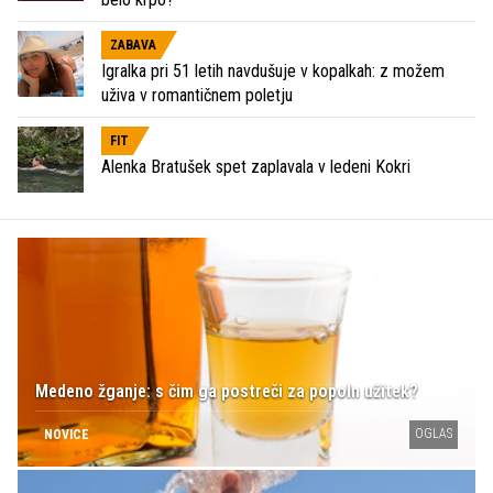
ZABAVA
Igralka pri 51 letih navdušuje v kopalkah: z možem
uživa v romantičnem poletju
FIT
Alenka Bratušek spet zaplavala v ledeni Kokri
Medeno žganje: s čim ga postreči za popoln užitek?
OGLAS
NOVICE