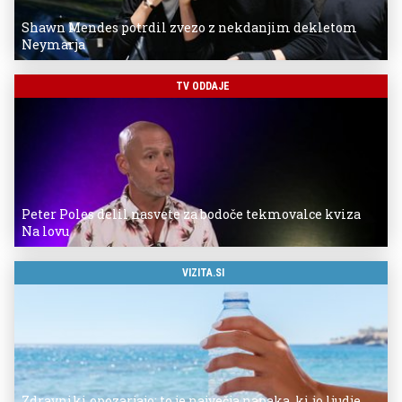
Shawn Mendes potrdil zvezo z nekdanjim dekletom
Neymarja
TV ODDAJE
Peter Poles delil nasvete za bodoče tekmovalce kviza
Na lovu
VIZITA.SI
Zdravniki opozarjajo: to je največja napaka, ki jo ljudje