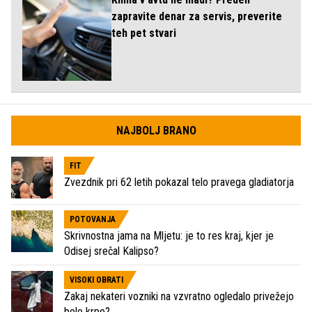
zapravite denar za servis, preverite
teh pet stvari
NAJBOLJ BRANO
FIT
Zvezdnik pri 62 letih pokazal telo pravega gladiatorja
POTOVANJA
Skrivnostna jama na Mljetu: je to res kraj, kjer je
Odisej srečal Kalipso?
VISOKI OBRATI
Zakaj nekateri vozniki na vzvratno ogledalo privežejo
belo krpo?