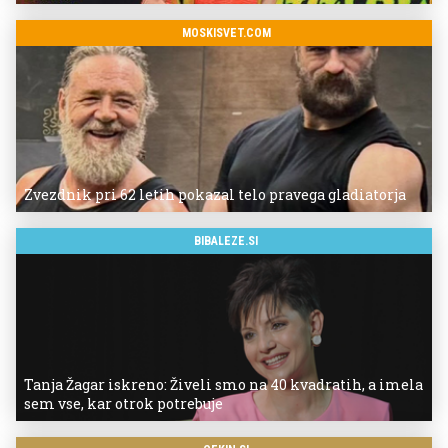
MOSKISVET.COM
Zvezdnik pri 62 letih pokazal telo pravega gladiatorja
BIBALEZE.SI
Tanja Žagar iskreno: Živeli smo na 40 kvadratih, a imela
sem vse, kar otrok potrebuje