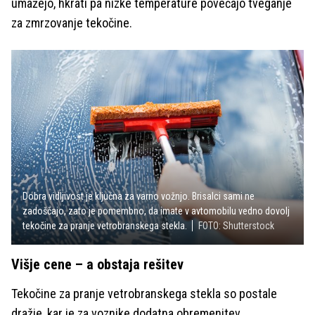
umažejo, hkrati pa nizke temperature povečajo tveganje
za zmrzovanje tekočine.
Dobra vidljivost je ključna za varno vožnjo. Brisalci sami ne
zadoščajo, zato je pomembno, da imate v avtomobilu vedno dovolj
tekočine za pranje vetrobranskega stekla.
FOTO: Shutterstock
Višje cene – a obstaja rešitev
Tekočine za pranje vetrobranskega stekla so postale
dražje, kar je za voznike dodatna obremenitev.