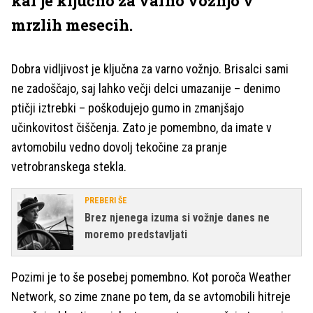
kar je ključno za varno vožnjo v
mrzlih mesecih.
Dobra vidljivost je ključna za varno vožnjo. Brisalci sami
ne zadoščajo, saj lahko večji delci umazanije – denimo
ptičji iztrebki – poškodujejo gumo in zmanjšajo
učinkovitost čiščenja. Zato je pomembno, da imate v
avtomobilu vedno dovolj tekočine za pranje
vetrobranskega stekla.
PREBERI ŠE
Brez njenega izuma si vožnje danes ne
moremo predstavljati
Pozimi je to še posebej pomembno. Kot poroča Weather
Network, so zime znane po tem, da se avtomobili hitreje