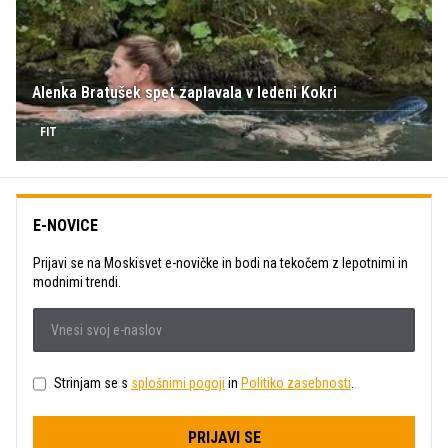
Alenka Bratušek spet zaplavala v ledeni Kokri
FIT
E-NOVICE
Prijavi se na Moskisvet e-novičke in bodi na tekočem z lepotnimi in
modnimi trendi.
Strinjam se s
splošnimi pogoji
in
Politiko zasebnosti
.
PRIJAVI SE