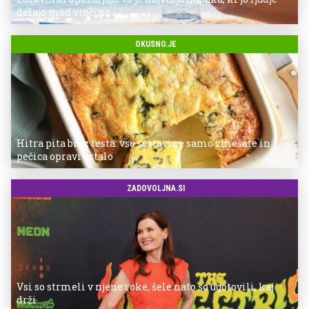
delajo med vročino
OKUSNO.JE
Hitra pita brez testa: vse sestavine samo zmešate in
pečica opravi ostalo
ZADOVOLJNA.SI
Vsi so strmeli v njene roke, šele nato so ugotovili, kaj
drži