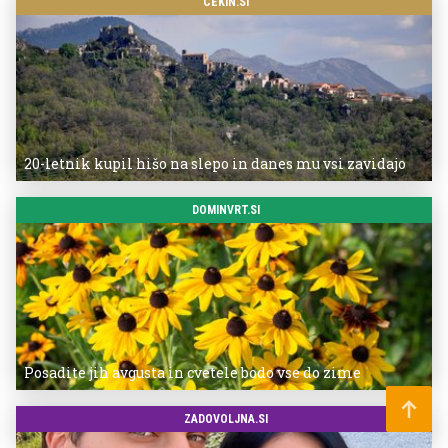
CEKIN.SI
20-letnik kupil hišo na slepo in danes mu vsi zavidajo
DOMINVRT.SI
Posadite jih avgusta in cvetele bodo vse do zime
ZADOVOLJNA.SI