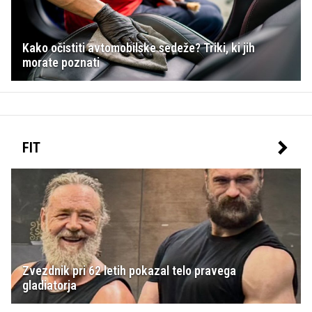
Kako očistiti avtomobilske sedeže? Triki, ki jih
morate poznati
FIT
Zvezdnik pri 62 letih pokazal telo pravega
gladiatorja