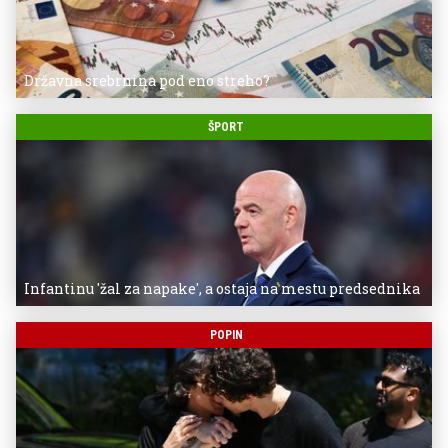
Državna srebrnina pod eno streho?
ŠPORT
Infantinu 'žal za napake', a ostaja na mestu predsednika
POPIN