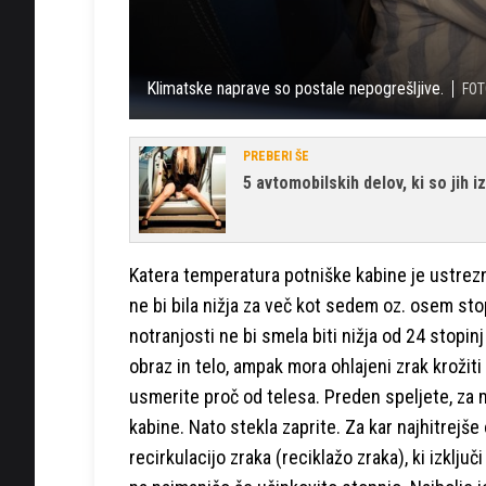
Klimatske naprave so postale nepogrešljive.
FOT
PREBERI ŠE
5 avtomobilskih delov, ki so jih 
Katera temperatura potniške kabine je ustrez
ne bi bila nižja za več kot sedem oz. osem stop
notranjosti ne bi smela biti nižja od 24 stopi
obraz in telo, ampak mora ohlajeni zrak krožiti
usmerite proč od telesa. Preden speljete, za m
kabine. Nato stekla zaprite. Za kar najhitrejš
recirkulacijo zraka (reciklažo zraka), ki izklju