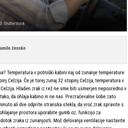
O: Shutterstock
izumile ženske
na? Temperatura v potniški kabini naj od zunanje temperature
inj Celzija. Če je torej zunaj 32 stopinj Celzija, temperatura v
nj Celzija. Hladen zrak iz rež ne sme biti usmerjen neposredno v
 tako, da ohlaja kabino in ne nas. Prezračevalne šobe zato
inuto ali dve odprite stranska stekla, da vroč zrak spravite s
e ohlajanje prostora uporabite gumb oz. funkcijo za
či dotok zraka iz zunanjosti. Moč delovanja ventilacije nastavite