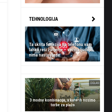
TEHNOLOGIJA
Ta skrita funkcija na telefonu vam
lahko reši življenje – večina ljudi je
nima nastavljene
OGLAS
3 modne kombinacije, v katerih nosimo
torbe za plažo