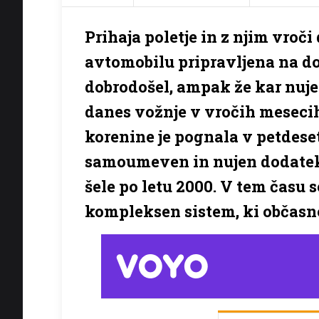
Prihaja poletje in z njim vro
avtomobilu pripravljena na dol
dobrodošel, ampak že kar nuje
danes vožnje v vročih mesecih
korenine je pognala v petdeseti
samoumeven in nujen dodatek 
šele po letu 2000. V tem času s
kompleksen sistem, ki občasno