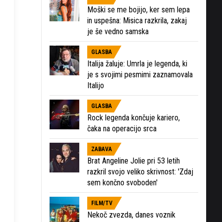
Moški se me bojijo, ker sem lepa
in uspešna: Misica razkrila, zakaj
je še vedno samska
GLASBA
Italija žaluje: Umrla je legenda, ki
je s svojimi pesmimi zaznamovala
Italijo
GLASBA
Rock legenda končuje kariero,
čaka na operacijo srca
ZABAVA
Brat Angeline Jolie pri 53 letih
razkril svojo veliko skrivnost: 'Zdaj
sem končno svoboden'
FILM/TV
Nekoč zvezda, danes voznik