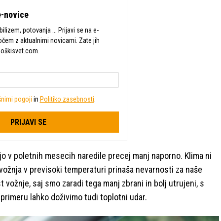
-novice
lizem, potovanja ... Prijavi se na e-
očem z aktualnimi novicami. Zate jih
Moškisvet.com.
nimi pogoji
in
Politiko zasebnosti
.
PRIJAVI SE
o v poletnih mesecih naredile precej manj naporno. Klima ni
j vožnja v previsoki temperaturi prinaša nevarnosti za naše
t vožnje, saj smo zaradi tega manj zbrani in bolj utrujeni, s
primeru lahko doživimo tudi toplotni udar.