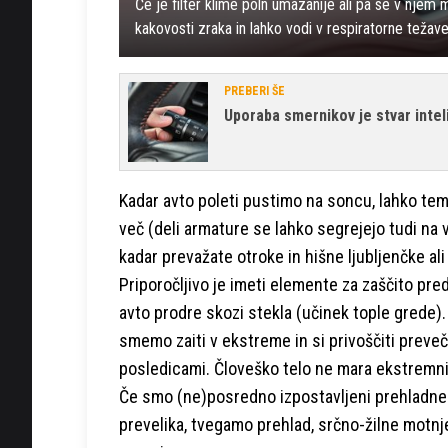
Če je filter klime poln umazanije ali pa se v njem m
kakovosti zraka in lahko vodi v respiratorne težave
PREBERI ŠE
Uporaba smernikov je stvar intel
Kadar avto poleti pustimo na soncu, lahko temp
več (deli armature se lahko segrejejo tudi na 
kadar prevažate otroke in hišne ljubljenčke ali 
Priporočljivo je imeti elemente za zaščito pre
avto prodre skozi stekla (učinek tople grede). 
smemo zaiti v ekstreme in si privoščiti preveč
posledicami. Človeško telo ne mara ekstremnih
Če smo (ne)posredno izpostavljeni prehladnem
prevelika, tvegamo prehlad, srčno-žilne motnj