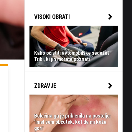
VISOKI OBRATI
Kako očistiti avtomobilske sedeže?
Triki, ki jih morate poznati
ZDRAVJE
Bolečina ga je priklenila na posteljo:
'Imel sem občutek, kot da mi koža
gori'