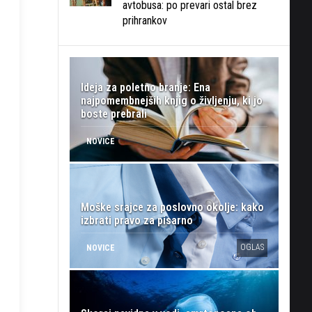
avtobusa: po prevari ostal brez
prihrankov
Ideja za poletno branje: Ena
najpomembnejših knjig o življenju, ki jo
boste prebrali
NOVICE
Moške srajce za poslovno okolje: kako
izbrati pravo za pisarno
OGLAS
NOVICE