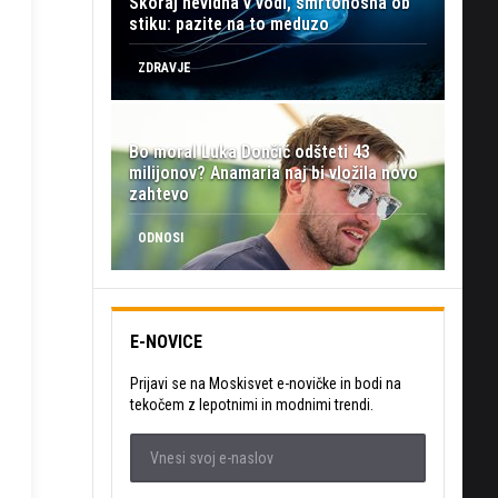
Skoraj nevidna v vodi, smrtonosna ob
stiku: pazite na to meduzo
ZDRAVJE
Bo moral Luka Dončić odšteti 43
milijonov? Anamaria naj bi vložila novo
zahtevo
ODNOSI
E-NOVICE
Prijavi se na Moskisvet e-novičke in bodi na
tekočem z lepotnimi in modnimi trendi.