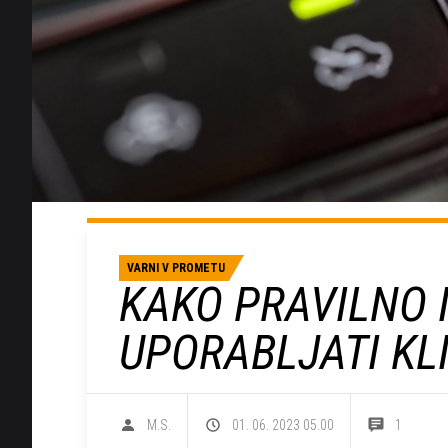
VARNI V PROMETU
KAKO PRAVILNO 
UPORABLJATI KL
M.S.
01. 06. 2023 05.00
1