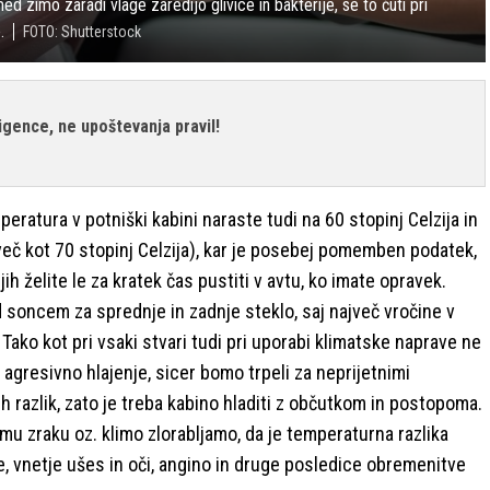
ed zimo zaradi vlage zaredijo glivice in bakterije, se to čuti pri
.
FOTO: Shutterstock
igence, ne upoštevanja pravil!
eratura v potniški kabini naraste tudi na 60 stopinj Celzija in
več kot 70 stopinj Celzija), kar je posebej pomemben podatek,
jih želite le za kratek čas pustiti v avtu, ko imate opravek.
d soncem za sprednje in zadnje steklo, saj največ vročine v
Tako kot pri vsaki stvari tudi pri uporabi klimatske naprave ne
 agresivno hlajenje, sicer bomo trpeli za neprijetnimi
 razlik, zato je treba kabino hladiti z občutkom in postopoma.
u zraku oz. klimo zlorabljamo, da je temperaturna razlika
e, vnetje ušes in oči, angino in druge posledice obremenitve